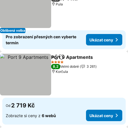
Pula
Oblíbená volba
Pro zobrazení přesných cen vyberte
Ukázat ceny
termín
Port 9 Apartments
Sdílet
Přidat na seznam oblíbených h
4 Počet hvězdiček
8,2
Velmi dobré
3 261
Korčula
2 719 Kč
Od
Zobrazte si ceny z
6 webů
Ukázat ceny