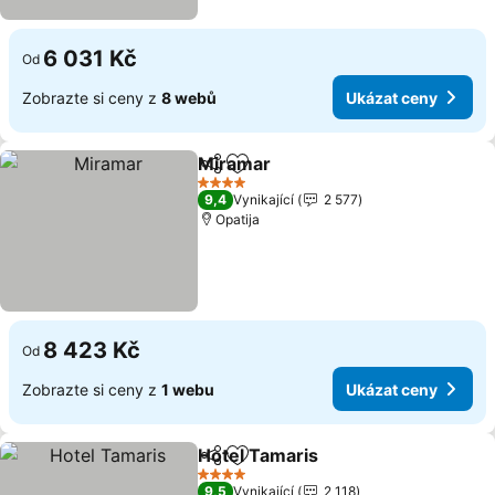
6 031 Kč
Od
Zobrazte si ceny z
8 webů
Ukázat ceny
Miramar
Sdílet
Přidat na seznam oblíbených h
4 Počet hvězdiček
9,4
Vynikající
2 577
Opatija
8 423 Kč
Od
Zobrazte si ceny z
1 webu
Ukázat ceny
Hotel Tamaris
Sdílet
Přidat na seznam oblíbených h
4 Počet hvězdiček
9,5
Vynikající
2 118