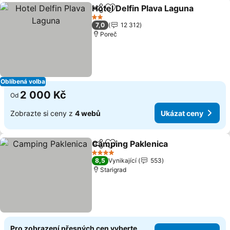
Hotel Delfin Plava Laguna
Sdílet
Přidat na seznam oblíbených h
2 Počet hvězdiček
7,0
12 312
Poreč
Oblíbená volba
2 000 Kč
Od
Zobrazte si ceny z
4 webů
Ukázat ceny
Camping Paklenica
Sdílet
Přidat na seznam oblíbených h
4 Počet hvězdiček
8,5
Vynikající
553
Starigrad
Pro zobrazení přesných cen vyberte