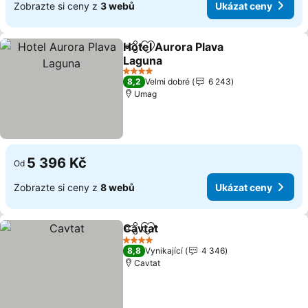
Zobrazte si ceny z
3 webů
Ukázat ceny
Hotel Aurora Plava
Sdílet
Přidat na seznam oblíbených h
Laguna
4 Počet hvězdiček
8,2
Velmi dobré
6 243
Umag
5 396 Kč
Od
Zobrazte si ceny z
8 webů
Ukázat ceny
Cavtat
Sdílet
Přidat na seznam oblíbených h
4 Počet hvězdiček
8,8
Vynikající
4 346
Cavtat