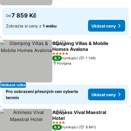
7 859 Kč
Od
Zobrazte si ceny z
1 webu
Ukázat ceny
Glamping Villas & Mobile
Sdílet
Přidat na seznam oblíbených h
Homes Avalona
5 Počet hvězdiček
8,7
Vynikající
1 146
Povljana
Oblíbená volba
Pro zobrazení přesných cen vyberte
Ukázat ceny
termín
Aminess Vival Maestral
Sdílet
Přidat na seznam oblíbených h
Hotel
4 Počet hvězdiček
8,8
Vynikající
8 841