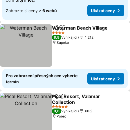
1 231 Kč
Od
Zobrazte si ceny z
6 webů
Ukázat ceny
Waterman Beach Village
Sdílet
Přidat na seznam oblíbených h
4 Počet hvězdiček
8,8
Vynikající
1 212
Supetar
Pro zobrazení přesných cen vyberte
Ukázat ceny
termín
Pical Resort, Valamar
Sdílet
Přidat na seznam oblíbených h
Collection
5 Počet hvězdiček
9,6
Vynikající
606
Poreč