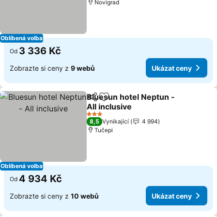
Novigrad
Oblíbená volba
3 336 Kč
Od
Zobrazte si ceny z
9 webů
Ukázat ceny
Bluesun hotel Neptun -
Sdílet
Přidat na seznam oblíbených h
All inclusive
3 Počet hvězdiček
8,5
Vynikající
4 994
Tučepi
Oblíbená volba
4 934 Kč
Od
Zobrazte si ceny z
10 webů
Ukázat ceny