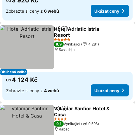
3 920 Kč
Od
Zobrazte si ceny z
6 webů
Ukázat ceny
Hotel Adriatic Istria
Sdílet
Přidat na seznam oblíbených h
Resort
5 Počet hvězdiček
8,9
Vynikající
4 281
Savudrija
Oblíbená volba
4 124 Kč
Od
Zobrazte si ceny z
4 webů
Ukázat ceny
Valamar Sanfior Hotel &
Sdílet
Přidat na seznam oblíbených h
Casa
4 Počet hvězdiček
9,1
Vynikající
9 598
Rabac