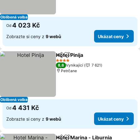
Oblíbená volba
4 023 Kč
Od
Zobrazte si ceny z
9 webů
Ukázat ceny
Hotel Pinija
Sdílet
Přidat na seznam oblíbených h
4 Počet hvězdiček
8,6
Vynikající
7 621
Petrčane
Oblíbená volba
4 431 Kč
Od
Zobrazte si ceny z
9 webů
Ukázat ceny
Hotel Marina - Liburnia