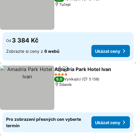
Tučepi
3 384 Kč
Od
Zobrazte si ceny z
6 webů
Ukázat ceny
Amadria Park Hotel Ivan
Sdílet
Přidat na seznam oblíbených h
4 Počet hvězdiček
9,0
Vynikající
5 158
Šibenik
Pro zobrazení přesných cen vyberte
Ukázat ceny
termín