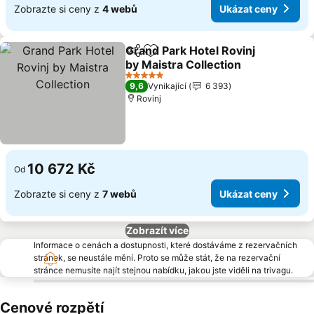
Zobrazte si ceny z
4 webů
Ukázat ceny
Grand Park Hotel Rovinj
Sdílet
Přidat na seznam oblíbených h
by Maistra Collection
5 Počet hvězdiček
9,6
Vynikající
6 393
Rovinj
10 672 Kč
Od
Zobrazte si ceny z
7 webů
Ukázat ceny
Zobrazít více
Informace o cenách a dostupnosti, které dostáváme z rezervačních
stránek, se neustále mění. Proto se může stát, že na rezervační
stránce nemusíte najít stejnou nabídku, jakou jste viděli na trivagu.
Cenové rozpětí