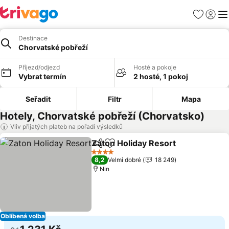
Oblíbené
Přihlási
Me
Destinace
Chorvatské pobřeží
Příjezd/odjezd
Hosté a pokoje
Vybrat termín
2 hosté, 1 pokoj
Seřadit
Filtr
Mapa
Hotely, Chorvatské pobřeží (Chorvatsko)
Vliv přijatých plateb na pořadí výsledků
Zaton Holiday Resort
Sdílet
Přidat na seznam oblíbených h
4 Počet hvězdiček
8,2
Velmi dobré
18 249
Nin
Oblíbená volba