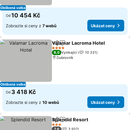
Oblíbená volba
10 454 Kč
Od
Zobrazte si ceny z
7 webů
Ukázat ceny
Valamar Lacroma Hotel
Sdílet
Přidat na seznam oblíbených h
4 Počet hvězdiček
9,0
Vynikající
10 331
Dubrovník
Oblíbená volba
3 418 Kč
Od
Zobrazte si ceny z
10 webů
Ukázat ceny
Splendid Resort
Sdílet
Přidat na seznam oblíbených h
3 Počet hvězdiček
7,0
3 932