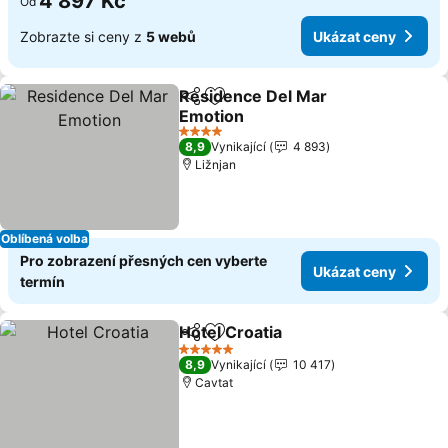
4 897 Kč
Od
Zobrazte si ceny z
5 webů
Ukázat ceny
Residence Del Mar
Sdílet
Přidat na seznam oblíbených h
Emotion
4 Počet hvězdiček
8,9
Vynikající
4 893
Ližnjan
Oblíbená volba
Pro zobrazení přesných cen vyberte
Ukázat ceny
termín
Hotel Croatia
Sdílet
Přidat na seznam oblíbených h
5 Počet hvězdiček
8,9
Vynikající
10 417
Cavtat