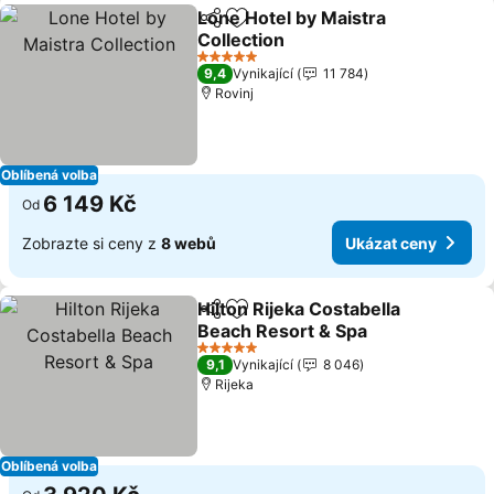
Lone Hotel by Maistra
Sdílet
Přidat na seznam oblíbených h
Collection
5 Počet hvězdiček
9,4
Vynikající
11 784
Rovinj
Oblíbená volba
6 149 Kč
Od
Zobrazte si ceny z
8 webů
Ukázat ceny
Hilton Rijeka Costabella
Sdílet
Přidat na seznam oblíbených h
Beach Resort & Spa
5 Počet hvězdiček
9,1
Vynikající
8 046
Rijeka
Oblíbená volba