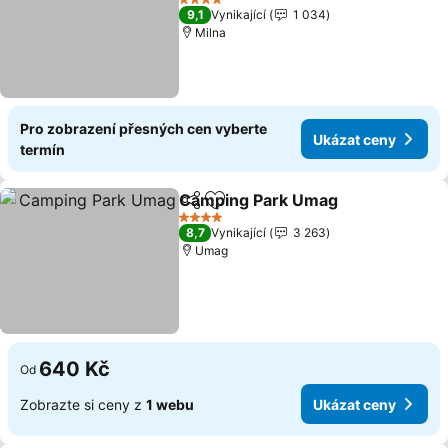
4 Počet hvězdiček
9,1
Vynikající
1 034
Milna
Pro zobrazení přesných cen vyberte
Ukázat ceny
termín
Camping Park Umag
Sdílet
Přidat na seznam oblíbených h
4 Počet hvězdiček
8,7
Vynikající
3 263
Umag
640 Kč
Od
Zobrazte si ceny z
1 webu
Ukázat ceny