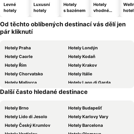
Levné
Luxusní
Hotely
Hotely
Well
hotely
hotely
s bazénem
vhodné
hotel
pro
domácí
Od těchto oblíbených destinací vás dělí jen
zvířata
pár kliknutí
Hotely Praha
Hotely Londýn
Hotely Caorle
Hotely Kodaň
Hotely Řím
Hotely Krakov
Hotely Chorvatsko
Hotely Itálie
Hotely Mallorca
Hotely Lago di Garda
Další často hledané destinace
Hotely Vysočina
Hotely Istrie
Hotely Brno
Hotely Budapešť
Hotely Lido di Jesolo
Hotely Karlovy Vary
Hotely Český Krumlov
Hotely Barcelona
Hotely Vratislav
Hotely Olomouc