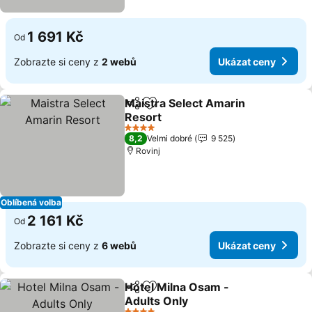
1 691 Kč
Od
Zobrazte si ceny z
2 webů
Ukázat ceny
Maistra Select Amarin
Sdílet
Přidat na seznam oblíbených h
Resort
4 Počet hvězdiček
8,2
Velmi dobré
9 525
Rovinj
Oblíbená volba
2 161 Kč
Od
Zobrazte si ceny z
6 webů
Ukázat ceny
Hotel Milna Osam -
Sdílet
Přidat na seznam oblíbených h
Adults Only