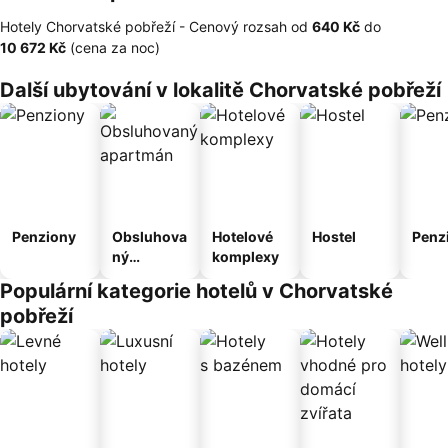
Hotely Chorvatské pobřeží -
Cenový rozsah
od
‎640 Kč
do
‎10 672 Kč
(cena za noc)
Další ubytování v lokalitě Chorvatské pobřeží
Penziony
Obsluhova
Hotelové
Hostel
Penz
ný
komplexy
apartmán
Populární kategorie hotelů v Chorvatské
pobřeží