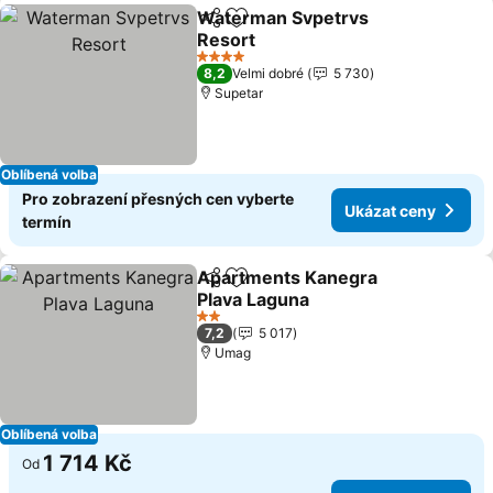
Waterman Svpetrvs
Sdílet
Přidat na seznam oblíbených h
Resort
4 Počet hvězdiček
8,2
Velmi dobré
5 730
Supetar
Oblíbená volba
Pro zobrazení přesných cen vyberte
Ukázat ceny
termín
Apartments Kanegra
Sdílet
Přidat na seznam oblíbených h
Plava Laguna
2 Počet hvězdiček
7,2
5 017
Umag
Oblíbená volba
1 714 Kč
Od