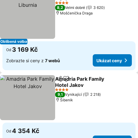
Sdílet
Přidat na seznam oblíbených h
4 Počet hvězdiček
8,2
Velmi dobré
3 620
Mošćenička Draga
Oblíbená volba
3 169 Kč
Od
Zobrazte si ceny z
7 webů
Ukázat ceny
Amadria Park Family
Sdílet
Přidat na seznam oblíbených h
Hotel Jakov
4 Počet hvězdiček
9,1
Vynikající
2 218
Šibenik
4 354 Kč
Od