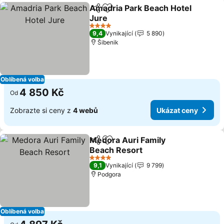
Amadria Park Beach Hotel
Sdílet
Přidat na seznam oblíbených h
Jure
4 Počet hvězdiček
9,4
Vynikající
5 890
Šibenik
Oblíbená volba
4 850 Kč
Od
Zobrazte si ceny z
4 webů
Ukázat ceny
Medora Auri Family
Sdílet
Přidat na seznam oblíbených h
Beach Resort
4 Počet hvězdiček
9,1
Vynikající
9 799
Podgora
Oblíbená volba