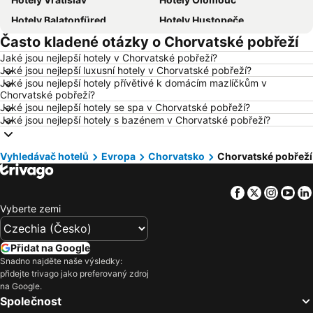
Hotely Balatonfüred
Hotely Hustopeče
Často kladené otázky o Chorvatské pobřeží
Hotely Vídeň
Hotely Hurghada
Jaké jsou nejlepší hotely v Chorvatské pobřeží?
Hotely Bratislava
Hotely Kolobrzeg
Jaké jsou nejlepší luxusní hotely v Chorvatské pobřeží?
Hotely Třeboň
Hotely Málaga
Jaké jsou nejlepší hotely přívětivé k domácím mazlíčkům v
Chorvatské pobřeží?
Hotely Amsterdam
Hotely Ostrava
Jaké jsou nejlepší hotely se spa v Chorvatské pobřeží?
Jaké jsou nejlepší hotely s bazénem v Chorvatské pobřeží?
Hotely Lignano Sabbiadoro
Hotely Česká republika
Hotely Šumava
Hotely Wolfgangsee
Vyhledávač hotelů
Evropa
Chorvatsko
Chorvatské pobřeží
Hotely Kréta
Hotely Tunisko
Hotely Rakousko
Hotely Polsko
Facebook
Twitter
Insta
Yo
Hotely Slovinsko
Hotely Jeseníky
Vyberte zemi
Hotely Korfu
Hotely Emilia-Romagna
Hotely Krkonoše
Hotely Španělsko
Přidat na Google
Snadno najděte naše výsledky:
Hotely Jihočeský kraj
Hotely Salzburk a okolí
přidejte trivago jako preferovaný zdroj
Hotely Rhodos
Hotely Albánie
na Google.
Společnost
Hotely Kypr
Hotely Koh Samui