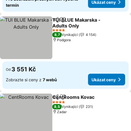
Ukázat ceny
termín
TUI BLUE Makarska -
Sdílet
Přidat na seznam oblíbených h
Adults Only
4 Počet hvězdiček
8,7
Vynikající
4 154
Podgora
3 551 Kč
Od
Zobrazte si ceny z
7 webů
Ukázat ceny
CentRooms Kovac
Sdílet
Přidat na seznam oblíbených h
4 Počet hvězdiček
8,5
Vynikající
231
Zadar