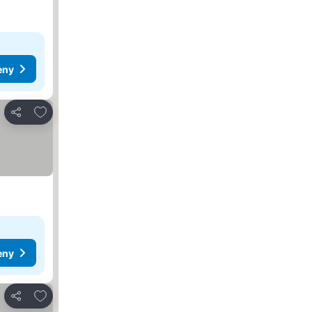
eny
Přidat na seznam oblíbených hotelů
Sdílet
eny
Přidat na seznam oblíbených hotelů
Sdílet