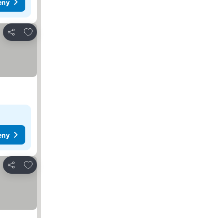
eny
Přidat na seznam oblíbených hotelů
Sdílet
eny
Přidat na seznam oblíbených hotelů
Sdílet