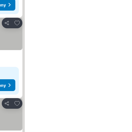
eny
Přidat na seznam oblíbených hotelů
Sdílet
eny
Přidat na seznam oblíbených hotelů
Sdílet