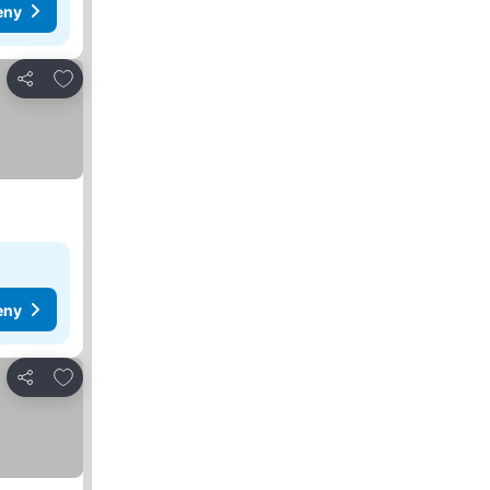
eny
Přidat na seznam oblíbených hotelů
Sdílet
eny
Přidat na seznam oblíbených hotelů
Sdílet