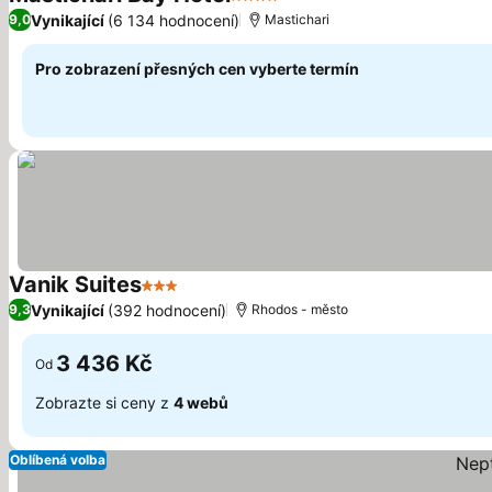
4 Počet hvězdiček
Vynikající
(6 134 hodnocení)
9,0
Mastichari
Pro zobrazení přesných cen vyberte termín
Vanik Suites
3 Počet hvězdiček
Vynikající
(392 hodnocení)
9,3
Rhodos - město
3 436 Kč
Od
Zobrazte si ceny z
4 webů
Oblíbená volba