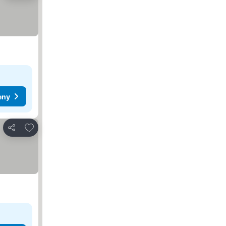
eny
Přidat na seznam oblíbených hotelů
Sdílet