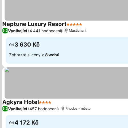
Neptune Luxury Resort
5 Počet hvězdiček
Vynikající
(4 441 hodnocení)
9,3
Mastichari
3 630 Kč
Od
Zobrazte si ceny z
8 webů
Agkyra Hotel
4 Počet hvězdiček
Vynikající
(457 hodnocení)
9,3
Rhodos - město
4 172 Kč
Od