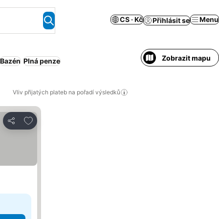
CS · Kč
Menu
Přihlásit se
Zobrazit mapu
Bazén
Plná penze
Vliv přijatých plateb na pořadí výsledků
Přidat na seznam oblíbených hotelů
Sdílet