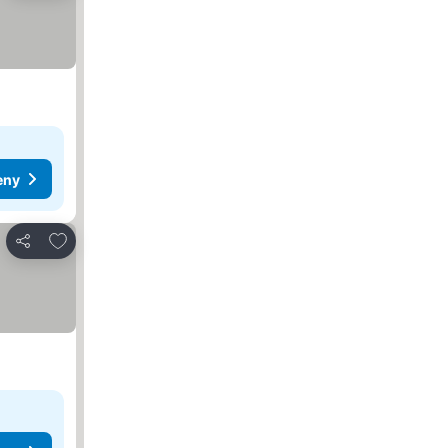
eny
Přidat na seznam oblíbených hotelů
Sdílet