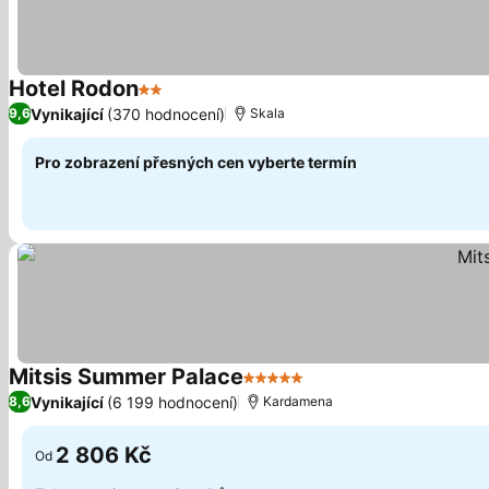
Hotel Rodon
2 Počet hvězdiček
Vynikající
(370 hodnocení)
9,6
Skala
Pro zobrazení přesných cen vyberte termín
Mitsis Summer Palace
5 Počet hvězdiček
Vynikající
(6 199 hodnocení)
8,6
Kardamena
2 806 Kč
Od