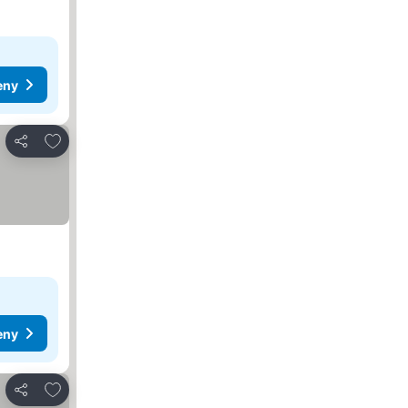
eny
Přidat na seznam oblíbených hotelů
Sdílet
eny
Přidat na seznam oblíbených hotelů
Sdílet