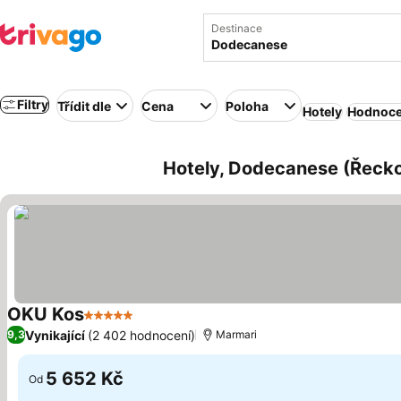
Destinace
Filtry
Třídit dle
Cena
Poloha
Hotely
Hodnoce
Hotely, Dodecanese (Řeck
OKU Kos
5 Počet hvězdiček
Vynikající
(2 402 hodnocení)
9,3
Marmari
5 652 Kč
Od