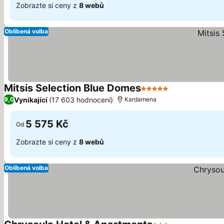
Zobrazte si ceny z
8 webů
Oblíbená volba
Mitsis Selection Blue Domes
5 Počet hvězdiček
Vynikající
(17 603 hodnocení)
9,0
Kardamena
5 575 Kč
Od
Zobrazte si ceny z
8 webů
Oblíbená volba