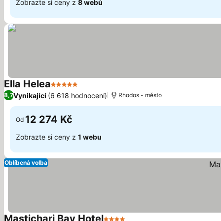
Zobrazte si ceny z
8 webů
Ella Helea
5 Počet hvězdiček
Vynikající
(6 618 hodnocení)
8,7
Rhodos - město
12 274 Kč
Od
Zobrazte si ceny z
1 webu
Oblíbená volba
Mastichari Bay Hotel