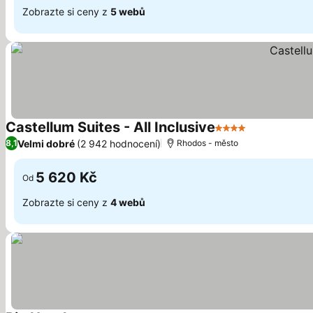
Zobrazte si ceny z
5 webů
Castellum Suites - All Inclusive
4 Počet hvězdiček
Velmi dobré
(2 942 hodnocení)
8,1
Rhodos - město
5 620 Kč
Od
Zobrazte si ceny z
4 webů