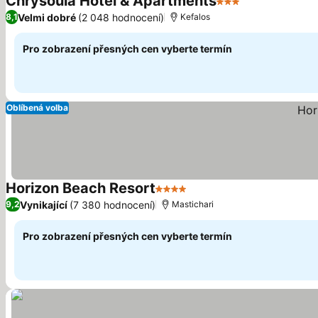
Chrysoula Hotel & Apartments
3 Počet hvězdiček
Velmi dobré
(2 048 hodnocení)
8,1
Kefalos
Pro zobrazení přesných cen vyberte termín
Oblíbená volba
Horizon Beach Resort
4 Počet hvězdiček
Vynikající
(7 380 hodnocení)
9,2
Mastichari
Pro zobrazení přesných cen vyberte termín