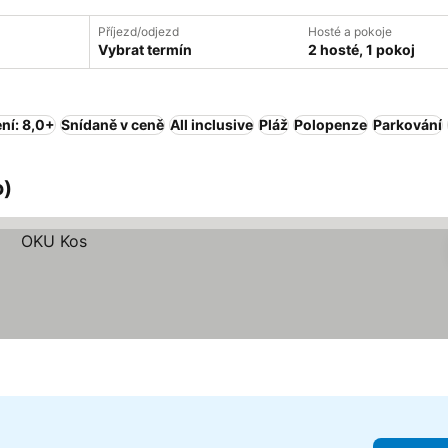
Příjezd/odjezd
Hosté a pokoje
Vybrat termín
2 hosté, 1 pokoj
ní: 8,0+
Snídaně v ceně
All inclusive
Pláž
Polopenze
Parkování
o)