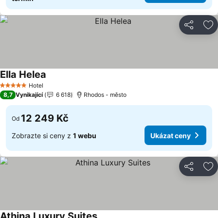
Sdílet
Př
Ella Helea
Ukázat ceny
Hotel
5 Počet hvězdiček
8,7
Vynikající
6 618
Rhodos - město
12 249 Kč
Od
Zobrazte si ceny z
1 webu
Ukázat ceny
Sdílet
Př
Athina Luxury Suites