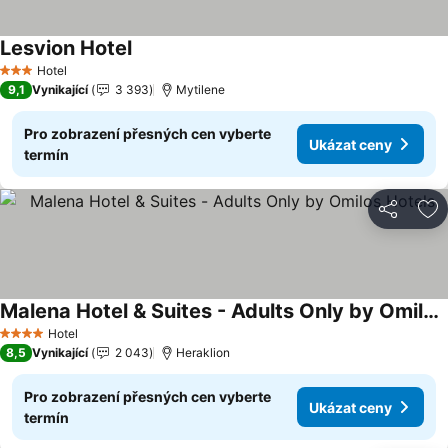
Lesvion Hotel
Ukázat ceny
Hotel
3 Počet hvězdiček
9,1
Vynikající
3 393
Mytilene
Pro zobrazení přesných cen vyberte
Ukázat ceny
termín
Sdílet
Př
Malena Hotel & Suites - Adults Only by Omilos Hotels
Ukázat ceny
Hotel
4 Počet hvězdiček
8,5
Vynikající
2 043
Heraklion
Pro zobrazení přesných cen vyberte
Ukázat ceny
termín