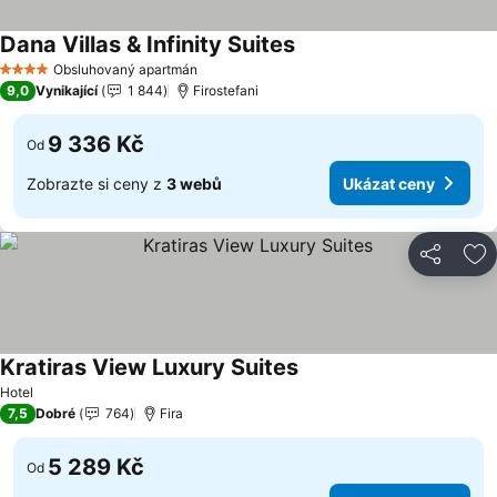
Dana Villas & Infinity Suites
Ukázat ceny
Obsluhovaný apartmán
4 Počet hvězdiček
9,0
Vynikající
1 844
Firostefani
9 336 Kč
Od
Zobrazte si ceny z
3 webů
Ukázat ceny
Sdílet
Př
Kratiras View Luxury Suites
Ukázat ceny
Hotel
7,5
Dobré
764
Fira
5 289 Kč
Od