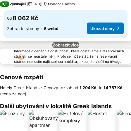
5 Počet hvězdiček
9,5
Vynikající
973
Mykonos-město
8 062 Kč
Od
Zobrazte si ceny z
6 webů
Ukázat ceny
Zobrazít více
Informace o cenách a dostupnosti, které dostáváme z rezervačních
stránek, se neustále mění. Proto se může stát, že na rezervační
stránce nemusíte najít stejnou nabídku, jakou jste viděli na trivagu.
Cenové rozpětí
Hotely Greek Islands -
Cenový rozsah
od
‎1 294 Kč
do
‎14 757 Kč
(cena za noc)
Další ubytování v lokalitě Greek Islands