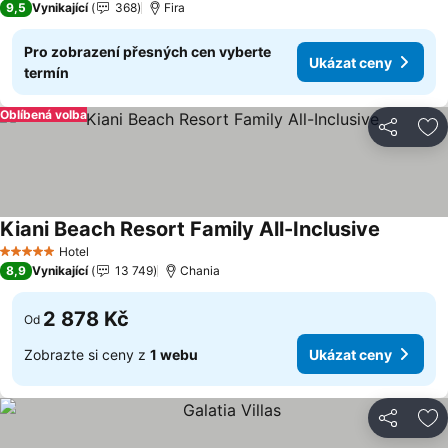
9,5
Vynikající
368
Fira
Pro zobrazení přesných cen vyberte
Ukázat ceny
termín
Oblíbená volba
Sdílet
Př
Kiani Beach Resort Family All-Inclusive
Ukázat 
Hotel
5 Počet hvězdiček
8,9
Vynikající
13 749
Chania
2 878 Kč
Od
Zobrazte si ceny z
1 webu
Ukázat ceny
Sdílet
Př