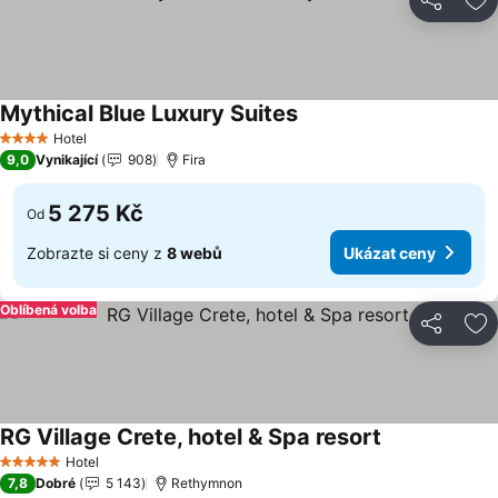
Sdílet
Př
Mythical Blue Luxury Suites
Ukázat ceny
Hotel
4 Počet hvězdiček
9,0
Vynikající
908
Fira
5 275 Kč
Od
Zobrazte si ceny z
8 webů
Ukázat ceny
Oblíbená volba
Sdílet
Př
RG Village Crete, hotel & Spa resort
Ukázat ceny
Hotel
5 Počet hvězdiček
7,8
Dobré
5 143
Rethymnon