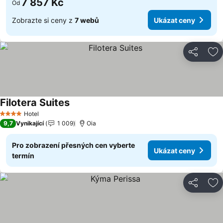
7 857 Kč
Od
Zobrazte si ceny z
7 webů
Ukázat ceny
Sdílet
Př
Filotera Suites
Ukázat ceny
Hotel
4 Počet hvězdiček
9,7
Vynikající
1 009
Oia
Pro zobrazení přesných cen vyberte
Ukázat ceny
termín
Sdílet
Př