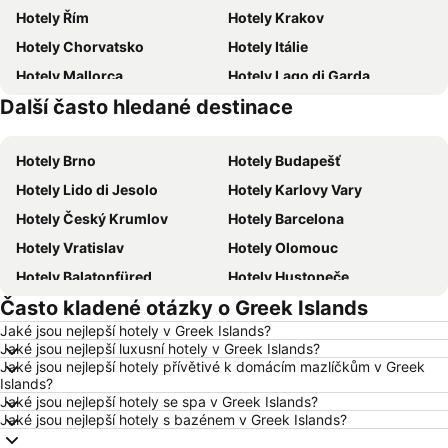
Hotely Řím
Hotely Krakov
Hotely Chorvatsko
Hotely Itálie
Hotely Mallorca
Hotely Lago di Garda
Další často hledané destinace
Hotely Česká republika
Hotely Istrie
Hotely Brno
Hotely Budapešť
Hotely Lido di Jesolo
Hotely Karlovy Vary
Hotely Český Krumlov
Hotely Barcelona
Hotely Vratislav
Hotely Olomouc
Hotely Balatonfüred
Hotely Hustopeče
Často kladené otázky o Greek Islands
Hotely Vídeň
Hotely Hurghada
Jaké jsou nejlepší hotely v Greek Islands?
Hotely Bratislava
Hotely Kolobrzeg
Jaké jsou nejlepší luxusní hotely v Greek Islands?
Hotely Třeboň
Hotely Málaga
Jaké jsou nejlepší hotely přívětivé k domácím mazlíčkům v Greek
Islands?
Hotely Amsterdam
Hotely Ostrava
Jaké jsou nejlepší hotely se spa v Greek Islands?
Jaké jsou nejlepší hotely s bazénem v Greek Islands?
Hotely Lignano Sabbiadoro
Hotely Vysočina