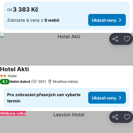
3 383 Kč
Od
Zobrazte si ceny z
6 webů
Ukázat ceny
Sdílet
Př
Hotel Akti
Ukázat ceny
Hotel
2 Počet hvězdiček
8,1
Velmi dobré
597
Skiathos město
Pro zobrazení přesných cen vyberte
Ukázat ceny
termín
Oblíbená volba
Sdílet
Př