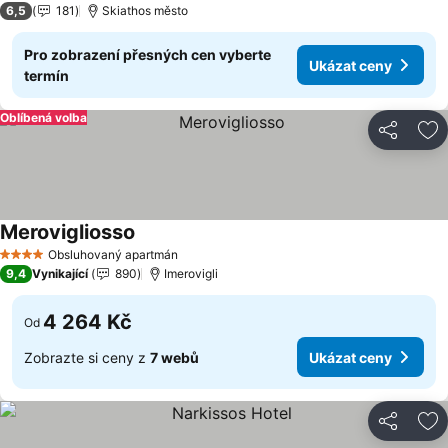
6,5
181
Skiathos město
Pro zobrazení přesných cen vyberte
Ukázat ceny
termín
Oblíbená volba
Sdílet
Př
Merovigliosso
Ukázat ceny
Obsluhovaný apartmán
4 Počet hvězdiček
9,4
Vynikající
890
Imerovigli
4 264 Kč
Od
Zobrazte si ceny z
7 webů
Ukázat ceny
Sdílet
Př