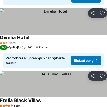
Sdílet
Př
Divelia Hotel
Ukázat ceny
Hotel
3 Počet hvězdiček
9,1
Vynikající
563
Kamari
Pro zobrazení přesných cen vyberte
Ukázat ceny
termín
Sdílet
Př
Ftelia Black Villas
Ukázat ceny
Hotel