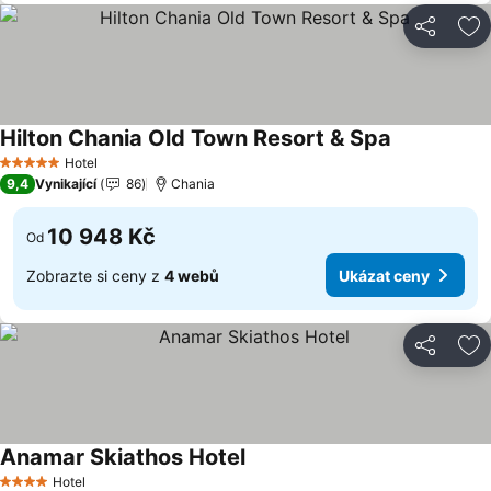
Sdílet
Př
Hilton Chania Old Town Resort & Spa
Ukázat cen
Hotel
5 Počet hvězdiček
9,4
Vynikající
86
Chania
10 948 Kč
Od
Zobrazte si ceny z
4 webů
Ukázat ceny
Sdílet
Př
Anamar Skiathos Hotel
Ukázat ceny
Hotel
4 Počet hvězdiček