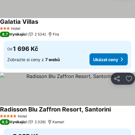
Galatia Villas
Ukázat ceny
Hotel
3 Počet hvězdiček
8,7
Vynikající
2 534
Fira
1 696 Kč
Od
Zobrazte si ceny z
7 webů
Ukázat ceny
Sdílet
Př
Radisson Blu Zaffron Resort, Santorini
Ukázat ce
Hotel
5 Počet hvězdiček
9,5
Vynikající
2 026
Kamari