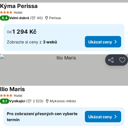
Kýma Perissa
Ukázat ceny
Hotel
4 Počet hvězdiček
8,4
Velmi dobré
40
Perissa
1 294 Kč
Od
Zobrazte si ceny z
3 webů
Ukázat ceny
Sdílet
Př
Ilio Maris
Ukázat ceny
Hotel
4 Počet hvězdiček
9,1
Vynikající
2 523
Mykonos-město
Pro zobrazení přesných cen vyberte
Ukázat ceny
termín