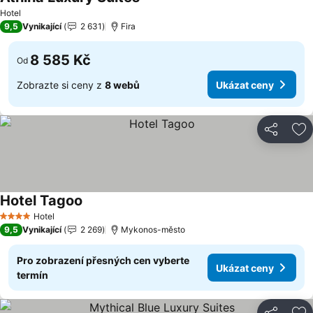
Ukázat ceny
Hotel
9,5
Vynikající
2 631
Fira
8 585 Kč
Od
Zobrazte si ceny z
8 webů
Ukázat ceny
Sdílet
Př
Hotel Tagoo
Ukázat ceny
Hotel
4 Počet hvězdiček
9,5
Vynikající
2 269
Mykonos-město
Pro zobrazení přesných cen vyberte
Ukázat ceny
termín