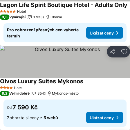
Lagon Life Spirit Boutique Hotel - Adults Only
U
Hotel
5 Počet hvězdiček
9,3
Vynikající
1 933
Chania
Pro zobrazení přesných cen vyberte
Ukázat ceny
termín
Sdílet
Př
Olvos Luxury Suites Mykonos
Ukázat ceny
Hotel
4 Počet hvězdiček
8,2
Velmi dobré
354
Mykonos-město
7 590 Kč
Od
Zobrazte si ceny z
5 webů
Ukázat ceny