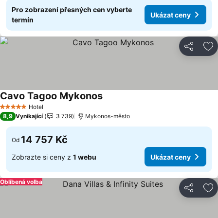
Pro zobrazení přesných cen vyberte
Ukázat ceny
termín
Sdílet
Př
Cavo Tagoo Mykonos
Ukázat ceny
Hotel
5 Počet hvězdiček
8,9
Vynikající
3 739
Mykonos-město
14 757 Kč
Od
Zobrazte si ceny z
1 webu
Ukázat ceny
Oblíbená volba
Sdílet
Př