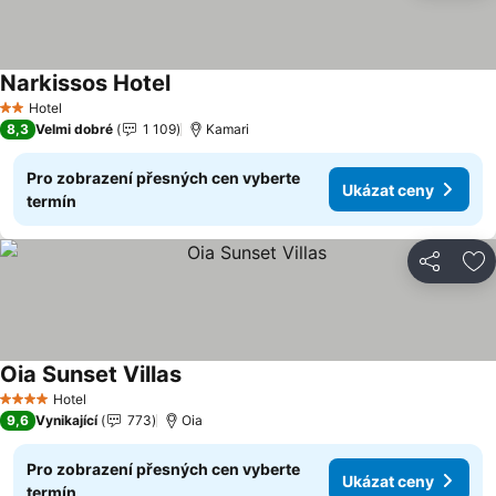
Narkissos Hotel
Ukázat ceny
Hotel
2 Počet hvězdiček
8,3
Velmi dobré
1 109
Kamari
Pro zobrazení přesných cen vyberte
Ukázat ceny
termín
Sdílet
Př
Oia Sunset Villas
Ukázat ceny
Hotel
4 Počet hvězdiček
9,6
Vynikající
773
Oia
Pro zobrazení přesných cen vyberte
Ukázat ceny
termín