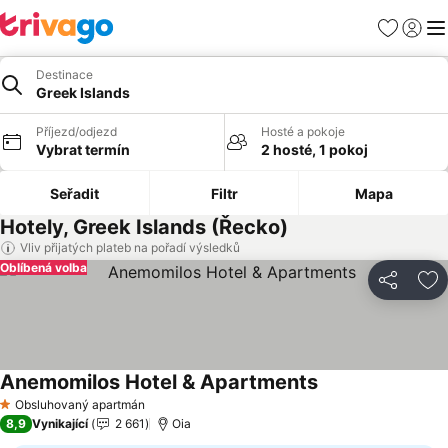
Oblíbené
Přihlási
Me
Destinace
Greek Islands
Příjezd/odjezd
Hosté a pokoje
Vybrat termín
2 hosté, 1 pokoj
Seřadit
Filtr
Mapa
Hotely, Greek Islands (Řecko)
Vliv přijatých plateb na pořadí výsledků
Oblíbená volba
Sdílet
Př
Anemomilos Hotel & Apartments
Ukázat ceny
Obsluhovaný apartmán
1 Počet hvězdiček
8,9
Vynikající
2 661
Oia