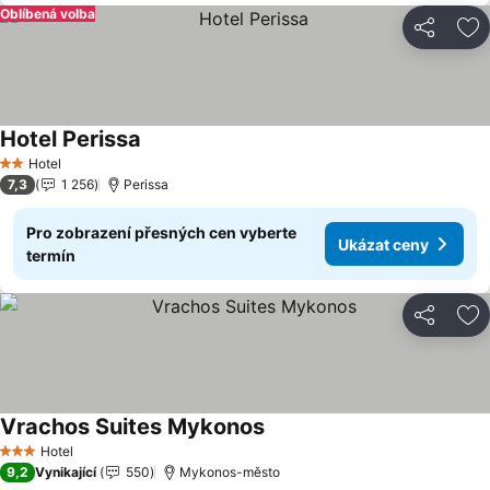
Oblíbená volba
Sdílet
Př
Hotel Perissa
Ukázat ceny
Hotel
2 Počet hvězdiček
7,3
1 256
Perissa
Pro zobrazení přesných cen vyberte
Ukázat ceny
termín
Sdílet
Př
Vrachos Suites Mykonos
Ukázat ceny
Hotel
3 Počet hvězdiček
9,2
Vynikající
550
Mykonos-město