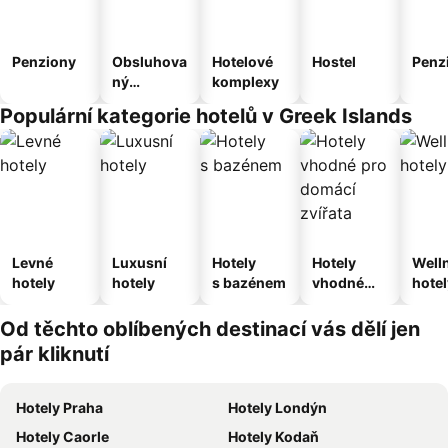
Penziony
Obsluhova
Hotelové
Hostel
Penz
ný
komplexy
apartmán
Populární kategorie hotelů v Greek Islands
Levné
Luxusní
Hotely
Hotely
Well
hotely
hotely
s bazénem
vhodné
hotel
pro
domácí
Od těchto oblíbených destinací vás dělí jen
zvířata
pár kliknutí
Hotely Praha
Hotely Londýn
Hotely Caorle
Hotely Kodaň