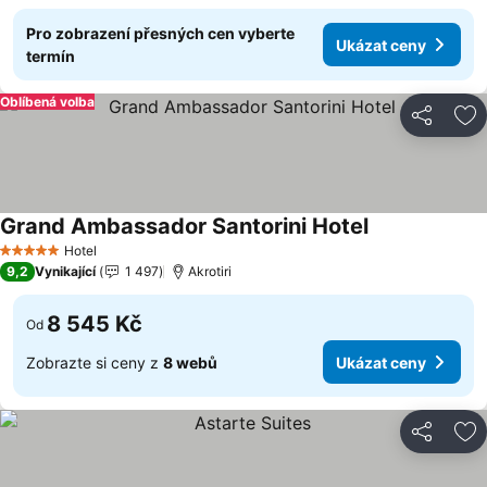
Pro zobrazení přesných cen vyberte
Ukázat ceny
termín
Oblíbená volba
Sdílet
Př
Grand Ambassador Santorini Hotel
Ukázat ceny
Hotel
5 Počet hvězdiček
9,2
Vynikající
1 497
Akrotiri
8 545 Kč
Od
Zobrazte si ceny z
8 webů
Ukázat ceny
Sdílet
Př