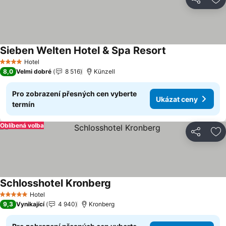
Sdílet
Př
Sieben Welten Hotel & Spa Resort
Ukázat ceny
Hotel
4 Počet hvězdiček
8,0
Velmi dobré
8 516
Künzell
Pro zobrazení přesných cen vyberte
Ukázat ceny
termín
Oblíbená volba
Sdílet
Př
Schlosshotel Kronberg
Ukázat ceny
Hotel
5 Počet hvězdiček
9,3
Vynikající
4 940
Kronberg