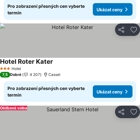
Pro zobrazení přesných cen vyberte
Ukázat ceny
termín
Sdílet
Př
Hotel Roter Kater
Ukázat ceny
Hotel
3 Počet hvězdiček
7,5
Dobré
4 207
Cassel
Pro zobrazení přesných cen vyberte
Ukázat ceny
termín
Oblíbená volba
Sdílet
Př