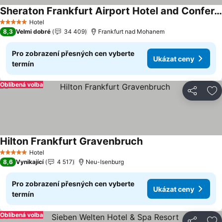
Sheraton Frankfurt Airport Hotel and Conference Center
Ukázat ceny
Hotel
5 Počet hvězdiček
8,3
Velmi dobré
34 409
Frankfurt nad Mohanem
Pro zobrazení přesných cen vyberte
Ukázat ceny
termín
Oblíbená volba
Sdílet
Př
Hilton Frankfurt Gravenbruch
Ukázat ceny
Hotel
5 Počet hvězdiček
8,6
Vynikající
4 517
Neu-Isenburg
Pro zobrazení přesných cen vyberte
Ukázat ceny
termín
Oblíbená volba