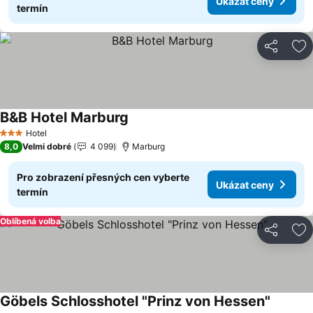
Ukázat ceny
termín
Sdílet
Př
B&B Hotel Marburg
Ukázat ceny
Hotel
3 Počet hvězdiček
8,0
Velmi dobré
4 099
Marburg
Pro zobrazení přesných cen vyberte
Ukázat ceny
termín
Oblíbená volba
Sdílet
Př
Göbels Schlosshotel "Prinz von Hessen"
Ukázat 