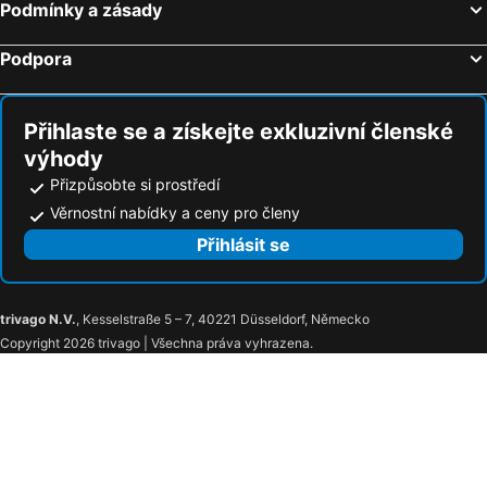
Podmínky a zásady
Hotely Lich
Hotely Bad Hersfeld
Podpora
Hotely Lindenfels
Hotely Roßdorf
Hotely Meinhard
Hotely Schotten
Přihlaste se a získejte exkluzivní členské
výhody
Přizpůsobte si prostředí
Věrnostní nabídky a ceny pro členy
Přihlásit se
trivago N.V.
, Kesselstraße 5 – 7, 40221 Düsseldorf, Německo
Copyright 2026 trivago | Všechna práva vyhrazena.