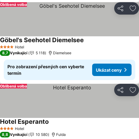
Oblíbená volba
Sdílet
Př
Göbel's Seehotel Diemelsee
Ukázat ceny
Hotel
4 Počet hvězdiček
8,7
Vynikající
5 118
Diemelsee
Pro zobrazení přesných cen vyberte
Ukázat ceny
termín
Oblíbená volba
Sdílet
Př
Hotel Esperanto
Ukázat ceny
Hotel
4 Počet hvězdiček
8,8
Vynikající
10 580
Fulda