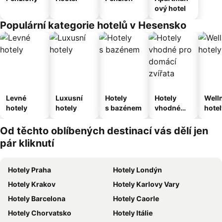
ový hotel
Populární kategorie hotelů v Hesensko
Levné
Luxusní
Hotely
Hotely
Well
hotely
hotely
s bazénem
vhodné
hotel
pro
domácí
Od těchto oblíbených destinací vás dělí jen
zvířata
pár kliknutí
Hotely Praha
Hotely Londýn
Hotely Krakov
Hotely Karlovy Vary
Hotely Barcelona
Hotely Caorle
Hotely Chorvatsko
Hotely Itálie