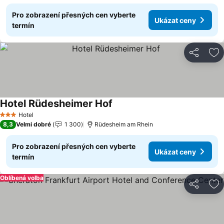
Pro zobrazení přesných cen vyberte
Ukázat ceny
termín
Sdílet
Př
Hotel Rüdesheimer Hof
Ukázat ceny
Hotel
3 Počet hvězdiček
8,3
Velmi dobré
1 300
Rüdesheim am Rhein
Pro zobrazení přesných cen vyberte
Ukázat ceny
termín
Oblíbená volba
Sdílet
Př