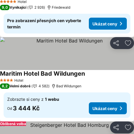
Hotel
5 Počet hvězdiček
9,0
Vynikající
2 926
Friedewald
Pro zobrazení přesných cen vyberte
Ukázat ceny
termín
Sdílet
Př
Maritim Hotel Bad Wildungen
Ukázat ceny
Hotel
4 Počet hvězdiček
8,2
Velmi dobré
4 582
Bad Wildungen
Zobrazte si ceny z
1 webu
3 444 Kč
Ukázat ceny
Od
Oblíbená volba
Sdílet
Př