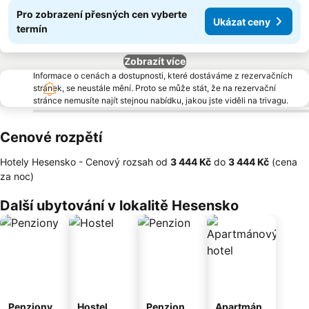
Pro zobrazení přesných cen vyberte
Ukázat ceny
termín
Zobrazít více
Informace o cenách a dostupnosti, které dostáváme z rezervačních
stránek, se neustále mění. Proto se může stát, že na rezervační
stránce nemusíte najít stejnou nabídku, jakou jste viděli na trivagu.
Cenové rozpětí
Hotely Hesensko -
Cenový rozsah
od
‎3 444 Kč
do
‎3 444 Kč
(cena
za noc)
Další ubytování v lokalitě Hesensko
Penziony
Hostel
Penzion
Apartmán