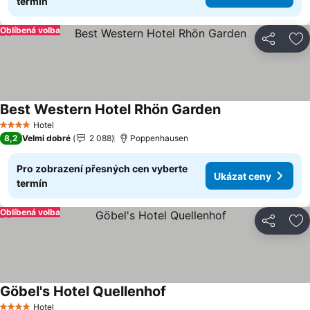
termín
Oblíbená volba
Sdílet
Př
Best Western Hotel Rhön Garden
Ukázat ceny
Hotel
4 Počet hvězdiček
8,2
Velmi dobré
2 088
Poppenhausen
Pro zobrazení přesných cen vyberte
Ukázat ceny
termín
Oblíbená volba
Sdílet
Př
Göbel's Hotel Quellenhof
Ukázat ceny
Hotel