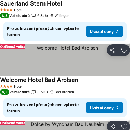
Sauerland Stern Hotel
Ukázat ceny
Hotel
4 Počet hvězdiček
8,3
Velmi dobré
6 846
Willingen
Pro zobrazení přesných cen vyberte
Ukázat ceny
termín
Oblíbená volba
Sdílet
Př
Welcome Hotel Bad Arolsen
Ukázat ceny
Hotel
4 Počet hvězdiček
8,2
Velmi dobré
3 610
Bad Arolsen
Pro zobrazení přesných cen vyberte
Ukázat ceny
termín
Oblíbená volba
Sdílet
Př