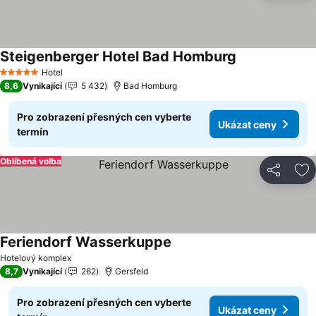
Steigenberger Hotel Bad Homburg
Ukázat ceny
Hotel
5 Počet hvězdiček
8,6
Vynikající
5 432
Bad Homburg
Pro zobrazení přesných cen vyberte
Ukázat ceny
termín
Oblíbená volba
Sdílet
Př
Feriendorf Wasserkuppe
Ukázat ceny
Hotelový komplex
8,7
Vynikající
262
Gersfeld
Pro zobrazení přesných cen vyberte
Ukázat ceny