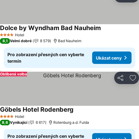
Dolce by Wyndham Bad Nauheim
Ukázat ceny
Hotel
4 Počet hvězdiček
8,1
Velmi dobré
8 579
Bad Nauheim
Pro zobrazení přesných cen vyberte
Ukázat ceny
termín
Oblíbená volba
Sdílet
Př
Göbels Hotel Rodenberg
Ukázat ceny
Hotel
4 Počet hvězdiček
8,6
Vynikající
6 617
Rotenburg a.d. Fulda
Pro zobrazení přesných cen vyberte