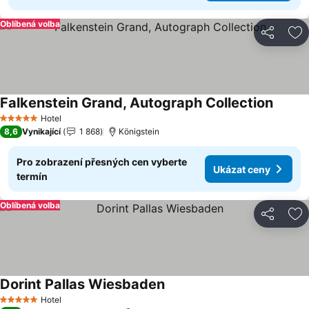
Oblíbená volba
Sdílet
Př
Falkenstein Grand, Autograph Collection
Ukázat
Hotel
5 Počet hvězdiček
8,6
Vynikající
1 868
Königstein
Pro zobrazení přesných cen vyberte
Ukázat ceny
termín
Oblíbená volba
Sdílet
Př
Dorint Pallas Wiesbaden
Ukázat ceny
Hotel
5 Počet hvězdiček