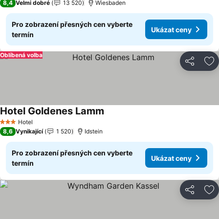
8,4
Velmi dobré
13 520
Wiesbaden
Pro zobrazení přesných cen vyberte
Ukázat ceny
termín
Oblíbená volba
Sdílet
Př
Hotel Goldenes Lamm
Ukázat ceny
Hotel
3 Počet hvězdiček
8,6
Vynikající
1 520
Idstein
Pro zobrazení přesných cen vyberte
Ukázat ceny
termín
Sdílet
Př