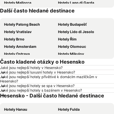
Hotely Mallorca
Hotely Lago di Garda
Další často hledané destinace
Hotely Česká republika
Hotely Šumava
Hotely Patong Beach
Hotely Budapešť
Hotely Vratislav
Hotely Lido di Jesolo
Hotely Brno
Hotely Řím
Hotely Amsterdam
Hotely Olomouc
Hotely Ostrava
Hotely Mikulov
Často kladené otázky o Hesensko
Hotely Hurghada
Hotely Znojmo
Jaké jsou nejlepší hotely v Hesensko?
Hotely Kolobrzeg
Hotely Lignano Sabbiadoro
Jaké jsou nejlepší luxusní hotely v Hesensko?
Hotely Nice
Hotely Verona
Jaké jsou nejlepší hotely přívětivé k domácím mazlíčkům v
Hesensko?
Hotely České Budějovice
Hotely Manavgat
Jaké jsou nejlepší hotely se spa v Hesensko?
Jaké jsou nejlepší hotely s bazénem v Hesensko?
Hotely Český Krumlov
Hotely Krkonoše
Hesensko - Další často hledané destinace
Hotely Beskydy
Hotely Rakousko
Hotely Polsko
Hotely Albánie
Hotely Hanau
Hotely Fulda
Hotely Egypt
Hotely Kypr