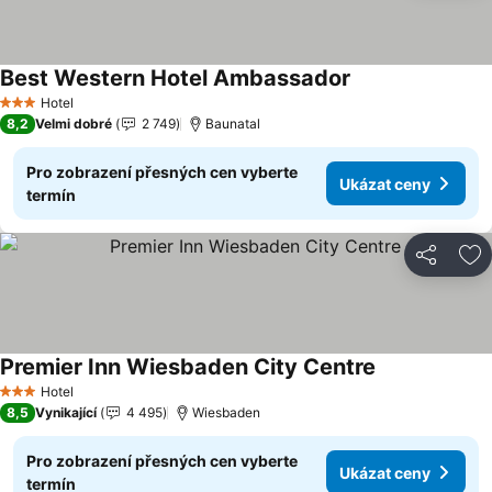
Best Western Hotel Ambassador
Ukázat ceny
Hotel
3 Počet hvězdiček
8,2
Velmi dobré
2 749
Baunatal
Pro zobrazení přesných cen vyberte
Ukázat ceny
termín
Sdílet
Př
Premier Inn Wiesbaden City Centre
Ukázat ceny
Hotel
3 Počet hvězdiček
8,5
Vynikající
4 495
Wiesbaden
Pro zobrazení přesných cen vyberte
Ukázat ceny
termín