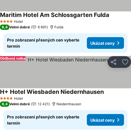
Maritim Hotel Am Schlossgarten Fulda
Ukázat c
Hotel
4 Počet hvězdiček
8,4
Velmi dobré
6 691
Fulda
Pro zobrazení přesných cen vyberte
Ukázat ceny
termín
Oblíbená volba
Sdílet
Př
H+ Hotel Wiesbaden Niedernhausen
Ukázat cen
Hotel
4 Počet hvězdiček
8,4
Velmi dobré
12 421
Niedernhausen
Pro zobrazení přesných cen vyberte
Ukázat ceny
termín