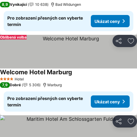
4 Počet hvězdiček
8,9
Vynikající
10 638
Bad Wildungen
Pro zobrazení přesných cen vyberte
Ukázat ceny
termín
Oblíbená volba
Sdílet
Př
Welcome Hotel Marburg
Ukázat ceny
Hotel
4 Počet hvězdiček
7,9
Dobré
5 306
Marburg
Pro zobrazení přesných cen vyberte
Ukázat ceny
termín
Sdílet
Př