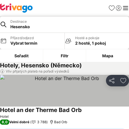
Oblíbené
Přihlási
Me
Destinace
Hesensko
Příjezd/odjezd
Hosté a pokoje
Vybrat termín
2 hosté, 1 pokoj
Seřadit
Filtr
Mapa
Hotely, Hesensko (Německo)
Vliv přijatých plateb na pořadí výsledků
Sdílet
Př
Hotel an der Therme Bad Orb
Ukázat ceny
Hotel
8,0
Velmi dobré
3 788
Bad Orb