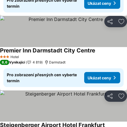
Pro zobrazení přesných cen vyberte
Ukázat ceny
termín
Sdílet
Př
Premier Inn Darmstadt City Centre
Ukázat ceny
Hotel
3 Počet hvězdiček
8,6
Vynikající
4 819
Darmstadt
Pro zobrazení přesných cen vyberte
Ukázat ceny
termín
Sdílet
Př
Steigenberger Airport Hotel Frankfurt