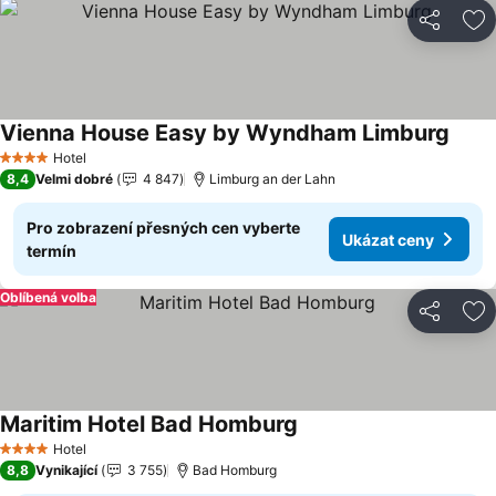
Sdílet
Př
Vienna House Easy by Wyndham Limburg
Ukáz
Hotel
4 Počet hvězdiček
8,4
Velmi dobré
4 847
Limburg an der Lahn
Pro zobrazení přesných cen vyberte
Ukázat ceny
termín
Oblíbená volba
Sdílet
Př
Maritim Hotel Bad Homburg
Ukázat ceny
Hotel
4 Počet hvězdiček
8,8
Vynikající
3 755
Bad Homburg