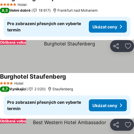
Ukázat ce
Hotel
5 Počet hvězdiček
8,3
Velmi dobré
18 617
Frankfurt nad Mohanem
Pro zobrazení přesných cen vyberte
Ukázat ceny
termín
Oblíbená volba
Sdílet
Př
Burghotel Staufenberg
Ukázat ceny
Hotel
4 Počet hvězdiček
8,7
Vynikající
2 020
Staufenberg
Pro zobrazení přesných cen vyberte
Ukázat ceny
termín
Oblíbená volba
Sdílet
Př