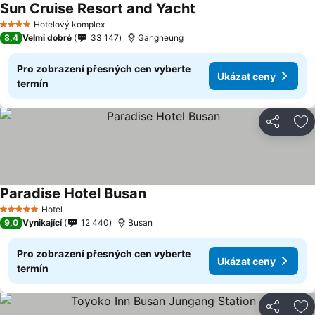
Sun Cruise Resort and Yacht
Hotelový komplex
4 Počet hvězdiček
8,4
Velmi dobré
33 147
Gangneung
Pro zobrazení přesných cen vyberte
Ukázat ceny
termín
Sdílet
Př
Paradise Hotel Busan
Hotel
5 Počet hvězdiček
9,0
Vynikající
12 440
Busan
Pro zobrazení přesných cen vyberte
Ukázat ceny
termín
Sdílet
Př