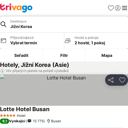
Oblíbené
Přihlási
Me
Destinace
Jižní Korea
Příjezd/odjezd
Hosté a pokoje
Vybrat termín
2 hosté, 1 pokoj
Seřadit
Filtr
Mapa
Hotely, Jižní Korea (Asie)
Vliv přijatých plateb na pořadí výsledků
Sdílet
Př
Lotte Hotel Busan
Hotel
5 Počet hvězdiček
9,1
Vynikající
15 775
Busan