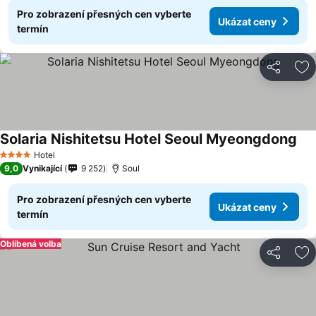
Pro zobrazení přesných cen vyberte
Ukázat ceny
termín
Sdílet
Př
Solaria Nishitetsu Hotel Seoul Myeongdong
Hotel
4 Počet hvězdiček
9,0
Vynikající
9 252
Soul
Pro zobrazení přesných cen vyberte
Ukázat ceny
termín
Oblíbená volba
Sdílet
Př