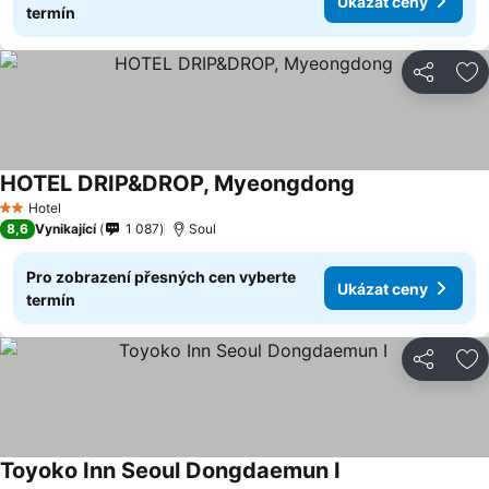
Ukázat ceny
termín
Sdílet
Př
HOTEL DRIP&DROP, Myeongdong
Hotel
2 Počet hvězdiček
8,6
Vynikající
1 087
Soul
Pro zobrazení přesných cen vyberte
Ukázat ceny
termín
Sdílet
Př
Toyoko Inn Seoul Dongdaemun I