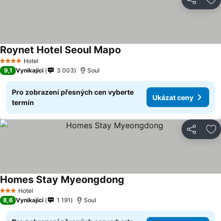
Sdílet
Př
Roynet Hotel Seoul Mapo
Hotel
4 Počet hvězdiček
9,1
Vynikající
3 003
Soul
Pro zobrazení přesných cen vyberte
Ukázat ceny
termín
Sdílet
Př
Homes Stay Myeongdong
Hotel
3 Počet hvězdiček
8,6
Vynikající
1 191
Soul