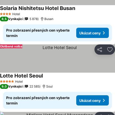
Solaria Nishitetsu Hotel Busan
Hotel
4 Počet hvězdiček
8,5
Vynikající
5 878
Busan
Pro zobrazení přesných cen vyberte
Ukázat ceny
termín
Oblíbená volba
Sdílet
Př
Lotte Hotel Seoul
Hotel
5 Počet hvězdiček
9,0
Vynikající
22 585
Soul
Pro zobrazení přesných cen vyberte
Ukázat ceny
termín