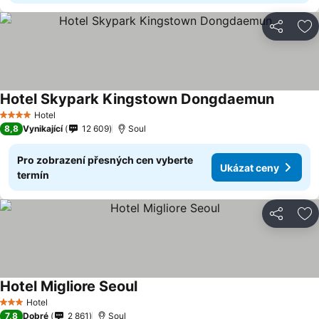
Sdílet
Př
Hotel Skypark Kingstown Dongdaemun
Hotel
4 Počet hvězdiček
8,8
Vynikající
12 609
Soul
Pro zobrazení přesných cen vyberte
Ukázat ceny
termín
Sdílet
Př
Hotel Migliore Seoul
Hotel
3 Počet hvězdiček
7,8
Dobré
2 861
Soul