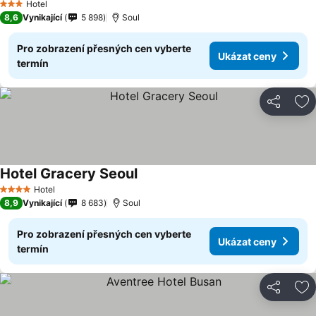
Hotel
3 Počet hvězdiček
8,6
Vynikající
5 898
Soul
Pro zobrazení přesných cen vyberte
Ukázat ceny
termín
Sdílet
Př
Hotel Gracery Seoul
Hotel
4 Počet hvězdiček
8,9
Vynikající
8 683
Soul
Pro zobrazení přesných cen vyberte
Ukázat ceny
termín
Sdílet
Př