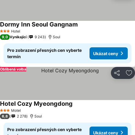
Dormy Inn Seoul Gangnam
Hotel
3 Počet hvězdiček
9,0
Vynikající
9 243
Soul
Pro zobrazení přesných cen vyberte
Ukázat ceny
termín
Oblíbená volba
Sdílet
Př
Hotel Cozy Myeongdong
Motel
3 Počet hvězdiček
6,8
2 278
Soul
Pro zobrazení přesných cen vyberte
Ukázat ceny