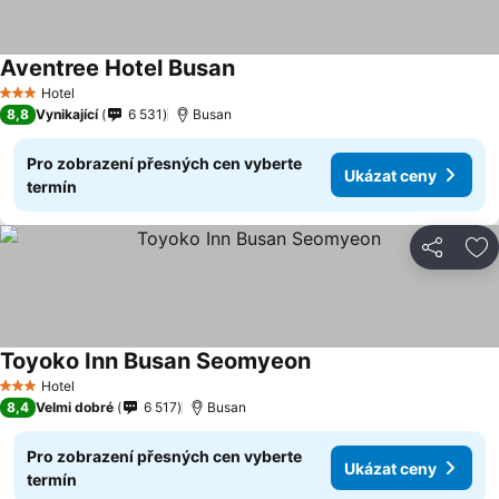
Aventree Hotel Busan
Hotel
3 Počet hvězdiček
8,8
Vynikající
6 531
Busan
Pro zobrazení přesných cen vyberte
Ukázat ceny
termín
Sdílet
Př
Toyoko Inn Busan Seomyeon
Hotel
3 Počet hvězdiček
8,4
Velmi dobré
6 517
Busan
Pro zobrazení přesných cen vyberte
Ukázat ceny
termín