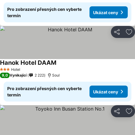
Pro zobrazení přesných cen vyberte
Ukázat ceny
termín
Sdílet
Př
Hanok Hotel DAAM
Hotel
3 Počet hvězdiček
9,0
Vynikající
2 222
Soul
Pro zobrazení přesných cen vyberte
Ukázat ceny
termín
Sdílet
Př