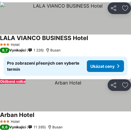
Sdílet
Př
LALA VIANCO BUSINESS Hotel
Hotel
3 Počet hvězdiček
8,7
Vynikající
1 226
Busan
Pro zobrazení přesných cen vyberte
Ukázat ceny
termín
Oblíbená volba
Sdílet
Př
Arban Hotel
Hotel
3 Počet hvězdiček
8,6
Vynikající
11 395
Busan