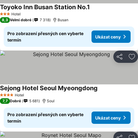
Toyoko Inn Busan Station No.1
Hotel
3 Počet hvězdiček
8,3
Velmi dobré
7 318
Busan
Pro zobrazení přesných cen vyberte
Ukázat ceny
termín
Sdílet
Př
Sejong Hotel Seoul Myeongdong
Hotel
4 Počet hvězdiček
7,7
Dobré
5 681
Soul
Pro zobrazení přesných cen vyberte
Ukázat ceny
termín