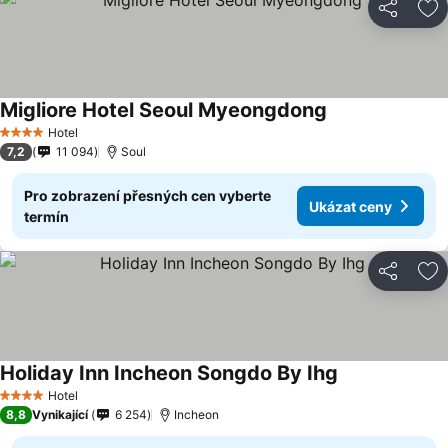
Sdílet
Př
Migliore Hotel Seoul Myeongdong
Hotel
4 Počet hvězdiček
7,2
11 094
Soul
Pro zobrazení přesných cen vyberte
Ukázat ceny
termín
Sdílet
Př
Holiday Inn Incheon Songdo By Ihg
Hotel
4 Počet hvězdiček
8,8
Vynikající
6 254
Incheon