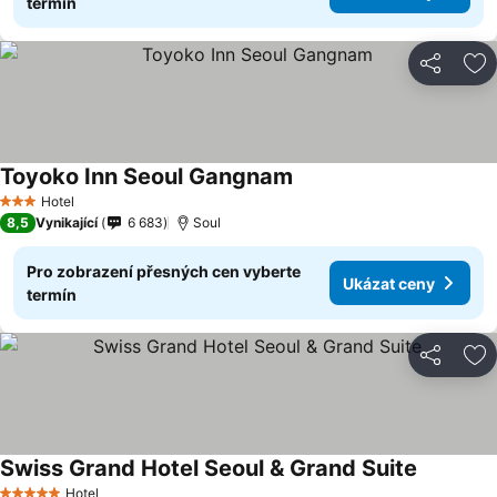
termín
Sdílet
Př
Toyoko Inn Seoul Gangnam
Hotel
3 Počet hvězdiček
8,5
Vynikající
6 683
Soul
Pro zobrazení přesných cen vyberte
Ukázat ceny
termín
Sdílet
Př
Swiss Grand Hotel Seoul & Grand Suite
Hotel