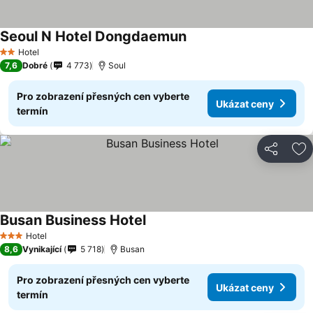
Seoul N Hotel Dongdaemun
Hotel
2 Počet hvězdiček
7,6
Dobré
4 773
Soul
Pro zobrazení přesných cen vyberte
Ukázat ceny
termín
Sdílet
Př
Busan Business Hotel
Hotel
3 Počet hvězdiček
8,6
Vynikající
5 718
Busan
Pro zobrazení přesných cen vyberte
Ukázat ceny
termín