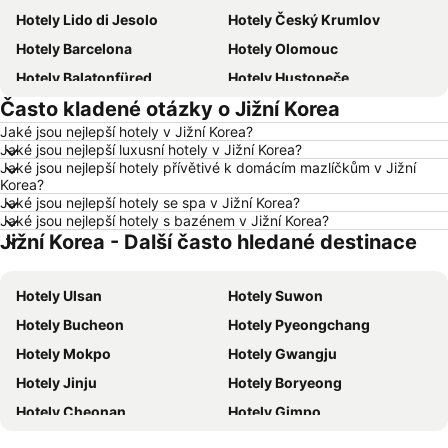
Hotely Lido di Jesolo
Hotely Český Krumlov
Hotely Barcelona
Hotely Olomouc
Hotely Balatonfüred
Hotely Hustopeče
Často kladené otázky o Jižní Korea
Hotely Vídeň
Hotely Hurghada
Jaké jsou nejlepší hotely v Jižní Korea?
Hotely Bratislava
Hotely Kolobrzeg
Jaké jsou nejlepší luxusní hotely v Jižní Korea?
Hotely Třeboň
Hotely Málaga
Jaké jsou nejlepší hotely přívětivé k domácím mazlíčkům v Jižní
Korea?
Hotely Amsterdam
Hotely Ostrava
Jaké jsou nejlepší hotely se spa v Jižní Korea?
Jaké jsou nejlepší hotely s bazénem v Jižní Korea?
Hotely Lignano Sabbiadoro
Hotely Česká republika
Jižní Korea - Další často hledané destinace
Hotely Šumava
Hotely Wolfgangsee
Hotely Kréta
Hotely Tunisko
Hotely Ulsan
Hotely Suwon
Hotely Rakousko
Hotely Polsko
Hotely Bucheon
Hotely Pyeongchang
Hotely Slovinsko
Hotely Jeseníky
Hotely Mokpo
Hotely Gwangju
Hotely Korfu
Hotely Emilia-Romagna
Hotely Jinju
Hotely Boryeong
Hotely Krkonoše
Hotely Španělsko
Hotely Cheonan
Hotely Gimpo
Hotely Jihočeský kraj
Hotely Salzburk a okolí
Hotely Sokcho
Hotely Geoje