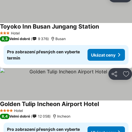
Toyoko Inn Busan Jungang Station
Hotel
3 Počet hvězdiček
8,3
Velmi dobré
9 376
Busan
Pro zobrazení přesných cen vyberte
Ukázat ceny
termín
Sdílet
Př
Golden Tulip Incheon Airport Hotel
Hotel
4 Počet hvězdiček
8,4
Velmi dobré
12 058
Incheon
Pro zobrazení přesných cen vyberte