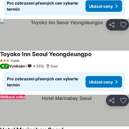
Pro zobrazení přesných cen vyberte
Ukázat ceny
termín
Sdílet
Př
Toyoko Inn Seoul Yeongdeungpo
Hotel
3 Počet hvězdiček
8,7
Vynikající
4 535
Soul
Pro zobrazení přesných cen vyberte
Ukázat ceny
termín
Oblíbená volba
Sdílet
Př