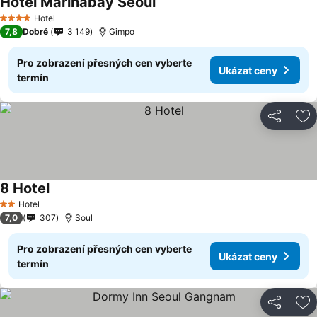
Hotel Marinabay Seoul
Hotel
4 Počet hvězdiček
7,8
Dobré
3 149
Gimpo
Pro zobrazení přesných cen vyberte
Ukázat ceny
termín
Sdílet
Př
8 Hotel
Hotel
2 Počet hvězdiček
7,0
307
Soul
Pro zobrazení přesných cen vyberte
Ukázat ceny
termín
Sdílet
Př