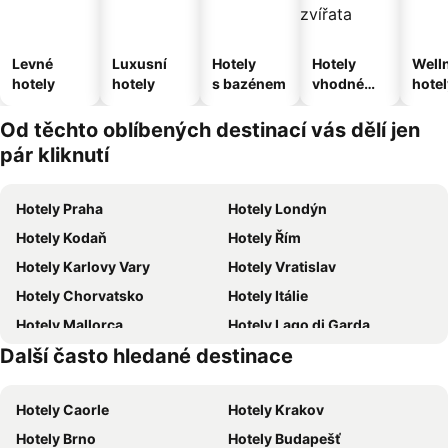
Levné
Luxusní
Hotely
Hotely
Well
hotely
hotely
s bazénem
vhodné
hotel
pro
domácí
Od těchto oblíbených destinací vás dělí jen
zvířata
pár kliknutí
Hotely Praha
Hotely Londýn
Hotely Kodaň
Hotely Řím
Hotely Karlovy Vary
Hotely Vratislav
Hotely Chorvatsko
Hotely Itálie
Hotely Mallorca
Hotely Lago di Garda
Další často hledané destinace
Hotely Vysočina
Hotely Istrie
Hotely Caorle
Hotely Krakov
Hotely Brno
Hotely Budapešť