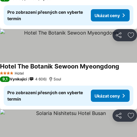
Pro zobrazení přesných cen vyberte
Ukázat ceny
termín
Sdílet
Př
Hotel The Botanik Sewoon Myeongdong
Hotel
4 Počet hvězdiček
9,1
Vynikající
4 606
Soul
Pro zobrazení přesných cen vyberte
Ukázat ceny
termín
Sdílet
Př