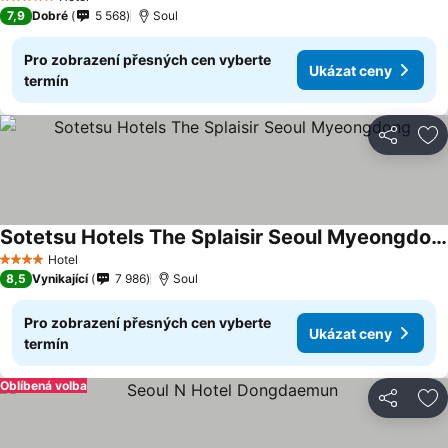
5 Počet hvězdiček
7,9
Dobré
5 568
Soul
Pro zobrazení přesných cen vyberte
Ukázat ceny
termín
Sdílet
Př
Sotetsu Hotels The Splaisir Seoul Myeongdong
Hotel
4 Počet hvězdiček
8,5
Vynikající
7 986
Soul
Pro zobrazení přesných cen vyberte
Ukázat ceny
termín
Oblíbená volba
Sdílet
Př