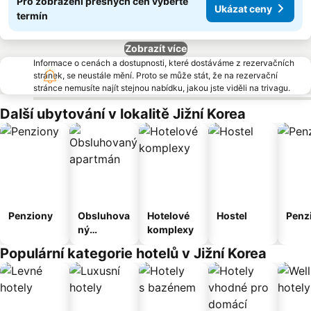
Pro zobrazení přesných cen vyberte
Ukázat ceny
termín
Zobrazít více
Informace o cenách a dostupnosti, které dostáváme z rezervačních
stránek, se neustále mění. Proto se může stát, že na rezervační
stránce nemusíte najít stejnou nabídku, jakou jste viděli na trivagu.
Další ubytování v lokalitě Jižní Korea
Penziony
Obsluhova
Hotelové
Hostel
Penz
ný
komplexy
apartmán
Populární kategorie hotelů v Jižní Korea