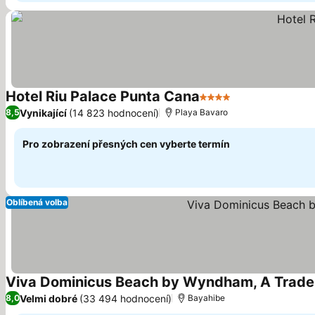
Hotel Riu Palace Punta Cana
4 Počet hvězdiček
Vynikající
(14 823 hodnocení)
8,5
Playa Bavaro
Pro zobrazení přesných cen vyberte termín
Oblíbená volba
Viva Dominicus Beach by Wyndham, A Tradem
Velmi dobré
(33 494 hodnocení)
8,0
Bayahibe