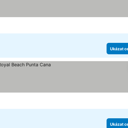
Ukázat c
ček
Ukázat c