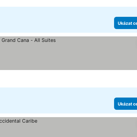
Ukázat c
iček
Ukázat c