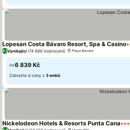
Lopesan Costa Bávaro Resort, Spa & Casino
5
Vynikající
(74 686 hodnocení)
9,1
Playa Bavaro
6 839 Kč
Od
Zobrazte si ceny z
3 webů
Nickelodeon Hotels & Resorts Punta Cana
5 Po
8,6
Uvero Alto