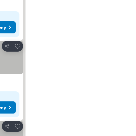
eny
Přidat na seznam oblíbených hotelů
Sdílet
eny
Přidat na seznam oblíbených hotelů
Sdílet