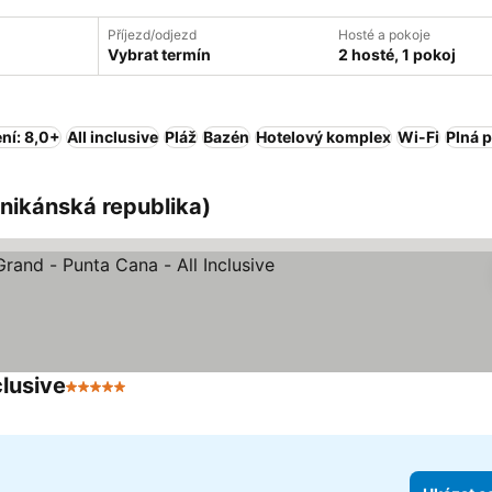
Příjezd/odjezd
Hosté a pokoje
Vybrat termín
2 hosté, 1 pokoj
ní: 8,0+
All inclusive
Pláž
Bazén
Hotelový komplex
Wi-Fi
Plná 
inikánská republika)
lusive
5 Počet hvězdiček