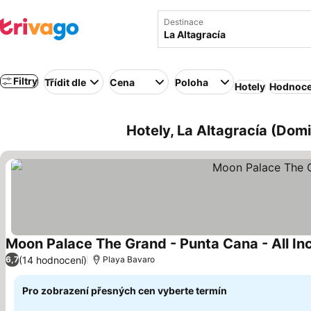
Destinace
Filtry
Třídit dle
Cena
Poloha
Hotely
Hodnoce
Hotely, La Altagracía (Dom
Moon Palace The Grand - Punta Cana - All Inc
(14 hodnocení)
6,7
Playa Bavaro
Pro zobrazení přesných cen vyberte termín