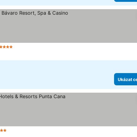
 Počet hvězdiček
Ukázat c
čet hvězdiček