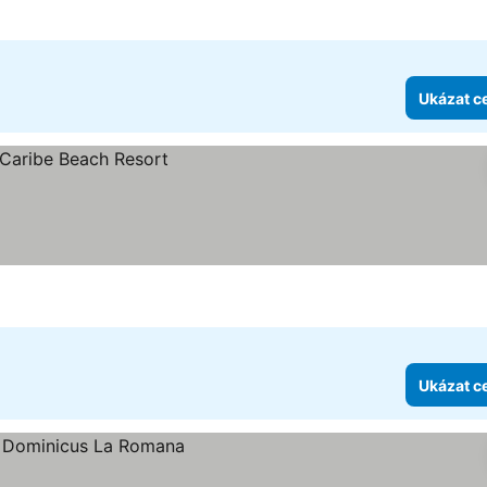
vězdiček
Ukázat c
Ukázat c