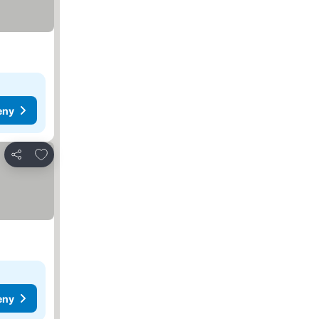
eny
Přidat na seznam oblíbených hotelů
Sdílet
eny