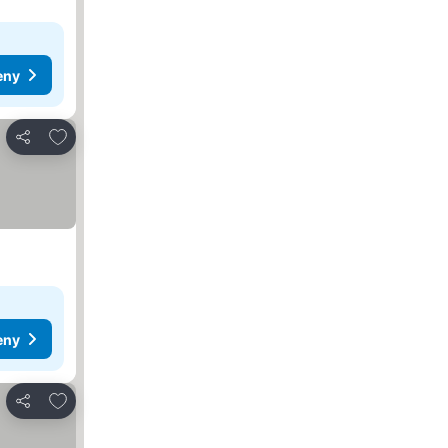
eny
Přidat na seznam oblíbených hotelů
Sdílet
eny
Přidat na seznam oblíbených hotelů
Sdílet