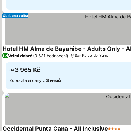
Oblíbená volba
Hotel HM Alma de Bayahibe - Adults Only - Al
Velmi dobré
(9 631 hodnocení)
8,4
San Rafael del Yuma
3 965 Kč
Od
Zobrazte si ceny z
3 webů
Occidental Punta Cana - All Inclusive