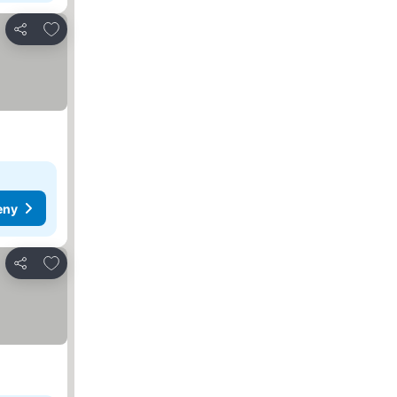
Přidat na seznam oblíbených hotelů
Sdílet
eny
Přidat na seznam oblíbených hotelů
Sdílet