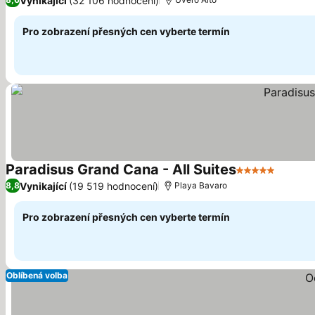
Vynikající
(32 106 hodnocení)
Pro zobrazení přesných cen vyberte termín
Paradisus Grand Cana - All Suites
5 Počet hvězd
Vynikající
(19 519 hodnocení)
8,8
Playa Bavaro
Pro zobrazení přesných cen vyberte termín
Oblíbená volba