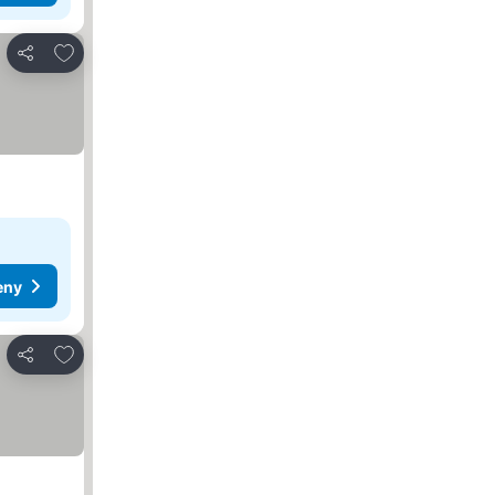
Přidat na seznam oblíbených hotelů
Sdílet
eny
Přidat na seznam oblíbených hotelů
Sdílet