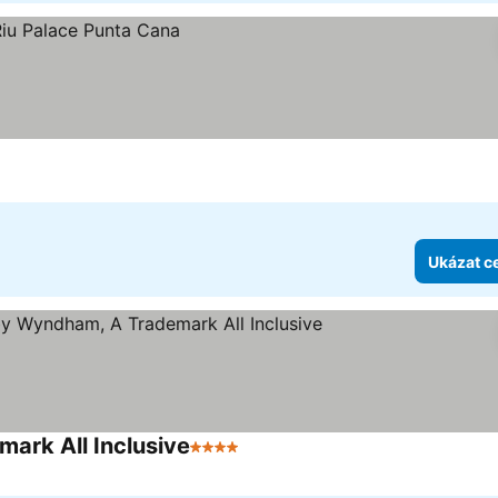
Ukázat c
ark All Inclusive
4 Počet hvězdiček