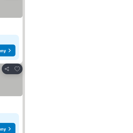
eny
Přidat na seznam oblíbených hotelů
Sdílet
eny