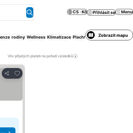
CS · Kč
Menu
Přihlásit se
Zobrazit mapu
penze
rodiny
Wellness
Klimatizace
Plachtění
Vliv přijatých plateb na pořadí výsledků
Přidat na seznam oblíbených hotelů
Sdílet