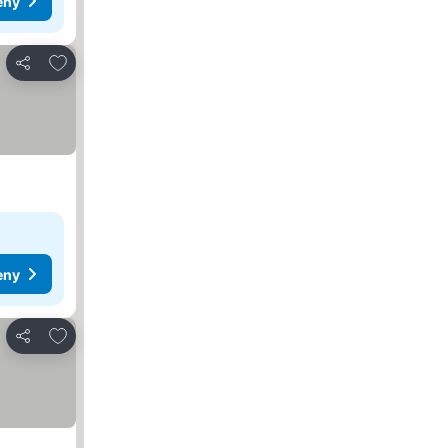
eny
Přidat na seznam oblíbených hotelů
Sdílet
eny
Přidat na seznam oblíbených hotelů
Sdílet