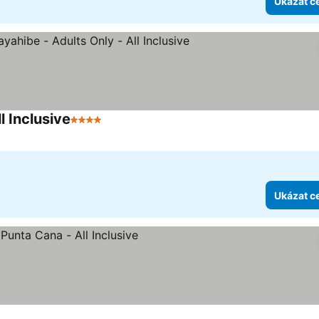
Ukázat c
l Inclusive
4 Počet hvězdiček
Ukázat c