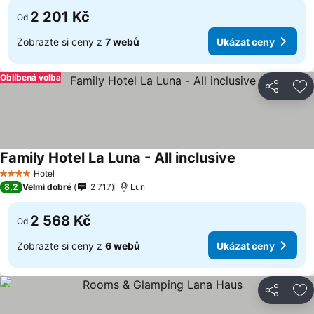
2 201 Kč
Od
Zobrazte si ceny z
7 webů
Ukázat ceny
Oblíbená volba
Sdílet
Př
Family Hotel La Luna - All inclusive
Ukázat ceny
Hotel
4 Počet hvězdiček
8,2
Velmi dobré
2 717
Lun
2 568 Kč
Od
Zobrazte si ceny z
6 webů
Ukázat ceny
Sdílet
Př