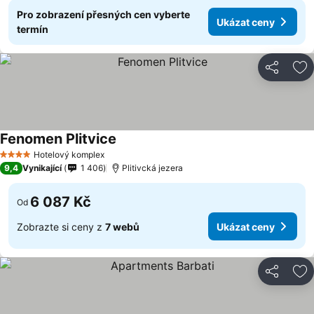
Pro zobrazení přesných cen vyberte
Ukázat ceny
termín
Sdílet
Př
Fenomen Plitvice
Ukázat ceny
Hotelový komplex
4 Počet hvězdiček
9,4
Vynikající
1 406
Plitivcká jezera
6 087 Kč
Od
Zobrazte si ceny z
7 webů
Ukázat ceny
Sdílet
Př