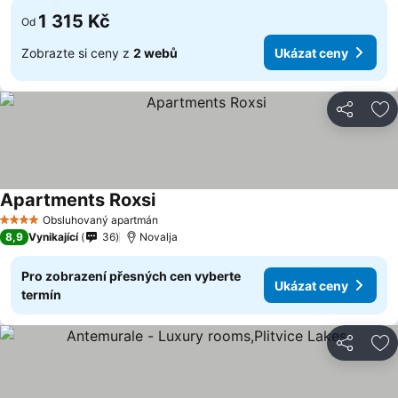
1 315 Kč
Od
Zobrazte si ceny z
2 webů
Ukázat ceny
Sdílet
Př
Apartments Roxsi
Ukázat ceny
Obsluhovaný apartmán
4 Počet hvězdiček
8,9
Vynikající
36
Novalja
Pro zobrazení přesných cen vyberte
Ukázat ceny
termín
Sdílet
Př