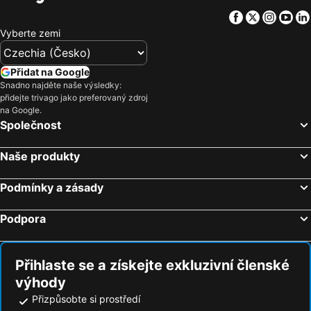
Facebook
Twitter
Insta
Yo
Vyberte zemi
Přidat na Google
Snadno najděte naše výsledky:
přidejte trivago jako preferovaný zdroj
na Google.
Společnost
Naše produkty
Podmínky a zásady
Podpora
Přihlaste se a získejte exkluzivní členské
výhody
Přizpůsobte si prostředí