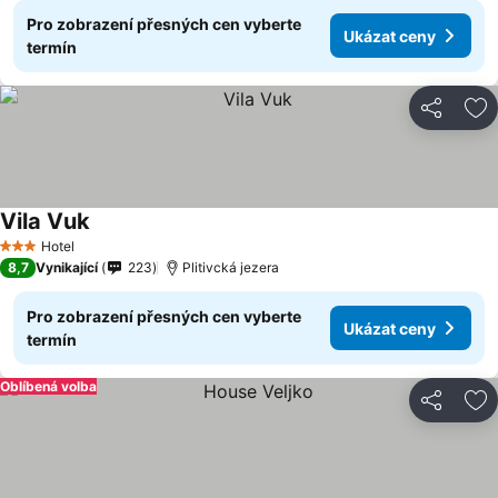
Pro zobrazení přesných cen vyberte
Ukázat ceny
termín
Sdílet
Př
Vila Vuk
Ukázat ceny
Hotel
3 Počet hvězdiček
8,7
Vynikající
223
Plitivcká jezera
Pro zobrazení přesných cen vyberte
Ukázat ceny
termín
Oblíbená volba
Sdílet
Př