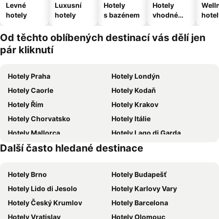
Levné
Luxusní
Hotely
Hotely
Well
hotely
hotely
s bazénem
vhodné
hotel
pro
domácí
Od těchto oblíbených destinací vás dělí jen
zvířata
pár kliknutí
Hotely Praha
Hotely Londýn
Hotely Caorle
Hotely Kodaň
Hotely Řím
Hotely Krakov
Hotely Chorvatsko
Hotely Itálie
Hotely Mallorca
Hotely Lago di Garda
Další často hledané destinace
Hotely Česká republika
Hotely Istrie
Hotely Brno
Hotely Budapešť
Hotely Lido di Jesolo
Hotely Karlovy Vary
Hotely Český Krumlov
Hotely Barcelona
Hotely Vratislav
Hotely Olomouc