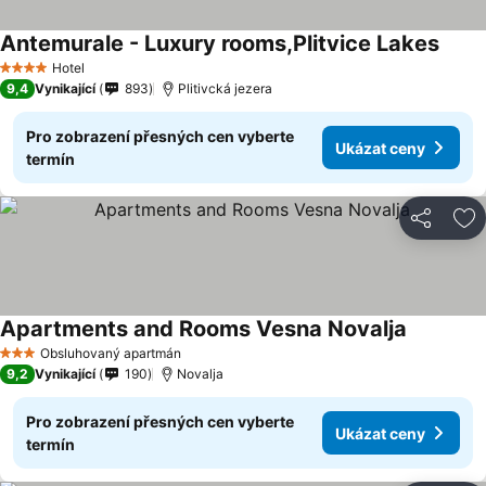
Antemurale - Luxury rooms,Plitvice Lakes
Ukáza
Hotel
4 Počet hvězdiček
9,4
Vynikající
893
Plitivcká jezera
Pro zobrazení přesných cen vyberte
Ukázat ceny
termín
Sdílet
Př
Apartments and Rooms Vesna Novalja
Ukázat c
Obsluhovaný apartmán
3 Počet hvězdiček
9,2
Vynikající
190
Novalja
Pro zobrazení přesných cen vyberte
Ukázat ceny
termín