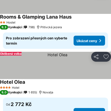
Rooms & Glamping Lana Haus
Ukázat ceny
Hostel
2 Počet hvězdiček
9,3
Vynikající
798
Plitivcká jezera
Pro zobrazení přesných cen vyberte
Ukázat ceny
termín
Oblíbená volba
Sdílet
Př
Hotel Olea
Ukázat ceny
Hotel
4 Počet hvězdiček
9,0
Vynikající
1 655
Novalja
2 772 Kč
Od