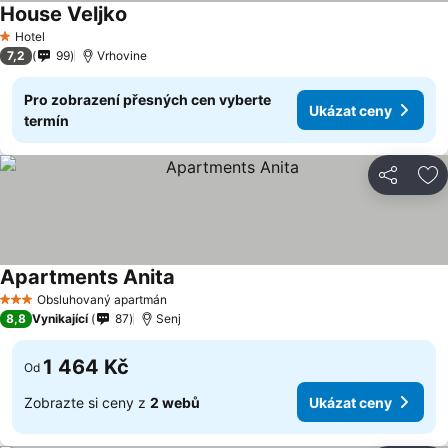
House Veljko
Ukázat ceny
Hotel
1 Počet hvězdiček
7,2
99
Vrhovine
Pro zobrazení přesných cen vyberte
Ukázat ceny
termín
Sdílet
Př
Apartments Anita
Ukázat ceny
Obsluhovaný apartmán
3 Počet hvězdiček
8,8
Vynikající
87
Senj
1 464 Kč
Od
Zobrazte si ceny z
2 webů
Ukázat ceny