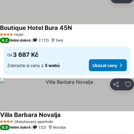
Sdílet
Př
Boutique Hotel Bura 45N
Ukázat ceny
Hotel
4 Počet hvězdiček
8,2
Velmi dobré
2 172
Senj
3 687 Kč
Od
Zobrazte si ceny z
5 webů
Ukázat ceny
Sdílet
Př
Villa Barbara Novalja
Ukázat ceny
Obsluhovaný apartmán
4 Počet hvězdiček
8,0
Velmi dobré
132
Novalja