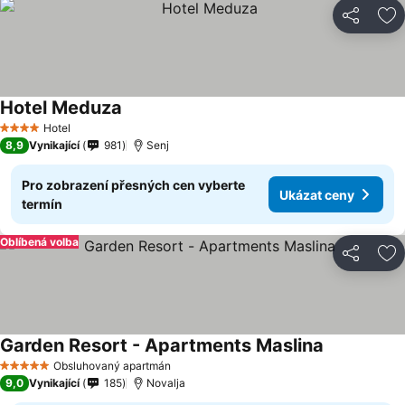
Sdílet
Př
Hotel Meduza
Ukázat ceny
Hotel
4 Počet hvězdiček
8,9
Vynikající
981
Senj
Pro zobrazení přesných cen vyberte
Ukázat ceny
termín
Oblíbená volba
Sdílet
Př
Garden Resort - Apartments Maslina
Ukázat cen
Obsluhovaný apartmán
5 Počet hvězdiček
9,0
Vynikající
185
Novalja