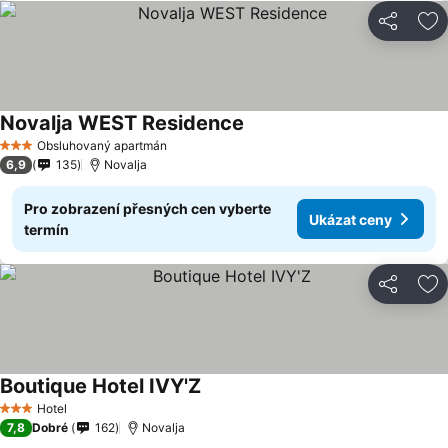
Sdílet
Př
Novalja WEST Residence
Ukázat ceny
Obsluhovaný apartmán
3 Počet hvězdiček
6,9
135
Novalja
Pro zobrazení přesných cen vyberte
Ukázat ceny
termín
Sdílet
Př
Boutique Hotel IVY'Z
Ukázat ceny
Hotel
3 Počet hvězdiček
7,8
Dobré
162
Novalja