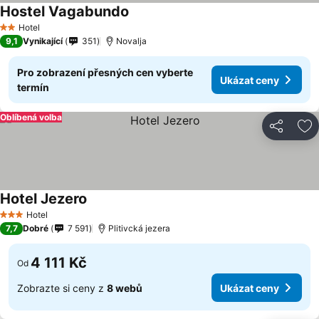
Hostel Vagabundo
Ukázat ceny
Hotel
2 Počet hvězdiček
9,1
Vynikající
351
Novalja
Pro zobrazení přesných cen vyberte
Ukázat ceny
termín
Oblíbená volba
Sdílet
Př
Hotel Jezero
Ukázat ceny
Hotel
3 Počet hvězdiček
7,7
Dobré
7 591
Plitivcká jezera
4 111 Kč
Od
Zobrazte si ceny z
8 webů
Ukázat ceny