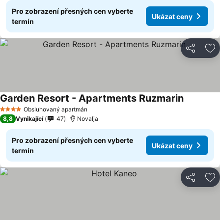
Pro zobrazení přesných cen vyberte
Ukázat ceny
termín
Sdílet
Př
Garden Resort - Apartments Ruzmarin
Ukázat c
Obsluhovaný apartmán
4 Počet hvězdiček
8,8
Vynikající
47
Novalja
Pro zobrazení přesných cen vyberte
Ukázat ceny
termín
Sdílet
Př