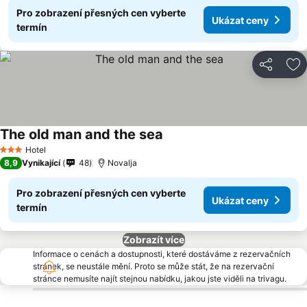
Pro zobrazení přesných cen vyberte
Ukázat ceny
termín
Sdílet
Př
The old man and the sea
Ukázat ceny
Hotel
3 Počet hvězdiček
8,9
Vynikající
48
Novalja
Pro zobrazení přesných cen vyberte
Ukázat ceny
termín
Zobrazít více
Informace o cenách a dostupnosti, které dostáváme z rezervačních
stránek, se neustále mění. Proto se může stát, že na rezervační
stránce nemusíte najít stejnou nabídku, jakou jste viděli na trivagu.