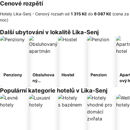
Cenové rozpětí
Hotely Lika-Senj -
Cenový rozsah
od
‎1 315 Kč
do
‎6 087 Kč
(cena za
noc)
Další ubytování v lokalitě Lika-Senj
Penziony
Obsluhova
Hostel
Penzion
Apar
ný
ový h
apartmán
Populární kategorie hotelů v Lika-Senj