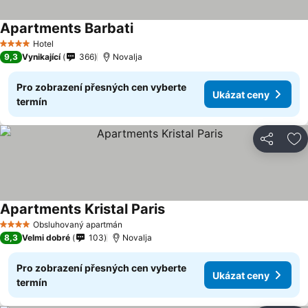
Apartments Barbati
Ukázat ceny
Hotel
4 Počet hvězdiček
9,3
Vynikající
366
Novalja
Pro zobrazení přesných cen vyberte
Ukázat ceny
termín
Sdílet
Př
Apartments Kristal Paris
Ukázat ceny
Obsluhovaný apartmán
4 Počet hvězdiček
8,3
Velmi dobré
103
Novalja
Pro zobrazení přesných cen vyberte
Ukázat ceny
termín