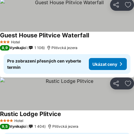
Sdílet
Př
Guest House Plitvice Waterfall
Ukázat ceny
Hotel
3 Počet hvězdiček
8,9
Vynikající
1 106
Plitivcká jezera
Pro zobrazení přesných cen vyberte
Ukázat ceny
termín
Sdílet
Př
Rustic Lodge Plitvice
Ukázat ceny
Hotel
4 Počet hvězdiček
9,5
Vynikající
1 404
Plitivcká jezera