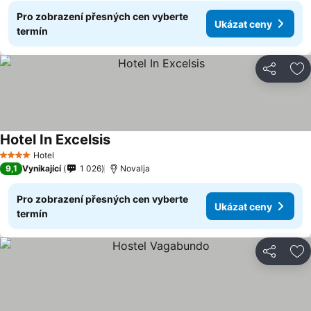
Pro zobrazení přesných cen vyberte
Ukázat ceny
termín
Sdílet
Př
Hotel In Excelsis
Ukázat ceny
Hotel
4 Počet hvězdiček
9,1
Vynikající
1 026
Novalja
Pro zobrazení přesných cen vyberte
Ukázat ceny
termín
Sdílet
Př