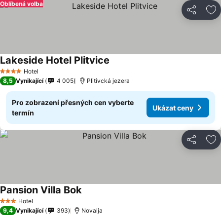
Oblíbená volba
Sdílet
Př
Lakeside Hotel Plitvice
Ukázat ceny
Hotel
4 Počet hvězdiček
8,5
Vynikající
4 005
Plitivcká jezera
Pro zobrazení přesných cen vyberte
Ukázat ceny
termín
Sdílet
Př
Pansion Villa Bok
Ukázat ceny
Hotel
3 Počet hvězdiček
9,4
Vynikající
393
Novalja