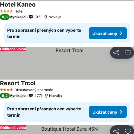
Hotel Kaneo
Ukázat ceny
Hotel
4 Počet hvězdiček
8,6
Vynikající
815
Novalja
Pro zobrazení přesných cen vyberte
Ukázat ceny
termín
Oblíbená volba
Sdílet
Př
Resort Trcol
Ukázat ceny
Obsluhovaný apartmán
4 Počet hvězdiček
9,2
Vynikající
477
Novalja
Pro zobrazení přesných cen vyberte
Ukázat ceny
termín
Oblíbená volba