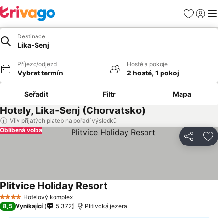
Oblíbené
Přihlási
Me
Destinace
Lika-Senj
Příjezd/odjezd
Hosté a pokoje
Vybrat termín
2 hosté, 1 pokoj
Seřadit
Filtr
Mapa
Hotely, Lika-Senj (Chorvatsko)
Vliv přijatých plateb na pořadí výsledků
Oblíbená volba
Sdílet
Př
Plitvice Holiday Resort
Ukázat ceny
Hotelový komplex
4 Počet hvězdiček
8,5
Vynikající
5 372
Plitivcká jezera