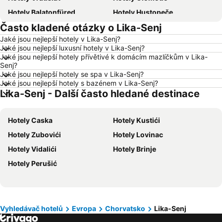
Hotely Balatonfüred
Hotely Hustopeče
Často kladené otázky o Lika-Senj
Hotely Vídeň
Hotely Hurghada
Jaké jsou nejlepší hotely v Lika-Senj?
Hotely Bratislava
Hotely Kolobrzeg
Jaké jsou nejlepší luxusní hotely v Lika-Senj?
Hotely Třeboň
Hotely Málaga
Jaké jsou nejlepší hotely přívětivé k domácím mazlíčkům v Lika-
Senj?
Hotely Amsterdam
Hotely Ostrava
Jaké jsou nejlepší hotely se spa v Lika-Senj?
Jaké jsou nejlepší hotely s bazénem v Lika-Senj?
Hotely Lignano Sabbiadoro
Hotely Vysočina
Lika-Senj - Další často hledané destinace
Hotely Šumava
Hotely Wolfgangsee
Hotely Kréta
Hotely Tunisko
Hotely Caska
Hotely Kustići
Hotely Rakousko
Hotely Polsko
Hotely Zubovići
Hotely Lovinac
Hotely Slovinsko
Hotely Jeseníky
Hotely Vidalići
Hotely Brinje
Hotely Korfu
Hotely Emilia-Romagna
Hotely Perušić
Hotely Krkonoše
Hotely Španělsko
Hotely Jihočeský kraj
Hotely Salzburk a okolí
Hotely Rhodos
Hotely Albánie
Vyhledávač hotelů
Evropa
Chorvatsko
Lika-Senj
Hotely Kypr
Hotely Koh Samui