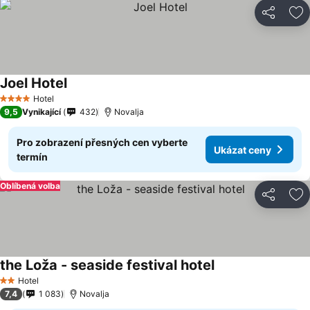
Sdílet
Př
Joel Hotel
Ukázat ceny
Hotel
4 Počet hvězdiček
9,5
Vynikající
432
Novalja
Pro zobrazení přesných cen vyberte
Ukázat ceny
termín
Oblíbená volba
Sdílet
Př
the Loža - seaside festival hotel
Ukázat ceny
Hotel
2 Počet hvězdiček
7,4
1 083
Novalja