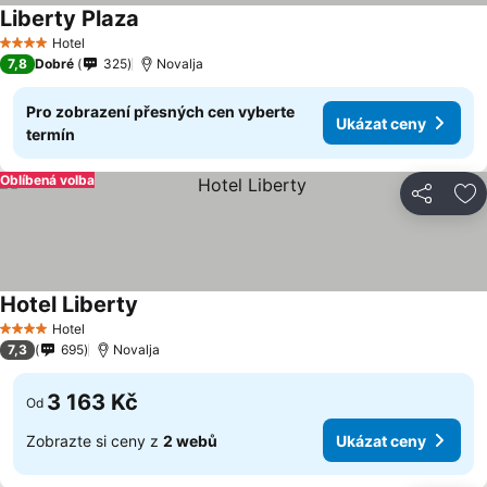
Liberty Plaza
Ukázat ceny
Hotel
4 Počet hvězdiček
7,8
Dobré
325
Novalja
Pro zobrazení přesných cen vyberte
Ukázat ceny
termín
Oblíbená volba
Sdílet
Př
Hotel Liberty
Ukázat ceny
Hotel
4 Počet hvězdiček
7,3
695
Novalja
3 163 Kč
Od
Zobrazte si ceny z
2 webů
Ukázat ceny