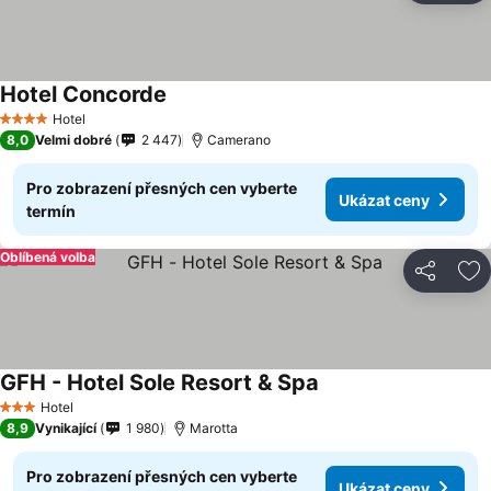
Hotel Concorde
Hotel
4 Počet hvězdiček
8,0
Velmi dobré
2 447
Camerano
Pro zobrazení přesných cen vyberte
Ukázat ceny
termín
Oblíbená volba
Sdílet
Př
GFH - Hotel Sole Resort & Spa
Hotel
3 Počet hvězdiček
8,9
Vynikající
1 980
Marotta
Pro zobrazení přesných cen vyberte
Ukázat ceny