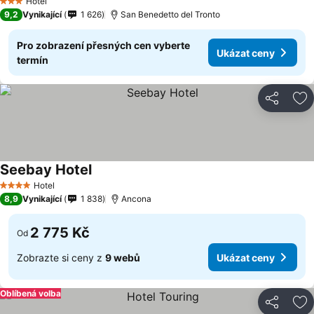
Hotel
3 Počet hvězdiček
9,2
Vynikající
1 626
San Benedetto del Tronto
Pro zobrazení přesných cen vyberte
Ukázat ceny
termín
Sdílet
Př
Seebay Hotel
Hotel
4 Počet hvězdiček
8,9
Vynikající
1 838
Ancona
2 775 Kč
Od
Zobrazte si ceny z
9 webů
Ukázat ceny
Oblíbená volba
Sdílet
Př