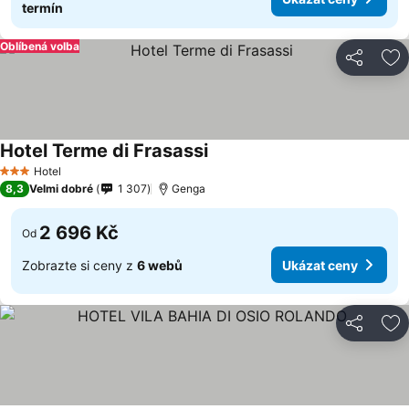
termín
Oblíbená volba
Sdílet
Př
Hotel Terme di Frasassi
Hotel
3 Počet hvězdiček
8,3
Velmi dobré
1 307
Genga
2 696 Kč
Od
Zobrazte si ceny z
6 webů
Ukázat ceny
Sdílet
Př