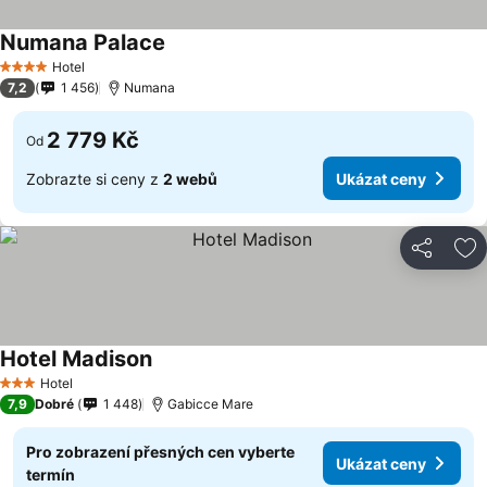
Numana Palace
Hotel
4 Počet hvězdiček
7,2
1 456
Numana
2 779 Kč
Od
Zobrazte si ceny z
2 webů
Ukázat ceny
Sdílet
Př
Hotel Madison
Hotel
3 Počet hvězdiček
7,9
Dobré
1 448
Gabicce Mare
Pro zobrazení přesných cen vyberte
Ukázat ceny
termín