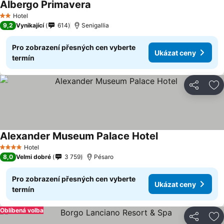
Albergo Primavera
Hotel
2 Počet hvězdiček
9,2
Vynikající
614
Senigallia
Pro zobrazení přesných cen vyberte
Ukázat ceny
termín
Sdílet
Př
Alexander Museum Palace Hotel
Hotel
4 Počet hvězdiček
8,0
Velmi dobré
3 759
Pésaro
Pro zobrazení přesných cen vyberte
Ukázat ceny
termín
Oblíbená volba
Sdílet
Př