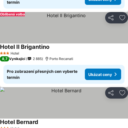
termín
Oblíbená volba
Sdílet
Př
Hotel Il Brigantino
Hotel
3 Počet hvězdiček
8,7
Vynikající
2 885
Porto Recanati
Pro zobrazení přesných cen vyberte
Ukázat ceny
termín
Sdílet
Př
Hotel Bernard