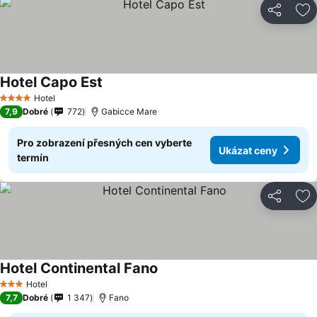
Sdílet
Př
Hotel Capo Est
Hotel
4 Počet hvězdiček
7,9
Dobré
772
Gabicce Mare
Pro zobrazení přesných cen vyberte
Ukázat ceny
termín
Sdílet
Př
Hotel Continental Fano
Hotel
3 Počet hvězdiček
7,7
Dobré
1 347
Fano