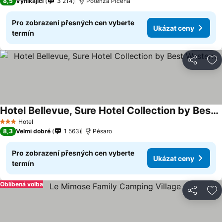
8,5
Vynikající
3 214
Potenza Picena
Pro zobrazení přesných cen vyberte
Ukázat ceny
termín
Sdílet
Př
Hotel Bellevue, Sure Hotel Collection by Best Western
Hotel
3 Počet hvězdiček
8,3
Velmi dobré
1 563
Pésaro
Pro zobrazení přesných cen vyberte
Ukázat ceny
termín
Oblíbená volba
Sdílet
Př