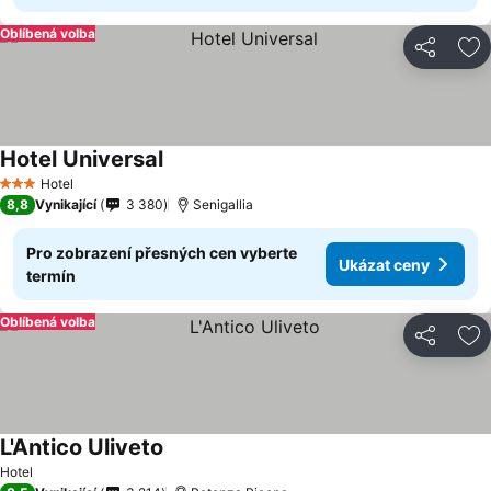
Oblíbená volba
Sdílet
Př
Hotel Universal
Hotel
3 Počet hvězdiček
8,8
Vynikající
3 380
Senigallia
Pro zobrazení přesných cen vyberte
Ukázat ceny
termín
Oblíbená volba
Sdílet
Př
L'Antico Uliveto
Hotel