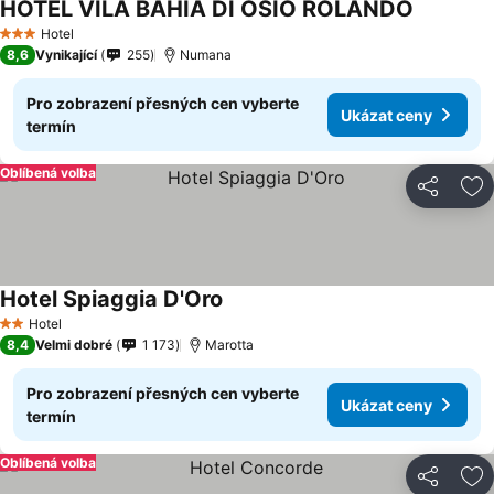
HOTEL VILA BAHIA DI OSIO ROLANDO
Hotel
3 Počet hvězdiček
8,6
Vynikající
255
Numana
Pro zobrazení přesných cen vyberte
Ukázat ceny
termín
Oblíbená volba
Sdílet
Př
Hotel Spiaggia D'Oro
Hotel
2 Počet hvězdiček
8,4
Velmi dobré
1 173
Marotta
Pro zobrazení přesných cen vyberte
Ukázat ceny
termín
Oblíbená volba
Sdílet
Př