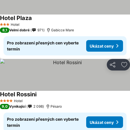
Hotel Plaza
Hotel
3 Počet hvězdiček
8,1
Velmi dobré
971
Gabicce Mare
Pro zobrazení přesných cen vyberte
Ukázat ceny
termín
Sdílet
Př
Hotel Rossini
Hotel
4 Počet hvězdiček
9,0
Vynikající
2 098
Pésaro
Pro zobrazení přesných cen vyberte
Ukázat ceny
termín