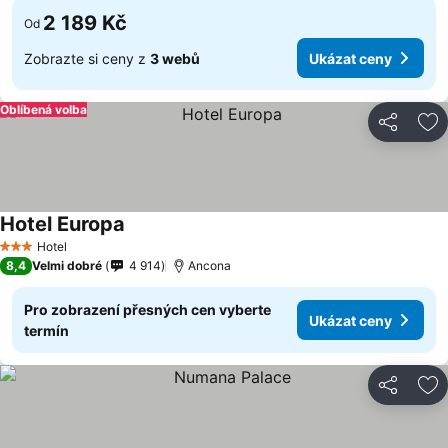
2 189 Kč
Od
Zobrazte si ceny z
3 webů
Ukázat ceny
Oblíbená volba
Sdílet
Př
Hotel Europa
Hotel
3 Počet hvězdiček
8,4
Velmi dobré
4 914
Ancona
Pro zobrazení přesných cen vyberte
Ukázat ceny
termín
Sdílet
Př