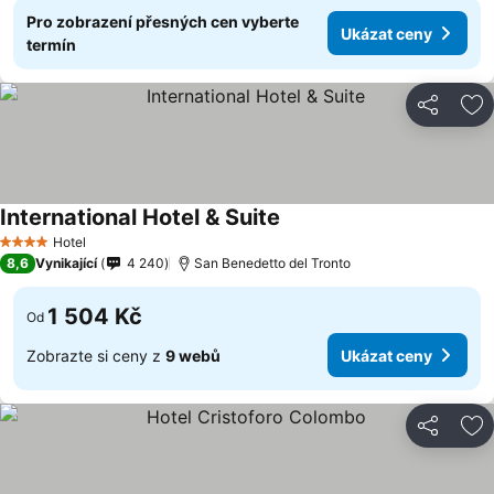
Pro zobrazení přesných cen vyberte
Ukázat ceny
termín
Sdílet
Př
International Hotel & Suite
Hotel
4 Počet hvězdiček
8,6
Vynikající
4 240
San Benedetto del Tronto
1 504 Kč
Od
Zobrazte si ceny z
9 webů
Ukázat ceny
Sdílet
Př