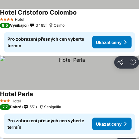
Hotel Cristoforo Colombo
Hotel
4 Počet hvězdiček
8,5
Vynikající
3 185
Osimo
Pro zobrazení přesných cen vyberte
Ukázat ceny
termín
Sdílet
Př
Hotel Perla
Hotel
3 Počet hvězdiček
7,7
Dobré
551
Senigallia
Pro zobrazení přesných cen vyberte
Ukázat ceny
termín