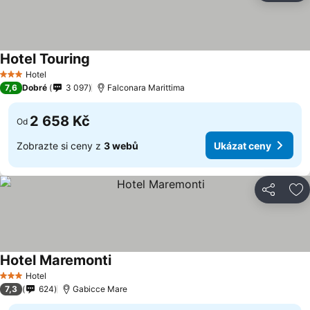
Hotel Touring
Hotel
3 Počet hvězdiček
7,6
Dobré
3 097
Falconara Marittima
2 658 Kč
Od
Zobrazte si ceny z
3 webů
Ukázat ceny
Sdílet
Př
Hotel Maremonti
Hotel
3 Počet hvězdiček
7,3
624
Gabicce Mare