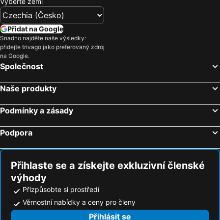
Vyberte zemi
Hotely Macerata
Hotely Sassofeltrio
Hotely Corinaldo
Hotely Monsano
Přidat na Google
Hotely Sant'Elpidio a Mare
Hotely Cartoceto
Snadno najděte naše výsledky:
přidejte trivago jako preferovaný zdroj
Hotely Offagna
Hotely Gradara
na Google.
Hotely Fabriano
Hotely Piobbico
Společnost
Hotely Morrovalle
Hotely Recanati
Naše produkty
Hotely Fossombrone
Hotely Montelparo
Hotely Sant'Angelo in Vado
Hotely Mondavio
Podmínky a zásady
Hotely Sassoferrato
Hotely Castelbellino
Podpora
Hotely Monsampolo del Tronto
Hotely Serra de' Conti
Hotely Genga
Hotely Montefano
Přihlaste se a získejte exkluzivní členské
výhody
Přizpůsobte si prostředí
Věrnostní nabídky a ceny pro členy
Přihlásit se