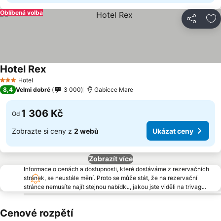
Oblíbená volba
Sdílet
Př
Hotel Rex
Hotel
3 Počet hvězdiček
8,4
Velmi dobré
3 000
Gabicce Mare
1 306 Kč
Od
Zobrazte si ceny z
2 webů
Ukázat ceny
Zobrazít více
Informace o cenách a dostupnosti, které dostáváme z rezervačních
stránek, se neustále mění. Proto se může stát, že na rezervační
stránce nemusíte najít stejnou nabídku, jakou jste viděli na trivagu.
Cenové rozpětí