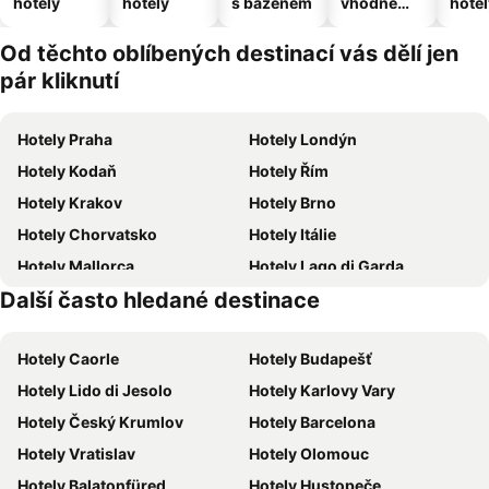
hotely
hotely
s bazénem
vhodné
hotel
pro
domácí
Od těchto oblíbených destinací vás dělí jen
zvířata
pár kliknutí
Hotely Praha
Hotely Londýn
Hotely Kodaň
Hotely Řím
Hotely Krakov
Hotely Brno
Hotely Chorvatsko
Hotely Itálie
Hotely Mallorca
Hotely Lago di Garda
Další často hledané destinace
Hotely Česká republika
Hotely Vysočina
Hotely Caorle
Hotely Budapešť
Hotely Lido di Jesolo
Hotely Karlovy Vary
Hotely Český Krumlov
Hotely Barcelona
Hotely Vratislav
Hotely Olomouc
Hotely Balatonfüred
Hotely Hustopeče