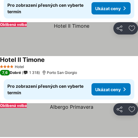
Pro zobrazení přesných cen vyberte
Ukázat ceny
termín
Oblíbená volba
Sdílet
Př
Hotel Il Timone
Hotel
4 Počet hvězdiček
7,6
Dobré
1 318
Porto San Giorgio
Pro zobrazení přesných cen vyberte
Ukázat ceny
termín
Oblíbená volba
Sdílet
Př