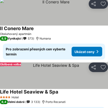
Sdílet
Př
Il Conero Mare
Obsluhovaný apartmán
8,9
Vynikající
573
Numana
Pro zobrazení přesných cen vyberte
Ukázat ceny
termín
Oblíbená volba
Sdílet
Př
Life Hotel Seaview & Spa
Hotel
4 Počet hvězdiček
8,4
Velmi dobré
3 133
Porto Recanati