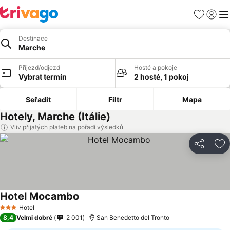
Oblíbené
Přihlási
Me
Destinace
Marche
Příjezd/odjezd
Hosté a pokoje
Vybrat termín
2 hosté, 1 pokoj
Seřadit
Filtr
Mapa
Hotely, Marche (Itálie)
Vliv přijatých plateb na pořadí výsledků
Sdílet
Př
Hotel Mocambo
Hotel
3 Počet hvězdiček
8,4
Velmi dobré
2 001
San Benedetto del Tronto