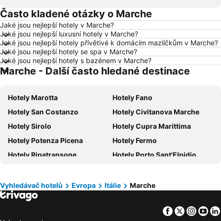
Často kladené otázky o Marche
Hotely Vídeň
Hotely Hurghada
Jaké jsou nejlepší hotely v Marche?
Hotely Bratislava
Hotely Kolobrzeg
Jaké jsou nejlepší luxusní hotely v Marche?
Hotely Třeboň
Hotely Málaga
Jaké jsou nejlepší hotely přívětivé k domácím mazlíčkům v Marche?
Jaké jsou nejlepší hotely se spa v Marche?
Hotely Amsterdam
Hotely Ostrava
Jaké jsou nejlepší hotely s bazénem v Marche?
Marche - Další často hledané destinace
Hotely Lignano Sabbiadoro
Hotely Istrie
Hotely Šumava
Hotely Wolfgangsee
Hotely Marotta
Hotely Fano
Hotely Kréta
Hotely Tunisko
Hotely San Costanzo
Hotely Civitanova Marche
Hotely Rakousko
Hotely Polsko
Hotely Sirolo
Hotely Cupra Marittima
Hotely Slovinsko
Hotely Jeseníky
Hotely Potenza Picena
Hotely Fermo
Hotely Korfu
Hotely Emilia-Romagna
Hotely Ripatransone
Hotely Porto Sant'Elpidio
Hotely Krkonoše
Hotely Španělsko
Hotely Falconara Marittima
Hotely Loreto
Hotely Jihočeský kraj
Hotely Salzburk a okolí
Hotely Urbino
Hotely Massignano
Hotely Rhodos
Hotely Albánie
Vyhledávač hotelů
Evropa
Itálie
Marche
Hotely Offida
Hotely Porto San Giorgio
Hotely Kypr
Hotely Koh Samui
Facebook
Twitter
Insta
Yo
Hotely Campofilone
Hotely Castelfidardo