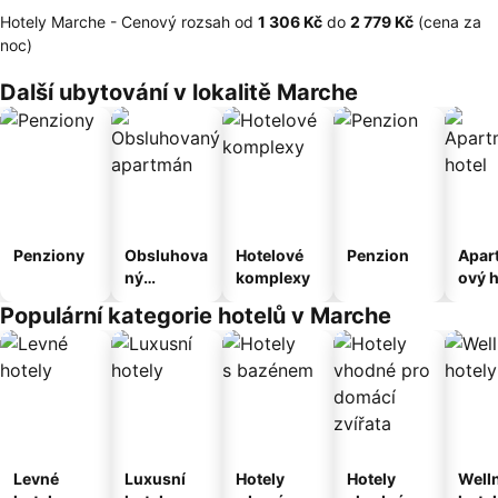
Hotely Marche -
Cenový rozsah
od
‎1 306 Kč
do
‎2 779 Kč
(cena za
noc)
Další ubytování v lokalitě Marche
Penziony
Obsluhova
Hotelové
Penzion
Apar
ný
komplexy
ový h
apartmán
Populární kategorie hotelů v Marche
Levné
Luxusní
Hotely
Hotely
Well