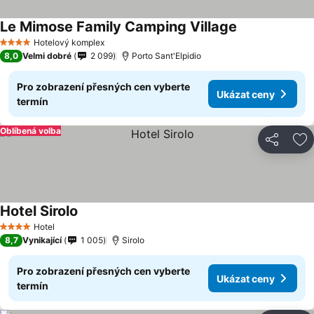
Le Mimose Family Camping Village
Hotelový komplex
4 Počet hvězdiček
8,0
Velmi dobré
2 099
Porto Sant'Elpidio
Pro zobrazení přesných cen vyberte
Ukázat ceny
termín
Oblíbená volba
Sdílet
Př
Hotel Sirolo
Hotel
4 Počet hvězdiček
8,7
Vynikající
1 005
Sirolo
Pro zobrazení přesných cen vyberte
Ukázat ceny
termín