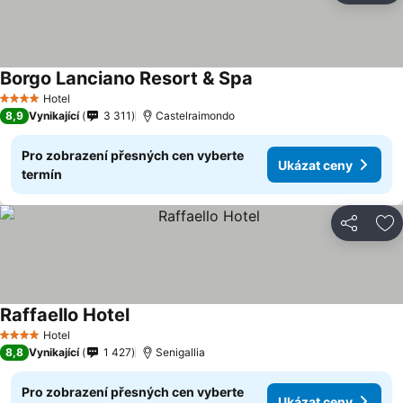
Borgo Lanciano Resort & Spa
Hotel
4 Počet hvězdiček
8,9
Vynikající
3 311
Castelraimondo
Pro zobrazení přesných cen vyberte
Ukázat ceny
termín
Sdílet
Př
Raffaello Hotel
Hotel
4 Počet hvězdiček
8,8
Vynikající
1 427
Senigallia
Pro zobrazení přesných cen vyberte
Ukázat ceny