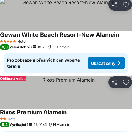
Sdílet
Př
Gewan White Beach Resort-New Alamein
Hotel
5 Počet hvězdiček
8,0
Velmi dobré
832
El Alamein
Pro zobrazení přesných cen vyberte
Ukázat ceny
termín
Oblíbená volba
Sdílet
Př
Rixos Premium Alamein
Hotel
2 Počet hvězdiček
9,4
Vynikající
15 014
El Alamein