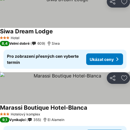
Sdílet
Př
Siwa Dream Lodge
Hotel
3 Počet hvězdiček
8,4
Velmi dobré
609
Siwa
Pro zobrazení přesných cen vyberte
Ukázat ceny
termín
Sdílet
Př
Marassi Boutique Hotel-Blanca
Hotelový komplex
3 Počet hvězdiček
9,1
Vynikající
355
El Alamein