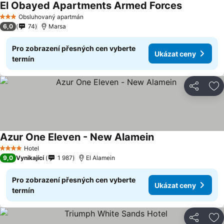
El Obayed Apartments Armed Forces
Obsluhovaný apartmán
3 Počet hvězdiček
6,0
74
Marsa
Pro zobrazení přesných cen vyberte
Ukázat ceny
termín
Sdílet
Př
Azur One Eleven - New Alamein
Hotel
4 Počet hvězdiček
9,0
Vynikající
1 987
El Alamein
Pro zobrazení přesných cen vyberte
Ukázat ceny
termín
Sdílet
Př