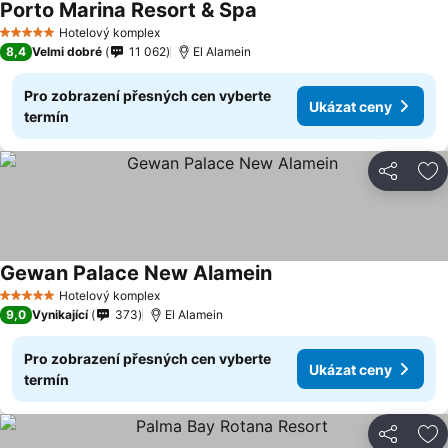
Porto Marina Resort & Spa
Hotelový komplex
5 Počet hvězdiček
8,4
Velmi dobré
11 062
El Alamein
Pro zobrazení přesných cen vyberte
Ukázat ceny
termín
Sdílet
Př
Gewan Palace New Alamein
Hotelový komplex
5 Počet hvězdiček
9,0
Vynikající
373
El Alamein
Pro zobrazení přesných cen vyberte
Ukázat ceny
termín
Sdílet
Př