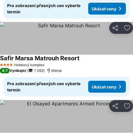
Pro zobrazení přesných cen vyberte
Ukázat ceny
termín
Sdílet
Př
Safir Marsa Matrouh Resort
Hotelový komplex
4 Počet hvězdiček
8,7
Vynikající
1 062
Marsa
Pro zobrazení přesných cen vyberte
Ukázat ceny
termín
Sdílet
Př