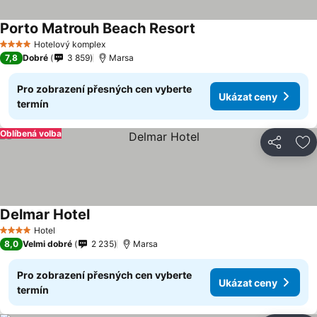
Porto Matrouh Beach Resort
Hotelový komplex
4 Počet hvězdiček
7,8
Dobré
3 859
Marsa
Pro zobrazení přesných cen vyberte
Ukázat ceny
termín
Oblíbená volba
Sdílet
Př
Delmar Hotel
Hotel
4 Počet hvězdiček
8,0
Velmi dobré
2 235
Marsa
Pro zobrazení přesných cen vyberte
Ukázat ceny
termín