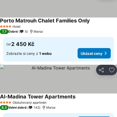
Porto Matrouh Chalet Families Only
Hotel
4 Počet hvězdiček
7,7
Dobré
5
Marsa
2 450 Kč
Od
Zobrazte si ceny z
1 webu
Ukázat ceny
Sdílet
Př
Al-Madina Tower Apartments
Obsluhovaný apartmán
4 Počet hvězdiček
8,3
Velmi dobré
142
Marsa