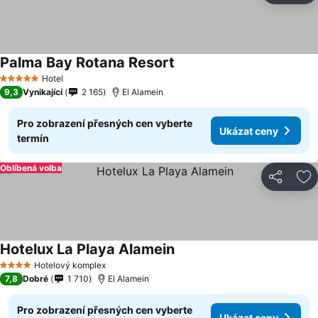
Palma Bay Rotana Resort
Hotel
5 Počet hvězdiček
9,3
Vynikající
2 165
El Alamein
Pro zobrazení přesných cen vyberte
Ukázat ceny
termín
Oblíbená volba
Sdílet
Př
Hotelux La Playa Alamein
Hotelový komplex
4 Počet hvězdiček
7,8
Dobré
1 710
El Alamein
Pro zobrazení přesných cen vyberte
Ukázat ceny