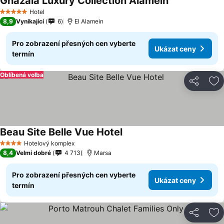
Ghazala Luxury Collection Alamein
Hotel
5 Počet hvězdiček
8,9
Vynikající
6
El Alamein
Pro zobrazení přesných cen vyberte
Ukázat ceny
termín
Oblíbená volba
Sdílet
Př
Beau Site Belle Vue Hotel
Hotelový komplex
4 Počet hvězdiček
8,4
Velmi dobré
4 713
Marsa
Pro zobrazení přesných cen vyberte
Ukázat ceny
termín
Sdílet
Př