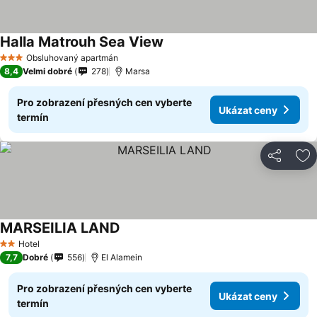
Halla Matrouh Sea View
Obsluhovaný apartmán
3 Počet hvězdiček
8,4
Velmi dobré
278
Marsa
Pro zobrazení přesných cen vyberte
Ukázat ceny
termín
Sdílet
Př
MARSEILIA LAND
Hotel
2 Počet hvězdiček
7,7
Dobré
556
El Alamein
Pro zobrazení přesných cen vyberte
Ukázat ceny
termín