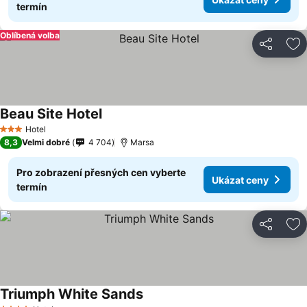
termín
Oblíbená volba
Sdílet
Př
Beau Site Hotel
Hotel
3 Počet hvězdiček
8,3
Velmi dobré
4 704
Marsa
Pro zobrazení přesných cen vyberte
Ukázat ceny
termín
Sdílet
Př
Triumph White Sands