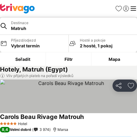
Oblíbené
Přihlási
Me
Destinace
Matruh
Příjezd/odjezd
Hosté a pokoje
Vybrat termín
2 hosté, 1 pokoj
Seřadit
Filtr
Mapa
Hotely, Matruh (Egypt)
Vliv přijatých plateb na pořadí výsledků
Sdílet
Př
Carols Beau Rivage Matrouh
Hotel
5 Počet hvězdiček
8,4
Velmi dobré
3 974
Marsa