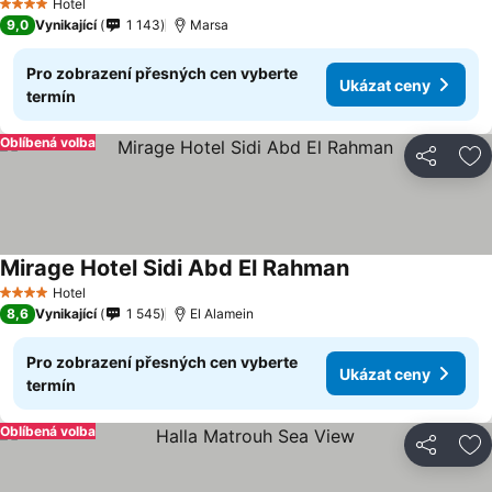
Hotel
4 Počet hvězdiček
9,0
Vynikající
1 143
Marsa
Pro zobrazení přesných cen vyberte
Ukázat ceny
termín
Oblíbená volba
Sdílet
Př
Mirage Hotel Sidi Abd El Rahman
Hotel
4 Počet hvězdiček
8,6
Vynikající
1 545
El Alamein
Pro zobrazení přesných cen vyberte
Ukázat ceny
termín
Oblíbená volba
Sdílet
Př