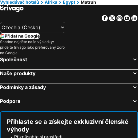
Hotely Šumava
Hotely Wolfgangsee
Vyhledávač hotelů
Afrika
Egypt
Matruh
Hotely Kréta
Hotely Tunisko
Facebook
Twitter
Insta
Yo
Hotely Rakousko
Hotely Polsko
Hotely Slovinsko
Hotely Jeseníky
Přidat na Google
Hotely Korfu
Hotely Emilia-Romagna
Snadno najděte naše výsledky:
Hotely Krkonoše
Hotely Španělsko
přidejte trivago jako preferovaný zdroj
na Google.
Hotely Jihočeský kraj
Hotely Salzburk a okolí
Společnost
Hotely Rhodos
Hotely Albánie
Hotely Kypr
Hotely Koh Samui
Naše produkty
Podmínky a zásady
Podpora
Přihlaste se a získejte exkluzivní členské
výhody
Přizpůsobte si prostředí