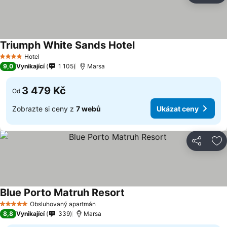
Triumph White Sands Hotel
Hotel
4 Počet hvězdiček
9,0
Vynikající
1 105
Marsa
3 479 Kč
Od
Zobrazte si ceny z
7 webů
Ukázat ceny
Sdílet
Př
Blue Porto Matruh Resort
Obsluhovaný apartmán
5 Počet hvězdiček
8,8
Vynikající
339
Marsa