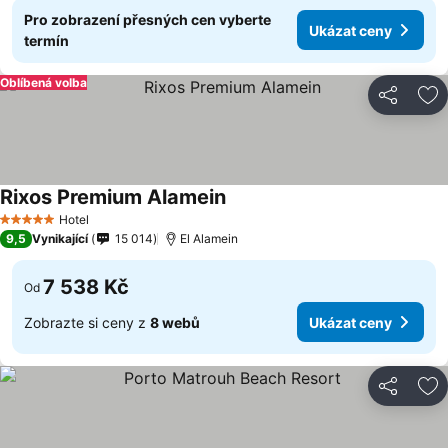
Pro zobrazení přesných cen vyberte
Ukázat ceny
termín
Oblíbená volba
Sdílet
Př
Rixos Premium Alamein
Hotel
5 Počet hvězdiček
9,5
Vynikající
15 014
El Alamein
7 538 Kč
Od
Zobrazte si ceny z
8 webů
Ukázat ceny
Sdílet
Př