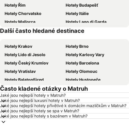
Hotely Řím
Hotely Budapešť
Hotely Chorvatsko
Hotely Itálie
Hotely Mallorca
Hotely Lago di Garda
Další často hledané destinace
Hotely Česká republika
Hotely Vysočina
Hotely Krakov
Hotely Brno
Hotely Lido di Jesolo
Hotely Karlovy Vary
Hotely Český Krumlov
Hotely Barcelona
Hotely Vratislav
Hotely Olomouc
Hotely Balatonfüred
Hotely Hustopeče
Často kladené otázky o Matruh
Hotely Vídeň
Hotely Hurghada
Jaké jsou nejlepší hotely v Matruh?
Hotely Bratislava
Hotely Kolobrzeg
Jaké jsou nejlepší luxusní hotely v Matruh?
Hotely Třeboň
Hotely Málaga
Jaké jsou nejlepší hotely přívětivé k domácím mazlíčkům v Matruh?
Jaké jsou nejlepší hotely se spa v Matruh?
Hotely Amsterdam
Hotely Ostrava
Jaké jsou nejlepší hotely s bazénem v Matruh?
Hotely Lignano Sabbiadoro
Hotely Istrie