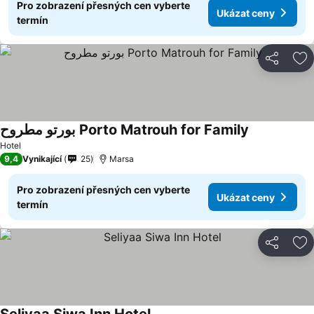
Pro zobrazení přesných cen vyberte
Ukázat ceny
termín
Sdílet
Př
بورتو مطروح Porto Matrouh for Family
Hotel
9,4
Vynikající
25
Marsa
Pro zobrazení přesných cen vyberte
Ukázat ceny
termín
Sdílet
Př