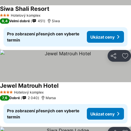
Siwa Shali Resort
Hotelový komplex
3 Počet hvězdiček
8,4
Velmi dobré
451
Siwa
Pro zobrazení přesných cen vyberte
Ukázat ceny
termín
Sdílet
Př
Jewel Matrouh Hotel
Hotelový komplex
4 Počet hvězdiček
7,6
Dobré
2 040
Marsa
Pro zobrazení přesných cen vyberte
Ukázat ceny
termín