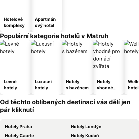
Hotelové
Apartmán
komplexy
ový hotel
Populární kategorie hotelů v Matruh
Levné
Luxusní
Hotely
Hotely
Well
hotely
hotely
s bazénem
vhodné
hotel
pro
domácí
Od těchto oblíbených destinací vás dělí jen
zvířata
pár kliknutí
Hotely Praha
Hotely Londýn
Hotely Caorle
Hotely Kodaň