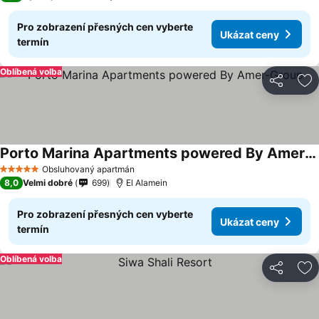
Pro zobrazení přesných cen vyberte
Ukázat ceny
termín
Oblíbená volba
Sdílet
Př
Porto Marina Apartments powered By Amer-Group
Obsluhovaný apartmán
5 Počet hvězdiček
8,0
Velmi dobré
699
El Alamein
Pro zobrazení přesných cen vyberte
Ukázat ceny
termín
Oblíbená volba
Sdílet
Př