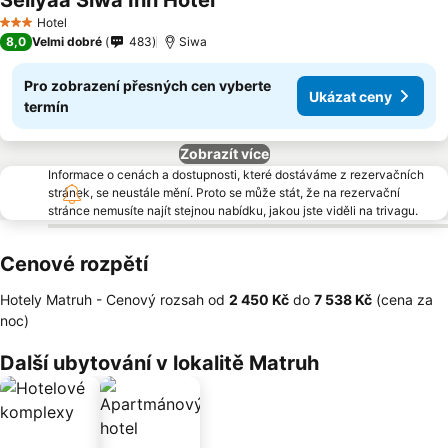
Seliyaa Siwa Inn Hotel
Hotel
3 Počet hvězdiček
8,0
Velmi dobré
483
Siwa
Pro zobrazení přesných cen vyberte
Ukázat ceny
termín
Zobrazít více
Informace o cenách a dostupnosti, které dostáváme z rezervačních
stránek, se neustále mění. Proto se může stát, že na rezervační
stránce nemusíte najít stejnou nabídku, jakou jste viděli na trivagu.
Cenové rozpětí
Hotely Matruh -
Cenový rozsah
od
‎2 450 Kč
do
‎7 538 Kč
(cena za
noc)
Další ubytování v lokalitě Matruh