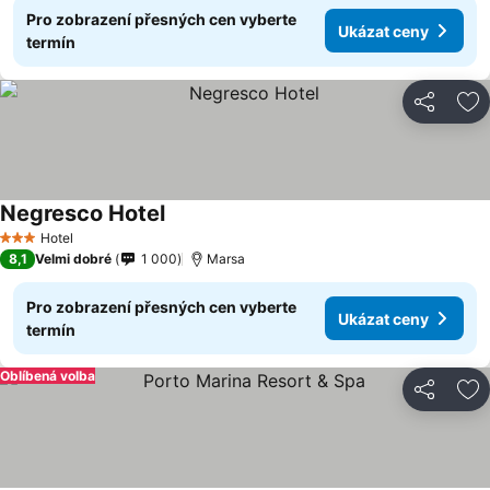
Pro zobrazení přesných cen vyberte
Ukázat ceny
termín
Sdílet
Př
Negresco Hotel
Hotel
3 Počet hvězdiček
8,1
Velmi dobré
1 000
Marsa
Pro zobrazení přesných cen vyberte
Ukázat ceny
termín
Oblíbená volba
Sdílet
Př