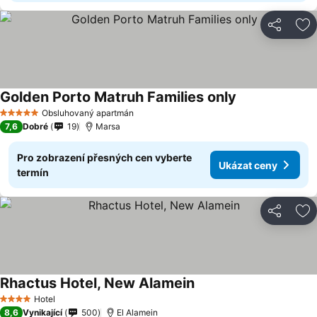
Sdílet
Př
Golden Porto Matruh Families only
Obsluhovaný apartmán
5 Počet hvězdiček
7,6
Dobré
19
Marsa
Pro zobrazení přesných cen vyberte
Ukázat ceny
termín
Sdílet
Př
Rhactus Hotel, New Alamein
Hotel
4 Počet hvězdiček
8,6
Vynikající
500
El Alamein