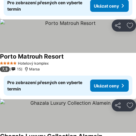
Pro zobrazení přesných cen vyberte
Ukázat ceny
termín
Sdílet
Př
Porto Matrouh Resort
Hotelový komplex
5 Počet hvězdiček
7,3
15
Marsa
Pro zobrazení přesných cen vyberte
Ukázat ceny
termín
Sdílet
Př