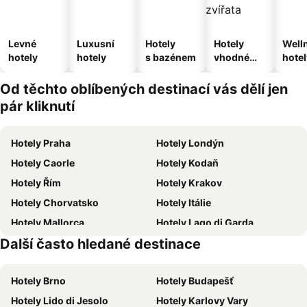
Levné
Luxusní
Hotely
Hotely
Well
hotely
hotely
s bazénem
vhodné
hotel
pro
domácí
Od těchto oblíbených destinací vás dělí jen
zvířata
pár kliknutí
Hotely Praha
Hotely Londýn
Hotely Caorle
Hotely Kodaň
Hotely Řím
Hotely Krakov
Hotely Chorvatsko
Hotely Itálie
Hotely Mallorca
Hotely Lago di Garda
Další často hledané destinace
Hotely Vysočina
Hotely Istrie
Hotely Brno
Hotely Budapešť
Hotely Lido di Jesolo
Hotely Karlovy Vary