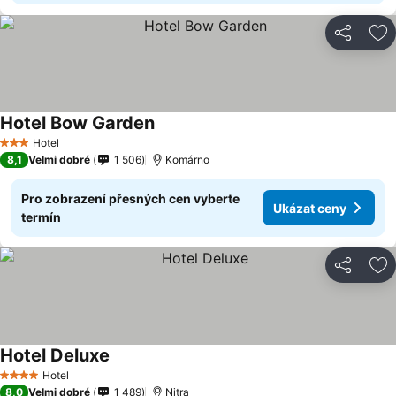
Sdílet
Př
Hotel Bow Garden
Hotel
3 Počet hvězdiček
8,1
Velmi dobré
1 506
Komárno
Pro zobrazení přesných cen vyberte
Ukázat ceny
termín
Sdílet
Př
Hotel Deluxe
Hotel
4 Počet hvězdiček
8,0
Velmi dobré
1 489
Nitra