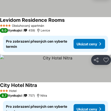
Levidom Residence Rooms
Obsluhovaný apartmán
4 Počet hvězdiček
9,0
Vynikající
459
Levice
Pro zobrazení přesných cen vyberte
Ukázat ceny
termín
Sdílet
Př
City Hotel Nitra
Hotel
3 Počet hvězdiček
8,7
Vynikající
757
Nitra
Pro zobrazení přesných cen vyberte
Ukázat ceny