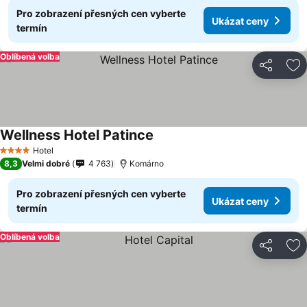
Pro zobrazení přesných cen vyberte
Ukázat ceny
termín
Oblíbená volba
Sdílet
Př
Wellness Hotel Patince
Hotel
4 Počet hvězdiček
8,3
Velmi dobré
4 763
Komárno
Pro zobrazení přesných cen vyberte
Ukázat ceny
termín
Oblíbená volba
Sdílet
Př