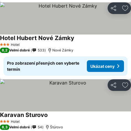
Sdílet
Př
Hotel Hubert Nové Zámky
Hotel
3 Počet hvězdiček
8,2
Velmi dobré
533
Nové Zámky
Pro zobrazení přesných cen vyberte
Ukázat ceny
termín
Sdílet
Př
Karavan Sturovo
Hotel
3 Počet hvězdiček
8,3
Velmi dobré
54
Štúrovo