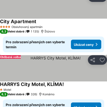
City Apartment
Obsluhovaný apartmán
4 Počet hvězdiček
8,3
Velmi dobré
1 135
Štúrovo
Pro zobrazení přesných cen vyberte
Ukázat ceny
termín
Oblíbená volba
Sdílet
Př
HARRYS City Motel, KLÍMA!
Motel
1 Počet hvězdiček
8,3
Velmi dobré
326
Komárno
Pro zobrazení přesných cen vyberte