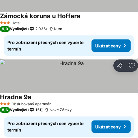
Zámocká koruna u Hoffera
Hotel
3 Počet hvězdiček
9,0
Vynikající
2 036
Nitra
Pro zobrazení přesných cen vyberte
Ukázat ceny
termín
Sdílet
Př
Hradna 9a
Obsluhovaný apartmán
3 Počet hvězdiček
8,6
Vynikající
151
Nové Zámky
Pro zobrazení přesných cen vyberte
Ukázat ceny
termín