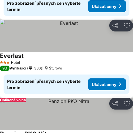
Pro zobrazení přesných cen vyberte
Ukázat ceny
termín
Sdílet
Př
Everlast
Hotel
3 Počet hvězdiček
9,1
Vynikající
380
Štúrovo
Pro zobrazení přesných cen vyberte
Ukázat ceny
termín
Oblíbená volba
Sdílet
Př