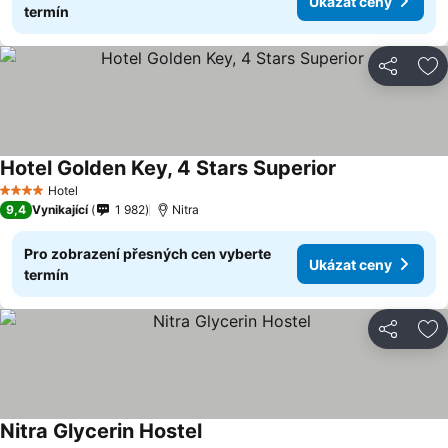
Ukázat ceny
termín
Sdílet
Př
Hotel Golden Key, 4 Stars Superior
Hotel
4 Počet hvězdiček
9,4
Vynikající
1 982
Nitra
Pro zobrazení přesných cen vyberte
Ukázat ceny
termín
Sdílet
Př
Nitra Glycerin Hostel