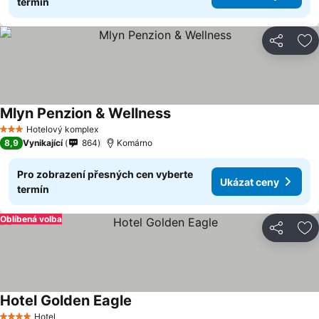
termín
Sdílet
Př
Mlyn Penzion & Wellness
Hotelový komplex
3 Počet hvězdiček
8,9
Vynikající
864
Komárno
Pro zobrazení přesných cen vyberte
Ukázat ceny
termín
Oblíbená volba
Sdílet
Př
Hotel Golden Eagle
Hotel