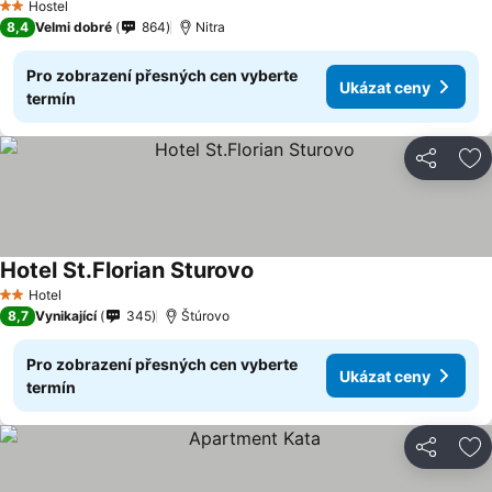
Hostel
2 Počet hvězdiček
8,4
Velmi dobré
864
Nitra
Pro zobrazení přesných cen vyberte
Ukázat ceny
termín
Sdílet
Př
Hotel St.Florian Sturovo
Hotel
2 Počet hvězdiček
8,7
Vynikající
345
Štúrovo
Pro zobrazení přesných cen vyberte
Ukázat ceny
termín
Sdílet
Př