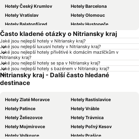
Hotely Český Krumlov
Hotely Barcelona
Hotely Vratislav
Hotely Olomouc
Hotely Balatonfüred
Hotely Hustopeče
Často kladené otázky o Nitriansky kraj
Hotely Vídeň
Hotely Hurghada
Jaké jsou nejlepší hotely v Nitriansky kraj?
Hotely Bratislava
Hotely Kolobrzeg
Jaké jsou nejlepší luxusní hotely v Nitriansky kraj?
Hotely Třeboň
Hotely Málaga
Jaké jsou nejlepší hotely přívětivé k domácím mazlíčkům v
Nitriansky kraj?
Hotely Amsterdam
Hotely Ostrava
Jaké jsou nejlepší hotely se spa v Nitriansky kraj?
Jaké jsou nejlepší hotely s bazénem v Nitriansky kraj?
Hotely Lignano Sabbiadoro
Hotely Česká republika
Nitriansky kraj - Další často hledané
Hotely Šumava
Hotely Wolfgangsee
destinace
Hotely Kréta
Hotely Tunisko
Hotely Rakousko
Hotely Polsko
Hotely Zlaté Moravce
Hotely Rastislavice
Hotely Slovinsko
Hotely Jeseníky
Hotely Patince
Hotely Vráble
Hotely Korfu
Hotely Emilia-Romagna
Hotely Želiezovce
Hotely Trávnica
Hotely Krkonoše
Hotely Španělsko
Hotely Mojmírovce
Hotely Poľný Kesov
Hotely Jihočeský kraj
Hotely Salzburk a okolí
Hotely Volkovce
Hotely Prašice