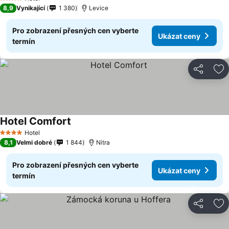
4 Počet hvězdiček
8,9
Vynikající
1 380
Levice
Pro zobrazení přesných cen vyberte
Ukázat ceny
termín
Sdílet
Př
Hotel Comfort
Hotel
4 Počet hvězdiček
8,1
Velmi dobré
1 844
Nitra
Pro zobrazení přesných cen vyberte
Ukázat ceny
termín
Sdílet
Př