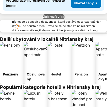
Pro zobrazení přesných cen vyberte
Ukázat ceny
termín
Zobrazít více
Informace o cenách a dostupnosti, které dostáváme z rezervačních
stránek, se neustále mění. Proto se může stát, že na rezervační
stránce nemusíte najít stejnou nabídku, jakou jste viděli na trivagu.
Další ubytování v lokalitě Nitriansky kraj
Penziony
Obsluhova
Hostel
Penzion
Apar
ný
ový h
apartmán
Populární kategorie hotelů v Nitriansky kraj