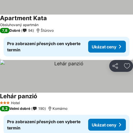
Apartment Kata
Obsluhovaný apartmán
7,8
Dobré
94
Štúrovo
Pro zobrazení přesných cen vyberte
Ukázat ceny
termín
Sdílet
Př
Lehár panzió
Hotel
3 Počet hvězdiček
8,2
Velmi dobré
190
Komárno
Pro zobrazení přesných cen vyberte
Ukázat ceny
termín