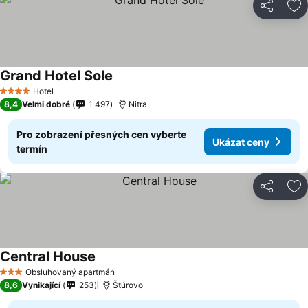
Sdílet
Př
Grand Hotel Sole
Hotel
4 Počet hvězdiček
8,4
Velmi dobré
1 497
Nitra
Pro zobrazení přesných cen vyberte
Ukázat ceny
termín
Sdílet
Př
Central House
Obsluhovaný apartmán
3 Počet hvězdiček
8,6
Vynikající
253
Štúrovo