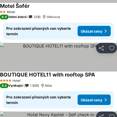
Motel Šofér
Motel
2 Počet hvězdiček
8,0
Velmi dobré
238
Volkovce
Pro zobrazení přesných cen vyberte
Ukázat ceny
termín
Sdílet
Př
BOUTIQUE HOTEL11 with rooftop SPA
Hotel
4 Počet hvězdiček
9,0
Vynikající
1 828
Nitra
Pro zobrazení přesných cen vyberte
Ukázat ceny
termín