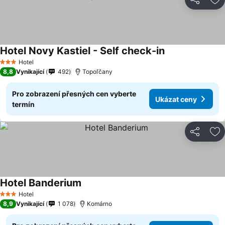
Sdílet
Př
Hotel Novy Kastiel - Self check-in
Hotel
3 Počet hvězdiček
8,8
Vynikající
492
Topoľčany
Pro zobrazení přesných cen vyberte
Ukázat ceny
termín
Sdílet
Př
Hotel Banderium
Hotel
3 Počet hvězdiček
8,9
Vynikající
1 078
Komárno