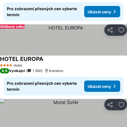
Pro zobrazení přesných cen vyberte
Ukázat ceny
termín
Oblíbená volba
Sdílet
Př
HOTEL EUROPA
Hotel
4 Počet hvězdiček
8,9
Vynikající
1 560
Komárno
Pro zobrazení přesných cen vyberte
Ukázat ceny
termín
Sdílet
Př