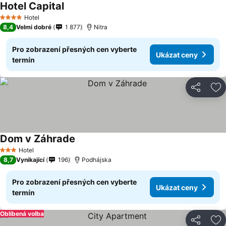
Hotel Capital
Hotel
4 Počet hvězdiček
8,4
Velmi dobré
1 877
Nitra
Pro zobrazení přesných cen vyberte
Ukázat ceny
termín
Sdílet
Př
Dom v Záhrade
Hotel
3 Počet hvězdiček
8,7
Vynikající
196
Podhájska
Pro zobrazení přesných cen vyberte
Ukázat ceny
termín
Oblíbená volba
Sdílet
Př