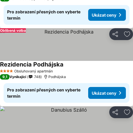
Pro zobrazení přesných cen vyberte
Ukázat ceny
termín
Oblíbená volba
Sdílet
Př
Rezidencia Podhájska
Obsluhovaný apartmán
4 Počet hvězdiček
9,1
Vynikající
748
Podhájska
Pro zobrazení přesných cen vyberte
Ukázat ceny
termín
Sdílet
Př