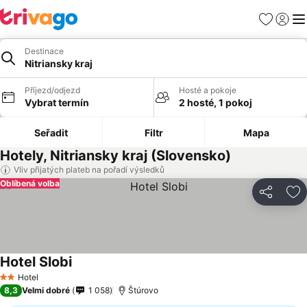
Oblíbené
Přihlási
Me
Destinace
Nitriansky kraj
Příjezd/odjezd
Hosté a pokoje
Vybrat termín
2 hosté, 1 pokoj
Seřadit
Filtr
Mapa
Hotely, Nitriansky kraj (Slovensko)
Vliv přijatých plateb na pořadí výsledků
Oblíbená volba
Sdílet
Př
Hotel Slobi
Hotel
2 Počet hvězdiček
8,3
Velmi dobré
1 058
Štúrovo