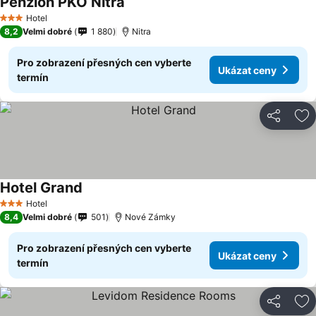
Penzion PKO Nitra
Hotel
3 Počet hvězdiček
8,2
Velmi dobré
1 880
Nitra
Pro zobrazení přesných cen vyberte
Ukázat ceny
termín
Sdílet
Př
Hotel Grand
Hotel
3 Počet hvězdiček
8,4
Velmi dobré
501
Nové Zámky
Pro zobrazení přesných cen vyberte
Ukázat ceny
termín
Sdílet
Př