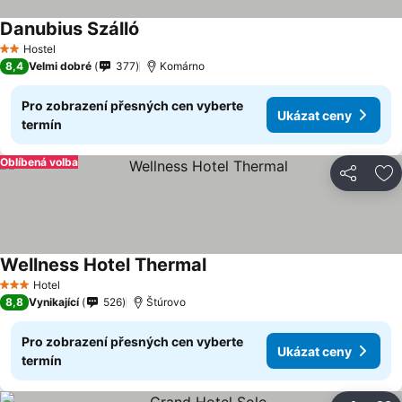
Danubius Szálló
Hostel
2 Počet hvězdiček
8,4
Velmi dobré
377
Komárno
Pro zobrazení přesných cen vyberte
Ukázat ceny
termín
Oblíbená volba
Sdílet
Př
Wellness Hotel Thermal
Hotel
3 Počet hvězdiček
8,8
Vynikající
526
Štúrovo
Pro zobrazení přesných cen vyberte
Ukázat ceny
termín