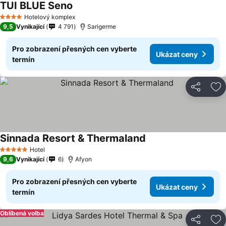
TUI BLUE Seno
Hotelový komplex
4 Počet hvězdiček
9,5
Vynikající
4 791
Sarigerme
Pro zobrazení přesných cen vyberte
Ukázat ceny
termín
Sdílet
Př
Sinnada Resort & Thermaland
Hotel
5 Počet hvězdiček
9,6
Vynikající
6
Afyon
Pro zobrazení přesných cen vyberte
Ukázat ceny
termín
Oblíbená volba
Sdílet
Př