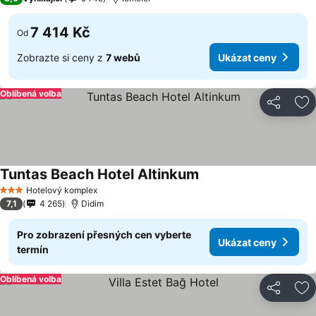
7 414 Kč
Od
Zobrazte si ceny z
7 webů
Ukázat ceny
Oblíbená volba
Sdílet
Př
Tuntas Beach Hotel Altinkum
Hotelový komplex
3 Počet hvězdiček
7,1
4 265
Didim
Pro zobrazení přesných cen vyberte
Ukázat ceny
termín
Oblíbená volba
Sdílet
Př