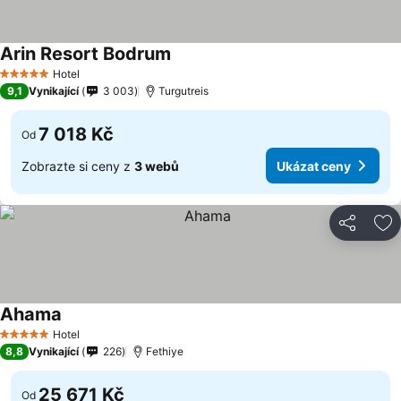
Arin Resort Bodrum
Hotel
5 Počet hvězdiček
9,1
Vynikající
3 003
Turgutreis
7 018 Kč
Od
Zobrazte si ceny z
3 webů
Ukázat ceny
Sdílet
Př
Ahama
Hotel
5 Počet hvězdiček
8,8
Vynikající
226
Fethiye
25 671 Kč
Od