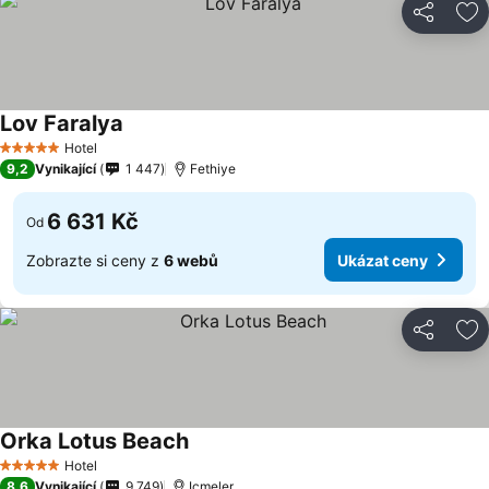
Sdílet
Př
Lov Faralya
Hotel
5 Počet hvězdiček
9,2
Vynikající
1 447
Fethiye
6 631 Kč
Od
Zobrazte si ceny z
6 webů
Ukázat ceny
Sdílet
Př
Orka Lotus Beach
Hotel
5 Počet hvězdiček
8,6
Vynikající
9 749
Icmeler