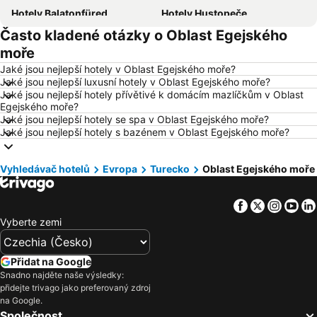
Hotely Balatonfüred
Hotely Hustopeče
Často kladené otázky o Oblast Egejského
Hotely Vídeň
Hotely Hurghada
moře
Hotely Bratislava
Hotely Kolobrzeg
Jaké jsou nejlepší hotely v Oblast Egejského moře?
Hotely Třeboň
Hotely Málaga
Jaké jsou nejlepší luxusní hotely v Oblast Egejského moře?
Jaké jsou nejlepší hotely přívětivé k domácím mazlíčkům v Oblast
Hotely Amsterdam
Hotely Ostrava
Egejského moře?
Hotely Lignano Sabbiadoro
Hotely Vysočina
Jaké jsou nejlepší hotely se spa v Oblast Egejského moře?
Jaké jsou nejlepší hotely s bazénem v Oblast Egejského moře?
Hotely Istrie
Hotely Wolfgangsee
Hotely Kréta
Hotely Tunisko
Vyhledávač hotelů
Evropa
Turecko
Oblast Egejského moře
Hotely Rakousko
Hotely Polsko
Hotely Slovinsko
Hotely Jeseníky
Facebook
Twitter
Insta
Yo
Hotely Korfu
Hotely Emilia-Romagna
Vyberte zemi
Hotely Krkonoše
Hotely Španělsko
Hotely Jihočeský kraj
Hotely Salzburk a okolí
Přidat na Google
Snadno najděte naše výsledky:
Hotely Rhodos
Hotely Albánie
přidejte trivago jako preferovaný zdroj
Hotely Kypr
Hotely Koh Samui
na Google.
Společnost