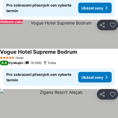
Pro zobrazení přesných cen vyberte
Ukázat ceny
termín
Oblíbená volba
Sdílet
Př
Vogue Hotel Supreme Bodrum
Hotel
5 Počet hvězdiček
8,8
Vynikající
16 069
Torba
Pro zobrazení přesných cen vyberte
Ukázat ceny
termín
Sdílet
Př