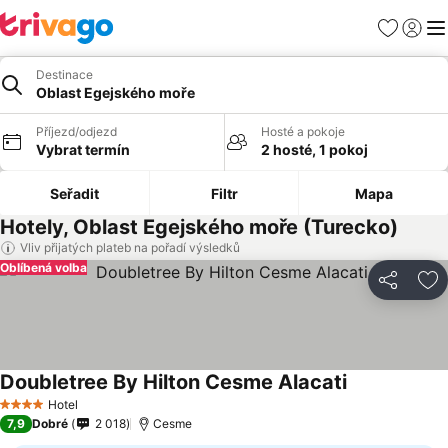
Oblíbené
Přihlási
Me
Destinace
Oblast Egejského moře
Příjezd/odjezd
Hosté a pokoje
Vybrat termín
2 hosté, 1 pokoj
Seřadit
Filtr
Mapa
Hotely, Oblast Egejského moře (Turecko)
Vliv přijatých plateb na pořadí výsledků
Oblíbená volba
Sdílet
Př
Doubletree By Hilton Cesme Alacati
Hotel
4 Počet hvězdiček
7,9
Dobré
2 018
Cesme