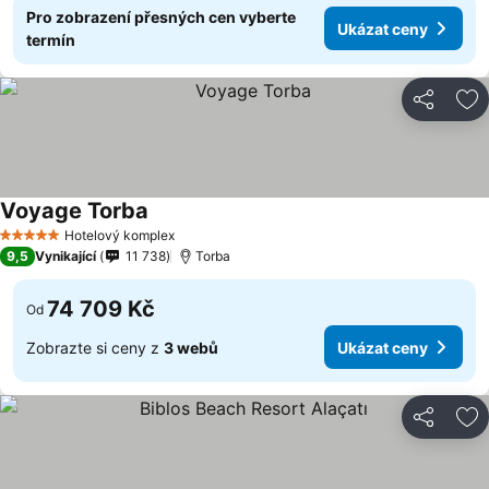
Pro zobrazení přesných cen vyberte
Ukázat ceny
termín
Sdílet
Př
Voyage Torba
Hotelový komplex
5 Počet hvězdiček
9,5
Vynikající
11 738
Torba
74 709 Kč
Od
Zobrazte si ceny z
3 webů
Ukázat ceny
Sdílet
Př