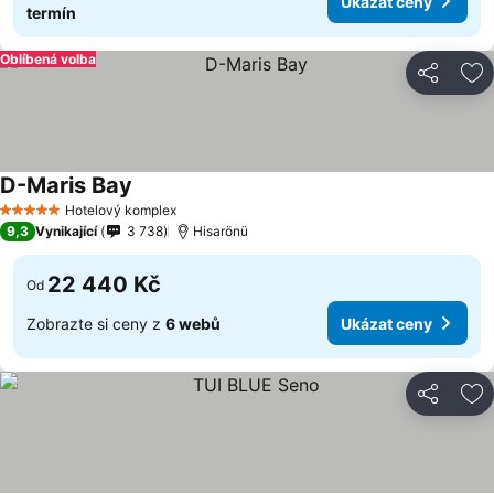
Ukázat ceny
termín
Oblíbená volba
Sdílet
Př
D-Maris Bay
Hotelový komplex
5 Počet hvězdiček
9,3
Vynikající
3 738
Hisarönü
22 440 Kč
Od
Zobrazte si ceny z
6 webů
Ukázat ceny
Sdílet
Př