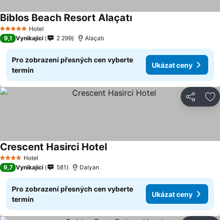
Biblos Beach Resort Alaçatı
Hotel
5 Počet hvězdiček
9,1
Vynikající
2 299
Alaçatı
Pro zobrazení přesných cen vyberte
Ukázat ceny
termín
Sdílet
Př
Crescent Hasirci Hotel
Hotel
4 Počet hvězdiček
9,7
Vynikající
581
Dalyan
Pro zobrazení přesných cen vyberte
Ukázat ceny
termín