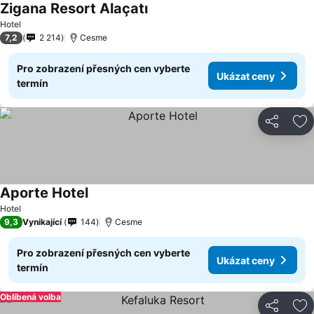
Zigana Resort Alaçatı
Hotel
7,2
2 214
Cesme
Pro zobrazení přesných cen vyberte
Ukázat ceny
termín
Sdílet
Př
Aporte Hotel
Hotel
9,3
Vynikající
144
Cesme
Pro zobrazení přesných cen vyberte
Ukázat ceny
termín
Oblíbená volba
Sdílet
Př