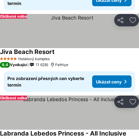
Ukázat ceny
termín
Oblíbená volba
Sdílet
Př
Jiva Beach Resort
Hotelový komplex
5 Počet hvězdiček
9,4
Vynikající
11 628
Fethiye
Pro zobrazení přesných cen vyberte
Ukázat ceny
termín
Oblíbená volba
Sdílet
Př
Labranda Lebedos Princess - All Inclusive