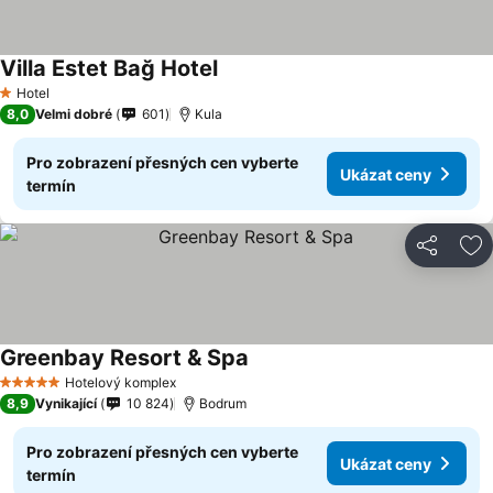
Villa Estet Bağ Hotel
Hotel
1 Počet hvězdiček
8,0
Velmi dobré
601
Kula
Pro zobrazení přesných cen vyberte
Ukázat ceny
termín
Sdílet
Př
Greenbay Resort & Spa
Hotelový komplex
5 Počet hvězdiček
8,9
Vynikající
10 824
Bodrum
Pro zobrazení přesných cen vyberte
Ukázat ceny
termín