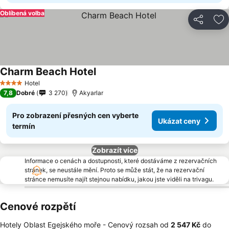
Oblíbená volba
Sdílet
Př
Charm Beach Hotel
Hotel
4 Počet hvězdiček
7,8
Dobré
3 270
Akyarlar
Pro zobrazení přesných cen vyberte
Ukázat ceny
termín
Zobrazít více
Informace o cenách a dostupnosti, které dostáváme z rezervačních
stránek, se neustále mění. Proto se může stát, že na rezervační
stránce nemusíte najít stejnou nabídku, jakou jste viděli na trivagu.
Cenové rozpětí
Hotely Oblast Egejského moře -
Cenový rozsah
od
‎2 547 Kč
do