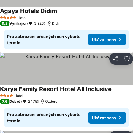
Agaya Hotels Didim
Hotel
5 Počet hvězdiček
9,2
Vynikající
3 923
Didim
Pro zobrazení přesných cen vyberte
Ukázat ceny
termín
Sdílet
Př
Karya Family Resort Hotel All Inclusive
Hotel
4 Počet hvězdiček
7,6
Dobré
2 175
Özdere
Pro zobrazení přesných cen vyberte
Ukázat ceny
termín