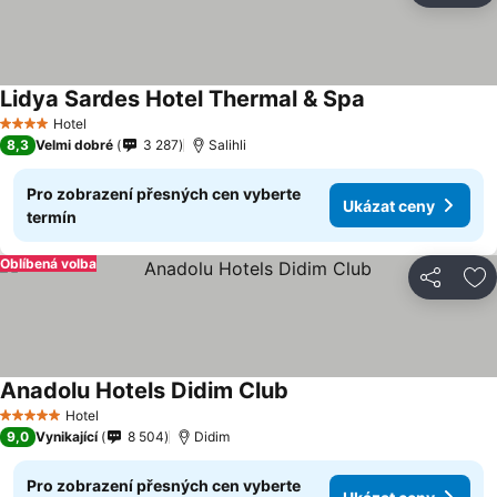
Lidya Sardes Hotel Thermal & Spa
Hotel
4 Počet hvězdiček
8,3
Velmi dobré
3 287
Salihli
Pro zobrazení přesných cen vyberte
Ukázat ceny
termín
Oblíbená volba
Sdílet
Př
Anadolu Hotels Didim Club
Hotel
5 Počet hvězdiček
9,0
Vynikající
8 504
Didim
Pro zobrazení přesných cen vyberte