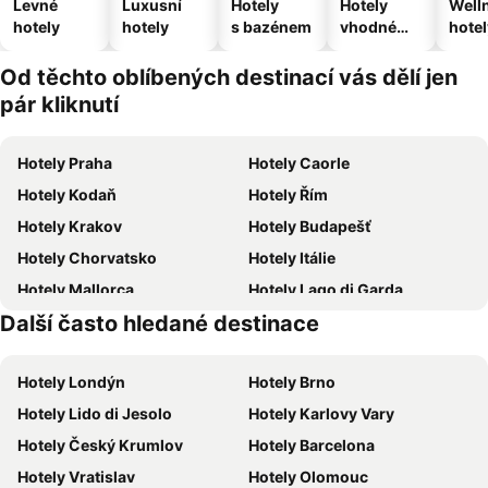
Levné
Luxusní
Hotely
Hotely
Well
hotely
hotely
s bazénem
vhodné
hotel
pro
domácí
Od těchto oblíbených destinací vás dělí jen
zvířata
pár kliknutí
Hotely Praha
Hotely Caorle
Hotely Kodaň
Hotely Řím
Hotely Krakov
Hotely Budapešť
Hotely Chorvatsko
Hotely Itálie
Hotely Mallorca
Hotely Lago di Garda
Další často hledané destinace
Hotely Česká republika
Hotely Šumava
Hotely Londýn
Hotely Brno
Hotely Lido di Jesolo
Hotely Karlovy Vary
Hotely Český Krumlov
Hotely Barcelona
Hotely Vratislav
Hotely Olomouc