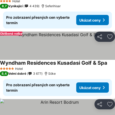
Hotel
4 Počet hvězdiček
8,7
Vynikající
4 439
Seferihisar
Pro zobrazení přesných cen vyberte
Ukázat ceny
termín
Oblíbená volba
Sdílet
Př
Wyndham Residences Kusadasi Golf & Spa
Hotel
5 Počet hvězdiček
8,4
Velmi dobré
3 677
Söke
Pro zobrazení přesných cen vyberte
Ukázat ceny
termín
Sdílet
Př