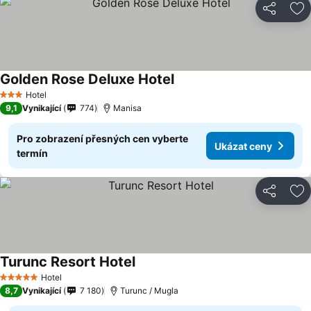
Sdílet
Př
Golden Rose Deluxe Hotel
Hotel
3 Počet hvězdiček
9,1
Vynikající
774
Manisa
Pro zobrazení přesných cen vyberte
Ukázat ceny
termín
Sdílet
Př
Turunc Resort Hotel
Hotel
5 Počet hvězdiček
8,7
Vynikající
7 180
Turunc / Mugla