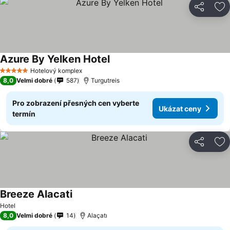
Sdílet
Př
Azure By Yelken Hotel
Hotelový komplex
5 Počet hvězdiček
8,0
Velmi dobré
587
Turgutreis
Pro zobrazení přesných cen vyberte
Ukázat ceny
termín
Sdílet
Př
Breeze Alacati
Hotel
8,0
Velmi dobré
14
Alaçatı