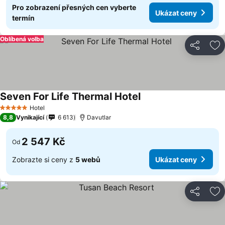
Pro zobrazení přesných cen vyberte
Ukázat ceny
termín
Oblíbená volba
Sdílet
Př
Seven For Life Thermal Hotel
Hotel
5 Počet hvězdiček
8,8
Vynikající
6 613
Davutlar
2 547 Kč
Od
Zobrazte si ceny z
5 webů
Ukázat ceny
Sdílet
Př