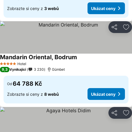
Zobrazte si ceny z
3 webů
Ukázat ceny
Sdílet
Př
Mandarin Oriental, Bodrum
Hotel
5 Počet hvězdiček
9,3
Vynikající
3 230
Gümbet
64 788 Kč
Od
Zobrazte si ceny z
8 webů
Ukázat ceny
Sdílet
Př