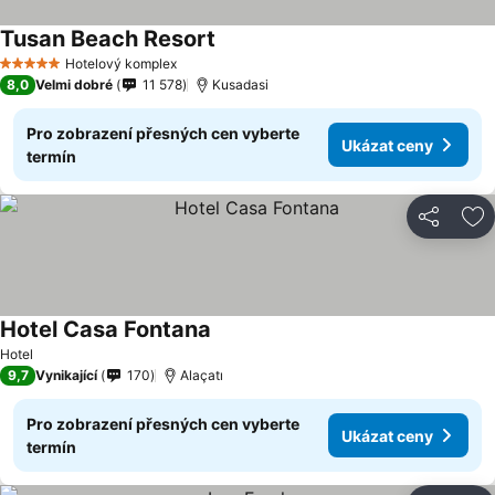
Tusan Beach Resort
Hotelový komplex
5 Počet hvězdiček
8,0
Velmi dobré
11 578
Kusadasi
Pro zobrazení přesných cen vyberte
Ukázat ceny
termín
Sdílet
Př
Hotel Casa Fontana
Hotel
9,7
Vynikající
170
Alaçatı
Pro zobrazení přesných cen vyberte
Ukázat ceny
termín