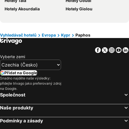
Hotely Tala
Hotely Goudi
Hotely Polsko
Hotely Albánie
Hotely Akourdalia
Hotely Giolou
Hotely Egypt
Hotely Kypr
Hotely Gran Canaria
Hotely Vysočina
Hotely Jeseníky
Hotely Istrie
Hotely Emilia-Romagna
Hotely Španělsko
Vyhledávač hotelů
Evropa
Kypr
Paphos
Hotely Madeira
Hotely Moravský kras
Facebook
Twitter
Insta
Yo
Hotely Slovinsko
Hotely Wolfgangsee
Vyberte zemi
Hotely Maledivy
Hotely Salzburk a okolí
Přidat na Google
Snadno najděte naše výsledky:
přidejte trivago jako preferovaný zdroj
na Google.
Společnost
Naše produkty
Podmínky a zásady