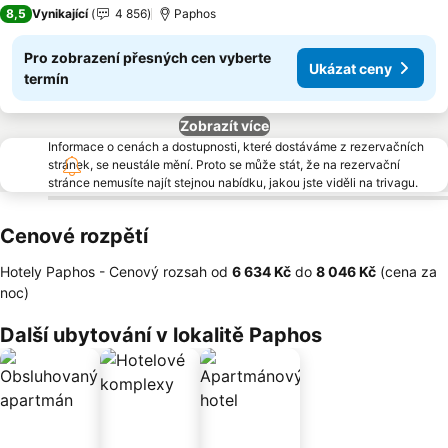
3 Počet hvězdiček
8,5
Vynikající
4 856
Paphos
Pro zobrazení přesných cen vyberte
Ukázat ceny
termín
Zobrazít více
Informace o cenách a dostupnosti, které dostáváme z rezervačních
stránek, se neustále mění. Proto se může stát, že na rezervační
stránce nemusíte najít stejnou nabídku, jakou jste viděli na trivagu.
Cenové rozpětí
Hotely Paphos -
Cenový rozsah
od
‎6 634 Kč
do
‎8 046 Kč
(cena za
noc)
Další ubytování v lokalitě Paphos