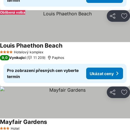
termín
Oblíbená volba
Sdílet
Př
Louis Phaethon Beach
Hotelový komplex
4 Počet hvězdiček
9,0
Vynikající
11 209
Paphos
Pro zobrazení přesných cen vyberte
Ukázat ceny
termín
Sdílet
Př
Mayfair Gardens
Hotel