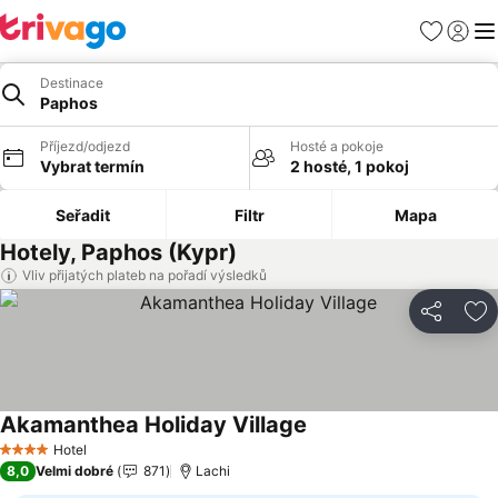
Oblíbené
Přihlási
Me
Destinace
Paphos
Příjezd/odjezd
Hosté a pokoje
Vybrat termín
2 hosté, 1 pokoj
Seřadit
Filtr
Mapa
Hotely, Paphos (Kypr)
Vliv přijatých plateb na pořadí výsledků
Sdílet
Př
Akamanthea Holiday Village
Hotel
4 Počet hvězdiček
8,0
Velmi dobré
871
Lachi