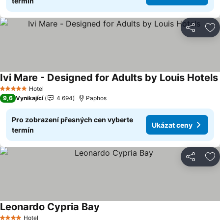
termín
Sdílet
Př
Ivi Mare - Designed for Adults by Louis Hotels
Hotel
5 Počet hvězdiček
9,6
Vynikající
4 694
Paphos
Pro zobrazení přesných cen vyberte
Ukázat ceny
termín
Sdílet
Př
Leonardo Cypria Bay
Hotel