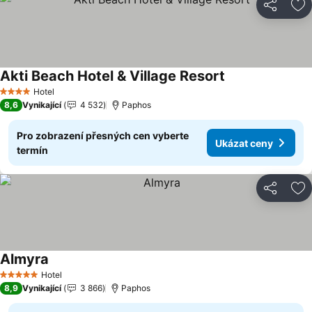
Sdílet
Př
Akti Beach Hotel & Village Resort
Hotel
4 Počet hvězdiček
8,6
Vynikající
4 532
Paphos
Pro zobrazení přesných cen vyberte
Ukázat ceny
termín
Sdílet
Př
Almyra
Hotel
5 Počet hvězdiček
8,9
Vynikající
3 866
Paphos