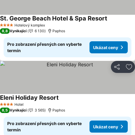
St. George Beach Hotel & Spa Resort
Hotelový komplex
4 Počet hvězdiček
8,8
Vynikající
6 130
Paphos
Pro zobrazení přesných cen vyberte
Ukázat ceny
termín
Sdílet
Př
Eleni Holiday Resort
Hotel
4 Počet hvězdiček
8,5
Vynikající
3 565
Paphos
Pro zobrazení přesných cen vyberte
Ukázat ceny
termín