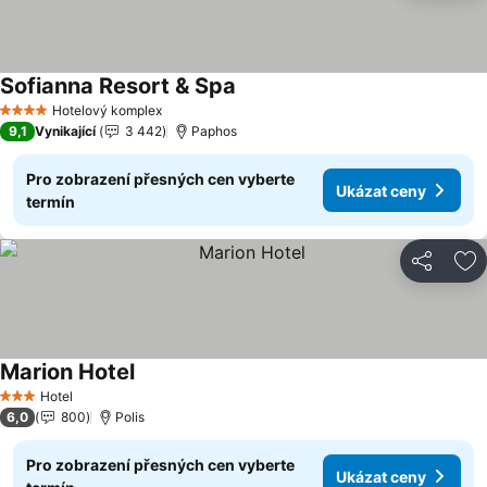
Sofianna Resort & Spa
Hotelový komplex
4 Počet hvězdiček
9,1
Vynikající
3 442
Paphos
Pro zobrazení přesných cen vyberte
Ukázat ceny
termín
Sdílet
Př
Marion Hotel
Hotel
3 Počet hvězdiček
6,0
800
Polis
Pro zobrazení přesných cen vyberte
Ukázat ceny