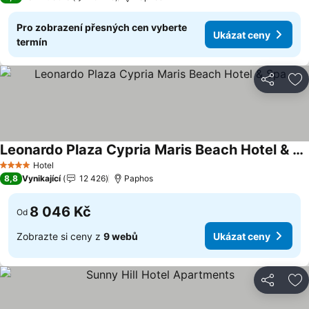
Pro zobrazení přesných cen vyberte
Ukázat ceny
termín
Sdílet
Př
Leonardo Plaza Cypria Maris Beach Hotel & Spa
Hotel
4 Počet hvězdiček
8,8
Vynikající
12 426
Paphos
8 046 Kč
Od
Zobrazte si ceny z
9 webů
Ukázat ceny
Sdílet
Př