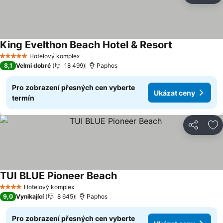
King Evelthon Beach Hotel & Resort
Hotelový komplex
5 Počet hvězdiček
8,1
Velmi dobré
18 499
Paphos
Pro zobrazení přesných cen vyberte
Ukázat ceny
termín
Sdílet
Př
TUI BLUE Pioneer Beach
Hotelový komplex
4 Počet hvězdiček
9,0
Vynikající
8 645
Paphos
Pro zobrazení přesných cen vyberte