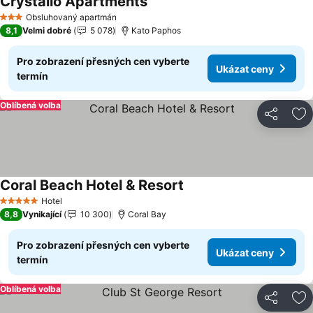
Crystallo Apartments
Obsluhovaný apartmán
3 Počet hvězdiček
8,1
Velmi dobré
5 078
Kato Paphos
Pro zobrazení přesných cen vyberte
Ukázat ceny
termín
Oblíbená volba
Sdílet
Př
Coral Beach Hotel & Resort
Hotel
5 Počet hvězdiček
8,8
Vynikající
10 300
Coral Bay
Pro zobrazení přesných cen vyberte
Ukázat ceny
termín
Oblíbená volba
Sdílet
Př