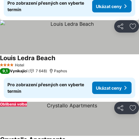
Pro zobrazení přesných cen vyberte
Ukázat ceny
termín
Sdílet
Př
Louis Ledra Beach
Hotel
4 Počet hvězdiček
9,1
Vynikající
7 648
Paphos
Pro zobrazení přesných cen vyberte
Ukázat ceny
termín
Oblíbená volba
Sdílet
Př