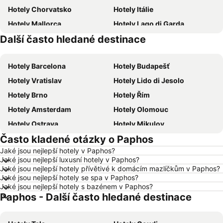
Hotely Chorvatsko
Hotely Itálie
Hotely Mallorca
Hotely Lago di Garda
Další často hledané destinace
Hotely Česká republika
Hotely Šumava
Hotely Barcelona
Hotely Budapešť
Hotely Vratislav
Hotely Lido di Jesolo
Hotely Brno
Hotely Řím
Hotely Amsterdam
Hotely Olomouc
Hotely Ostrava
Hotely Mikulov
Často kladené otázky o Paphos
Hotely Hurghada
Hotely Znojmo
Jaké jsou nejlepší hotely v Paphos?
Hotely Kolobrzeg
Hotely Lignano Sabbiadoro
Jaké jsou nejlepší luxusní hotely v Paphos?
Hotely Nice
Hotely Verona
Jaké jsou nejlepší hotely přívětivé k domácím mazlíčkům v Paphos?
Jaké jsou nejlepší hotely se spa v Paphos?
Hotely České Budějovice
Hotely Manavgat
Jaké jsou nejlepší hotely s bazénem v Paphos?
Paphos - Další často hledané destinace
Hotely Český Krumlov
Hotely Krkonoše
Hotely Beskydy
Hotely Rakousko