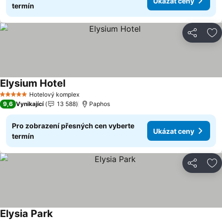
Ukázat ceny
termín
Sdílet
Př
Elysium Hotel
Hotelový komplex
5 Počet hvězdiček
9,6
Vynikající
13 588
Paphos
Pro zobrazení přesných cen vyberte
Ukázat ceny
termín
Sdílet
Př
Elysia Park