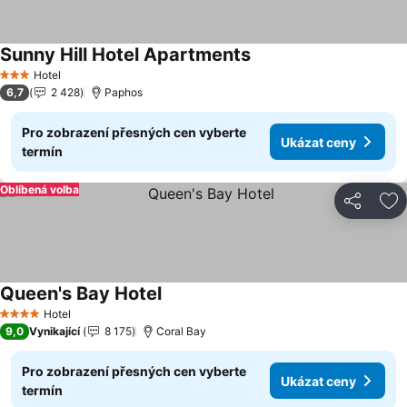
Sunny Hill Hotel Apartments
Hotel
3 Počet hvězdiček
6,7
2 428
Paphos
Pro zobrazení přesných cen vyberte
Ukázat ceny
termín
Oblíbená volba
Sdílet
Př
Queen's Bay Hotel
Hotel
4 Počet hvězdiček
9,0
Vynikající
8 175
Coral Bay
Pro zobrazení přesných cen vyberte
Ukázat ceny
termín