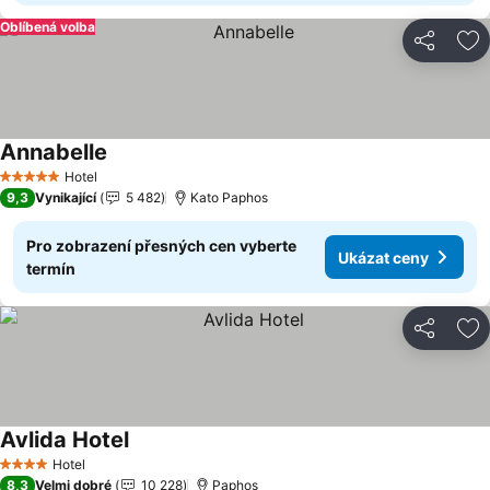
Oblíbená volba
Sdílet
Př
Annabelle
Hotel
5 Počet hvězdiček
9,3
Vynikající
5 482
Kato Paphos
Pro zobrazení přesných cen vyberte
Ukázat ceny
termín
Sdílet
Př
Avlida Hotel
Hotel
4 Počet hvězdiček
8,3
Velmi dobré
10 228
Paphos