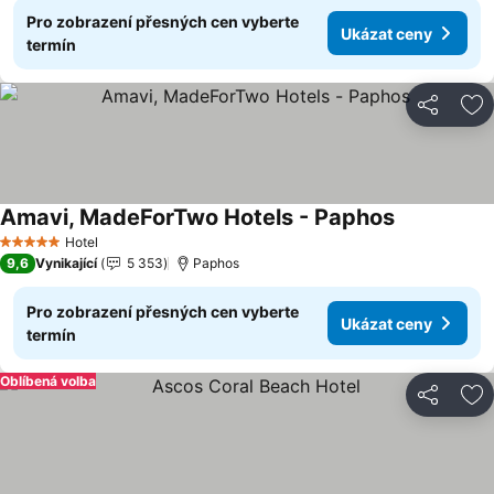
Pro zobrazení přesných cen vyberte
Ukázat ceny
termín
Sdílet
Př
Amavi, MadeForTwo Hotels - Paphos
Hotel
5 Počet hvězdiček
9,6
Vynikající
5 353
Paphos
Pro zobrazení přesných cen vyberte
Ukázat ceny
termín
Oblíbená volba
Sdílet
Př