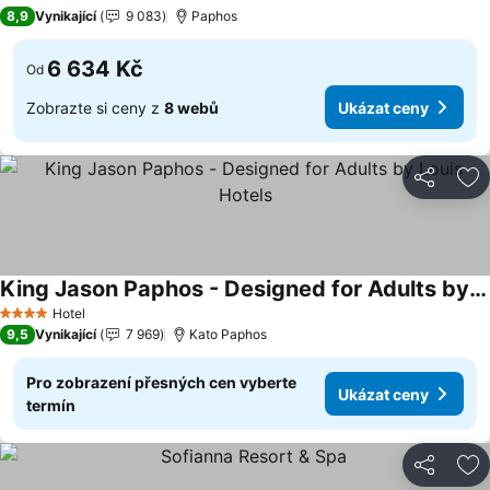
4 Počet hvězdiček
8,9
Vynikající
9 083
Paphos
6 634 Kč
Od
Zobrazte si ceny z
8 webů
Ukázat ceny
Sdílet
Př
King Jason Paphos - Designed for Adults by Louis Hotels
Hotel
4 Počet hvězdiček
9,5
Vynikající
7 969
Kato Paphos
Pro zobrazení přesných cen vyberte
Ukázat ceny
termín
Sdílet
Př