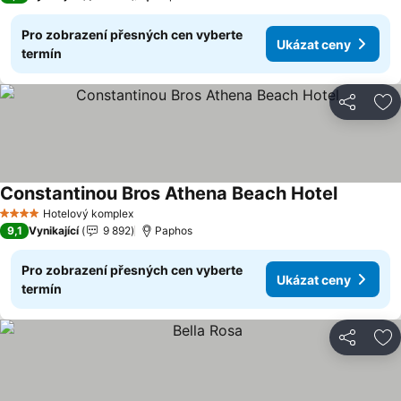
Pro zobrazení přesných cen vyberte
Ukázat ceny
termín
Sdílet
Př
Constantinou Bros Athena Beach Hotel
Hotelový komplex
4 Počet hvězdiček
9,1
Vynikající
9 892
Paphos
Pro zobrazení přesných cen vyberte
Ukázat ceny
termín
Sdílet
Př