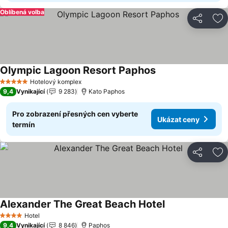
Oblíbená volba
Sdílet
Př
Olympic Lagoon Resort Paphos
Hotelový komplex
5 Počet hvězdiček
9,4
Vynikající
9 283
Kato Paphos
Pro zobrazení přesných cen vyberte
Ukázat ceny
termín
Sdílet
Př
Alexander The Great Beach Hotel
Hotel
4 Počet hvězdiček
9,4
Vynikající
8 846
Paphos