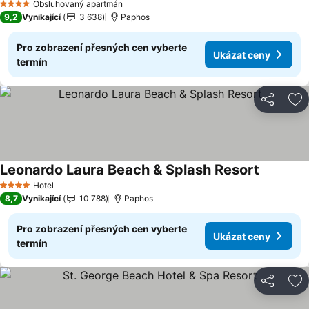
Obsluhovaný apartmán
4 Počet hvězdiček
9,2
Vynikající
3 638
Paphos
Pro zobrazení přesných cen vyberte
Ukázat ceny
termín
Sdílet
Př
Leonardo Laura Beach & Splash Resort
Hotel
4 Počet hvězdiček
8,7
Vynikající
10 788
Paphos
Pro zobrazení přesných cen vyberte
Ukázat ceny
termín
Sdílet
Př