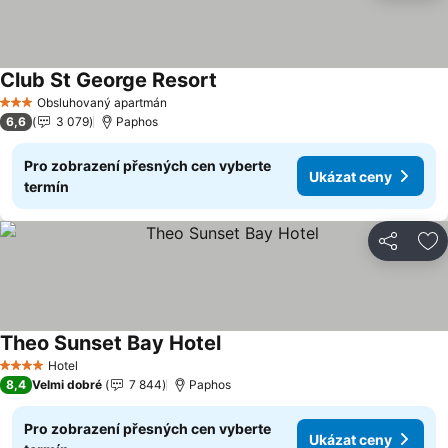
Club St George Resort
Obsluhovaný apartmán
3 Počet hvězdiček
6,6
3 079
Paphos
Pro zobrazení přesných cen vyberte
Ukázat ceny
termín
Sdílet
Př
Theo Sunset Bay Hotel
Hotel
4 Počet hvězdiček
8,4
Velmi dobré
7 844
Paphos
Pro zobrazení přesných cen vyberte
Ukázat ceny