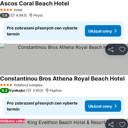
Ascos Coral Beach Hotel
Hotel
4 Počet hvězdiček
7,4
4 843
Peyia
Pro zobrazení přesných cen vyberte
Ukázat ceny
termín
Sdílet
Př
Constantinou Bros Athena Royal Beach Hotel
Hotelový komplex
4 Počet hvězdiček
9,2
Vynikající
5 653
Paphos
Pro zobrazení přesných cen vyberte
Ukázat ceny
termín
Oblíbená volba
Sdílet
Př