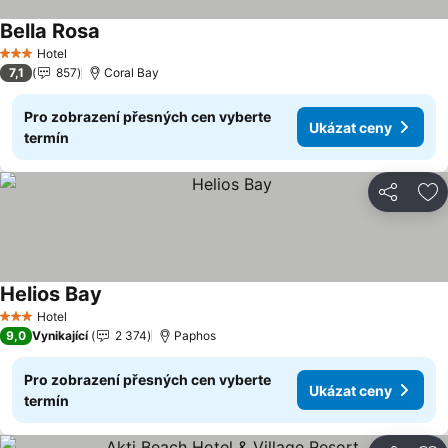
Bella Rosa
Hotel
3 Počet hvězdiček
7,1
857
Coral Bay
Pro zobrazení přesných cen vyberte
Ukázat ceny
termín
Sdílet
Př
Helios Bay
Hotel
3 Počet hvězdiček
9,0
Vynikající
2 374
Paphos
Pro zobrazení přesných cen vyberte
Ukázat ceny
termín