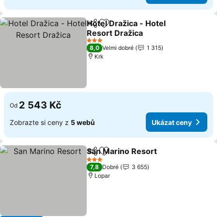
Hotel Dražica - Hotel
Sdílet
Přidat na seznam oblíbených h
Resort Dražica
3 Počet hvězdiček
8,0
Velmi dobré
1 315
Krk
2 543 Kč
Od
Zobrazte si ceny z
5 webů
Ukázat ceny
San Marino Resort
Sdílet
Přidat na seznam oblíbených h
3 Počet hvězdiček
7,8
Dobré
3 655
Lopar