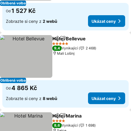
Oblíbená volba
1 527 Kč
Od
Zobrazte si ceny z
2 webů
Ukázat ceny
Hotel Bellevue
Sdílet
Přidat na seznam oblíbených h
5 Počet hvězdiček
9,4
Vynikající
2 468
Mali Lošinj
Oblíbená volba
4 865 Kč
Od
Zobrazte si ceny z
8 webů
Ukázat ceny
Hotel Marina
Sdílet
Přidat na seznam oblíbených h
4 Počet hvězdiček
8,6
Vynikající
1 698
Selce