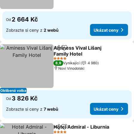
2 664 Kč
Od
Zobrazte si ceny z
2 webů
Ukázat ceny
Aminess Vival Lišanj
Sdílet
Přidat na seznam oblíbených h
Family Hotel
4 Počet hvězdiček
8,9
Vynikající
4 980
Novi Vinodolski
Oblíbená volba
3 826 Kč
Od
Zobrazte si ceny z
7 webů
Ukázat ceny
Hotel Admiral - Liburnia
Sdílet
Přidat na seznam oblíbených h