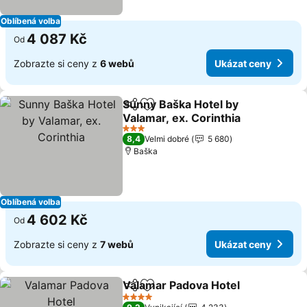
Oblíbená volba
4 087 Kč
Od
Zobrazte si ceny z
6 webů
Ukázat ceny
Sunny Baška Hotel by
Sdílet
Přidat na seznam oblíbených h
Valamar, ex. Corinthia
3 Počet hvězdiček
8,4
Velmi dobré
5 680
Baška
Oblíbená volba
4 602 Kč
Od
Zobrazte si ceny z
7 webů
Ukázat ceny
Valamar Padova Hotel
Sdílet
Přidat na seznam oblíbených h
4 Počet hvězdiček