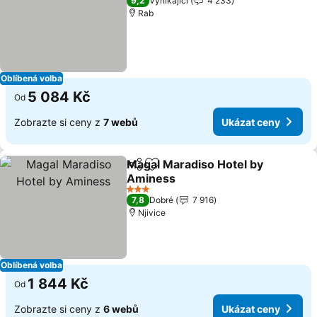
9,2
Vynikající
4 233
Rab
Oblíbená volba
5 084 Kč
Od
Zobrazte si ceny z
7 webů
Ukázat ceny
Magal Maradiso Hotel by
Sdílet
Přidat na seznam oblíbených h
Aminess
3 Počet hvězdiček
7,8
Dobré
7 916
Njivice
Oblíbená volba
1 844 Kč
Od
Zobrazte si ceny z
6 webů
Ukázat ceny