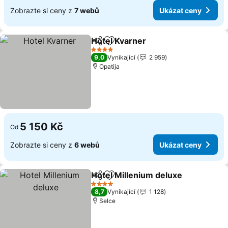
Zobrazte si ceny z
7 webů
Ukázat ceny
Hotel Kvarner
Sdílet
Přidat na seznam oblíbených h
4 Počet hvězdiček
9,0
Vynikající
2 959
Opatija
5 150 Kč
Od
Zobrazte si ceny z
6 webů
Ukázat ceny
Hotel Millenium deluxe
Sdílet
Přidat na seznam oblíbených h
4 Počet hvězdiček
8,7
Vynikající
1 128
Selce