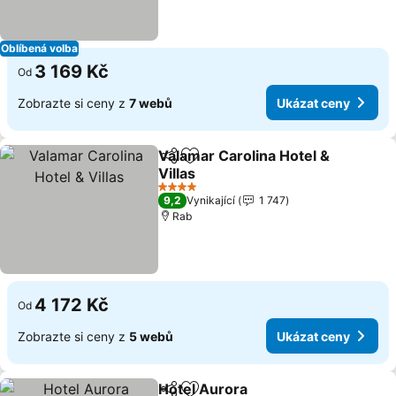
Oblíbená volba
3 169 Kč
Od
Zobrazte si ceny z
7 webů
Ukázat ceny
Valamar Carolina Hotel &
Sdílet
Přidat na seznam oblíbených h
Villas
4 Počet hvězdiček
9,2
Vynikající
1 747
Rab
4 172 Kč
Od
Zobrazte si ceny z
5 webů
Ukázat ceny
Hotel Aurora