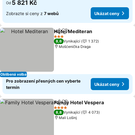
5 821 Kč
Od
Zobrazte si ceny z
7 webů
Ukázat ceny
Hotel Mediteran
Sdílet
Přidat na seznam oblíbených h
3 Počet hvězdiček
8,6
Vynikající
1 372
Mošćenička Draga
Oblíbená volba
Pro zobrazení přesných cen vyberte
Ukázat ceny
termín
Family Hotel Vespera
Sdílet
Přidat na seznam oblíbených h
4 Počet hvězdiček
8,8
Vynikající
4 073
Mali Lošinj