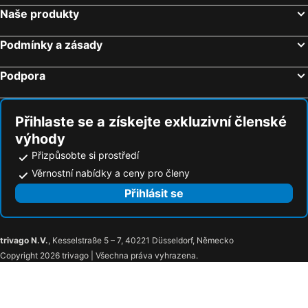
Hotely Bakarac
Hotely Valun
Naše produkty
Hotely Beli
Hotely Banjol
Hotely Mundanije
Hotely Veprinac
Podmínky a zásady
Hotely Jelenje
Hotely Viškovo
Podpora
Hotely Vrbovsko
Přihlaste se a získejte exkluzivní členské
výhody
Přizpůsobte si prostředí
Věrnostní nabídky a ceny pro členy
Přihlásit se
trivago N.V.
, Kesselstraße 5 – 7, 40221 Düsseldorf, Německo
Copyright 2026 trivago | Všechna práva vyhrazena.