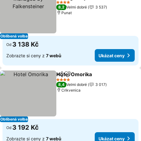
Falkensteiner
4 Počet hvězdiček
8,2
Velmi dobré
3 537
Punat
Oblíbená volba
3 138 Kč
Od
Zobrazte si ceny z
7 webů
Ukázat ceny
Hotel Omorika
Sdílet
Přidat na seznam oblíbených h
4 Počet hvězdiček
8,4
Velmi dobré
3 017
Crikvenica
Oblíbená volba
3 192 Kč
Od
Zobrazte si ceny z
7 webů
Ukázat ceny