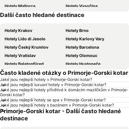
Hotely Mallorca
Hotely Vysočina
Další často hledané destinace
Hotely Istrie
Hotely Šumava
Hotely Krakov
Hotely Brno
Hotely Lido di Jesolo
Hotely Karlovy Vary
Hotely Český Krumlov
Hotely Barcelona
Hotely Vratislav
Hotely Olomouc
Hotely Balatonfüred
Hotely Hustopeče
Často kladené otázky o Primorje-Gorski kotar
Hotely Vídeň
Hotely Hurghada
Jaké jsou nejlepší hotely v Primorje-Gorski kotar?
Hotely Bratislava
Hotely Kolobrzeg
Jaké jsou nejlepší luxusní hotely v Primorje-Gorski kotar?
Hotely Třeboň
Hotely Málaga
Jaké jsou nejlepší hotely přívětivé k domácím mazlíčkům v Primorje-
Gorski kotar?
Hotely Amsterdam
Hotely Ostrava
Jaké jsou nejlepší hotely se spa v Primorje-Gorski kotar?
Jaké jsou nejlepší hotely s bazénem v Primorje-Gorski kotar?
Hotely Lignano Sabbiadoro
Hotely Lago di Garda
Primorje-Gorski kotar - Další často hledané
Hotely Česká republika
Hotely Wolfgangsee
destinace
Hotely Kréta
Hotely Tunisko