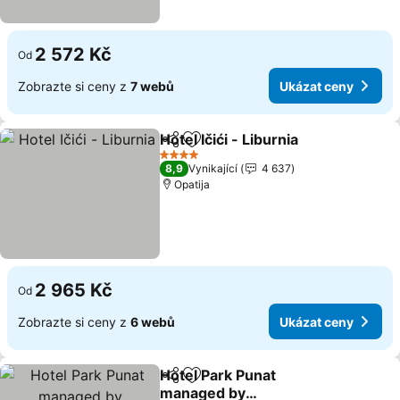
2 572 Kč
Od
Zobrazte si ceny z
7 webů
Ukázat ceny
Hotel Ičići - Liburnia
Sdílet
Přidat na seznam oblíbených h
4 Počet hvězdiček
8,9
Vynikající
4 637
Opatija
2 965 Kč
Od
Zobrazte si ceny z
6 webů
Ukázat ceny
Hotel Park Punat
Sdílet
Přidat na seznam oblíbených h
managed by