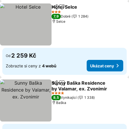
Hotel Selce
Sdílet
Přidat na seznam oblíbených h
3 Počet hvězdiček
7,9
Dobré
1 284
Selce
2 259 Kč
Od
Zobrazte si ceny z
4 webů
Ukázat ceny
Sunny Baška Residence
Sdílet
Přidat na seznam oblíbených h
by Valamar, ex. Zvonimir
4 Počet hvězdiček
8,5
Vynikající
1 338
Baška