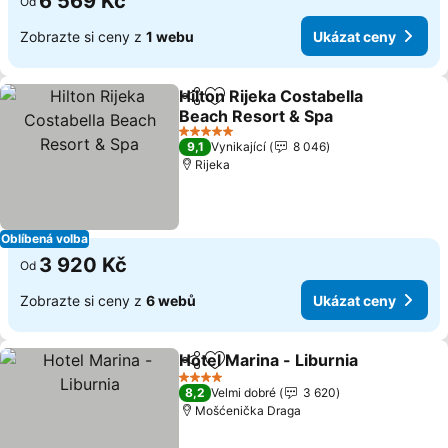
6 569 Kč
Od
Zobrazte si ceny z
1 webu
Ukázat ceny
Hilton Rijeka Costabella
Sdílet
Přidat na seznam oblíbených h
Beach Resort & Spa
5 Počet hvězdiček
9,1
Vynikající
8 046
Rijeka
Oblíbená volba
3 920 Kč
Od
Zobrazte si ceny z
6 webů
Ukázat ceny
Hotel Marina - Liburnia
Sdílet
Přidat na seznam oblíbených h
4 Počet hvězdiček
8,2
Velmi dobré
3 620
Mošćenička Draga