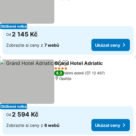
Oblíbená volba
2 145 Kč
Od
Zobrazte si ceny z
7 webů
Ukázat ceny
Grand Hotel Adriatic
Sdílet
Přidat na seznam oblíbených h
4 Počet hvězdiček
8,2
Velmi dobré
12 497
Opatija
Oblíbená volba
2 594 Kč
Od
Zobrazte si ceny z
6 webů
Ukázat ceny