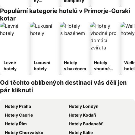
ný
komplexy
apartmán
Populární kategorie hotelů v Primorje-Gorski
kotar
Levné
Luxusní
Hotely
Hotely
Well
hotely
hotely
s bazénem
vhodné
hotel
pro
domácí
Od těchto oblíbených destinací vás dělí jen
zvířata
pár kliknutí
Hotely Praha
Hotely Londýn
Hotely Caorle
Hotely Kodaň
Hotely Řím
Hotely Budapešť
Hotely Chorvatsko
Hotely Itálie