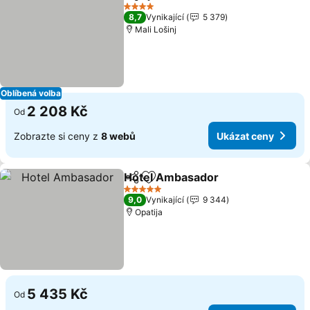
Sdílet
Přidat na seznam oblíbených h
4 Počet hvězdiček
8,7
Vynikající
5 379
Mali Lošinj
Oblíbená volba
2 208 Kč
Od
Zobrazte si ceny z
8 webů
Ukázat ceny
Hotel Ambasador
Sdílet
Přidat na seznam oblíbených h
5 Počet hvězdiček
9,0
Vynikající
9 344
Opatija
5 435 Kč
Od