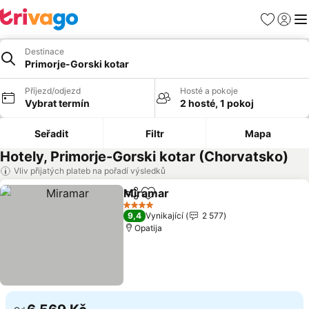
Oblíbené
Přihlási
Me
Destinace
Primorje-Gorski kotar
Příjezd/odjezd
Hosté a pokoje
Vybrat termín
2 hosté, 1 pokoj
Seřadit
Filtr
Mapa
Hotely, Primorje-Gorski kotar (Chorvatsko)
Vliv přijatých plateb na pořadí výsledků
Miramar
Sdílet
Přidat na seznam oblíbených h
4 Počet hvězdiček
9,4
Vynikající
2 577
Opatija