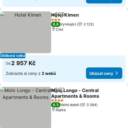
Hotel Kimen
Sdílet
Přidat na seznam oblíbených h
3 Počet hvězdiček
8,8
Vynikající
2 123
Cres
Oblíbená volba
2 957 Kč
Od
Zobrazte si ceny z
2 webů
Ukázat ceny
Molo Longo - Central
Sdílet
Přidat na seznam oblíbených h
Apartments & Rooms
4 Počet hvězdiček
8,3
Velmi dobré
3 364
Rijeka