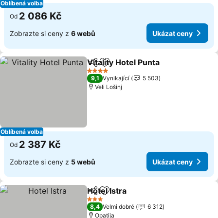
Oblíbená volba
2 086 Kč
Od
Zobrazte si ceny z
6 webů
Ukázat ceny
Vitality Hotel Punta
Sdílet
Přidat na seznam oblíbených h
4 Počet hvězdiček
9,1
Vynikající
5 503
Veli Lošinj
Oblíbená volba
2 387 Kč
Od
Zobrazte si ceny z
5 webů
Ukázat ceny
Hotel Istra
Sdílet
Přidat na seznam oblíbených h
3 Počet hvězdiček
8,4
Velmi dobré
6 312
Opatija