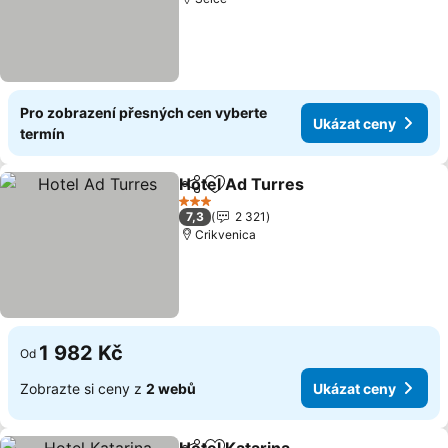
Pro zobrazení přesných cen vyberte
Ukázat ceny
termín
Hotel Ad Turres
Sdílet
Přidat na seznam oblíbených h
3 Počet hvězdiček
7,3
2 321
Crikvenica
1 982 Kč
Od
Zobrazte si ceny z
2 webů
Ukázat ceny