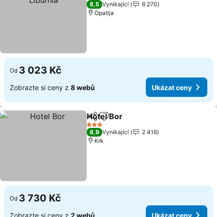
4 Počet hvězdiček
8,5
Vynikající
6 270
Opatija
3 023 Kč
Od
Zobrazte si ceny z
8 webů
Ukázat ceny
Hotel Bor
Sdílet
Přidat na seznam oblíbených h
3 Počet hvězdiček
8,9
Vynikající
2 416
Krk
3 730 Kč
Od
Zobrazte si ceny z
2 webů
Ukázat ceny