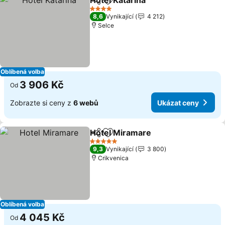
Hotel Katarina
Sdílet
Přidat na seznam oblíbených h
4 Počet hvězdiček
8,6
Vynikající
4 212
Selce
Oblíbená volba
3 906 Kč
Od
Zobrazte si ceny z
6 webů
Ukázat ceny
Hotel Miramare
Sdílet
Přidat na seznam oblíbených h
5 Počet hvězdiček
9,3
Vynikající
3 800
Crikvenica
Oblíbená volba
4 045 Kč
Od