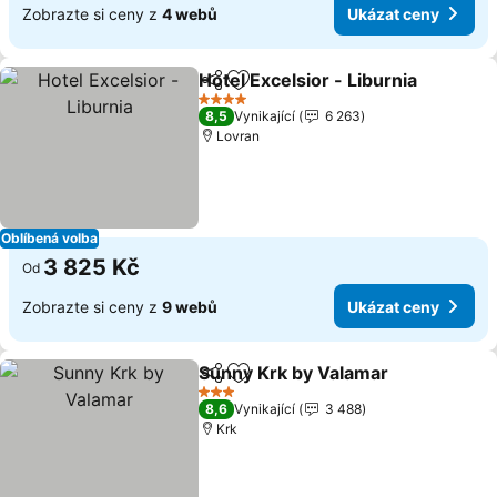
Zobrazte si ceny z
4 webů
Ukázat ceny
Hotel Excelsior - Liburnia
Sdílet
Přidat na seznam oblíbených h
4 Počet hvězdiček
8,5
Vynikající
6 263
Lovran
Oblíbená volba
3 825 Kč
Od
Zobrazte si ceny z
9 webů
Ukázat ceny
Sunny Krk by Valamar
Sdílet
Přidat na seznam oblíbených h
3 Počet hvězdiček
8,6
Vynikající
3 488
Krk