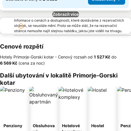
Zobrazít více
Informace o cenách a dostupnosti, které dostáváme z rezervačních
stránek, se neustále mění. Proto se může stát, že na rezervační
stránce nemusíte najít stejnou nabídku, jakou jste viděli na trivagu.
Cenové rozpětí
Hotely Primorje-Gorski kotar -
Cenový rozsah
od
‎1 527 Kč
do
‎6 569 Kč
(cena za noc)
Další ubytování v lokalitě Primorje-Gorski
kotar
Penziony
Obsluhova
Hotelové
Hostel
Penz