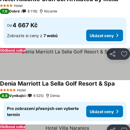
Ukáz
Hotel
4 Počet hvězdiček
7,9
Dobré
8 118
Alicante
4 667 Kč
Od
Zobrazte si ceny z
7 webů
Ukázat ceny
Oblíbená volba
Sdílet
Př
Denia Marriott La Sella Golf Resort & Spa
Ukázat
Hotel
5 Počet hvězdiček
8,8
Vynikající
6 525
Dénia
Pro zobrazení přesných cen vyberte
Ukázat ceny
termín
Oblíbená volba