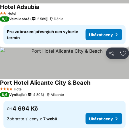
Hotel Adsubia
Ukázat ceny
Hotel
2 Počet hvězdiček
8,2
Velmi dobré
2 589
Dénia
Pro zobrazení přesných cen vyberte
Ukázat ceny
termín
Sdílet
Př
Port Hotel Alicante City & Beach
Ukázat ceny
Hotel
4 Počet hvězdiček
8,6
Vynikající
4 803
Alicante
4 694 Kč
Od
Zobrazte si ceny z
7 webů
Ukázat ceny