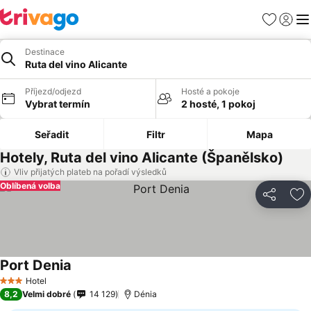
Oblíbené
Přihlási
Me
Destinace
Ruta del vino Alicante
Příjezd/odjezd
Hosté a pokoje
Vybrat termín
2 hosté, 1 pokoj
Seřadit
Filtr
Mapa
Hotely, Ruta del vino Alicante (Španělsko)
Vliv přijatých plateb na pořadí výsledků
Oblíbená volba
Sdílet
Př
Port Denia
Ukázat ceny
Hotel
3 Počet hvězdiček
8,2
Velmi dobré
14 129
Dénia