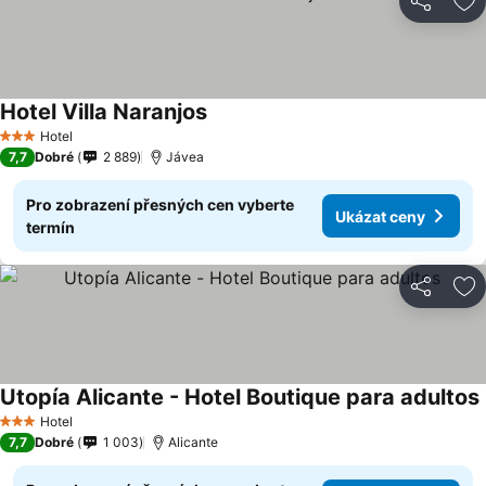
Sdílet
Př
Hotel Villa Naranjos
Ukázat ceny
Hotel
3 Počet hvězdiček
7,7
Dobré
2 889
Jávea
Pro zobrazení přesných cen vyberte
Ukázat ceny
termín
Sdílet
Př
Utopía Alicante - Hotel Boutique para adultos
Hotel
3 Počet hvězdiček
7,7
Dobré
1 003
Alicante