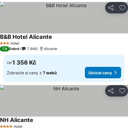
Sdílet
Př
B&B Hotel Alicante
Ukázat ceny
Hotel
3 Počet hvězdiček
7,9
Dobré
7 946
Alicante
1 356 Kč
Od
Zobrazte si ceny z
7 webů
Ukázat ceny
Sdílet
Př
NH Alicante
Ukázat ceny
Hotel