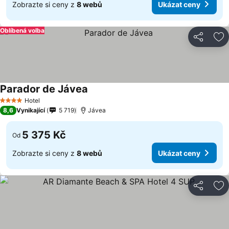
Zobrazte si ceny z
8 webů
Ukázat ceny
Oblíbená volba
Sdílet
Př
Parador de Jávea
Ukázat ceny
Hotel
4 Počet hvězdiček
8,6
Vynikající
5 719
Jávea
5 375 Kč
Od
Zobrazte si ceny z
8 webů
Ukázat ceny
Sdílet
Př