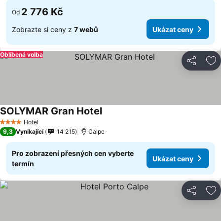
2 776 Kč
Od
Zobrazte si ceny z
7 webů
Ukázat ceny
Oblíbená volba
Sdílet
Př
SOLYMAR Gran Hotel
Ukázat ceny
Hotel
4 Počet hvězdiček
9,3
Vynikající
14 215
Calpe
Pro zobrazení přesných cen vyberte
Ukázat ceny
termín
Sdílet
Př