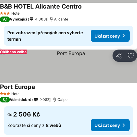
B&B HOTEL Alicante Centro
Ukázat ceny
Hotel
3 Počet hvězdiček
9,1
Vynikající
4 303
Alicante
Pro zobrazení přesných cen vyberte
Ukázat ceny
termín
Oblíbená volba
Sdílet
Př
Port Europa
Ukázat ceny
Hotel
3 Počet hvězdiček
8,1
Velmi dobré
9 082
Calpe
2 506 Kč
Od
Zobrazte si ceny z
8 webů
Ukázat ceny