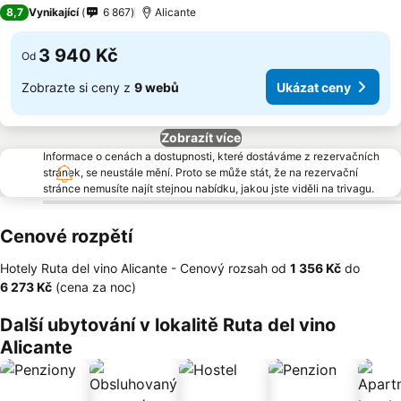
4 Počet hvězdiček
8,7
Vynikající
6 867
Alicante
3 940 Kč
Od
Zobrazte si ceny z
9 webů
Ukázat ceny
Zobrazít více
Informace o cenách a dostupnosti, které dostáváme z rezervačních
stránek, se neustále mění. Proto se může stát, že na rezervační
stránce nemusíte najít stejnou nabídku, jakou jste viděli na trivagu.
Cenové rozpětí
Hotely Ruta del vino Alicante -
Cenový rozsah
od
‎1 356 Kč
do
‎6 273 Kč
(cena za noc)
Další ubytování v lokalitě Ruta del vino
Alicante