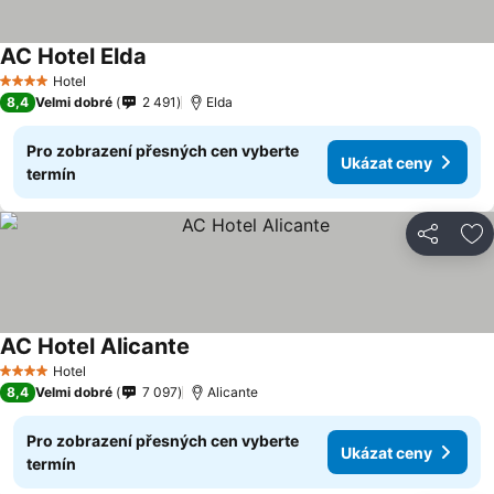
AC Hotel Elda
Ukázat ceny
Hotel
4 Počet hvězdiček
8,4
Velmi dobré
2 491
Elda
Pro zobrazení přesných cen vyberte
Ukázat ceny
termín
Sdílet
Př
AC Hotel Alicante
Ukázat ceny
Hotel
4 Počet hvězdiček
8,4
Velmi dobré
7 097
Alicante
Pro zobrazení přesných cen vyberte
Ukázat ceny
termín