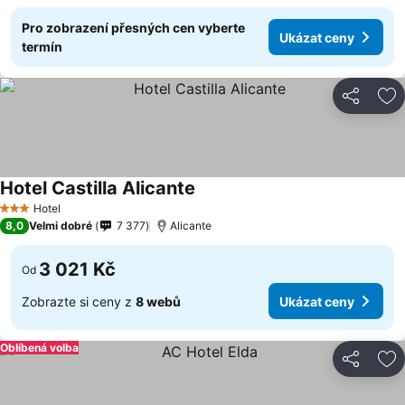
Pro zobrazení přesných cen vyberte
Ukázat ceny
termín
Sdílet
Př
Hotel Castilla Alicante
Ukázat ceny
Hotel
3 Počet hvězdiček
8,0
Velmi dobré
7 377
Alicante
3 021 Kč
Od
Zobrazte si ceny z
8 webů
Ukázat ceny
Oblíbená volba
Sdílet
Př