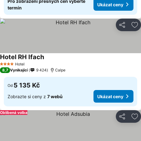
Pro zobrazení přesných cen vyberte
Ukázat ceny
termín
Sdílet
Př
Hotel RH Ifach
Ukázat ceny
Hotel
4 Počet hvězdiček
8,7
Vynikající
9 424
Calpe
5 135 Kč
Od
Zobrazte si ceny z
7 webů
Ukázat ceny
Oblíbená volba
Sdílet
Př