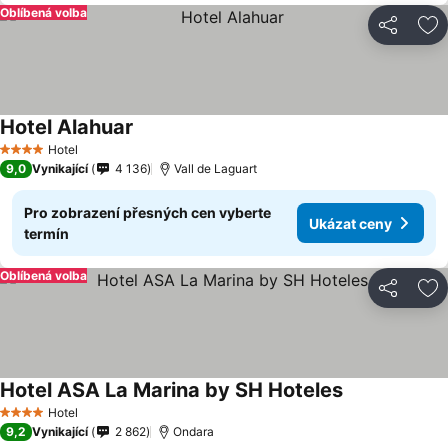
Oblíbená volba
Sdílet
Př
Hotel Alahuar
Ukázat ceny
Hotel
4 Počet hvězdiček
9,0
Vynikající
4 136
Vall de Laguart
Pro zobrazení přesných cen vyberte
Ukázat ceny
termín
Oblíbená volba
Sdílet
Př
Hotel ASA La Marina by SH Hoteles
Ukázat ceny
Hotel
4 Počet hvězdiček
9,2
Vynikající
2 862
Ondara