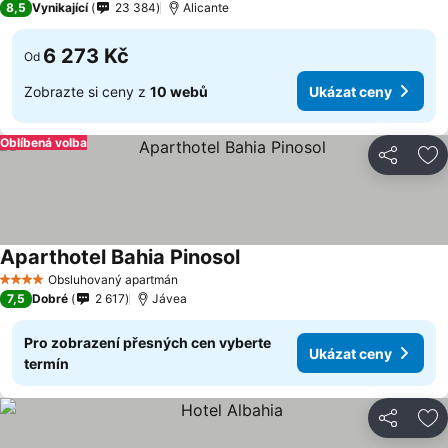
8,5
Vynikající
23 384
Alicante
6 273 Kč
Od
Zobrazte si ceny z
10 webů
Ukázat ceny
Oblíbená volba
Sdílet
Př
Aparthotel Bahia Pinosol
Ukázat ceny
Obsluhovaný apartmán
4 Počet hvězdiček
7,5
Dobré
2 617
Jávea
Pro zobrazení přesných cen vyberte
Ukázat ceny
termín
Sdílet
Př