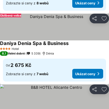
Zobrazte si ceny z
8 webů
Ukázat ceny
Oblíbená volba
Sdílet
Př
Daniya Denia Spa & Business
Ukázat ceny
Hotel
4 Počet hvězdiček
8,1
Velmi dobré
5 339
Dénia
2 675 Kč
Od
Zobrazte si ceny z
7 webů
Ukázat ceny
Sdílet
Př