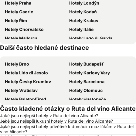
Hotely Praha
Hotely Londýn
Hotely Caorle
Hotely Kodaň
Hotely Řím
Hotely Krakov
Hotely Chorvatsko
Hotely Itálie
Hotely Mallorca
Hotely Lago di Garda
Další často hledané destinace
Hotely Česká republika
Hotely Istrie
Hotely Brno
Hotely Budapešť
Hotely Lido di Jesolo
Hotely Karlovy Vary
Hotely Český Krumlov
Hotely Barcelona
Hotely Vratislav
Hotely Olomouc
Hotely Balatonfüred
Hotely Hustopeče
Často kladené otázky o Ruta del vino Alicante
Hotely Vídeň
Hotely Hurghada
Jaké jsou nejlepší hotely v Ruta del vino Alicante?
Hotely Bratislava
Hotely Kolobrzeg
Jaké jsou nejlepší luxusní hotely v Ruta del vino Alicante?
Hotely Třeboň
Hotely Málaga
Jaké jsou nejlepší hotely přívětivé k domácím mazlíčkům v Ruta del
vino Alicante?
Hotely Amsterdam
Hotely Ostrava