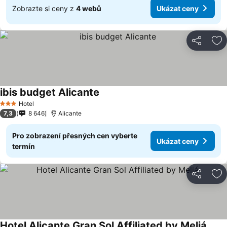
Zobrazte si ceny z
4 webů
Ukázat ceny
Sdílet
Př
ibis budget Alicante
Ukázat ceny
Hotel
3 Počet hvězdiček
7,3
8 646
Alicante
Pro zobrazení přesných cen vyberte
Ukázat ceny
termín
Sdílet
Př
Hotel Alicante Gran Sol Affiliated by Meliá