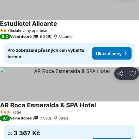
Estudiotel Alicante
Ukázat ceny
Obsluhovaný apartmán
2 Počet hvězdiček
8,2
Velmi dobré
6 326
Alicante
Pro zobrazení přesných cen vyberte
Ukázat ceny
termín
Sdílet
Př
AR Roca Esmeralda & SPA Hotel
Ukázat ceny
Hotel
3 Počet hvězdiček
8,1
Velmi dobré
7 593
Calpe
3 367 Kč
Od