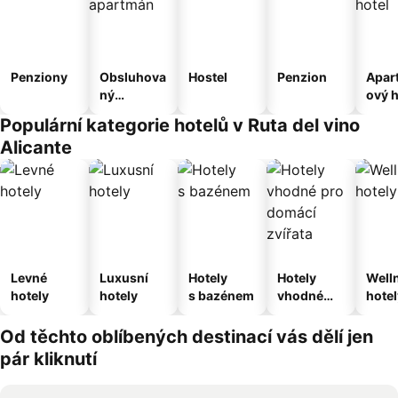
Penziony
Obsluhova
Hostel
Penzion
Apar
ný
ový h
apartmán
Populární kategorie hotelů v Ruta del vino
Alicante
Levné
Luxusní
Hotely
Hotely
Well
hotely
hotely
s bazénem
vhodné
hotel
pro
domácí
Od těchto oblíbených destinací vás dělí jen
zvířata
pár kliknutí