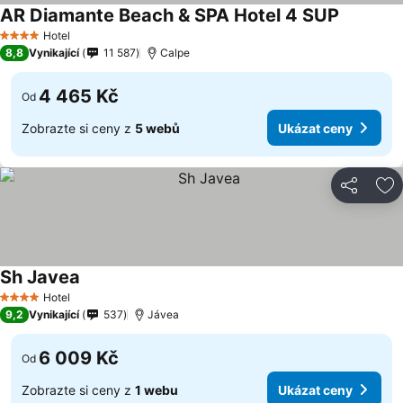
AR Diamante Beach & SPA Hotel 4 SUP
Ukázat c
Hotel
4 Počet hvězdiček
8,8
Vynikající
11 587
Calpe
4 465 Kč
Od
Zobrazte si ceny z
5 webů
Ukázat ceny
Sdílet
Př
Sh Javea
Ukázat ceny
Hotel
4 Počet hvězdiček
9,2
Vynikající
537
Jávea
6 009 Kč
Od
Zobrazte si ceny z
1 webu
Ukázat ceny