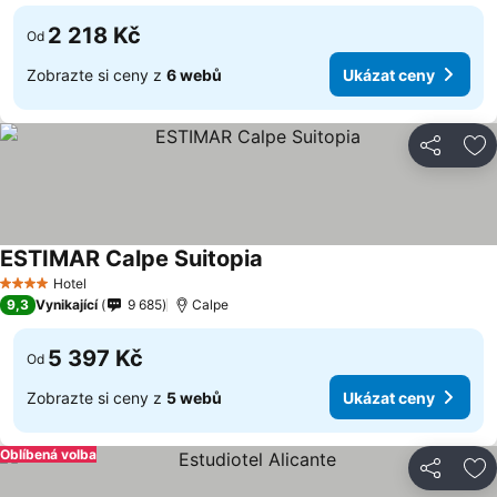
2 218 Kč
Od
Zobrazte si ceny z
6 webů
Ukázat ceny
Sdílet
Př
ESTIMAR Calpe Suitopia
Ukázat ceny
Hotel
4 Počet hvězdiček
9,3
Vynikající
9 685
Calpe
5 397 Kč
Od
Zobrazte si ceny z
5 webů
Ukázat ceny
Oblíbená volba
Sdílet
Př