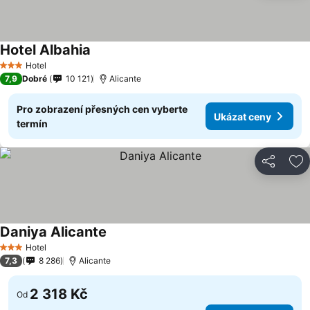
Hotel Albahia
Ukázat ceny
Hotel
3 Počet hvězdiček
7,9
Dobré
10 121
Alicante
Pro zobrazení přesných cen vyberte
Ukázat ceny
termín
Sdílet
Př
Daniya Alicante
Ukázat ceny
Hotel
3 Počet hvězdiček
7,3
8 286
Alicante
2 318 Kč
Od