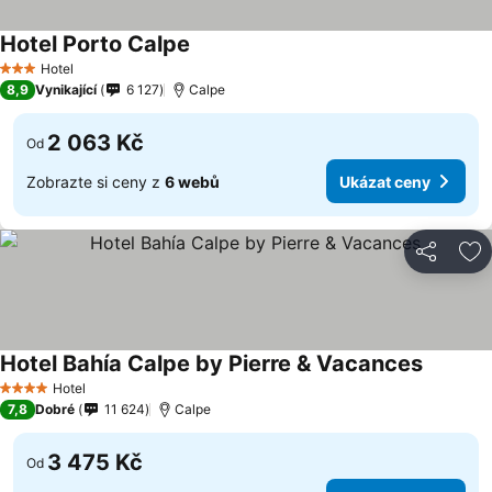
Hotel Porto Calpe
Ukázat ceny
Hotel
3 Počet hvězdiček
8,9
Vynikající
6 127
Calpe
2 063 Kč
Od
Zobrazte si ceny z
6 webů
Ukázat ceny
Sdílet
Př
Hotel Bahía Calpe by Pierre & Vacances
Ukázat 
Hotel
4 Počet hvězdiček
7,8
Dobré
11 624
Calpe
3 475 Kč
Od