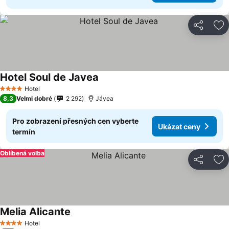
Sdílet
Př
Hotel Soul de Javea
Ukázat ceny
Hotel
4 Počet hvězdiček
8,3
Velmi dobré
2 292
Jávea
Pro zobrazení přesných cen vyberte
Ukázat ceny
termín
Oblíbená volba
Sdílet
Př
Melia Alicante
Ukázat ceny
Hotel
4 Počet hvězdiček