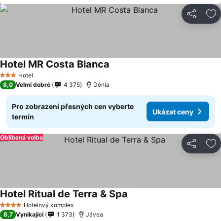
Sdílet
Př
Hotel MR Costa Blanca
Ukázat ceny
Hotel
3 Počet hvězdiček
8,0
Velmi dobré
4 375
Dénia
Pro zobrazení přesných cen vyberte
Ukázat ceny
termín
Oblíbená volba
Sdílet
Př
Hotel Ritual de Terra & Spa
Ukázat ceny
Hotelový komplex
4 Počet hvězdiček
8,7
Vynikající
1 373
Jávea