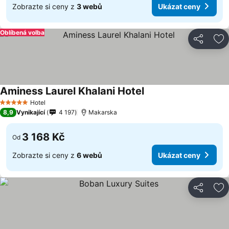
Zobrazte si ceny z
3 webů
Ukázat ceny
Oblíbená volba
Sdílet
Př
Aminess Laurel Khalani Hotel
Ukázat ceny
Hotel
5 Počet hvězdiček
8,9
Vynikající
4 197
Makarska
3 168 Kč
Od
Zobrazte si ceny z
6 webů
Ukázat ceny
Sdílet
Př