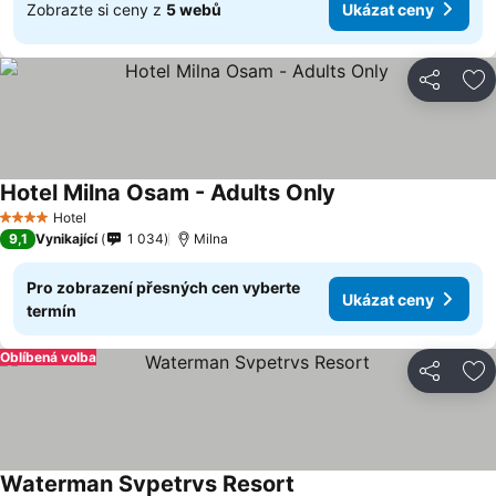
Zobrazte si ceny z
5 webů
Ukázat ceny
Sdílet
Př
Hotel Milna Osam - Adults Only
Ukázat ceny
Hotel
4 Počet hvězdiček
9,1
Vynikající
1 034
Milna
Pro zobrazení přesných cen vyberte
Ukázat ceny
termín
Oblíbená volba
Sdílet
Př
Waterman Svpetrvs Resort