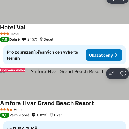
Sdílet
Př
Hotel Val
Ukázat ceny
Hotel
3 Počet hvězdiček
7,6
Dobré
2 157
Seget
Pro zobrazení přesných cen vyberte
Ukázat ceny
termín
Oblíbená volba
Sdílet
Př
Amfora Hvar Grand Beach Resort
Ukázat ceny
Hotel
4 Počet hvězdiček
8,3
Velmi dobré
8 823
Hvar