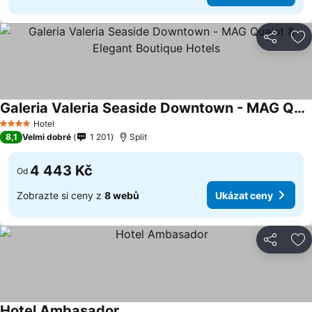
Sdílet
Př
Galeria Valeria Seaside Downtown - MAG Quaint & Elegant Boutique Hotels
Ukázat ceny
Hotel
4 Počet hvězdiček
8,1
Velmi dobré
1 201
Split
4 443 Kč
Od
Zobrazte si ceny z
8 webů
Ukázat ceny
Sdílet
Př
Hotel Ambasador