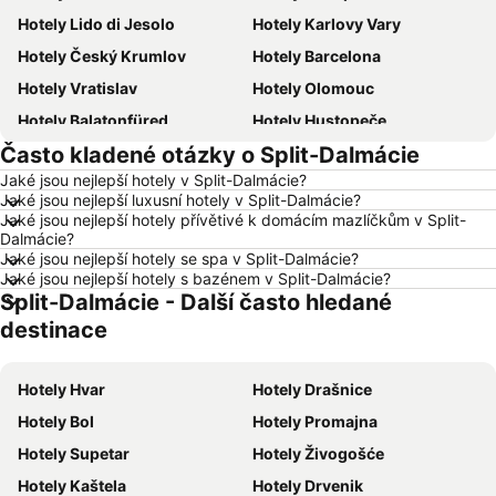
Hotely Lido di Jesolo
Hotely Karlovy Vary
Hotely Český Krumlov
Hotely Barcelona
Hotely Vratislav
Hotely Olomouc
Hotely Balatonfüred
Hotely Hustopeče
Často kladené otázky o Split-Dalmácie
Hotely Vídeň
Hotely Hurghada
Jaké jsou nejlepší hotely v Split-Dalmácie?
Hotely Bratislava
Hotely Kolobrzeg
Jaké jsou nejlepší luxusní hotely v Split-Dalmácie?
Hotely Třeboň
Hotely Málaga
Jaké jsou nejlepší hotely přívětivé k domácím mazlíčkům v Split-
Dalmácie?
Hotely Amsterdam
Hotely Ostrava
Jaké jsou nejlepší hotely se spa v Split-Dalmácie?
Jaké jsou nejlepší hotely s bazénem v Split-Dalmácie?
Hotely Lignano Sabbiadoro
Hotely Česká republika
Split-Dalmácie - Další často hledané
Hotely Šumava
Hotely Wolfgangsee
destinace
Hotely Kréta
Hotely Tunisko
Hotely Rakousko
Hotely Polsko
Hotely Hvar
Hotely Drašnice
Hotely Slovinsko
Hotely Jeseníky
Hotely Bol
Hotely Promajna
Hotely Korfu
Hotely Emilia-Romagna
Hotely Supetar
Hotely Živogošće
Hotely Krkonoše
Hotely Španělsko
Hotely Kaštela
Hotely Drvenik