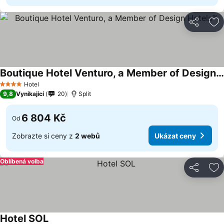
Sdílet
Př
Boutique Hotel Venturo, a Member of Design Hotels™
Ukázat ceny
Hotel
4 Počet hvězdiček
9,8
Vynikající
20
Split
6 804 Kč
Od
Zobrazte si ceny z
2 webů
Ukázat ceny
Oblíbená volba
Sdílet
Př
Hotel SOL