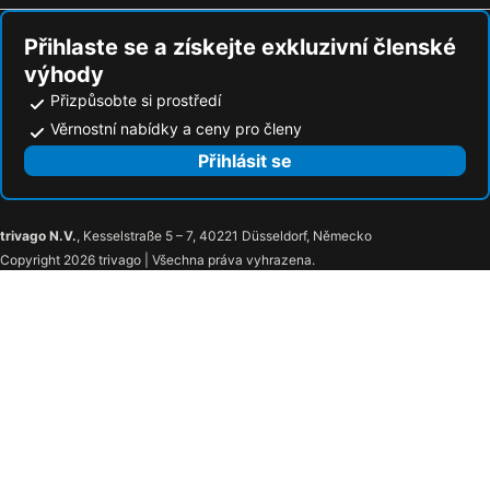
Hotely Rukavac
Hotely Dugopolje
Přihlaste se a získejte exkluzivní členské
výhody
Přizpůsobte si prostředí
Věrnostní nabídky a ceny pro členy
Přihlásit se
trivago N.V.
, Kesselstraße 5 – 7, 40221 Düsseldorf, Německo
Copyright 2026 trivago | Všechna práva vyhrazena.