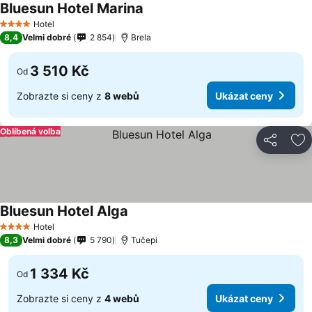
Bluesun Hotel Marina
Ukázat ceny
Hotel
4 Počet hvězdiček
8,4
Velmi dobré
2 854
Brela
3 510 Kč
Od
Zobrazte si ceny z
8 webů
Ukázat ceny
Oblíbená volba
Sdílet
Př
Bluesun Hotel Alga
Ukázat ceny
Hotel
4 Počet hvězdiček
8,3
Velmi dobré
5 790
Tučepi
1 334 Kč
Od
Zobrazte si ceny z
4 webů
Ukázat ceny