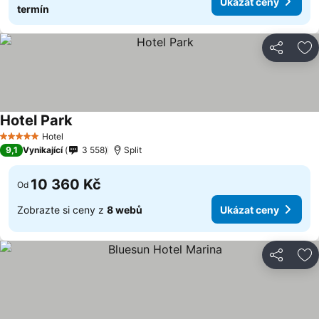
Ukázat ceny
termín
Sdílet
Př
Hotel Park
Ukázat ceny
Hotel
5 Počet hvězdiček
9,1
Vynikající
3 558
Split
10 360 Kč
Od
Zobrazte si ceny z
8 webů
Ukázat ceny
Sdílet
Př