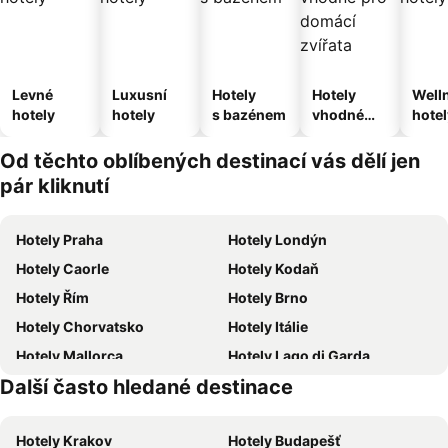
Levné
Luxusní
Hotely
Hotely
Well
hotely
hotely
s bazénem
vhodné
hotel
pro
domácí
Od těchto oblíbených destinací vás dělí jen
zvířata
pár kliknutí
Hotely Praha
Hotely Londýn
Hotely Caorle
Hotely Kodaň
Hotely Řím
Hotely Brno
Hotely Chorvatsko
Hotely Itálie
Hotely Mallorca
Hotely Lago di Garda
Další často hledané destinace
Hotely Vysočina
Hotely Istrie
Hotely Krakov
Hotely Budapešť