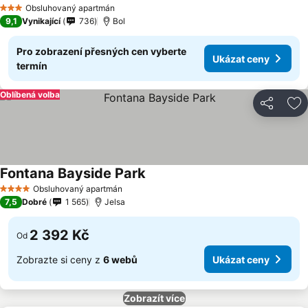
Ukázat ceny
Obsluhovaný apartmán
3 Počet hvězdiček
9,1
Vynikající
736
Bol
Pro zobrazení přesných cen vyberte
Ukázat ceny
termín
Oblíbená volba
Sdílet
Př
Fontana Bayside Park
Ukázat ceny
Obsluhovaný apartmán
4 Počet hvězdiček
7,5
Dobré
1 565
Jelsa
2 392 Kč
Od
Zobrazte si ceny z
6 webů
Ukázat ceny
Zobrazít více