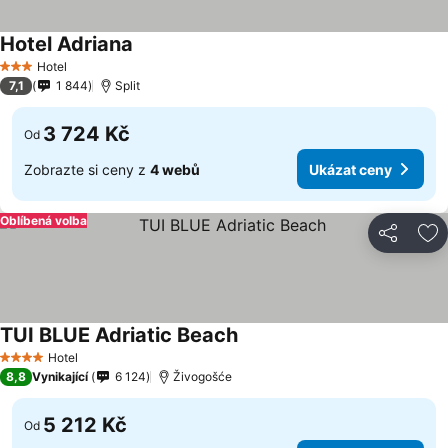
Hotel Adriana
Ukázat ceny
Hotel
3 Počet hvězdiček
7,1
1 844
Split
3 724 Kč
Od
Zobrazte si ceny z
4 webů
Ukázat ceny
Oblíbená volba
Sdílet
Př
TUI BLUE Adriatic Beach
Ukázat ceny
Hotel
4 Počet hvězdiček
8,8
Vynikající
6 124
Živogošće
5 212 Kč
Od