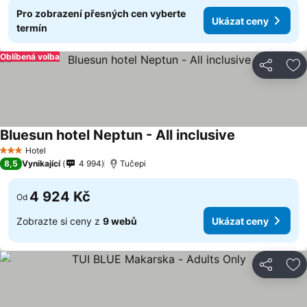
Pro zobrazení přesných cen vyberte
Ukázat ceny
termín
Oblíbená volba
Sdílet
Př
Bluesun hotel Neptun - All inclusive
Ukázat ceny
Hotel
3 Počet hvězdiček
8,5
Vynikající
4 994
Tučepi
4 924 Kč
Od
Zobrazte si ceny z
9 webů
Ukázat ceny
Sdílet
Př