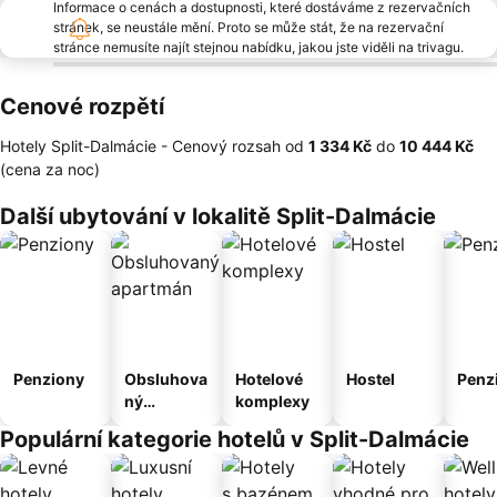
Informace o cenách a dostupnosti, které dostáváme z rezervačních
stránek, se neustále mění. Proto se může stát, že na rezervační
stránce nemusíte najít stejnou nabídku, jakou jste viděli na trivagu.
Cenové rozpětí
Hotely Split-Dalmácie -
Cenový rozsah
od
‎1 334 Kč
do
‎10 444 Kč
(cena za noc)
Další ubytování v lokalitě Split-Dalmácie
Penziony
Obsluhova
Hotelové
Hostel
Penz
ný
komplexy
apartmán
Populární kategorie hotelů v Split-Dalmácie