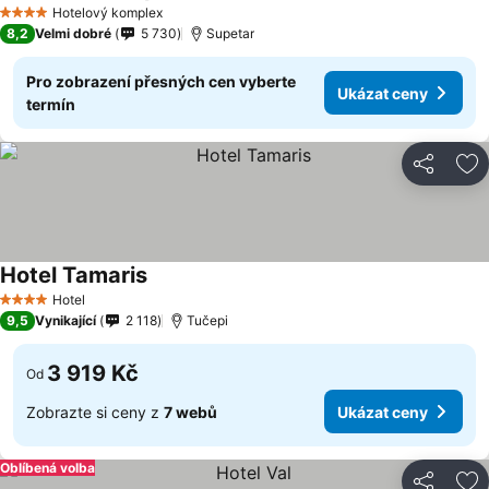
Ukázat ceny
Hotelový komplex
4 Počet hvězdiček
8,2
Velmi dobré
5 730
Supetar
Pro zobrazení přesných cen vyberte
Ukázat ceny
termín
Sdílet
Př
Hotel Tamaris
Ukázat ceny
Hotel
4 Počet hvězdiček
9,5
Vynikající
2 118
Tučepi
3 919 Kč
Od
Zobrazte si ceny z
7 webů
Ukázat ceny
Oblíbená volba