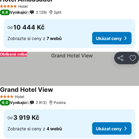
Ukázat ceny
Hotel
5 Počet hvězdiček
9,6
Vynikající
3 129
Split
10 444 Kč
Od
Zobrazte si ceny z
7 webů
Ukázat ceny
Oblíbená volba
Sdílet
Př
Grand Hotel View
Ukázat ceny
Hotel
4 Počet hvězdiček
9,0
Vynikající
2 913
Postira
3 919 Kč
Od
Zobrazte si ceny z
4 webů
Ukázat ceny