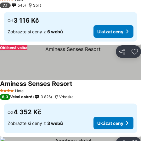
4 Počet hvězdiček
7,1
545
Split
3 116 Kč
Od
Zobrazte si ceny z
6 webů
Ukázat ceny
Oblíbená volba
Sdílet
Př
Aminess Senses Resort
Ukázat ceny
Hotel
4 Počet hvězdiček
8,3
Velmi dobré
3 826
Vrboska
4 352 Kč
Od
Zobrazte si ceny z
3 webů
Ukázat ceny