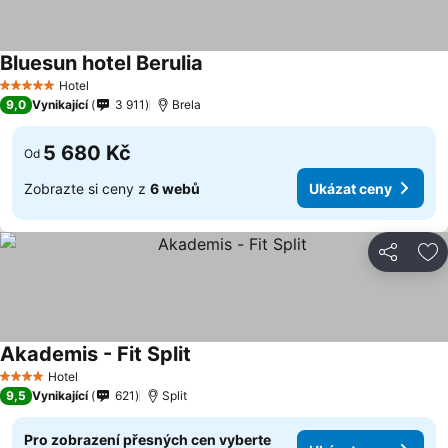
Bluesun hotel Berulia
Ukázat ceny
Hotel
5 Počet hvězdiček
9,0
Vynikající
3 911
Brela
5 680 Kč
Od
Zobrazte si ceny z
6 webů
Ukázat ceny
Sdílet
Př
Akademis - Fit Split
Ukázat ceny
Hotel
4 Počet hvězdiček
9,5
Vynikající
621
Split
Pro zobrazení přesných cen vyberte