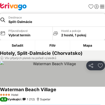
Oblíbené
Přihlási
Me
Destinace
Split-Dalmácie
Příjezd/odjezd
Hosté a pokoje
Vybrat termín
2 hosté, 1 pokoj
Seřadit
Filtr
Mapa
Hotely, Split-Dalmácie (Chorvatsko)
Vliv přijatých plateb na pořadí výsledků
Sdílet
Př
Waterman Beach Village
Ukázat ceny
Hotel
4 Počet hvězdiček
8,8
Vynikající
1 212
Supetar