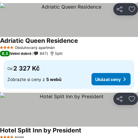
Sdílet
Př
Adriatic Queen Residence
Ukázat ceny
Obsluhovaný apartmán
4 Počet hvězdiček
8,3
Velmi dobré
847
Split
2 327 Kč
Od
Zobrazte si ceny z
5 webů
Ukázat ceny
Sdílet
Př
Hotel Split Inn by President
Ukázat ceny
Hotel