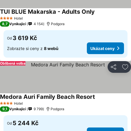
TUI BLUE Makarska - Adults Only
Ukázat ceny
Hotel
4 Počet hvězdiček
8,7
Vynikající
4 154
Podgora
3 619 Kč
Od
Zobrazte si ceny z
8 webů
Ukázat ceny
Oblíbená volba
Sdílet
Př
Medora Auri Family Beach Resort
Ukázat ceny
Hotel
4 Počet hvězdiček
9,1
Vynikající
9 799
Podgora
5 244 Kč
Od