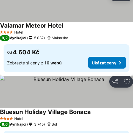
Valamar Meteor Hotel
Ukázat ceny
Hotel
4 Počet hvězdiček
9,2
Vynikající
5 087
Makarska
4 604 Kč
Od
Zobrazte si ceny z
10 webů
Ukázat ceny
Sdílet
Př
Bluesun Holiday Village Bonaca
Ukázat ceny
Hotel
4 Počet hvězdiček
8,6
Vynikající
3 745
Bol