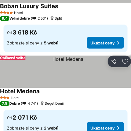
Boban Luxury Suites
Ukázat ceny
Hotel
4 Počet hvězdiček
8,4
Velmi dobré
2 531
Split
3 618 Kč
Od
Zobrazte si ceny z
5 webů
Ukázat ceny
Oblíbená volba
Sdílet
Př
Hotel Medena
Ukázat ceny
Hotel
3 Počet hvězdiček
7,5
Dobré
4 741
Seget Donji
2 071 Kč
Od
Zobrazte si ceny z
2 webů
Ukázat ceny