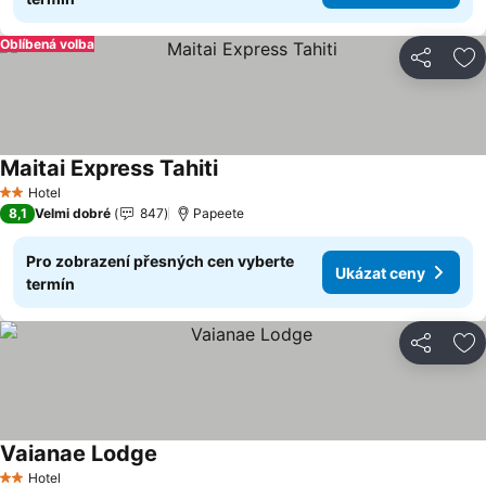
Oblíbená volba
Sdílet
Př
Maitai Express Tahiti
Ukázat ceny
Hotel
2 Počet hvězdiček
8,1
Velmi dobré
847
Papeete
Pro zobrazení přesných cen vyberte
Ukázat ceny
termín
Sdílet
Př
Vaianae Lodge
Ukázat ceny
Hotel
2 Počet hvězdiček