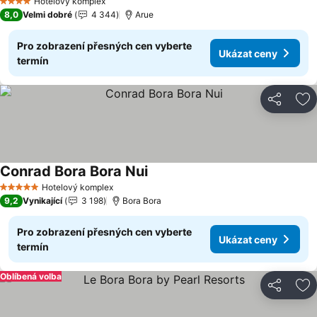
Hotelový komplex
4 Počet hvězdiček
8,0
Velmi dobré
4 344
Arue
Pro zobrazení přesných cen vyberte
Ukázat ceny
termín
Sdílet
Př
Conrad Bora Bora Nui
Ukázat ceny
Hotelový komplex
5 Počet hvězdiček
9,2
Vynikající
3 198
Bora Bora
Pro zobrazení přesných cen vyberte
Ukázat ceny
termín
Oblíbená volba
Sdílet
Př