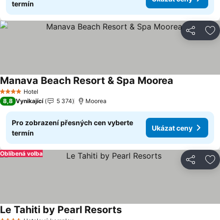
termín
Sdílet
Př
Manava Beach Resort & Spa Moorea
Ukázat ceny
Hotel
4 Počet hvězdiček
8,8
Vynikající
5 374
Moorea
Pro zobrazení přesných cen vyberte
Ukázat ceny
termín
Oblíbená volba
Sdílet
Př
Le Tahiti by Pearl Resorts
Ukázat ceny