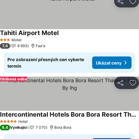
Sdílet
Př
Tahiti Airport Motel
Ukázat ceny
Motel
3 Počet hvězdiček
7,4
6 693
Faa'a
Pro zobrazení přesných cen vyberte
Ukázat ceny
termín
Oblíbená volba
Sdílet
Př
Intercontinental Hotels Bora Bora Resort Thalasso Spa By Ihg
Ukázat ceny
Hotel
5 Počet hvězdiček
9,4
Vynikající
7 070
Bora Bora