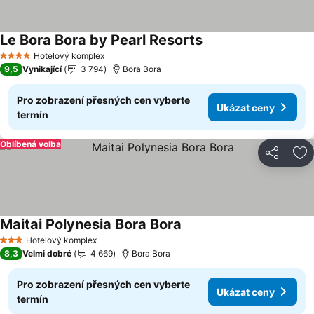
Le Bora Bora by Pearl Resorts
Ukázat ceny
Hotelový komplex
4 Počet hvězdiček
9,5
Vynikající
3 794
Bora Bora
Pro zobrazení přesných cen vyberte
Ukázat ceny
termín
Oblíbená volba
Sdílet
Př
Maitai Polynesia Bora Bora
Ukázat ceny
Hotelový komplex
3 Počet hvězdiček
8,3
Velmi dobré
4 669
Bora Bora
Pro zobrazení přesných cen vyberte
Ukázat ceny
termín