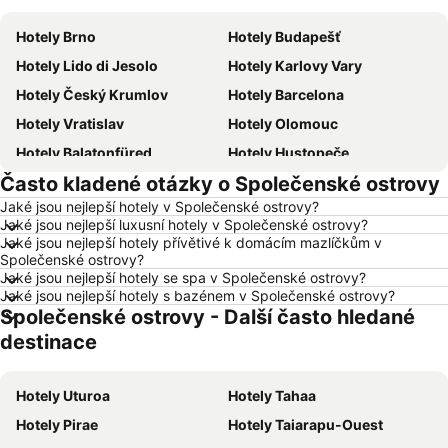
Hotely Brno
Hotely Budapešť
Hotely Lido di Jesolo
Hotely Karlovy Vary
Hotely Český Krumlov
Hotely Barcelona
Hotely Vratislav
Hotely Olomouc
Hotely Balatonfüred
Hotely Hustopeče
Často kladené otázky o Společenské ostrovy
Hotely Vídeň
Hotely Hurghada
Jaké jsou nejlepší hotely v Společenské ostrovy?
Hotely Bratislava
Hotely Kolobrzeg
Jaké jsou nejlepší luxusní hotely v Společenské ostrovy?
Hotely Třeboň
Hotely Málaga
Jaké jsou nejlepší hotely přívětivé k domácím mazlíčkům v
Společenské ostrovy?
Hotely Amsterdam
Hotely Ostrava
Jaké jsou nejlepší hotely se spa v Společenské ostrovy?
Jaké jsou nejlepší hotely s bazénem v Společenské ostrovy?
Hotely Lignano Sabbiadoro
Hotely Mallorca
Společenské ostrovy - Další často hledané
Hotely Vysočina
Hotely Istrie
destinace
Hotely Kréta
Hotely Tunisko
Hotely Rakousko
Hotely Polsko
Hotely Uturoa
Hotely Tahaa
Hotely Slovinsko
Hotely Jeseníky
Hotely Pirae
Hotely Taiarapu-Ouest
Hotely Korfu
Hotely Emilia-Romagna