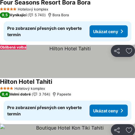
Four Seasons Resort Bora Bora
Ukázat ceny
Hotelový komplex
5 Počet hvězdiček
9,5
Vynikající
5 740
Bora Bora
Pro zobrazení přesných cen vyberte
Ukázat ceny
termín
Oblíbená volba
Sdílet
Př
Hilton Hotel Tahiti
Ukázat ceny
Hotelový komplex
4 Počet hvězdiček
8,4
Velmi dobré
3 764
Papeete
Pro zobrazení přesných cen vyberte
Ukázat ceny
termín
Sdílet
Př