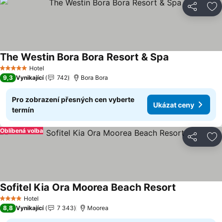
Sdílet
Př
The Westin Bora Bora Resort & Spa
Ukázat ceny
Hotel
5 Počet hvězdiček
9,3
Vynikající
742
Bora Bora
Pro zobrazení přesných cen vyberte
Ukázat ceny
termín
Oblíbená volba
Sdílet
Př
Sofitel Kia Ora Moorea Beach Resort
Ukázat cen
Hotel
4 Počet hvězdiček
8,8
Vynikající
7 343
Moorea