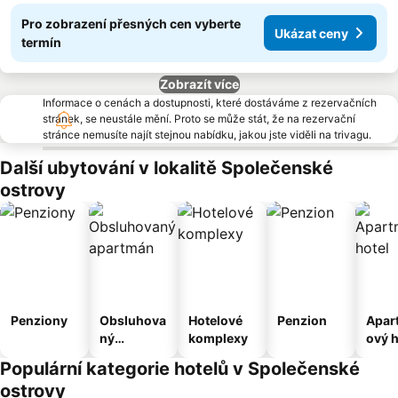
Pro zobrazení přesných cen vyberte
Ukázat ceny
termín
Zobrazít více
Informace o cenách a dostupnosti, které dostáváme z rezervačních
stránek, se neustále mění. Proto se může stát, že na rezervační
stránce nemusíte najít stejnou nabídku, jakou jste viděli na trivagu.
Další ubytování v lokalitě Společenské
ostrovy
Penziony
Obsluhova
Hotelové
Penzion
Apar
ný
komplexy
ový h
apartmán
Populární kategorie hotelů v Společenské
ostrovy