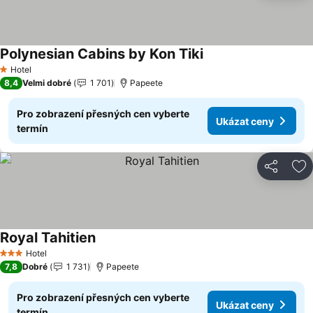
Polynesian Cabins by Kon Tiki
Ukázat ceny
Hotel
1 Počet hvězdiček
8,4
Velmi dobré
1 701
Papeete
Pro zobrazení přesných cen vyberte
Ukázat ceny
termín
Sdílet
Př
Royal Tahitien
Ukázat ceny
Hotel
3 Počet hvězdiček
7,8
Dobré
1 731
Papeete
Pro zobrazení přesných cen vyberte
Ukázat ceny
termín