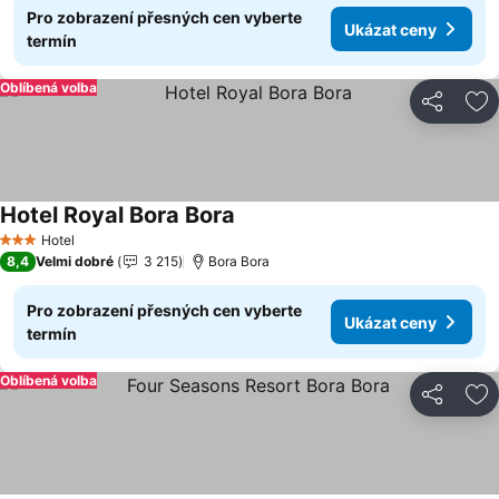
Pro zobrazení přesných cen vyberte
Ukázat ceny
termín
Oblíbená volba
Sdílet
Př
Hotel Royal Bora Bora
Ukázat ceny
Hotel
3 Počet hvězdiček
8,4
Velmi dobré
3 215
Bora Bora
Pro zobrazení přesných cen vyberte
Ukázat ceny
termín
Oblíbená volba
Sdílet
Př