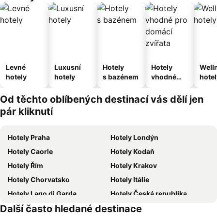
Levné
Luxusní
Hotely
Hotely
Well
hotely
hotely
s bazénem
vhodné
hotel
pro
domácí
Od těchto oblíbených destinací vás dělí jen
zvířata
pár kliknutí
Hotely Praha
Hotely Londýn
Hotely Caorle
Hotely Kodaň
Hotely Řím
Hotely Krakov
Hotely Chorvatsko
Hotely Itálie
Hotely Lago di Garda
Hotely Česká republika
Další často hledané destinace
Hotely Šumava
Hotely Wolfgangsee