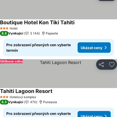
Boutique Hotel Kon Tiki Tahiti
Ukázat ceny
Hotel
3 Počet hvězdiček
8,6
Vynikající
3 144
Papeete
Pro zobrazení přesných cen vyberte
Ukázat ceny
termín
Oblíbená volba
Sdílet
Př
Tahiti Lagoon Resort
Ukázat ceny
Hotelový komplex
3 Počet hvězdiček
8,5
Vynikající
470
Punaauia
Pro zobrazení přesných cen vyberte
Ukázat ceny