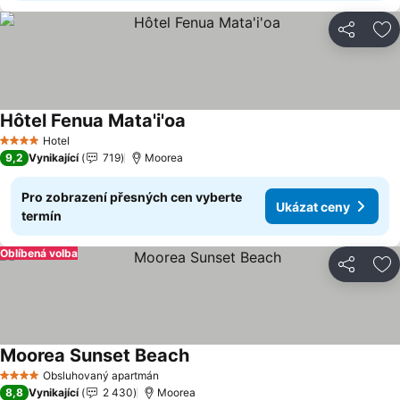
Sdílet
Př
Hôtel Fenua Mata'i'oa
Ukázat ceny
Hotel
4 Počet hvězdiček
9,2
Vynikající
719
Moorea
Pro zobrazení přesných cen vyberte
Ukázat ceny
termín
Oblíbená volba
Sdílet
Př
Moorea Sunset Beach
Ukázat ceny
Obsluhovaný apartmán
4 Počet hvězdiček
8,8
Vynikající
2 430
Moorea