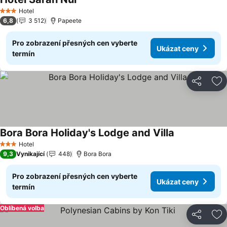
Ukázat ceny
Hotel
3 Počet hvězdiček
6,8
3 512
Papeete
Pro zobrazení přesných cen vyberte
Ukázat ceny
termín
Sdílet
Př
Bora Bora Holiday's Lodge and Villa
Ukázat ceny
Hotel
3 Počet hvězdiček
9,3
Vynikající
448
Bora Bora
Pro zobrazení přesných cen vyberte
Ukázat ceny
termín
Oblíbená volba
Sdílet
Př