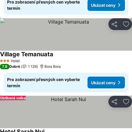
Pro zobrazení přesných cen vyberte
Ukázat ceny
termín
Sdílet
Př
Village Temanuata
Ukázat ceny
Hotel
3 Počet hvězdiček
7,8
Dobré
1 126
Bora Bora
Pro zobrazení přesných cen vyberte
Ukázat ceny
termín
Oblíbená volba
Sdílet
Př
Hotel Sarah Nui