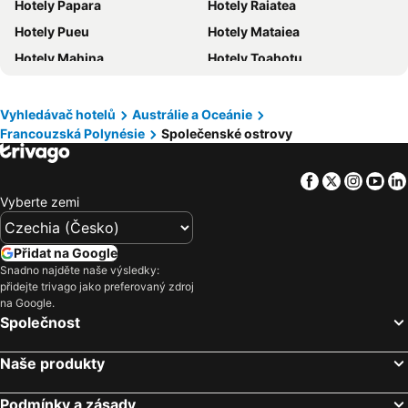
Hotely Papara
Hotely Raiatea
Hotely Krkonoše
Hotely Španělsko
Hotely Pueu
Hotely Mataiea
Hotely Jihočeský kraj
Hotely Salzburk a okolí
Hotely Mahina
Hotely Toahotu
Hotely Rhodos
Hotely Albánie
Hotely Parea
Hotely Tetiaroa
Hotely Kypr
Hotely Koh Samui
Hotely Taravao
Hotely Teahupoo
Vyhledávač hotelů
Austrálie a Oceánie
Francouzská Polynésie
Společenské ostrovy
Hotely Faaone
Facebook
Twitter
Insta
Yo
Vyberte zemi
Přidat na Google
Snadno najděte naše výsledky:
přidejte trivago jako preferovaný zdroj
na Google.
Společnost
Naše produkty
Podmínky a zásady