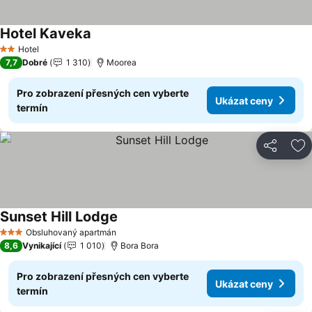
Hotel Kaveka
Ukázat ceny
Hotel
2 Počet hvězdiček
7,7
Dobré
1 310
Moorea
Pro zobrazení přesných cen vyberte
Ukázat ceny
termín
Sdílet
Př
Sunset Hill Lodge
Ukázat ceny
Obsluhovaný apartmán
3 Počet hvězdiček
8,6
Vynikající
1 010
Bora Bora
Pro zobrazení přesných cen vyberte
Ukázat ceny
termín