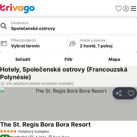
Oblíbené
Přihlási
Me
Destinace
Společenské ostrovy
Příjezd/odjezd
Hosté a pokoje
Vybrat termín
2 hosté, 1 pokoj
Seřadit
Filtr
Mapa
Hotely, Společenské ostrovy (Francouzská
Polynésie)
Vliv přijatých plateb na pořadí výsledků
Sdílet
Př
The St. Regis Bora Bora Resort
Ukázat ceny
Hotelový komplex
5 Počet hvězdiček