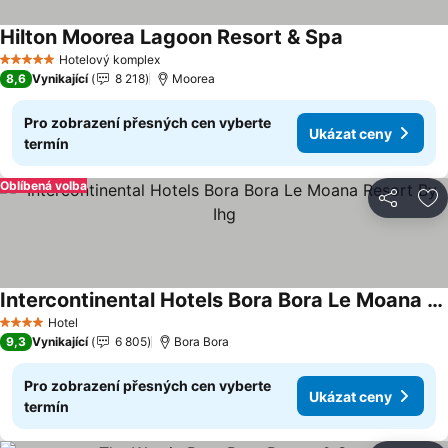
Hilton Moorea Lagoon Resort & Spa
Ukázat ceny
Hotelový komplex
5 Počet hvězdiček
8,6
Vynikající
8 218
Moorea
Pro zobrazení přesných cen vyberte
Ukázat ceny
termín
Oblíbená volba
Sdílet
Př
Intercontinental Hotels Bora Bora Le Moana Resort By Ihg
Ukázat ceny
Hotel
4 Počet hvězdiček
9,3
Vynikající
6 805
Bora Bora
Pro zobrazení přesných cen vyberte
Ukázat ceny
termín