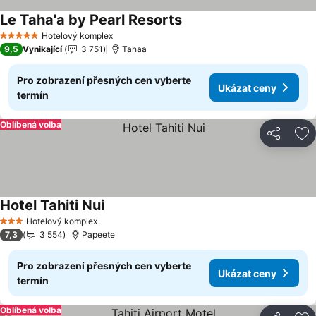
Le Taha'a by Pearl Resorts
Ukázat ceny
Hotelový komplex
5 Počet hvězdiček
9,5
Vynikající
3 751
Tahaa
Pro zobrazení přesných cen vyberte
Ukázat ceny
termín
Oblíbená volba
Sdílet
Př
Hotel Tahiti Nui
Ukázat ceny
Hotelový komplex
3 Počet hvězdiček
7,3
3 554
Papeete
Pro zobrazení přesných cen vyberte
Ukázat ceny
termín
Oblíbená volba