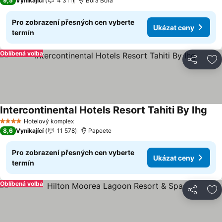
9,5
Vynikající
4 311
Bora Bora
Pro zobrazení přesných cen vyberte
Ukázat ceny
termín
Oblíbená volba
Sdílet
Př
Intercontinental Hotels Resort Tahiti By Ihg
Uká
Hotelový komplex
4 Počet hvězdiček
8,6
Vynikající
11 578
Papeete
Pro zobrazení přesných cen vyberte
Ukázat ceny
termín
Oblíbená volba
Sdílet
Př