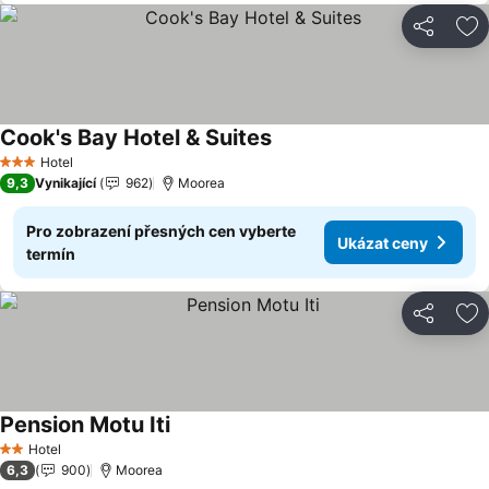
Sdílet
Př
Cook's Bay Hotel & Suites
Ukázat ceny
Hotel
3 Počet hvězdiček
9,3
Vynikající
962
Moorea
Pro zobrazení přesných cen vyberte
Ukázat ceny
termín
Sdílet
Př
Pension Motu Iti
Ukázat ceny
Hotel
2 Počet hvězdiček
6,3
900
Moorea