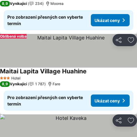
8,9
Vynikající
234
Moorea
Pro zobrazení přesných cen vyberte
Ukázat ceny
termín
Oblíbená volba
Sdílet
Př
Maitai Lapita Village Huahine
Ukázat ceny
Hotel
3 Počet hvězdiček
8,9
Vynikající
1 787
Fare
Pro zobrazení přesných cen vyberte
Ukázat ceny
termín
Sdílet
Př