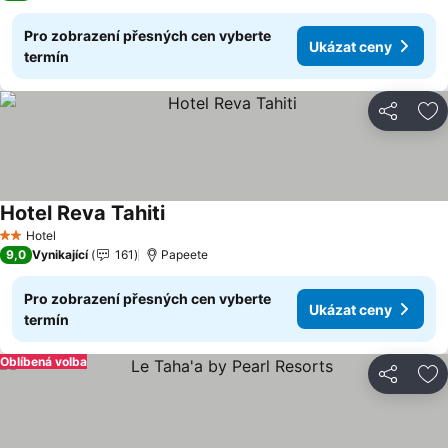
Pro zobrazení přesných cen vyberte
Ukázat ceny
termín
Sdílet
Př
Hotel Reva Tahiti
Ukázat ceny
Hotel
2 Počet hvězdiček
9,0
Vynikající
161
Papeete
Pro zobrazení přesných cen vyberte
Ukázat ceny
termín
Oblíbená volba
Sdílet
Př