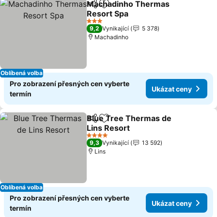
Machadinho Thermas
Sdílet
Přidat na seznam oblíbených h
Resort Spa
3 Počet hvězdiček
9,2
Vynikající
5 378
Machadinho
Oblíbená volba
Pro zobrazení přesných cen vyberte
Ukázat ceny
termín
Blue Tree Thermas de
Sdílet
Přidat na seznam oblíbených h
Lins Resort
4 Počet hvězdiček
9,3
Vynikající
13 592
Lins
Oblíbená volba
Pro zobrazení přesných cen vyberte
Ukázat ceny
termín