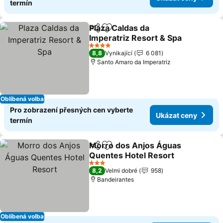
termín
Plaza Caldas da
Sdílet
Přidat na seznam oblíbených h
Imperatriz Resort & Spa
4 Počet hvězdiček
8,8
Vynikající
6 081
Santo Amaro da Imperatriz
Oblíbená volba
Pro zobrazení přesných cen vyberte
Ukázat ceny
termín
Morro dos Anjos Águas
Sdílet
Přidat na seznam oblíbených h
Quentes Hotel Resort
3 Počet hvězdiček
8,2
Velmi dobré
958
Bandeirantes
Oblíbená volba