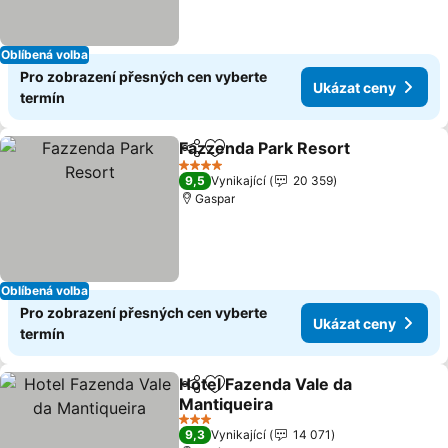
Oblíbená volba
Pro zobrazení přesných cen vyberte
Ukázat ceny
termín
Fazzenda Park Resort
Sdílet
Přidat na seznam oblíbených h
4 Počet hvězdiček
9,5
Vynikající
20 359
Gaspar
Oblíbená volba
Pro zobrazení přesných cen vyberte
Ukázat ceny
termín
Hotel Fazenda Vale da
Sdílet
Přidat na seznam oblíbených h
Mantiqueira
3 Počet hvězdiček
9,3
Vynikající
14 071