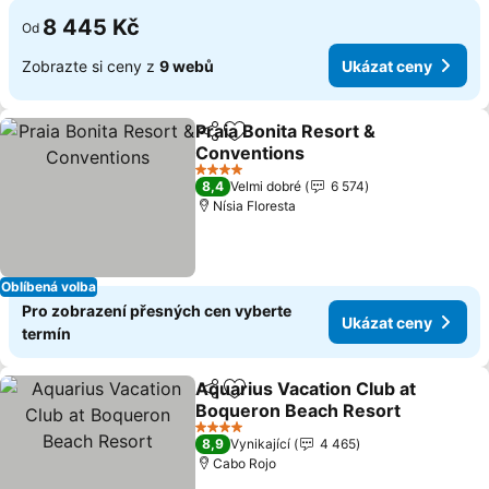
8 445 Kč
Od
Zobrazte si ceny z
9 webů
Ukázat ceny
Praia Bonita Resort &
Sdílet
Přidat na seznam oblíbených h
Conventions
4 Počet hvězdiček
8,4
Velmi dobré
6 574
Nísia Floresta
Oblíbená volba
Pro zobrazení přesných cen vyberte
Ukázat ceny
termín
Aquarius Vacation Club at
Sdílet
Přidat na seznam oblíbených h
Boqueron Beach Resort
4 Počet hvězdiček
8,9
Vynikající
4 465
Cabo Rojo