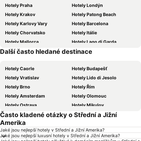
Hotely Praha
Hotely Londýn
Hotely Krakov
Hotely Patong Beach
Hotely Karlovy Vary
Hotely Barcelona
Hotely Chorvatsko
Hotely Itálie
Hotely Mallorca
Hotely Lago di Garda
Další často hledané destinace
Hotely Česká republika
Hotely Šumava
Hotely Caorle
Hotely Budapešť
Hotely Vratislav
Hotely Lido di Jesolo
Hotely Brno
Hotely Řím
Hotely Amsterdam
Hotely Olomouc
Hotely Ostrava
Hotely Mikulov
Často kladené otázky o Střední a Jižní
Hotely Hurghada
Hotely Znojmo
Amerika
Hotely Kolobrzeg
Hotely Lignano Sabbiadoro
Jaké jsou nejlepší hotely v Střední a Jižní Amerika?
Hotely Nice
Hotely Verona
Jaké jsou nejlepší luxusní hotely v Střední a Jižní Amerika?