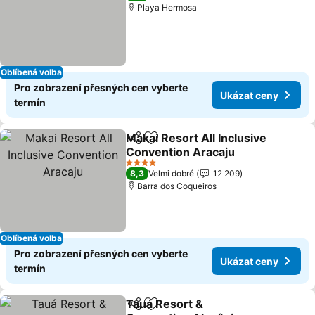
Playa Hermosa
Oblíbená volba
Pro zobrazení přesných cen vyberte
Ukázat ceny
termín
Makai Resort All Inclusive
Sdílet
Přidat na seznam oblíbených h
Convention Aracaju
4 Počet hvězdiček
8,3
Velmi dobré
12 209
Barra dos Coqueiros
Oblíbená volba
Pro zobrazení přesných cen vyberte
Ukázat ceny
termín
Tauá Resort &
Sdílet
Přidat na seznam oblíbených h