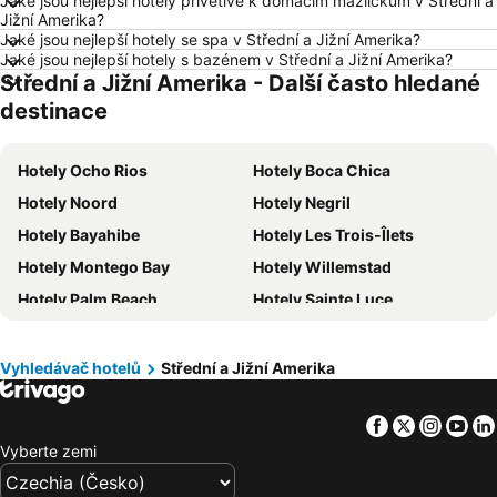
Jaké jsou nejlepší hotely přívětivé k domácím mazlíčkům v Střední a
Hotely České Budějovice
Hotely Manavgat
Jižní Amerika?
Hotely Český Krumlov
Hotely Krkonoše
Jaké jsou nejlepší hotely se spa v Střední a Jižní Amerika?
Jaké jsou nejlepší hotely s bazénem v Střední a Jižní Amerika?
Hotely Beskydy
Hotely Rakousko
Střední a Jižní Amerika - Další často hledané
Hotely Polsko
Hotely Albánie
destinace
Hotely Egypt
Hotely Kypr
Hotely Gran Canaria
Hotely Vysočina
Hotely Ocho Rios
Hotely Boca Chica
Hotely Jeseníky
Hotely Istrie
Hotely Noord
Hotely Negril
Hotely Emilia-Romagna
Hotely Španělsko
Hotely Bayahibe
Hotely Les Trois-Îlets
Hotely Madeira
Hotely Moravský kras
Hotely Montego Bay
Hotely Willemstad
Hotely Slovinsko
Hotely Wolfgangsee
Hotely Palm Beach
Hotely Sainte Luce
Hotely Maledivy
Hotely Salzburk a okolí
Hotely Oranjestad
Hotely Uvero Alto
Hotely Cayo Santa María
Hotely Panama
Vyhledávač hotelů
Střední a Jižní Amerika
Hotely Cusco
Hotely Buenos Aires
Facebook
Twitter
Insta
Yo
Hotely Las Terrenas
Hotely Cayo Guillermo
Vyberte zemi
Hotely Puerto Viejo de Talamanca
Hotely Bogotá
Hotely Kingstown
Hotely Granada