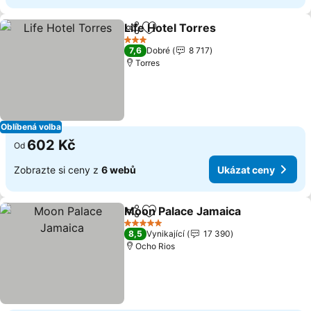
Life Hotel Torres
Sdílet
Přidat na seznam oblíbených h
3 Počet hvězdiček
7,6
Dobré
8 717
Torres
Oblíbená volba
602 Kč
Od
Zobrazte si ceny z
6 webů
Ukázat ceny
Moon Palace Jamaica
Sdílet
Přidat na seznam oblíbených h
5 Počet hvězdiček
8,5
Vynikající
17 390
Ocho Rios