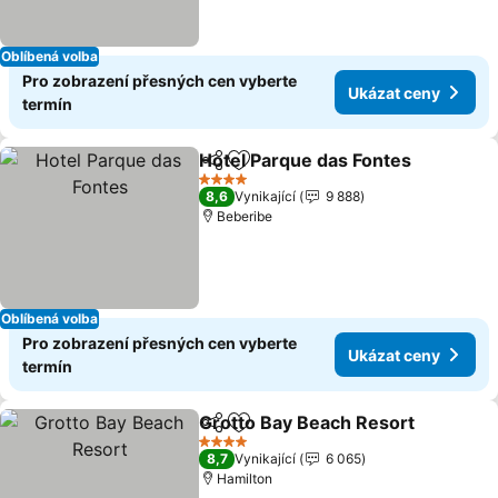
Oblíbená volba
Pro zobrazení přesných cen vyberte
Ukázat ceny
termín
Hotel Parque das Fontes
Sdílet
Přidat na seznam oblíbených h
4 Počet hvězdiček
8,6
Vynikající
9 888
Beberibe
Oblíbená volba
Pro zobrazení přesných cen vyberte
Ukázat ceny
termín
Grotto Bay Beach Resort
Sdílet
Přidat na seznam oblíbených h
4 Počet hvězdiček
8,7
Vynikající
6 065
Hamilton