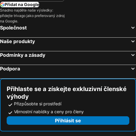
Přidat na Google
Hotely Juan Dolio
Hotely Bridgetown
Snadno najděte naše výsledky:
přidejte trivago jako preferovaný zdroj
Hotely Freeport
Hotely Cabarete
na Google.
Hotely San Juan
Hotely Samana
Společnost
Hotely Santiago
Hotely La Fortuna
Naše produkty
Hotely Medellín
Hotely Cartagena
Hotely Río Hato
Hotely Playa Dorada
Podmínky a zásady
Hotely Sosua
Hotely Seven Mile Beach
Podpora
Hotely Holguín
Hotely Providenciales
Hotely Bocas del Toro
Hotely San José
Přihlaste se a získejte exkluzivní členské
výhody
Přizpůsobte si prostředí
Věrnostní nabídky a ceny pro členy
Přihlásit se