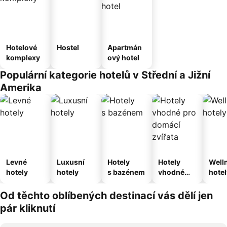
Hotelové
Hostel
Apartmán
komplexy
ový hotel
Populární kategorie hotelů v Střední a Jižní
Amerika
Levné
Luxusní
Hotely
Hotely
Well
hotely
hotely
s bazénem
vhodné
hotel
pro
domácí
Od těchto oblíbených destinací vás dělí jen
zvířata
pár kliknutí