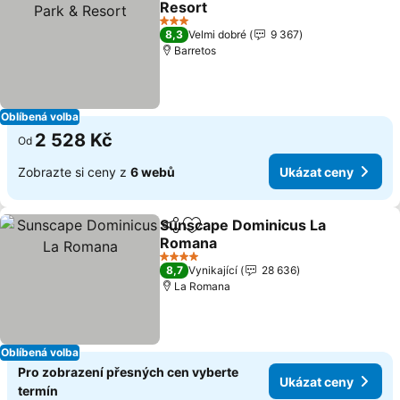
Resort
3 Počet hvězdiček
8,3
Velmi dobré
9 367
Barretos
Oblíbená volba
2 528 Kč
Od
Zobrazte si ceny z
6 webů
Ukázat ceny
Sunscape Dominicus La
Sdílet
Přidat na seznam oblíbených h
Romana
4 Počet hvězdiček
8,7
Vynikající
28 636
La Romana
Oblíbená volba
Pro zobrazení přesných cen vyberte
Ukázat ceny
termín