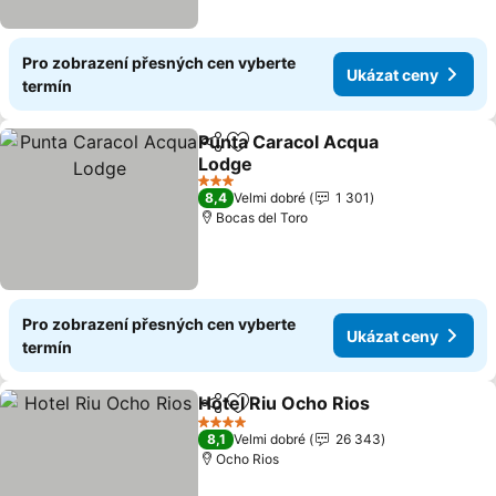
Pro zobrazení přesných cen vyberte
Ukázat ceny
termín
Punta Caracol Acqua
Sdílet
Přidat na seznam oblíbených h
Lodge
3 Počet hvězdiček
8,4
Velmi dobré
1 301
Bocas del Toro
Pro zobrazení přesných cen vyberte
Ukázat ceny
termín
Hotel Riu Ocho Rios
Sdílet
Přidat na seznam oblíbených h
4 Počet hvězdiček
8,1
Velmi dobré
26 343
Ocho Rios