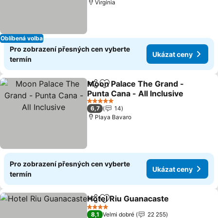
Virgínia
Oblíbená volba
Pro zobrazení přesných cen vyberte
Ukázat ceny
termín
Moon Palace The Grand -
Sdílet
Přidat na seznam oblíbených h
Punta Cana - All Inclusive
5 Počet hvězdiček
6,7
14
Playa Bavaro
Pro zobrazení přesných cen vyberte
Ukázat ceny
termín
Hotel Riu Guanacaste
Sdílet
Přidat na seznam oblíbených h
4 Počet hvězdiček
8,1
Velmi dobré
22 255