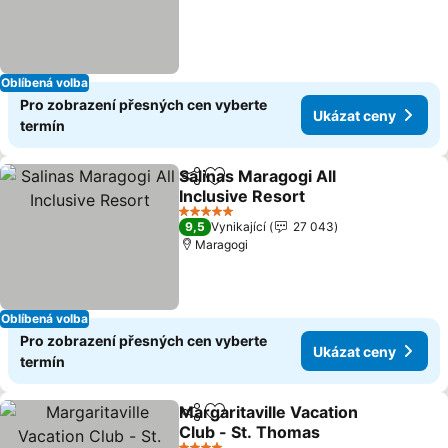
Oblíbená volba
Pro zobrazení přesných cen vyberte
Ukázat ceny
termín
Salinas Maragogi All
Sdílet
Přidat na seznam oblíbených h
Inclusive Resort
5 Počet hvězdiček
9,5
Vynikající
27 043
Maragogi
Oblíbená volba
Pro zobrazení přesných cen vyberte
Ukázat ceny
termín
Margaritaville Vacation
Sdílet
Přidat na seznam oblíbených h
Club - St. Thomas