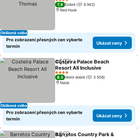
4 Počet hvězdiček
7,9
Dobré
6 942
Red Hook
Oblíbená volba
Pro zobrazení přesných cen vyberte
Ukázat ceny
termín
Costeira Palace Beach
Sdílet
Přidat na seznam oblíbených h
Resort All Inclusive
4 Počet hvězdiček
8,3
Velmi dobré
3 506
Natal
Oblíbená volba
Pro zobrazení přesných cen vyberte
Ukázat ceny
termín
Barretos Country Park &
Sdílet
Přidat na seznam oblíbených h