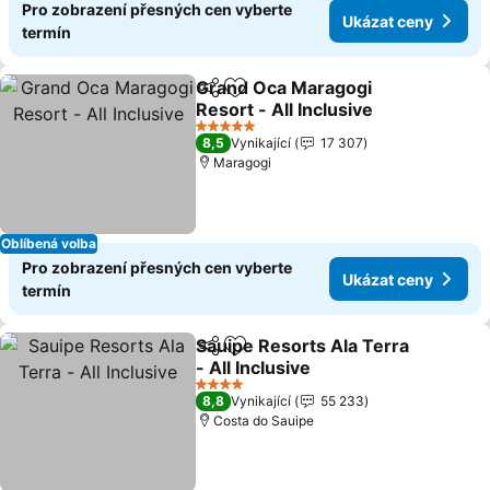
Pro zobrazení přesných cen vyberte
Ukázat ceny
termín
Grand Oca Maragogi
Sdílet
Přidat na seznam oblíbených h
Resort - All Inclusive
5 Počet hvězdiček
8,5
Vynikající
17 307
Maragogi
Oblíbená volba
Pro zobrazení přesných cen vyberte
Ukázat ceny
termín
Sauipe Resorts Ala Terra
Sdílet
Přidat na seznam oblíbených h
- All Inclusive
4 Počet hvězdiček
8,8
Vynikající
55 233
Costa do Sauipe