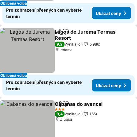
Oblíbená volba
Pro zobrazení přesných cen vyberte
Ukázat ceny
termín
Lagos de Jurema Termas
Sdílet
Přidat na seznam oblíbených h
Resort
9,2
Vynikající
5 986
Iretama
Oblíbená volba
Pro zobrazení přesných cen vyberte
Ukázat ceny
termín
Cabanas do avencal
Sdílet
Přidat na seznam oblíbených h
3 Počet hvězdiček
9,4
Vynikající
165
Urubici