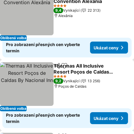
Convention Alexânia
4 Počet hvězdiček
9,4
Vynikající
22 313
Alexânia
Oblíbená volba
Pro zobrazení přesných cen vyberte
Ukázat ceny
termín
Thermas All Inclusive
Sdílet
Přidat na seznam oblíbených h
Resort Poços de Caldas
By Nacional Inn
4 Počet hvězdiček
9,2
Vynikající
13 256
Poços de Caldas
Oblíbená volba
Pro zobrazení přesných cen vyberte
Ukázat ceny
termín