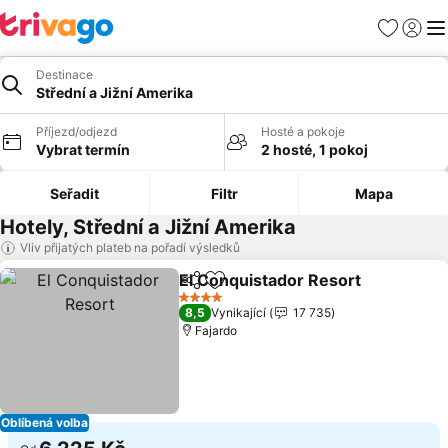
Oblíbené
Přihlási
Me
Destinace
Střední a Jižní Amerika
Příjezd/odjezd
Hosté a pokoje
Vybrat termín
2 hosté, 1 pokoj
Seřadit
Filtr
Mapa
Hotely, Střední a Jižní Amerika
Vliv přijatých plateb na pořadí výsledků
El Conquistador Resort
Sdílet
Přidat na seznam oblíbených h
4 Počet hvězdiček
8,5
Vynikající
17 735
Fajardo
Oblíbená volba