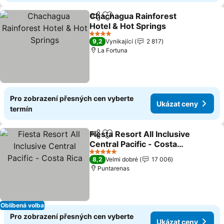
Chachagua Rainforest
Sdílet
Přidat na seznam oblíbených h
Hotel & Hot Springs
4 Počet hvězdiček
9,2
Vynikající
2 817
La Fortuna
Pro zobrazení přesných cen vyberte
Ukázat ceny
termín
Fiesta Resort All Inclusive
Sdílet
Přidat na seznam oblíbených h
Central Pacific - Costa
Rica
5 Počet hvězdiček
8,2
Velmi dobré
17 006
Puntarenas
Oblíbená volba
Pro zobrazení přesných cen vyberte
Ukázat ceny