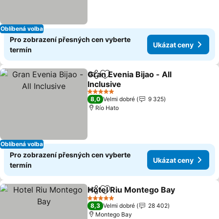
Oblíbená volba
Pro zobrazení přesných cen vyberte
Ukázat ceny
termín
Gran Evenia Bijao - All
Sdílet
Přidat na seznam oblíbených h
Inclusive
5 Počet hvězdiček
8,0
Velmi dobré
9 325
Río Hato
Oblíbená volba
Pro zobrazení přesných cen vyberte
Ukázat ceny
termín
Hotel Riu Montego Bay
Sdílet
Přidat na seznam oblíbených h
5 Počet hvězdiček
8,3
Velmi dobré
28 402
Montego Bay