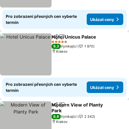
Pro zobrazení přesných cen vyberte
Ukázat ceny
termín
Hotel Unicus Palace
Sdílet
Přidat na seznam oblíbených h
5 Počet hvězdiček
9,3
Vynikající
1 970
Krakov
Pro zobrazení přesných cen vyberte
Ukázat ceny
termín
Modern View of Planty
Sdílet
Přidat na seznam oblíbených h
Park
8,8
Vynikající
2 342
Krakov