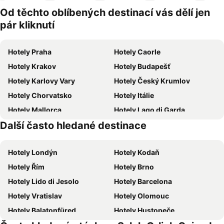
domácí
Od těchto oblíbených destinací vás dělí jen
zvířata
pár kliknutí
Hotely Praha
Hotely Caorle
Hotely Krakov
Hotely Budapešť
Hotely Karlovy Vary
Hotely Český Krumlov
Hotely Chorvatsko
Hotely Itálie
Hotely Mallorca
Hotely Lago di Garda
Další často hledané destinace
Hotely Česká republika
Hotely Vysočina
Hotely Londýn
Hotely Kodaň
Hotely Řím
Hotely Brno
Hotely Lido di Jesolo
Hotely Barcelona
Hotely Vratislav
Hotely Olomouc
Hotely Balatonfüred
Hotely Hustopeče