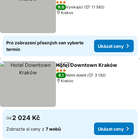
3 Počet hvězdiček
9,0
Vynikající
11 583
Krakov
Pro zobrazení přesných cen vyberte
Ukázat ceny
termín
Hotel Downtown Kraków
Sdílet
Přidat na seznam oblíbených h
3 Počet hvězdiček
8,1
Velmi dobré
3 192
Krakov
2 024 Kč
Od
Zobrazte si ceny z
7 webů
Ukázat ceny