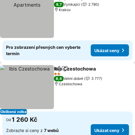
Sdílet
Přidat na seznam oblíbených h
8,7
Vynikající
2 780
Krakov
Pro zobrazení přesných cen vyberte
Ukázat ceny
termín
Ibis Czestochowa
Sdílet
Přidat na seznam oblíbených h
2 Počet hvězdiček
8,4
Velmi dobré
3 777
Czestochowa
Oblíbená volba
1 260 Kč
Od
Zobrazte si ceny z
7 webů
Ukázat ceny