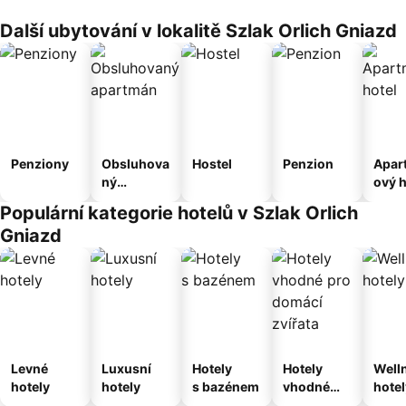
Další ubytování v lokalitě Szlak Orlich Gniazd
Penziony
Obsluhova
Hostel
Penzion
Apar
ný
ový h
apartmán
Populární kategorie hotelů v Szlak Orlich
Gniazd
Levné
Luxusní
Hotely
Hotely
Well
hotely
hotely
s bazénem
vhodné
hotel
pro