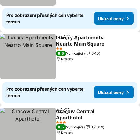
Pro zobrazení přesných cen vyberte
Ukázat ceny
termín
Luxury Apartments
Sdílet
Přidat na seznam oblíbených h
Nearto Main Square
2 Počet hvězdiček
8,8
Vynikající
340
Krakov
Pro zobrazení přesných cen vyberte
Ukázat ceny
termín
Cracow Central
Sdílet
Přidat na seznam oblíbených h
Aparthotel
3 Počet hvězdiček
8,5
Vynikající
12 019
Krakov