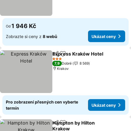
1 946 Kč
Od
Zobrazte si ceny z
8 webů
Ukázat ceny
Express Kraków Hotel
Sdílet
Přidat na seznam oblíbených h
3 Počet hvězdiček
7,9
Dobré
8 569
Krakov
Pro zobrazení přesných cen vyberte
Ukázat ceny
termín
Hampton by Hilton
Sdílet
Přidat na seznam oblíbených h
Krakow