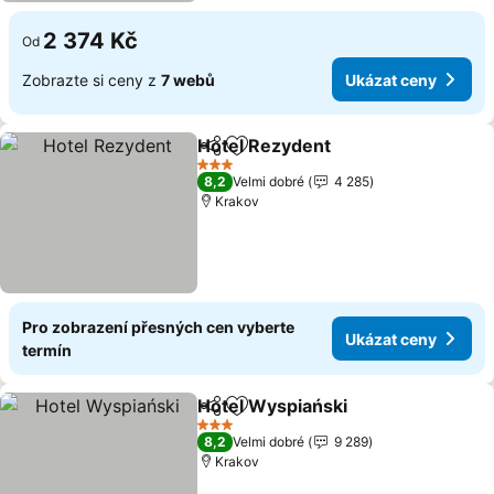
2 374 Kč
Od
Zobrazte si ceny z
7 webů
Ukázat ceny
Hotel Rezydent
Sdílet
Přidat na seznam oblíbených h
3 Počet hvězdiček
8,2
Velmi dobré
4 285
Krakov
Pro zobrazení přesných cen vyberte
Ukázat ceny
termín
Hotel Wyspiański
Sdílet
Přidat na seznam oblíbených h
3 Počet hvězdiček
8,2
Velmi dobré
9 289
Krakov