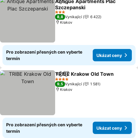
Antique Apartments Plac
Sdílet
Přidat na seznam oblíbených h
Szczepanski
3 Počet hvězdiček
8,8
Vynikající
6 422
Krakov
Pro zobrazení přesných cen vyberte
Ukázat ceny
termín
TRIBE Krakow Old Town
Sdílet
Přidat na seznam oblíbených h
4 Počet hvězdiček
9,5
Vynikající
1 581
Krakov
Pro zobrazení přesných cen vyberte
Ukázat ceny
termín