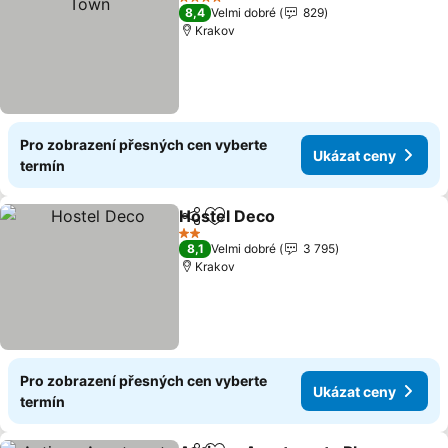
4 Počet hvězdiček
8,4
Velmi dobré
829
Krakov
Pro zobrazení přesných cen vyberte
Ukázat ceny
termín
Hostel Deco
Sdílet
Přidat na seznam oblíbených h
2 Počet hvězdiček
8,1
Velmi dobré
3 795
Krakov
Pro zobrazení přesných cen vyberte
Ukázat ceny
termín