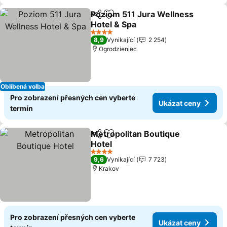
Poziom 511 Jura Wellness
Sdílet
Přidat na seznam oblíbených h
Hotel & Spa
4 Počet hvězdiček
8,9
Vynikající
2 254
Ogrodzieniec
Oblíbená volba
Pro zobrazení přesných cen vyberte
Ukázat ceny
termín
Metropolitan Boutique
Sdílet
Přidat na seznam oblíbených h
Hotel
4 Počet hvězdiček
9,6
Vynikající
7 723
Krakov
Pro zobrazení přesných cen vyberte
Ukázat ceny