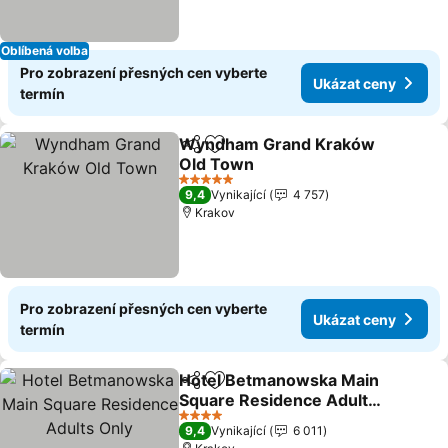
Oblíbená volba
Pro zobrazení přesných cen vyberte
Ukázat ceny
termín
Wyndham Grand Kraków
Sdílet
Přidat na seznam oblíbených h
Old Town
5 Počet hvězdiček
9,4
Vynikající
4 757
Krakov
Pro zobrazení přesných cen vyberte
Ukázat ceny
termín
Hotel Betmanowska Main
Sdílet
Přidat na seznam oblíbených h
Square Residence Adults
Only
4 Počet hvězdiček
9,4
Vynikající
6 011