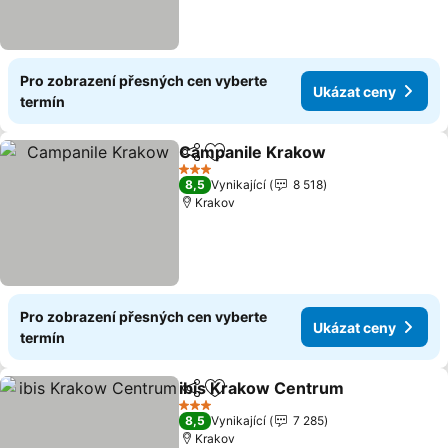
Pro zobrazení přesných cen vyberte
Ukázat ceny
termín
Campanile Krakow
Sdílet
Přidat na seznam oblíbených h
3 Počet hvězdiček
8,5
Vynikající
8 518
Krakov
Pro zobrazení přesných cen vyberte
Ukázat ceny
termín
ibis Krakow Centrum
Sdílet
Přidat na seznam oblíbených h
3 Počet hvězdiček
8,5
Vynikající
7 285
Krakov