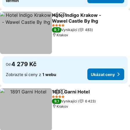
termín
Hotel Indigo Krakow -
Sdílet
Přidat na seznam oblíbených h
Wawel Castle By Ihg
4 Počet hvězdiček
9,7
Vynikající
483
Krakov
4 279 Kč
Od
Zobrazte si ceny z
1 webu
Ukázat ceny
1891 Garni Hotel
Sdílet
Přidat na seznam oblíbených h
4 Počet hvězdiček
9,1
Vynikající
6 423
Krakov