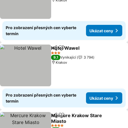
Krakov
Pro zobrazení přesných cen vyberte
Ukázat ceny
termín
Hotel Wawel
Sdílet
Přidat na seznam oblíbených h
3 Počet hvězdiček
9,1
Vynikající
3 794
Krakov
Pro zobrazení přesných cen vyberte
Ukázat ceny
termín
Mercure Krakow Stare
Sdílet
Přidat na seznam oblíbených h
Miasto
4 Počet hvězdiček