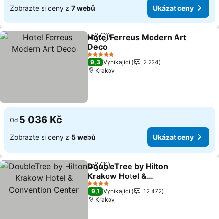
Zobrazte si ceny z
7 webů
Ukázat ceny
Hotel Ferreus Modern Art
Sdílet
Přidat na seznam oblíbených h
Deco
5 Počet hvězdiček
9,3
Vynikající
2 224
Krakov
5 036 Kč
Od
Zobrazte si ceny z
5 webů
Ukázat ceny
DoubleTree by Hilton
Sdílet
Přidat na seznam oblíbených h
Krakow Hotel &
Convention Center
4 Počet hvězdiček
9,1
Vynikající
12 472
Krakov