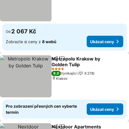
2 067 Kč
Od
Zobrazte si ceny z
8 webů
Ukázat ceny
Metropolo Krakow by
Sdílet
Přidat na seznam oblíbených h
Golden Tulip
4 Počet hvězdiček
9,0
Vynikající
9 278
Krakov
Pro zobrazení přesných cen vyberte
Ukázat ceny
termín
Nextdoor Apartments