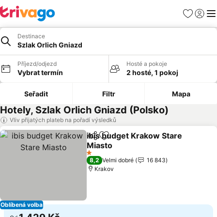
Oblíbené
Přihlási
Me
Destinace
Szlak Orlich Gniazd
Příjezd/odjezd
Hosté a pokoje
Vybrat termín
2 hosté, 1 pokoj
Seřadit
Filtr
Mapa
Hotely, Szlak Orlich Gniazd (Polsko)
Vliv přijatých plateb na pořadí výsledků
ibis budget Krakow Stare
Sdílet
Přidat na seznam oblíbených h
Miasto
1 Počet hvězdiček
8,2
Velmi dobré
16 843
Krakov
Oblíbená volba