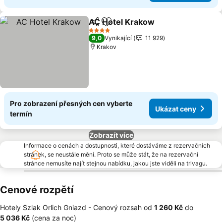
AC Hotel Krakow
Sdílet
Přidat na seznam oblíbených h
4 Počet hvězdiček
9,0
Vynikající
11 929
Krakov
Pro zobrazení přesných cen vyberte
Ukázat ceny
termín
Zobrazít více
Informace o cenách a dostupnosti, které dostáváme z rezervačních
stránek, se neustále mění. Proto se může stát, že na rezervační
stránce nemusíte najít stejnou nabídku, jakou jste viděli na trivagu.
Cenové rozpětí
Hotely Szlak Orlich Gniazd -
Cenový rozsah
od
‎1 260 Kč
do
‎5 036 Kč
(cena za noc)