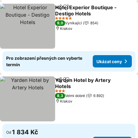
Hotel Experior Boutique -
Sdílet
Přidat na seznam oblíbených h
Destigo Hotels
5 Počet hvězdiček
9,0
Vynikající
854
Krakov
Pro zobrazení přesných cen vyberte
Ukázat ceny
termín
Yarden Hotel by Artery
Sdílet
Přidat na seznam oblíbených h
Hotels
3 Počet hvězdiček
8,3
Velmi dobré
6 892
Krakov
1 834 Kč
Od