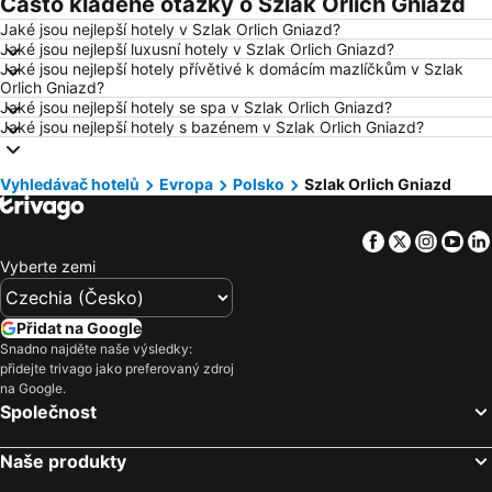
Často kladené otázky o Szlak Orlich Gniazd
Hotely Vídeň
Hotely Hurghada
Jaké jsou nejlepší hotely v Szlak Orlich Gniazd?
Hotely Bratislava
Hotely Kolobrzeg
Jaké jsou nejlepší luxusní hotely v Szlak Orlich Gniazd?
Hotely Třeboň
Hotely Málaga
Jaké jsou nejlepší hotely přívětivé k domácím mazlíčkům v Szlak
Orlich Gniazd?
Hotely Amsterdam
Hotely Ostrava
Jaké jsou nejlepší hotely se spa v Szlak Orlich Gniazd?
Jaké jsou nejlepší hotely s bazénem v Szlak Orlich Gniazd?
Hotely Lignano Sabbiadoro
Hotely Istrie
Hotely Šumava
Hotely Wolfgangsee
Vyhledávač hotelů
Evropa
Polsko
Szlak Orlich Gniazd
Hotely Kréta
Hotely Tunisko
Hotely Rakousko
Hotely Polsko
Facebook
Twitter
Insta
Yo
Hotely Slovinsko
Hotely Jeseníky
Vyberte zemi
Hotely Korfu
Hotely Emilia-Romagna
Hotely Krkonoše
Hotely Španělsko
Přidat na Google
Snadno najděte naše výsledky:
Hotely Jihočeský kraj
Hotely Salzburk a okolí
přidejte trivago jako preferovaný zdroj
Hotely Rhodos
Hotely Albánie
na Google.
Společnost
Hotely Kypr
Hotely Koh Samui
Naše produkty