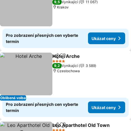
9,5
Vynikající
11 067
Krakov
Pro zobrazení přesných cen vyberte
Ukázat ceny
termín
Hotel Arche
Sdílet
Přidat na seznam oblíbených h
4 Počet hvězdiček
9,2
Vynikající
3 589
Czestochowa
Oblíbená volba
Pro zobrazení přesných cen vyberte
Ukázat ceny
termín
Leo Aparthotel Old Town
Sdílet
Přidat na seznam oblíbených h