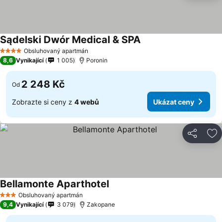
Sądelski Dwór Medical & SPA
Obsluhovaný apartmán
4 Počet hvězdiček
8,6
Vynikající
1 005
Poronin
2 248 Kč
Od
Zobrazte si ceny z
4 webů
Ukázat ceny
Sdílet
Př
Bellamonte Aparthotel
Obsluhovaný apartmán
3 Počet hvězdiček
9,4
Vynikající
3 079
Zakopane