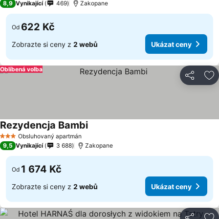
8,9
Vynikající
469
Zakopane
622 Kč
Od
Zobrazte si ceny z
2 webů
Ukázat ceny
Oblíbená volba
Sdílet
Př
Rezydencja Bambi
Obsluhovaný apartmán
3 Počet hvězdiček
9,5
Vynikající
3 688
Zakopane
1 674 Kč
Od
Zobrazte si ceny z
2 webů
Ukázat ceny