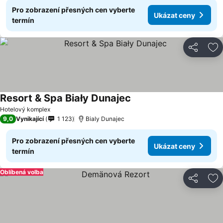
Pro zobrazení přesných cen vyberte
Ukázat ceny
termín
Sdílet
Př
Resort & Spa Biały Dunajec
Hotelový komplex
9,0
Vynikající
1 123
Bialy Dunajec
Pro zobrazení přesných cen vyberte
Ukázat ceny
termín
Oblíbená volba
Sdílet
Př