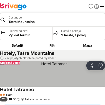
Oblíbené
Přihlási
Me
Destinace
Tatra Mountains
Příjezd/odjezd
Hosté a pokoje
Vybrat termín
2 hosté, 1 pokoj
Seřadit
Filtr
Mapa
Hotely, Tatra Mountains
Vliv přijatých plateb na pořadí výsledků
Oblíbená volba
Sdílet
Př
Hotel Tatranec
Hotel
2 Počet hvězdiček
7,1
505
Tatranská Lomnica