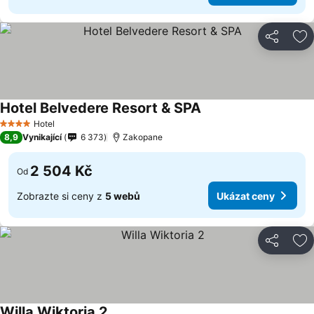
Sdílet
Př
Hotel Belvedere Resort & SPA
Hotel
4 Počet hvězdiček
8,9
Vynikající
6 373
Zakopane
2 504 Kč
Od
Zobrazte si ceny z
5 webů
Ukázat ceny
Sdílet
Př
Willa Wiktoria 2