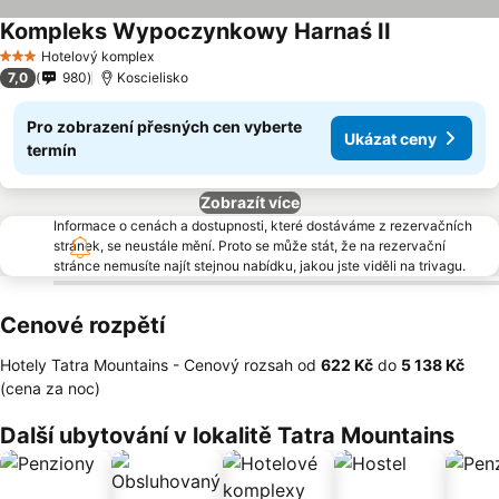
Kompleks Wypoczynkowy Harnaś II
Hotelový komplex
3 Počet hvězdiček
7,0
980
Koscielisko
Pro zobrazení přesných cen vyberte
Ukázat ceny
termín
Zobrazít více
Informace o cenách a dostupnosti, které dostáváme z rezervačních
stránek, se neustále mění. Proto se může stát, že na rezervační
stránce nemusíte najít stejnou nabídku, jakou jste viděli na trivagu.
Cenové rozpětí
Hotely Tatra Mountains -
Cenový rozsah
od
‎622 Kč
do
‎5 138 Kč
(cena za noc)
Další ubytování v lokalitě Tatra Mountains