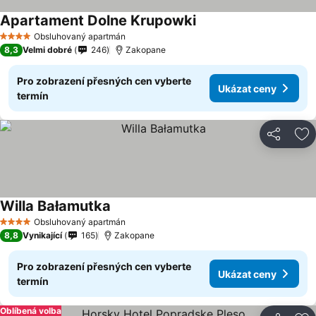
Apartament Dolne Krupowki
Obsluhovaný apartmán
4 Počet hvězdiček
8,3
Velmi dobré
246
Zakopane
Pro zobrazení přesných cen vyberte
Ukázat ceny
termín
Sdílet
Př
Willa Bałamutka
Obsluhovaný apartmán
4 Počet hvězdiček
8,8
Vynikající
165
Zakopane
Pro zobrazení přesných cen vyberte
Ukázat ceny
termín
Oblíbená volba