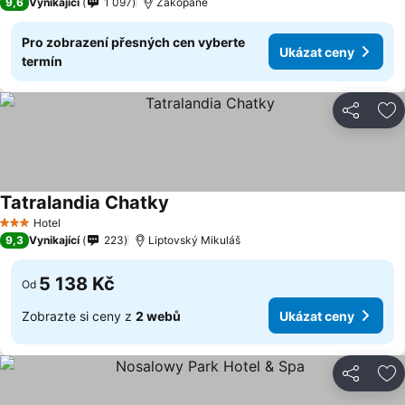
9,6
Vynikající
1 097
Zakopane
Pro zobrazení přesných cen vyberte
Ukázat ceny
termín
Sdílet
Př
Tatralandia Chatky
Hotel
3 Počet hvězdiček
9,3
Vynikající
223
Liptovský Mikuláš
5 138 Kč
Od
Zobrazte si ceny z
2 webů
Ukázat ceny
Sdílet
Př