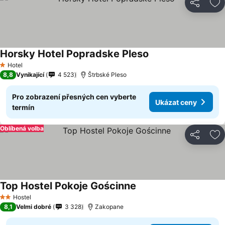
Sdílet
Př
Horsky Hotel Popradske Pleso
Hotel
1 Počet hvězdiček
8,8
Vynikající
4 523
Štrbské Pleso
Pro zobrazení přesných cen vyberte
Ukázat ceny
termín
Oblíbená volba
Sdílet
Př
Top Hostel Pokoje Gościnne
Hostel
2 Počet hvězdiček
8,1
Velmi dobré
3 328
Zakopane