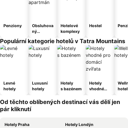
Penziony
Obsluhova
Hotelové
Hostel
Penz
ný
komplexy
apartmán
Populární kategorie hotelů v Tatra Mountains
Levné
Luxusní
Hotely
Hotely
Well
hotely
hotely
s bazénem
vhodné
hotel
pro
domácí
Od těchto oblíbených destinací vás dělí jen
zvířata
pár kliknutí
Hotely Praha
Hotely Londýn