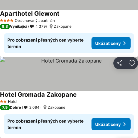
Aparthotel Giewont
Obsluhovaný apartmán
4 Počet hvězdiček
8,8
Vynikající
4 379
Zakopane
Pro zobrazení přesných cen vyberte
Ukázat ceny
termín
Sdílet
Př
Hotel Gromada Zakopane
Hotel
2 Počet hvězdiček
7,9
Dobré
2 094
Zakopane
Pro zobrazení přesných cen vyberte
Ukázat ceny
termín