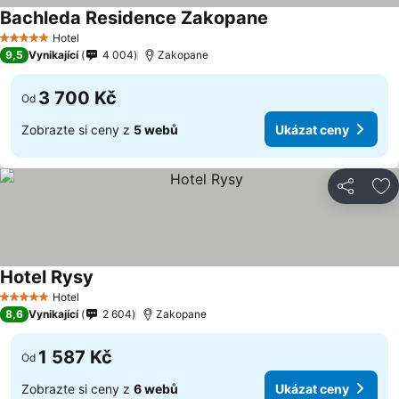
Bachleda Residence Zakopane
Hotel
5 Počet hvězdiček
9,5
Vynikající
4 004
Zakopane
3 700 Kč
Od
Zobrazte si ceny z
5 webů
Ukázat ceny
Sdílet
Př
Hotel Rysy
Hotel
5 Počet hvězdiček
8,6
Vynikající
2 604
Zakopane
1 587 Kč
Od
Zobrazte si ceny z
6 webů
Ukázat ceny