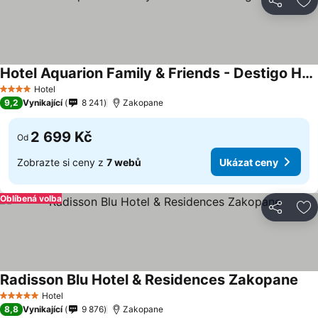
Sdílet
Př
Hotel Aquarion Family & Friends - Destigo Hotels
Hotel
4 Počet hvězdiček
9,2
Vynikající
8 241
Zakopane
2 699 Kč
Od
Zobrazte si ceny z
7 webů
Ukázat ceny
Oblíbená volba
Sdílet
Př
Radisson Blu Hotel & Residences Zakopane
Hotel
5 Počet hvězdiček
8,8
Vynikající
9 876
Zakopane