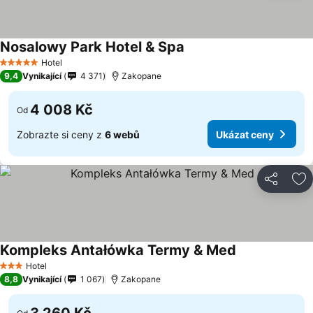
Nosalowy Park Hotel & Spa
Hotel
5 Počet hvězdiček
9,4
Vynikající
4 371
Zakopane
4 008 Kč
Od
Zobrazte si ceny z
6 webů
Ukázat ceny
Sdílet
Př
Kompleks Antałówka Termy & Med
Hotel
3 Počet hvězdiček
8,8
Vynikající
1 067
Zakopane