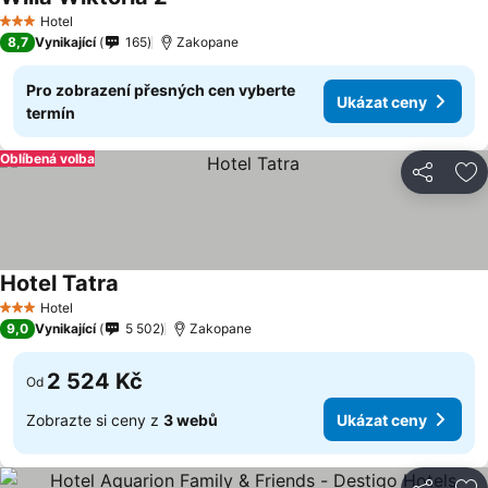
Hotel
3 Počet hvězdiček
8,7
Vynikající
165
Zakopane
Pro zobrazení přesných cen vyberte
Ukázat ceny
termín
Oblíbená volba
Sdílet
Př
Hotel Tatra
Hotel
3 Počet hvězdiček
9,0
Vynikající
5 502
Zakopane
2 524 Kč
Od
Zobrazte si ceny z
3 webů
Ukázat ceny