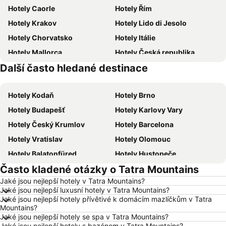
Hotely Caorle
Hotely Řím
Hotely Krakov
Hotely Lido di Jesolo
Hotely Chorvatsko
Hotely Itálie
Hotely Mallorca
Hotely Česká republika
Další často hledané destinace
Hotely Istrie
Hotely Šumava
Hotely Kodaň
Hotely Brno
Hotely Budapešť
Hotely Karlovy Vary
Hotely Český Krumlov
Hotely Barcelona
Hotely Vratislav
Hotely Olomouc
Hotely Balatonfüred
Hotely Hustopeče
Často kladené otázky o Tatra Mountains
Hotely Vídeň
Hotely Hurghada
Jaké jsou nejlepší hotely v Tatra Mountains?
Hotely Bratislava
Hotely Kolobrzeg
Jaké jsou nejlepší luxusní hotely v Tatra Mountains?
Hotely Třeboň
Hotely Málaga
Jaké jsou nejlepší hotely přívětivé k domácím mazlíčkům v Tatra
Mountains?
Hotely Amsterdam
Hotely Ostrava
Jaké jsou nejlepší hotely se spa v Tatra Mountains?
Jaké jsou nejlepší hotely s bazénem v Tatra Mountains?