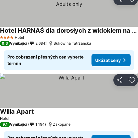
Sdílet
Př
Hotel HARNAŚ dla dorosłych z widokiem na Tatry - Adults only
Hotel
4 Počet hvězdiček
9,3
Vynikající
2 684
Bukowina Tatrzanska
Pro zobrazení přesných cen vyberte
Ukázat ceny
termín
Sdílet
Př
Willa Apart
Hotel
9,1
Vynikající
1 194
Zakopane
Pro zobrazení přesných cen vyberte