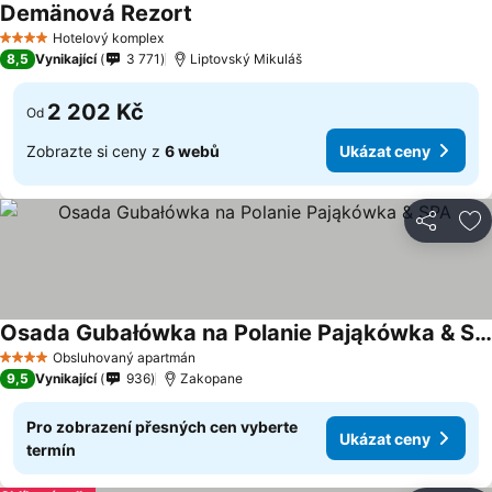
Demänová Rezort
Hotelový komplex
4 Počet hvězdiček
8,5
Vynikající
3 771
Liptovský Mikuláš
2 202 Kč
Od
Zobrazte si ceny z
6 webů
Ukázat ceny
Sdílet
Př
Osada Gubałówka na Polanie Pająkówka & SPA
Obsluhovaný apartmán
4 Počet hvězdiček
9,5
Vynikající
936
Zakopane
Pro zobrazení přesných cen vyberte
Ukázat ceny
termín