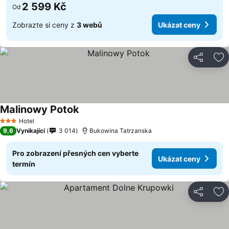
2 599 Kč
Od
Zobrazte si ceny z
3 webů
Ukázat ceny
Sdílet
Př
Malinowy Potok
Hotel
3 Počet hvězdiček
9,6
Vynikající
3 014
Bukowina Tatrzanska
Pro zobrazení přesných cen vyberte
Ukázat ceny
termín
Sdílet
Př