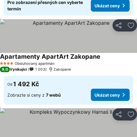
Pro zobrazení přesných cen vyberte
Ukázat ceny
termín
Sdílet
Př
Apartamenty ApartArt Zakopane
Obsluhovaný apartmán
4 Počet hvězdiček
9,0
Vynikající
1 003
Zakopane
1 492 Kč
Od
Zobrazte si ceny z
7 webů
Ukázat ceny
Sdílet
Př