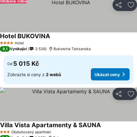
Oblíbená volba
Sdílet
Př
Hotel BUKOVINA
Hotel
4 Počet hvězdiček
9,1
Vynikající
3 536
Bukowina Tatrzanska
5 015 Kč
Od
Zobrazte si ceny z
2 webů
Ukázat ceny
Sdílet
Př
Villa Vista Apartamenty & SAUNA
Obsluhovaný apartmán
3 Počet hvězdiček