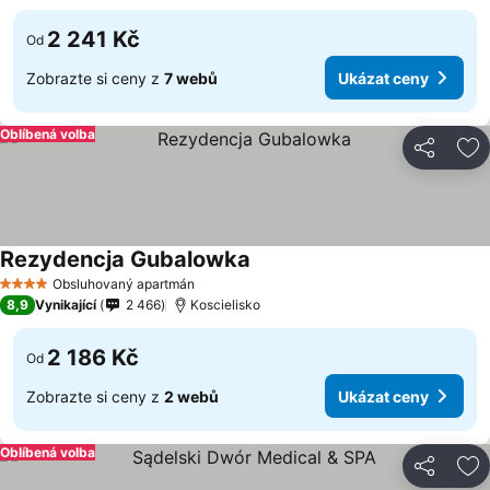
2 241 Kč
Od
Zobrazte si ceny z
7 webů
Ukázat ceny
Oblíbená volba
Sdílet
Př
Rezydencja Gubalowka
Obsluhovaný apartmán
4 Počet hvězdiček
8,9
Vynikající
2 466
Koscielisko
2 186 Kč
Od
Zobrazte si ceny z
2 webů
Ukázat ceny
Oblíbená volba
Sdílet
Př