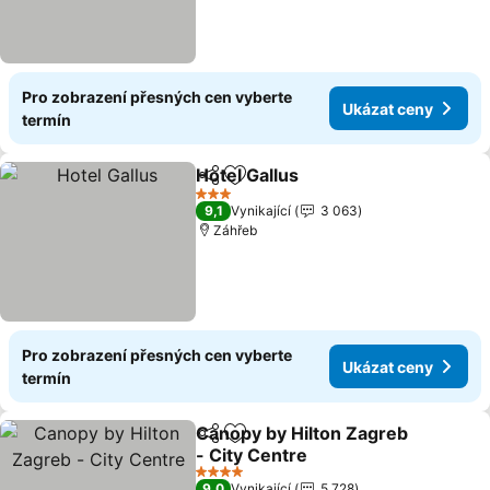
Pro zobrazení přesných cen vyberte
Ukázat ceny
termín
Hotel Gallus
Sdílet
Přidat na seznam oblíbených h
Ukázat ceny
3 Počet hvězdiček
9,1
Vynikající
3 063
Záhřeb
Pro zobrazení přesných cen vyberte
Ukázat ceny
termín
Canopy by Hilton Zagreb
Sdílet
Přidat na seznam oblíbených h
- City Centre
Ukázat ceny
4 Počet hvězdiček
9,0
Vynikající
5 728