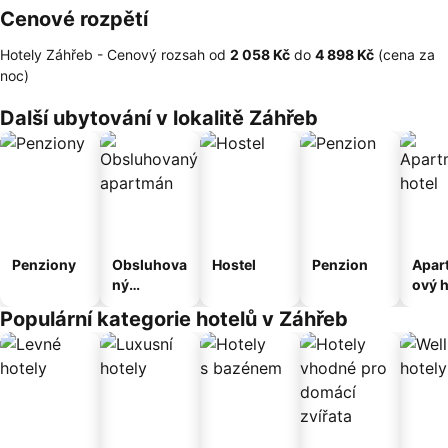
Cenové rozpětí
Hotely Záhřeb -
Cenový rozsah
od
‎2 058 Kč
do
‎4 898 Kč
(cena za
noc)
Další ubytování v lokalitě Záhřeb
Penziony
Obsluhova
Hostel
Penzion
Apar
ný
ový h
apartmán
Populární kategorie hotelů v Záhřeb