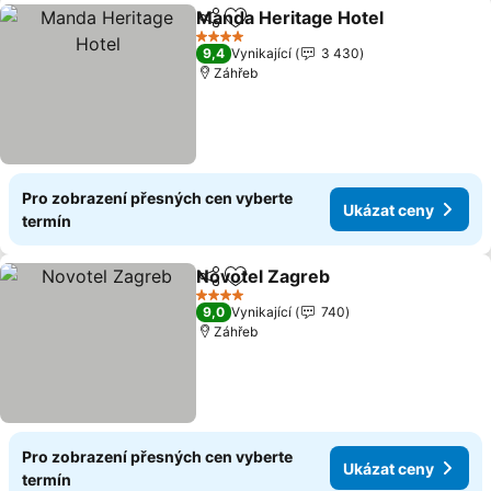
Manda Heritage Hotel
Sdílet
Přidat na seznam oblíbených h
Ukáz
4 Počet hvězdiček
9,4
Vynikající
3 430
Záhřeb
Pro zobrazení přesných cen vyberte
Ukázat ceny
termín
Novotel Zagreb
Sdílet
Přidat na seznam oblíbených h
Ukázat ce
4 Počet hvězdiček
9,0
Vynikající
740
Záhřeb
Pro zobrazení přesných cen vyberte
Ukázat ceny
termín