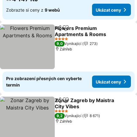
Zobrazte si ceny z
9 webů
Ukázat ceny
Flowers Premium
Sdílet
Přidat na seznam oblíbených h
Apartments & Rooms
Ukázat ceny
4 Počet hvězdiček
9,0
Vynikající
273
Záhřeb
Pro zobrazení přesných cen vyberte
Ukázat ceny
termín
Zonar Zagreb by Maistra
Sdílet
Přidat na seznam oblíbených h
City Vibes
Ukázat ceny
4 Počet hvězdiček
9,2
Vynikající
8 671
Záhřeb