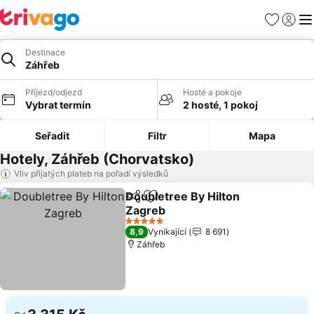
Oblíbené
Přihlási
Me
Destinace
Záhřeb
Příjezd/odjezd
Hosté a pokoje
Vybrat termín
2 hosté, 1 pokoj
Seřadit
Filtr
Mapa
Hotely, Záhřeb (Chorvatsko)
Vliv přijatých plateb na pořadí výsledků
Doubletree By Hilton
Sdílet
Přidat na seznam oblíbených h
Zagreb
Ukázat ceny
5 Počet hvězdiček
8,9
Vynikající
8 691
Záhřeb