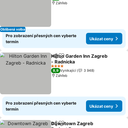
Záhřeb
Oblíbená volba
Pro zobrazení přesných cen vyberte
Ukázat ceny
termín
Hilton Garden Inn Zagreb
Sdílet
Přidat na seznam oblíbených h
- Radnicka
Ukázat ceny
4 Počet hvězdiček
8,9
Vynikající
3 948
Záhřeb
Pro zobrazení přesných cen vyberte
Ukázat ceny
termín
Downtown Zagreb
Sdílet
Přidat na seznam oblíbených h