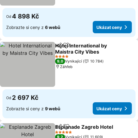
4 898 Kč
Od
Zobrazte si ceny z
6 webů
Ukázat ceny
Hotel International by
Sdílet
Přidat na seznam oblíbených h
Maistra City Vibes
Ukázat ceny
4 Počet hvězdiček
9,0
Vynikající
10 784
Záhřeb
2 697 Kč
Od
Zobrazte si ceny z
9 webů
Ukázat ceny
Esplanade Zagreb Hotel
Sdílet
Přidat na seznam oblíbených h
Uk
5 Počet hvězdiček
9,2
Vynikající
11 609