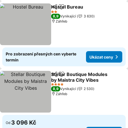
Hostel Bureau
Sdílet
Přidat na seznam oblíbených h
Ukázat cen
2 Počet hvězdiček
8,9
Vynikající
3 630
Záhřeb
Pro zobrazení přesných cen vyberte
Ukázat ceny
termín
Stellar Boutique Modules
Sdílet
Přidat na seznam oblíbených h
by Maistra City Vibes
Ukázat ceny
4 Počet hvězdiček
8,9
Vynikající
2 530
Záhřeb
3 096 Kč
Od