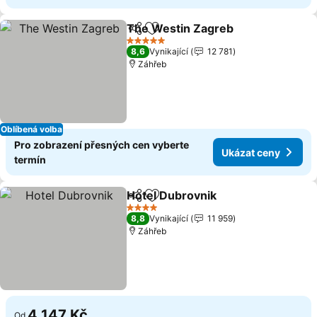
The Westin Zagreb
Sdílet
Přidat na seznam oblíbených h
Ukázat
5 Počet hvězdiček
8,6
Vynikající
12 781
Záhřeb
Oblíbená volba
Pro zobrazení přesných cen vyberte
Ukázat ceny
termín
Hotel Dubrovnik
Sdílet
Přidat na seznam oblíbených h
Ukázat ce
4 Počet hvězdiček
8,8
Vynikající
11 959
Záhřeb
4 147 Kč
Od