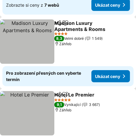
Zobrazte si ceny z
7 webů
Ukázat ceny
Madison Luxury
Sdílet
Přidat na seznam oblíbených h
Apartments & Rooms
Ukázat ceny
4 Počet hvězdiček
8,3
Velmi dobré
1 549
Záhřeb
Pro zobrazení přesných cen vyberte
Ukázat ceny
termín
Hotel Le Premier
Sdílet
Přidat na seznam oblíbených h
Ukázat c
5 Počet hvězdiček
9,1
Vynikající
3 667
Záhřeb