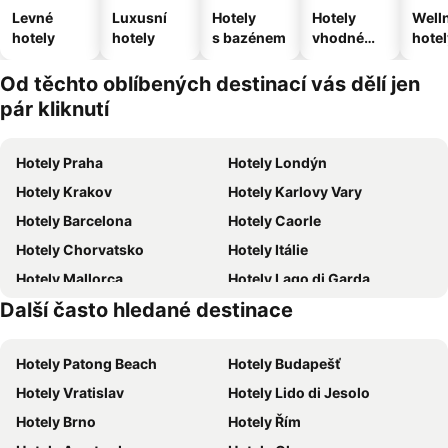
Levné
Luxusní
Hotely
Hotely
Well
hotely
hotely
s bazénem
vhodné
hotel
pro
domácí
Od těchto oblíbených destinací vás dělí jen
zvířata
pár kliknutí
Hotely Praha
Hotely Londýn
Hotely Krakov
Hotely Karlovy Vary
Hotely Barcelona
Hotely Caorle
Hotely Chorvatsko
Hotely Itálie
Hotely Mallorca
Hotely Lago di Garda
Další často hledané destinace
Hotely Šumava
Hotely Krkonoše
Hotely Patong Beach
Hotely Budapešť
Hotely Vratislav
Hotely Lido di Jesolo
Hotely Brno
Hotely Řím