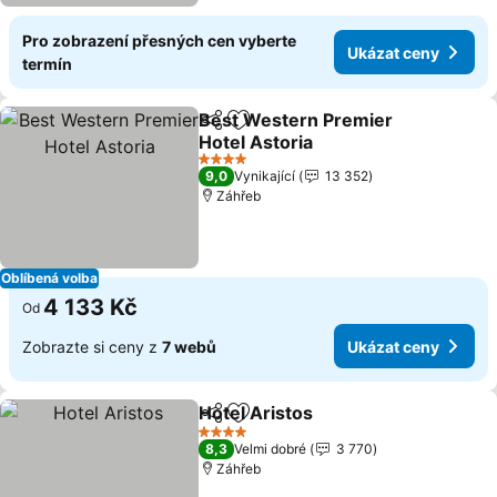
Pro zobrazení přesných cen vyberte
Ukázat ceny
termín
Best Western Premier
Sdílet
Přidat na seznam oblíbených h
Hotel Astoria
Ukázat ceny
4 Počet hvězdiček
9,0
Vynikající
13 352
Záhřeb
Oblíbená volba
4 133 Kč
Od
Zobrazte si ceny z
7 webů
Ukázat ceny
Hotel Aristos
Sdílet
Přidat na seznam oblíbených h
Ukázat ceny
4 Počet hvězdiček
8,3
Velmi dobré
3 770
Záhřeb