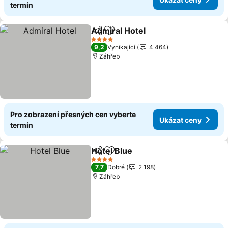
termín
Admiral Hotel
Sdílet
Přidat na seznam oblíbených h
Ukázat ceny
4 Počet hvězdiček
9,2
Vynikající
4 464
Záhřeb
Pro zobrazení přesných cen vyberte
Ukázat ceny
termín
Hotel Blue
Sdílet
Přidat na seznam oblíbených h
Ukázat ceny
4 Počet hvězdiček
7,7
Dobré
2 198
Záhřeb