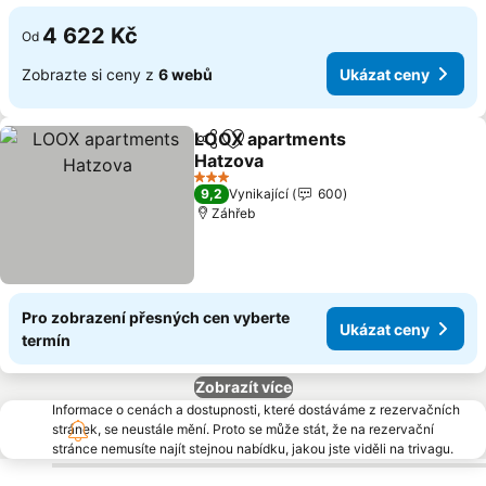
4 622 Kč
Od
Zobrazte si ceny z
6 webů
Ukázat ceny
LOOX apartments
Sdílet
Přidat na seznam oblíbených h
Hatzova
Ukázat ceny
3 Počet hvězdiček
9,2
Vynikající
600
Záhřeb
Pro zobrazení přesných cen vyberte
Ukázat ceny
termín
Zobrazít více
Informace o cenách a dostupnosti, které dostáváme z rezervačních
stránek, se neustále mění. Proto se může stát, že na rezervační
stránce nemusíte najít stejnou nabídku, jakou jste viděli na trivagu.