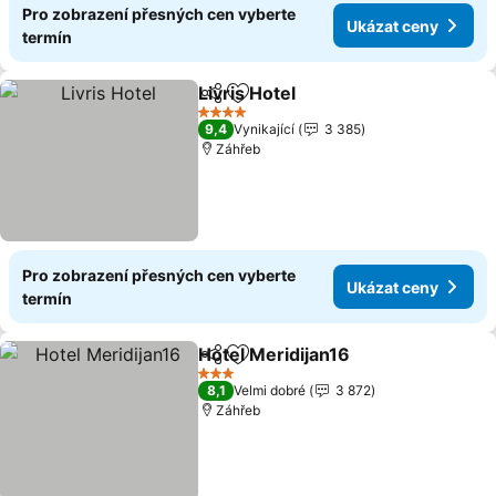
Pro zobrazení přesných cen vyberte
Ukázat ceny
termín
Livris Hotel
Sdílet
Přidat na seznam oblíbených h
Ukázat ceny
4 Počet hvězdiček
9,4
Vynikající
3 385
Záhřeb
Pro zobrazení přesných cen vyberte
Ukázat ceny
termín
Hotel Meridijan16
Sdílet
Přidat na seznam oblíbených h
Ukázat 
3 Počet hvězdiček
8,1
Velmi dobré
3 872
Záhřeb