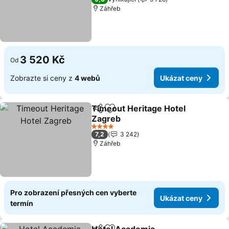
Záhřeb
3 520 Kč
Od
Zobrazte si ceny z
4 webů
Ukázat ceny
Timeout Heritage Hotel
Sdílet
Přidat na seznam oblíbených h
Zagreb
Ukázat ceny
4 Počet hvězdiček
7,2
3 242
Záhřeb
Pro zobrazení přesných cen vyberte
Ukázat ceny
termín