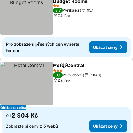
Budget Rooms
Ukázat ceny
2 Počet hvězdiček
8,7
Vynikající
957
Záhřeb
Pro zobrazení přesných cen vyberte
Ukázat ceny
termín
Hotel Central
Sdílet
Přidat na seznam oblíbených h
Ukázat ceny
3 Počet hvězdiček
8,1
Velmi dobré
7 040
Záhřeb
Oblíbená volba
2 904 Kč
Od
Zobrazte si ceny z
5 webů
Ukázat ceny