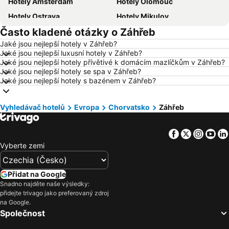
Hotely Amsterdam
Hotely Olomouc
Hotely Ostrava
Hotely Mikulov
Často kladené otázky o Záhřeb
Hotely Hurghada
Hotely Znojmo
Jaké jsou nejlepší hotely v Záhřeb?
Hotely Kolobrzeg
Hotely Lignano Sabbiadoro
Jaké jsou nejlepší luxusní hotely v Záhřeb?
Hotely Nice
Hotely Verona
Jaké jsou nejlepší hotely přívětivé k domácím mazlíčkům v Záhřeb?
Jaké jsou nejlepší hotely se spa v Záhřeb?
Hotely České Budějovice
Hotely Manavgat
Jaké jsou nejlepší hotely s bazénem v Záhřeb?
Hotely Český Krumlov
Hotely Česká republika
Hotely Beskydy
Hotely Rakousko
Vyhledávač hotelů
Evropa
Chorvatsko
Záhřeb
Hotely Polsko
Hotely Albánie
Facebook
Twitter
Insta
Yo
Hotely Egypt
Hotely Kypr
Vyberte zemi
Hotely Gran Canaria
Hotely Vysočina
Hotely Jeseníky
Hotely Istrie
Přidat na Google
Hotely Emilia-Romagna
Hotely Španělsko
Snadno najděte naše výsledky:
přidejte trivago jako preferovaný zdroj
Hotely Madeira
Hotely Moravský kras
na Google.
Hotely Slovinsko
Hotely Wolfgangsee
Společnost
Hotely Maledivy
Hotely Salzburk a okolí