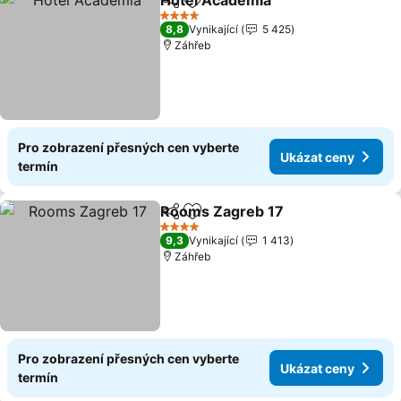
Hotel Academia
Sdílet
Přidat na seznam oblíbených h
Ukázat ce
4 Počet hvězdiček
8,8
Vynikající
5 425
Záhřeb
Pro zobrazení přesných cen vyberte
Ukázat ceny
termín
Rooms Zagreb 17
Sdílet
Přidat na seznam oblíbených h
Ukázat 
4 Počet hvězdiček
9,3
Vynikající
1 413
Záhřeb
Pro zobrazení přesných cen vyberte
Ukázat ceny
termín