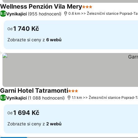
Wellness Penzión Vila Mery
3 Počet hvězdiček
Vynikající
(955 hodnocení)
9,0
0.6 km >> Železniční stanice Poprad-Ta
1 740 Kč
Od
Zobrazte si ceny z
6 webů
Garni Hotel Tatramonti
3 Počet hvězdiček
Vynikající
(1 088 hodnocení)
9,0
1.1 km >> Železniční stanice Poprad-T
1 694 Kč
Od
Zobrazte si ceny z
2 webů