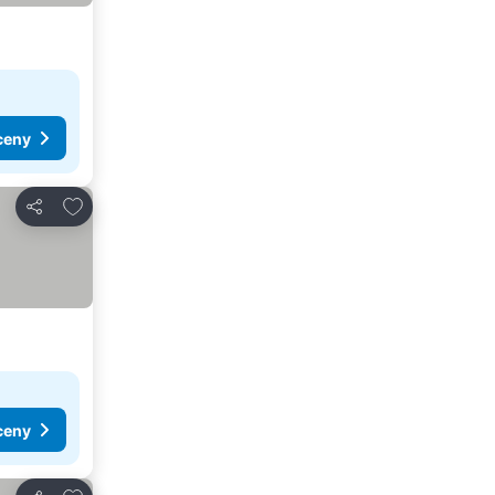
ceny
Přidat na seznam oblíbených hotelů
Sdílet
ceny