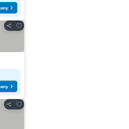
ceny
Přidat na seznam oblíbených hotelů
Sdílet
ceny
Přidat na seznam oblíbených hotelů
Sdílet