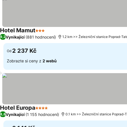
Hotel Mamut
3 Počet hvězdiček
Vynikající
(881 hodnocení)
9,2
1.2 km >> Železniční stanice Poprad-Tat
2 237 Kč
Od
Zobrazte si ceny z
2 webů
Hotel Europa
4 Počet hvězdiček
Vynikající
(1 155 hodnocení)
8,8
0.1 km >> Železniční stanice Poprad-T