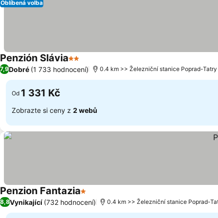
Oblíbená volba
Penzión Slávia
2 Počet hvězdiček
Dobré
(1 733 hodnocení)
7,9
0.4 km >> Železniční stanice Poprad-Tatry
1 331 Kč
Od
Zobrazte si ceny z
2 webů
Penzion Fantazia
1 Počet hvězdiček
Vynikající
(732 hodnocení)
8,8
0.4 km >> Železniční stanice Poprad-Ta