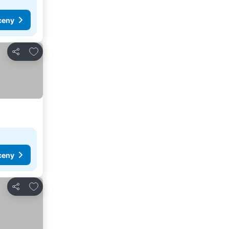
ceny
Přidat na seznam oblíbených hotelů
Sdílet
ceny
Přidat na seznam oblíbených hotelů
Sdílet