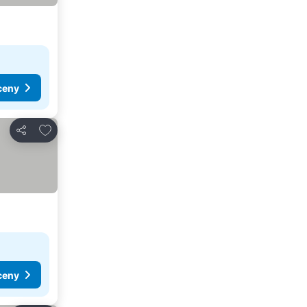
ceny
Přidat na seznam oblíbených hotelů
Sdílet
ceny