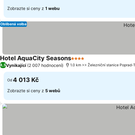
Zobrazte si ceny z
1 webu
Oblíbená volba
Hotel AquaCity Seasons
4 Počet hvězdiček
Vynikající
(2 007 hodnocení)
8,5
1.0 km >> Železniční stanice Poprad-T
4 013 Kč
Od
Zobrazte si ceny z
5 webů