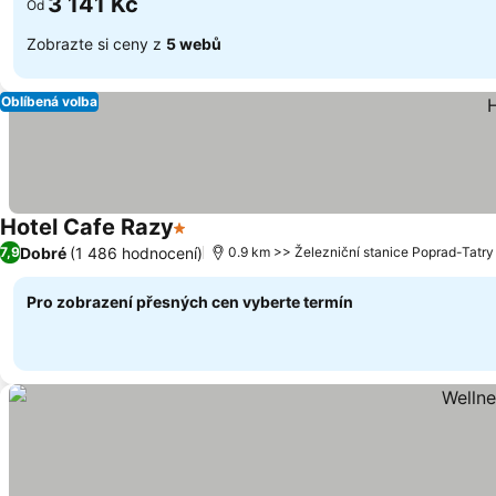
3 141 Kč
Od
Zobrazte si ceny z
5 webů
Oblíbená volba
Hotel Cafe Razy
1 Počet hvězdiček
Dobré
(1 486 hodnocení)
7,9
0.9 km >> Železniční stanice Poprad-Tatry
Pro zobrazení přesných cen vyberte termín