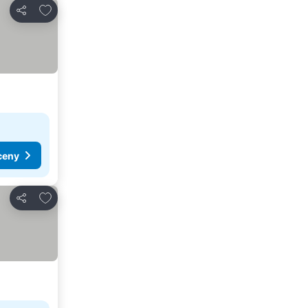
Přidat na seznam oblíbených hotelů
Sdílet
ceny
Přidat na seznam oblíbených hotelů
Sdílet