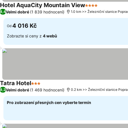
Hotel AquaCity Mountain View
4 Počet hvězdiček
Velmi dobré
(1 839 hodnocení)
8,4
1.0 km >> Železniční stanice Popra
4 016 Kč
Od
Zobrazte si ceny z
4 webů
Tatra Hotel
3 Počet hvězdiček
Velmi dobré
(1 469 hodnocení)
8,2
0.2 km >> Železniční stanice Popra
Pro zobrazení přesných cen vyberte termín