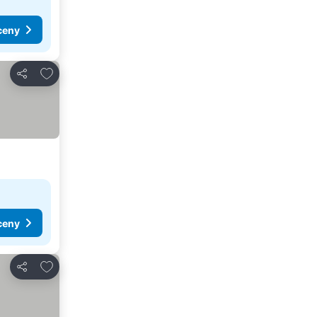
ceny
Přidat na seznam oblíbených hotelů
Sdílet
ceny
Přidat na seznam oblíbených hotelů
Sdílet