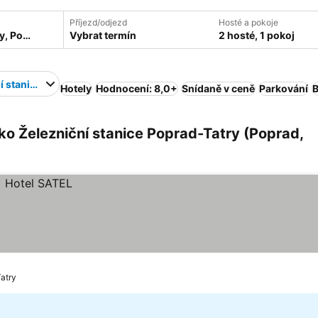
Příjezd/odjezd
Hosté a pokoje
Vybrat termín
2 hosté, 1 pokoj
í stanice Poprad-Tatry
Hotely
Hodnocení: 8,0+
Snídaně v ceně
Parkování
o Železniční stanice Poprad-Tatry (Poprad,
atry