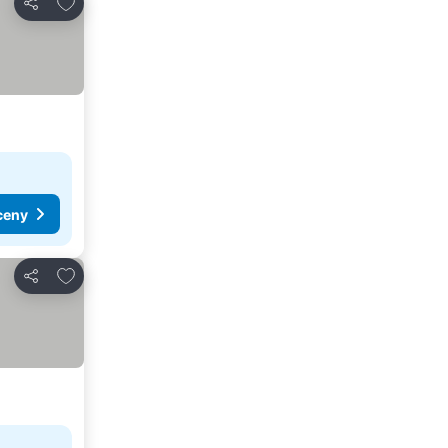
Přidat na seznam oblíbených hotelů
Sdílet
ceny
Přidat na seznam oblíbených hotelů
Sdílet