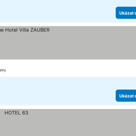
Ukázat 
atry
Ukázat 