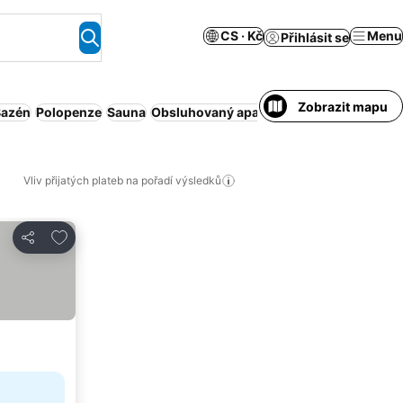
CS · Kč
Menu
Přihlásit se
Zobrazit mapu
Bazén
Polopenze
Sauna
Obsluhovaný apartmán
Klimatizace
Cel
Vliv přijatých plateb na pořadí výsledků
Přidat na seznam oblíbených hotelů
Sdílet