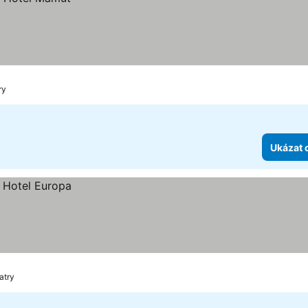
ry
Ukázat 
atry