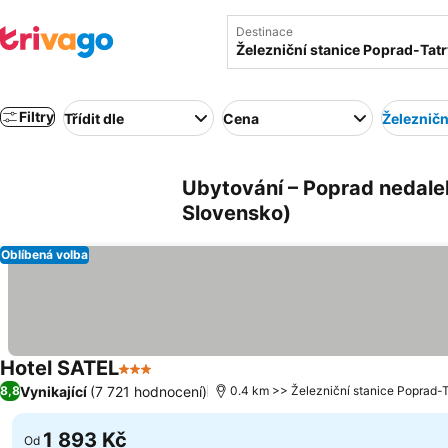
Destinace
Filtry
Třídit dle
Cena
Železničn
Ubytování – Poprad nedalek
Slovensko)
Oblíbená volba
Hotel SATEL
3 Počet hvězdiček
Vynikající
(7 721 hodnocení)
8,8
0.4 km >> Železniční stanice Poprad-T
1 893 Kč
Od