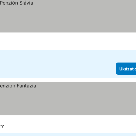
Ukázat 
try