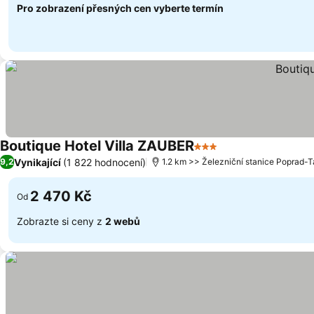
Pro zobrazení přesných cen vyberte termín
Boutique Hotel Villa ZAUBER
3 Počet hvězdiček
Vynikající
(1 822 hodnocení)
9,2
1.2 km >> Železniční stanice Poprad-T
2 470 Kč
Od
Zobrazte si ceny z
2 webů