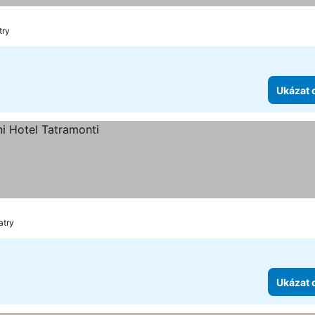
try
Ukázat 
atry
Ukázat 