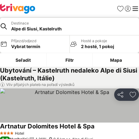
Oblíbené
Přihlási
Me
Destinace
Alpe di Siusi, Kastelruth
Příjezd/odjezd
Hosté a pokoje
Vybrat termín
2 hosté, 1 pokoj
Seřadit
Filtr
Mapa
Ubytování – Kastelruth nedaleko Alpe di Siusi
(Kastelruth, Itálie)
Vliv přijatých plateb na pořadí výsledků
Sdílet
Př
Artnatur Dolomites Hotel & Spa
Hotel
4 Počet hvězdiček