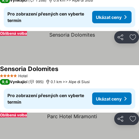
9,0
Vynikající
1 268
0.6 km >> Alpe di Siusi
Pro zobrazení přesných cen vyberte
Ukázat ceny
termín
Oblíbená volba
Sdílet
Př
Sensoria Dolomites
Hotel
5 Počet hvězdiček
9,6
Vynikající
995
0.1 km >> Alpe di Siusi
Pro zobrazení přesných cen vyberte
Ukázat ceny
termín
Oblíbená volba
Sdílet
Př