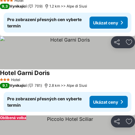
Hotel
4 Počet hvězdiček
9,3
Vynikající
709
1.2 km >> Alpe di Siusi
Pro zobrazení přesných cen vyberte
Ukázat ceny
termín
Sdílet
Př
Hotel Garni Doris
Hotel
3 Počet hvězdiček
9,1
Vynikající
781
2.8 km >> Alpe di Siusi
Pro zobrazení přesných cen vyberte
Ukázat ceny
termín
Oblíbená volba
Sdílet
Př