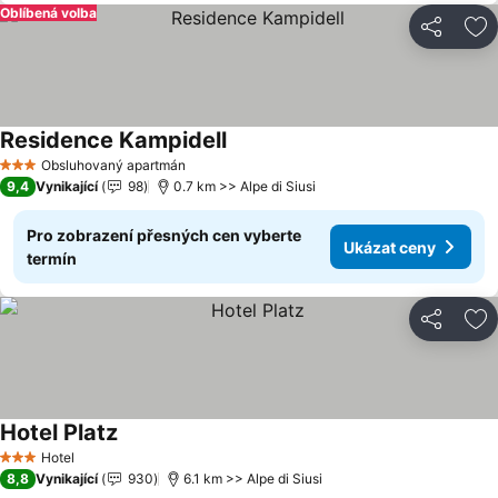
Oblíbená volba
Sdílet
Př
Residence Kampidell
Obsluhovaný apartmán
3 Počet hvězdiček
9,4
Vynikající
98
0.7 km >> Alpe di Siusi
Pro zobrazení přesných cen vyberte
Ukázat ceny
termín
Sdílet
Př
Hotel Platz
Hotel
3 Počet hvězdiček
8,8
Vynikající
930
6.1 km >> Alpe di Siusi