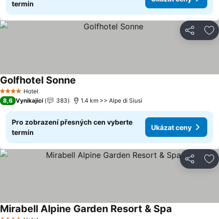
termín
Sdílet
Př
Golfhotel Sonne
Hotel
4 Počet hvězdiček
8,6
Vynikající
383
1.4 km >> Alpe di Siusi
Pro zobrazení přesných cen vyberte
Ukázat ceny
termín
Sdílet
Př
Mirabell Alpine Garden Resort & Spa