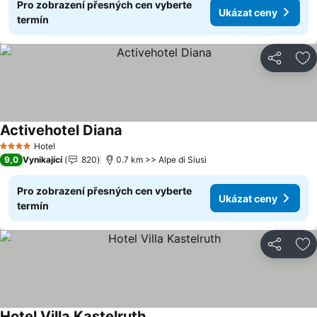
Pro zobrazení přesných cen vyberte
Ukázat ceny
termín
Sdílet
Př
Activehotel Diana
Hotel
4 Počet hvězdiček
9,0
Vynikající
820
0.7 km >> Alpe di Siusi
Pro zobrazení přesných cen vyberte
Ukázat ceny
termín
Sdílet
Př
Hotel Villa Kastelruth