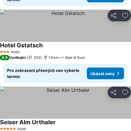
Sdílet
Př
Hotel Gstatsch
Hotel
3 Počet hvězdiček
8,9
Vynikající
353
1.8 km >> Alpe di Siusi
Pro zobrazení přesných cen vyberte
Ukázat ceny
termín
Sdílet
Př
Seiser Alm Urthaler
Hotel
5 Počet hvězdiček