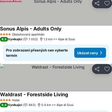
Oblíbená volba
Sdílet
Př
Sonus Alpis - Adults Only
Obsluhovaný apartmán
4 Počet hvězdiček
9,5
Vynikající
1 002
1.3 km >> Alpe di Siusi
Pro zobrazení přesných cen vyberte
Ukázat ceny
termín
Sdílet
Př
Waldrast - Forestside Living
Hotel
4 Počet hvězdiček
9,4
Vynikající
843
0.4 km >> Alpe di Siusi