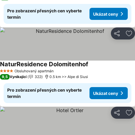
Pro zobrazení přesných cen vyberte
Ukázat ceny
termín
Sdílet
Př
NaturResidence Dolomitenhof
Obsluhovaný apartmán
4 Počet hvězdiček
9,5
Vynikající
322
0.5 km >> Alpe di Siusi
Pro zobrazení přesných cen vyberte
Ukázat ceny
termín
Sdílet
Př