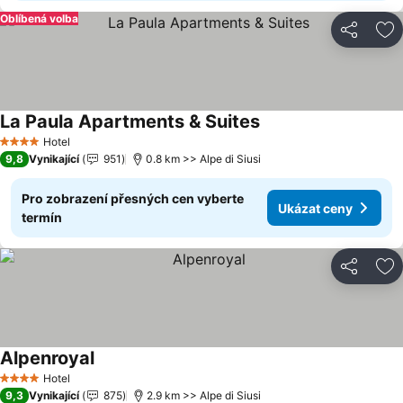
Oblíbená volba
Sdílet
Př
La Paula Apartments & Suites
Hotel
4 Počet hvězdiček
9,8
Vynikající
951
0.8 km >> Alpe di Siusi
Pro zobrazení přesných cen vyberte
Ukázat ceny
termín
Sdílet
Př
Alpenroyal
Hotel
4 Počet hvězdiček
9,3
Vynikající
875
2.9 km >> Alpe di Siusi