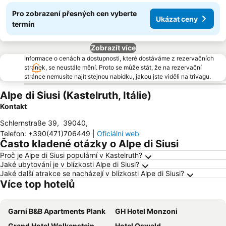
Pro zobrazení přesných cen vyberte
Ukázat ceny
termín
Zobrazít více
Informace o cenách a dostupnosti, které dostáváme z rezervačních
stránek, se neustále mění. Proto se může stát, že na rezervační
stránce nemusíte najít stejnou nabídku, jakou jste viděli na trivagu.
Alpe di Siusi (Kastelruth, Itálie)
Kontakt
Schlernstraße 39
,
39040
,
Telefon
:
+390(471)706449
|
Oficiální web
Často kladené otázky o Alpe di Siusi
Proč je Alpe di Siusi populární v Kastelruth?
Jaké ubytování je v blízkosti Alpe di Siusi?
Jaké další atrakce se nacházejí v blízkosti Alpe di Siusi?
Více top hotelů
Garni B&B Apartments Plank
GH Hotel Monzoni
Grand Hotel Wolkenstein
Hotel Oswald