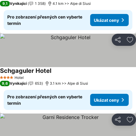
9,1
Vynikající
1 358
4.1 km >> Alpe di Siusi
Pro zobrazení přesných cen vyberte
Ukázat ceny
termín
Sdílet
Př
Schgaguler Hotel
Hotel
4 Počet hvězdiček
9,6
Vynikající
653
3.1 km >> Alpe di Siusi
Pro zobrazení přesných cen vyberte
Ukázat ceny
termín
Sdílet
Př