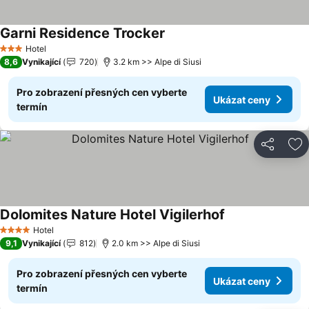
Garni Residence Trocker
Hotel
3 Počet hvězdiček
8,6
Vynikající
720
3.2 km >> Alpe di Siusi
Pro zobrazení přesných cen vyberte
Ukázat ceny
termín
Sdílet
Př
Dolomites Nature Hotel Vigilerhof
Hotel
4 Počet hvězdiček
9,1
Vynikající
812
2.0 km >> Alpe di Siusi
Pro zobrazení přesných cen vyberte
Ukázat ceny
termín