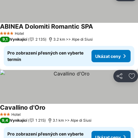
ABINEA Dolomiti Romantic SPA
Hotel
4 Počet hvězdiček
9,1
Vynikající
2 135
3.2 km >> Alpe di Siusi
Pro zobrazení přesných cen vyberte
Ukázat ceny
termín
Sdílet
Př
Cavallino d'Oro
Hotel
3 Počet hvězdiček
9,4
Vynikající
1 215
3.1 km >> Alpe di Siusi
Pro zobrazení přesných cen vyberte
Ukázat ceny