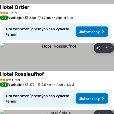
Hotel Ortler
Hotel
3 Počet hvězdiček
9,3
Vynikající
388
1.7 km >> Alpe di Siusi
Pro zobrazení přesných cen vyberte
Ukázat ceny
termín
Sdílet
Př
Hotel Rosslaufhof
Hotel
4 Počet hvězdiček
9,5
Vynikající
877
2.5 km >> Alpe di Siusi
Pro zobrazení přesných cen vyberte
Ukázat ceny
termín