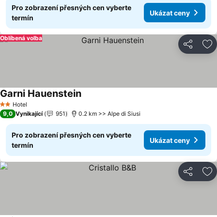
Pro zobrazení přesných cen vyberte
Ukázat ceny
termín
Oblíbená volba
Sdílet
Př
Garni Hauenstein
Hotel
2 Počet hvězdiček
9,0
Vynikající
951
0.2 km >> Alpe di Siusi
Pro zobrazení přesných cen vyberte
Ukázat ceny
termín
Sdílet
Př