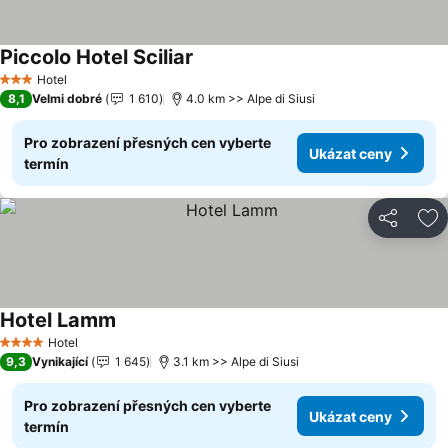
Piccolo Hotel Sciliar
Hotel
3 Počet hvězdiček
8,1
Velmi dobré
1 610
4.0 km >> Alpe di Siusi
Pro zobrazení přesných cen vyberte
Ukázat ceny
termín
Sdílet
Př
Hotel Lamm
Hotel
4 Počet hvězdiček
9,3
Vynikající
1 645
3.1 km >> Alpe di Siusi
Pro zobrazení přesných cen vyberte
Ukázat ceny
termín