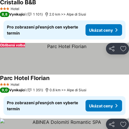
Cristallo B&B
Hotel
3 Počet hvězdiček
8,8
Vynikající
1 101
2.0 km >> Alpe di Siusi
Pro zobrazení přesných cen vyberte
Ukázat ceny
termín
Oblíbená volba
Sdílet
Př
Parc Hotel Florian
Hotel
3 Počet hvězdiček
9,0
Vynikající
1 351
0.6 km >> Alpe di Siusi
Pro zobrazení přesných cen vyberte
Ukázat ceny
termín
Sdílet
Př