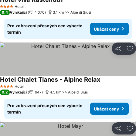
Hotel
4 Počet hvězdiček
9,4
Vynikající
1 070
3.1 km >> Alpe di Siusi
Pro zobrazení přesných cen vyberte
Ukázat ceny
termín
Sdílet
Př
Hotel Chalet Tianes - Alpine Relax
Hotel
4 Počet hvězdiček
9,2
Vynikající
947
4.5 km >> Alpe di Siusi
Pro zobrazení přesných cen vyberte
Ukázat ceny
termín
Sdílet
Př