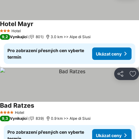
Hotel Mayr
Hotel
3 Počet hvězdiček
9,2
Vynikající
801
3.0 km >> Alpe di Siusi
Pro zobrazení přesných cen vyberte
Ukázat ceny
termín
Sdílet
Př
Bad Ratzes
Hotel
4 Počet hvězdiček
9,3
Vynikající
839
0.9 km >> Alpe di Siusi
Pro zobrazení přesných cen vyberte
Ukázat ceny
termín