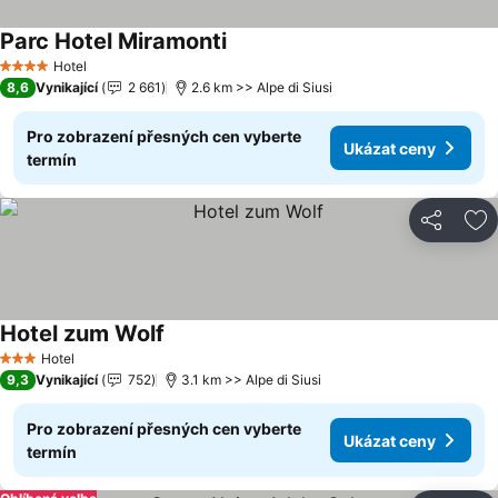
Parc Hotel Miramonti
Hotel
4 Počet hvězdiček
8,6
Vynikající
2 661
2.6 km >> Alpe di Siusi
Pro zobrazení přesných cen vyberte
Ukázat ceny
termín
Sdílet
Př
Hotel zum Wolf
Hotel
3 Počet hvězdiček
9,3
Vynikající
752
3.1 km >> Alpe di Siusi
Pro zobrazení přesných cen vyberte
Ukázat ceny
termín