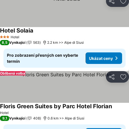
Sdílet
Př
Hotel Solaia
Hotel
3 Počet hvězdiček
8,5
Vynikající
563
2.2 km >> Alpe di Siusi
Pro zobrazení přesných cen vyberte
Ukázat ceny
termín
Oblíbená volba
Sdílet
Př
Floris Green Suites by Parc Hotel Florian
Hotel
9,1
Vynikající
408
0.6 km >> Alpe di Siusi