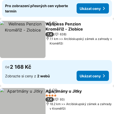
Pro zobrazení přesných cen vyberte
Ukázat ceny
termín
Wellness Penzion
Sdílet
Přidat na seznam oblíbených h
Kroměříž - Zlobice
Ukázat ceny
7,4
638
7.1 km >> Arcibiskupský zámek a zahrady v
Kroměříži
2 168 Kč
Od
Zobrazte si ceny z
2 webů
Ukázat ceny
Apartmány u Jitky
Sdílet
Přidat na seznam oblíbených h
Ukázat 
4 Počet hvězdiček
7,4
93
18.2 km >> Arcibiskupský zámek a zahrady
v Kroměříži