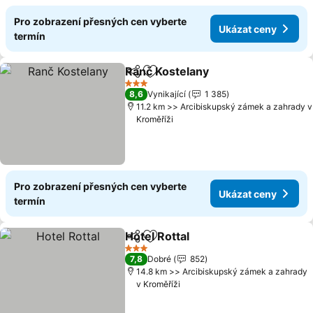
Pro zobrazení přesných cen vyberte
Ukázat ceny
termín
Ranč Kostelany
Sdílet
Přidat na seznam oblíbených h
Ukázat ce
3 Počet hvězdiček
8,6
Vynikající
1 385
11.2 km >> Arcibiskupský zámek a zahrady v
Kroměříži
Pro zobrazení přesných cen vyberte
Ukázat ceny
termín
Hotel Rottal
Sdílet
Přidat na seznam oblíbených h
Ukázat ceny
3 Počet hvězdiček
7,8
Dobré
852
14.8 km >> Arcibiskupský zámek a zahrady
v Kroměříži