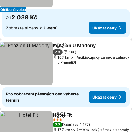
Oblíbená volba
2 039 Kč
Od
Zobrazte si ceny z
2 webů
Ukázat ceny
Penzion U Madony
Sdílet
Přidat na seznam oblíbených h
Ukázat
7,3
166
16.7 km >> Arcibiskupský zámek a zahrady
v Kroměříži
Pro zobrazení přesných cen vyberte
Ukázat ceny
termín
Hotel Fit
Sdílet
Přidat na seznam oblíbených h
Ukázat ceny
3 Počet hvězdiček
7,7
Dobré
1 177
17.7 km >> Arcibiskupský zámek a zahrady