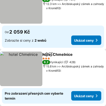
12.3 km >> Arcibiskupský zámek a zahrady
v Kroměříži
2 059 Kč
Od
Zobrazte si ceny z
2 webů
Ukázat ceny
hotel Chmelnice
Sdílet
Přidat na seznam oblíbených h
Ukázat ce
3 Počet hvězdiček
9,2
Vynikající
428
15.8 km >> Arcibiskupský zámek a zahrady
v Kroměříži
Pro zobrazení přesných cen vyberte
Ukázat ceny
termín