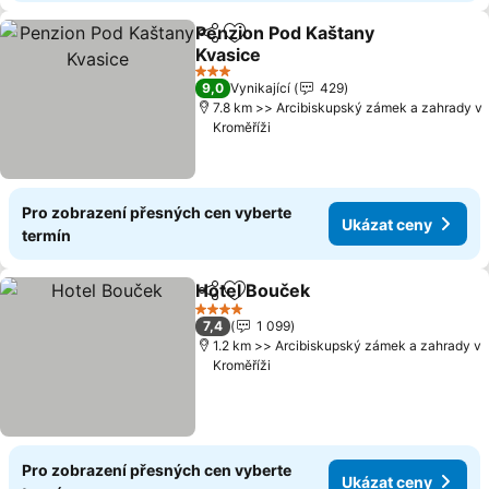
Penzion Pod Kaštany
Sdílet
Přidat na seznam oblíbených h
Kvasice
Ukázat ceny
3 Počet hvězdiček
9,0
Vynikající
429
7.8 km >> Arcibiskupský zámek a zahrady v
Kroměříži
Pro zobrazení přesných cen vyberte
Ukázat ceny
termín
Hotel Bouček
Sdílet
Přidat na seznam oblíbených h
Ukázat ceny
4 Počet hvězdiček
7,4
1 099
1.2 km >> Arcibiskupský zámek a zahrady v
Kroměříži
Pro zobrazení přesných cen vyberte
Ukázat ceny