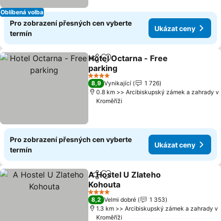
Oblíbená volba
Pro zobrazení přesných cen vyberte
Ukázat ceny
termín
Hotel Octarna - Free
Sdílet
Přidat na seznam oblíbených h
parking
Ukázat ceny
4 Počet hvězdiček
8,9
Vynikající
1 726
0.8 km >> Arcibiskupský zámek a zahrady v
Kroměříži
Pro zobrazení přesných cen vyberte
Ukázat ceny
termín
A Hostel U Zlateho
Sdílet
Přidat na seznam oblíbených h
Kohouta
Ukázat ceny
4 Počet hvězdiček
8,2
Velmi dobré
1 353
1.3 km >> Arcibiskupský zámek a zahrady v
Kroměříži