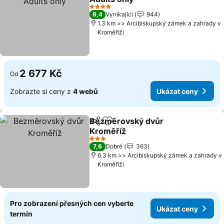
Ukázat ceny
4 Počet hvězdiček
9,4
Vynikající
944
1.3 km >> Arcibiskupský zámek a zahrady v
Kroměříži
2 677 Kč
Od
Zobrazte si ceny z
4 webů
Ukázat ceny
Bezměrovský dvůr
Sdílet
Přidat na seznam oblíbených h
Kroměříž
Ukázat ceny
3 Počet hvězdiček
7,6
Dobré
363
6.3 km >> Arcibiskupský zámek a zahrady v
Kroměříži
Pro zobrazení přesných cen vyberte
Ukázat ceny
termín