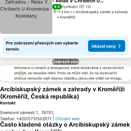
- Relax V Chribech U
Kromerize - Kostelany
Ukázat ceny
9,5
Vynikající
13
11.3 km >> Arcibiskupský zámek a zahrady
v Kroměříži
Pro zobrazení přesných cen vyberte
Ukázat ceny
termín
Zobrazít více
Informace o cenách a dostupnosti, které dostáváme z rezervačních
stránek, se neustále mění. Proto se může stát, že na rezervační
stránce nemusíte najít stejnou nabídku, jakou jste viděli na trivagu.
Arcibiskupský zámek a zahrady v Kroměříži
(Kroměříž, Česká republika)
Kontakt
Snemovní námestí 1
,
76701
,
Telefon
:
+420(573)502011
|
Oficiální web
Často kladené otázky o Arcibiskupský zámek