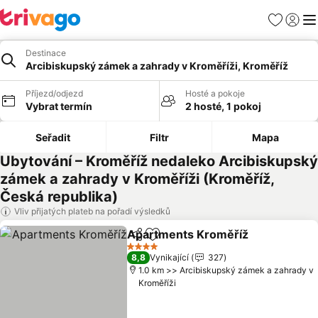
Oblíbené
Přihlási
Me
Destinace
Arcibiskupský zámek a zahrady v Kroměříži, Kroměříž
Příjezd/odjezd
Hosté a pokoje
Vybrat termín
2 hosté, 1 pokoj
Seřadit
Filtr
Mapa
Ubytování – Kroměříž nedaleko Arcibiskupský
zámek a zahrady v Kroměříži (Kroměříž,
Česká republika)
Vliv přijatých plateb na pořadí výsledků
Apartments Kroměříž
Sdílet
Přidat na seznam oblíbených h
Ukáz
4 Počet hvězdiček
8,8
Vynikající
327
1.0 km >> Arcibiskupský zámek a zahrady v
Kroměříži