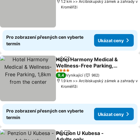
1.2 km >> Arcibiskupský zámek a zahrady v
Kroměříži
Pro zobrazení přesných cen vyberte
Ukázat ceny
termín
Hotel Harmony Medical &
Sdílet
Přidat na seznam oblíbených h
Wellness-Free Parking,
1,8km from the center
Ukázat ceny
4 Počet hvězdiček
9,4
Vynikající
962
1.9 km >> Arcibiskupský zámek a zahrady v
Kroměříži
Pro zobrazení přesných cen vyberte
Ukázat ceny
termín
Penzion U Kubesa -
Sdílet
Přidat na seznam oblíbených h
Adults only