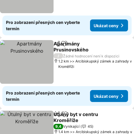
Pro zobrazení přesných cen vyberte
Ukázat ceny
termín
Apartmány
Sdílet
Přidat na seznam oblíbených h
Prusinovského
Ukázat ceny
/
Žádné hodnocení není k dispozici
1.2 km >> Arcibiskupský zámek a zahrady v
Kroměříži
Pro zobrazení přesných cen vyberte
Ukázat ceny
termín
Útulný byt v centru
Sdílet
Přidat na seznam oblíbených h
Kroměříže
Ukázat ceny
9,4
Vynikající
45
1.4 km >> Arcibiskupský zámek a zahrady v