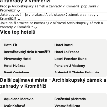
a zahrady v Kroměříži
Proč je Arcibiskupský zámek a zahrady v Kroměříži populární v
Kroměříž?
Jaké ubytování je v blízkosti Arcibiskupský zámek a zahrady v
Kroměříži?
Jaké další atrakce se nacházejí v blízkosti Arcibiskupský zámek a
zahrady v Kroměříži?
Více top hotelů
Hotel Fit
Hotel Rottal
Bezměrovský dvůr Kroměříž
Hotel La Fresca
Pivovarsky Hotel
Lesni Penzion Bunc
Hotel Hvězda
Penzion U Madony
Ranč Kostelany
A Hostel U Zlateho Kohouta
Další zajímavá místa - Arcibiskupský zámek a
Hotel Harmony Medical & Wellness-Free Parking, 1,8km from the center
Hotel Bouček
zahrady v Kroměříži
Penzion Pod Kaštany Kvasice
Hotel Jana
hotel Chmelnice
Penzion Morava
Aqualand Maravia
Brněnská přehrada
Hotel Purkmistr
Hotel Octarna - Free parking
Dvůr Králové
Výstaviště Brno