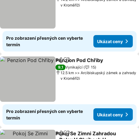
v Kroměříži
Pro zobrazení přesných cen vyberte
Ukázat ceny
termín
Penzion Pod Chřiby
Sdílet
Přidat na seznam oblíbených h
Ukázat
9,1
Vynikající
15
12.5 km >> Arcibiskupský zámek a zahrady
v Kroměříži
Pro zobrazení přesných cen vyberte
Ukázat ceny
termín
Pokoj Se Zimni Zahradou
Sdílet
Přidat na seznam oblíbených h