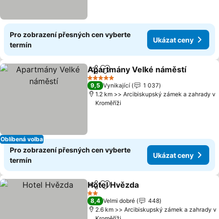
Pro zobrazení přesných cen vyberte
Ukázat ceny
termín
Apartmány Velké náměstí
Sdílet
Přidat na seznam oblíbených h
5 Počet hvězdiček
9,5
Vynikající
1 037
1.2 km >> Arcibiskupský zámek a zahrady v
Kroměříži
Oblíbená volba
Pro zobrazení přesných cen vyberte
Ukázat ceny
termín
Hotel Hvězda
Sdílet
Přidat na seznam oblíbených h
Ukázat ceny
2 Počet hvězdiček
8,4
Velmi dobré
448
2.6 km >> Arcibiskupský zámek a zahrady v
Kroměříži