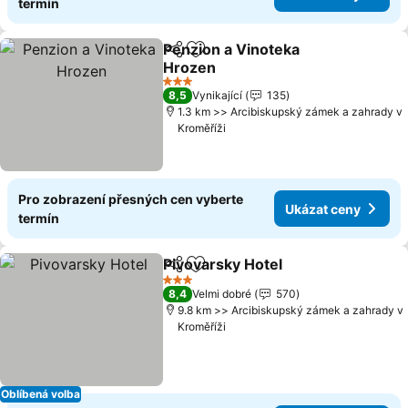
termín
Penzion a Vinoteka
Sdílet
Přidat na seznam oblíbených h
Hrozen
Ukázat ceny
3 Počet hvězdiček
8,5
Vynikající
135
1.3 km >> Arcibiskupský zámek a zahrady v
Kroměříži
Pro zobrazení přesných cen vyberte
Ukázat ceny
termín
Pivovarsky Hotel
Sdílet
Přidat na seznam oblíbených h
Ukázat c
3 Počet hvězdiček
8,4
Velmi dobré
570
9.8 km >> Arcibiskupský zámek a zahrady v
Kroměříži
Oblíbená volba