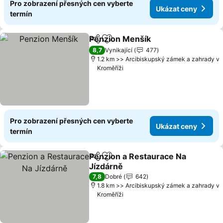
Pro zobrazení přesných cen vyberte
Ukázat ceny
termín
Penzion Menšík
Sdílet
Přidat na seznam oblíbených h
Ukázat ce
8,7
Vynikající
477
1.2 km >> Arcibiskupský zámek a zahrady v
Kroměříži
Pro zobrazení přesných cen vyberte
Ukázat ceny
termín
Penzion a Restaurace Na
Sdílet
Přidat na seznam oblíbených h
Jízdárně
Ukázat ceny
7,8
Dobré
642
1.8 km >> Arcibiskupský zámek a zahrady v
Kroměříži