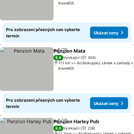
Kroměříži
Pro zobrazení přesných cen vyberte
Ukázat ceny
termín
Penzion Mata
Sdílet
Přidat na seznam oblíbených h
Ukázat ceny
8,6
Vynikající
305
17.1 km >> Arcibiskupský zámek a zahrady v
Kroměříži
Pro zobrazení přesných cen vyberte
Ukázat ceny
termín
Penzion Harley Pub
Sdílet
Přidat na seznam oblíbených h
Ukázat
8,8
Vynikající
228
14.2 km >> Arcibiskupský zámek a zahrady