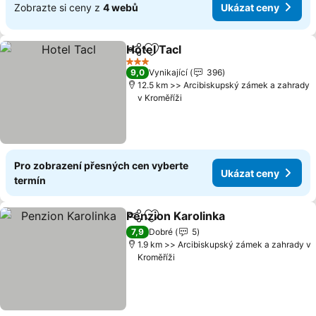
Zobrazte si ceny z
4 webů
Ukázat ceny
Hotel Tacl
Sdílet
Přidat na seznam oblíbených h
Ukázat ceny
3 Počet hvězdiček
9,0
Vynikající
396
12.5 km >> Arcibiskupský zámek a zahrady
v Kroměříži
Pro zobrazení přesných cen vyberte
Ukázat ceny
termín
Penzion Karolinka
Sdílet
Přidat na seznam oblíbených h
Ukázat 
7,9
Dobré
5
1.9 km >> Arcibiskupský zámek a zahrady v
Kroměříži