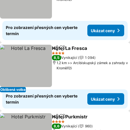
Pro zobrazení přesných cen vyberte
Ukázat ceny
termín
Hotel La Fresca
Sdílet
Přidat na seznam oblíbených h
Ukázat ce
4 Počet hvězdiček
8,5
Vynikající
1 094
1.2 km >> Arcibiskupský zámek a zahrady v
Kroměříži
Oblíbená volba
Pro zobrazení přesných cen vyberte
Ukázat ceny
termín
Hotel Purkmistr
Sdílet
Přidat na seznam oblíbených h
Ukázat ce
4 Počet hvězdiček
8,6
Vynikající
960