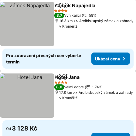
Zámek Napajedla
Sdílet
Přidat na seznam oblíbených h
Ukázat c
4 Počet hvězdiček
8,7
Vynikající
581
16.3 km >> Arcibiskupský zámek a zahrady
v Kroměříži
Pro zobrazení přesných cen vyberte
Ukázat ceny
termín
Hotel Jana
Sdílet
Přidat na seznam oblíbených h
Ukázat ceny
4 Počet hvězdiček
8,0
Velmi dobré
1 743
17.8 km >> Arcibiskupský zámek a zahrady
v Kroměříži
3 128 Kč
Od