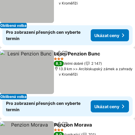
v Kroměříži
Oblíbená volba
Pro zobrazení přesných cen vyberte
Ukázat ceny
termín
Lesni Penzion Bunc
Sdílet
Přidat na seznam oblíbených h
Ukázat
3 Počet hvězdiček
8,3
Velmi dobré
2 147
13.9 km >> Arcibiskupský zámek a zahrady
v Kroměříži
Oblíbená volba
Pro zobrazení přesných cen vyberte
Ukázat ceny
termín
Penzion Morava
Sdílet
Přidat na seznam oblíbených h
Ukázat ce
3 Počet hvězdiček
9,0
Vynikající
701