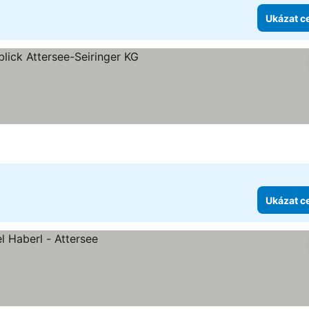
Ukázat c
 hvězdiček
Ukázat c