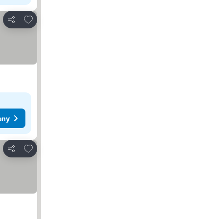
Přidat na seznam oblíbených hotelů
Sdílet
eny
Přidat na seznam oblíbených hotelů
Sdílet