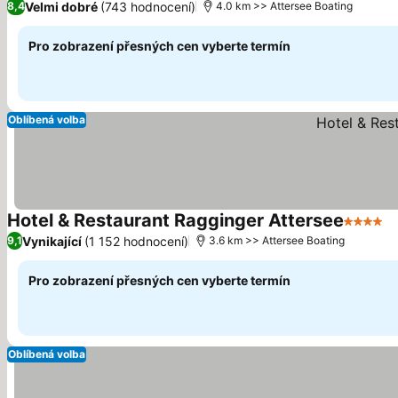
Velmi dobré
(743 hodnocení)
8,4
4.0 km >> Attersee Boating
Pro zobrazení přesných cen vyberte termín
Oblíbená volba
Hotel & Restaurant Ragginger Attersee
4 Počet
Vynikající
(1 152 hodnocení)
9,1
3.6 km >> Attersee Boating
Pro zobrazení přesných cen vyberte termín
Oblíbená volba