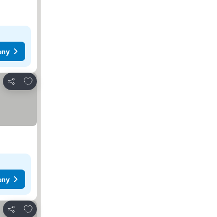
eny
Přidat na seznam oblíbených hotelů
Sdílet
eny
Přidat na seznam oblíbených hotelů
Sdílet