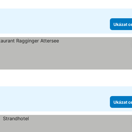
Ukázat c
 hvězdiček
Ukázat c