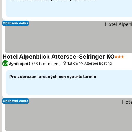
Oblíbená volba
Hotel Alpenblick Attersee-Seiringer KG
3 Počet
Vynikající
(976 hodnocení)
9,4
1.8 km >> Attersee Boating
Pro zobrazení přesných cen vyberte termín
Oblíbená volba