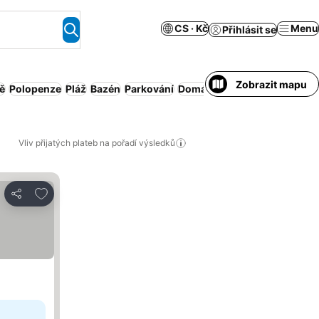
CS · Kč
Menu
Přihlásit se
Zobrazit mapu
ě
Polopenze
Pláž
Bazén
Parkování
Domácí mazlíčci povoleni
Vliv přijatých plateb na pořadí výsledků
Přidat na seznam oblíbených hotelů
Sdílet