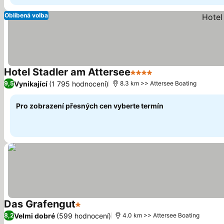
Oblíbená volba
Hotel Stadler am Attersee
4 Počet hvězdiček
Vynikající
(1 795 hodnocení)
9,5
8.3 km >> Attersee Boating
Pro zobrazení přesných cen vyberte termín
Das Grafengut
1 Počet hvězdiček
Velmi dobré
(599 hodnocení)
8,2
4.0 km >> Attersee Boating