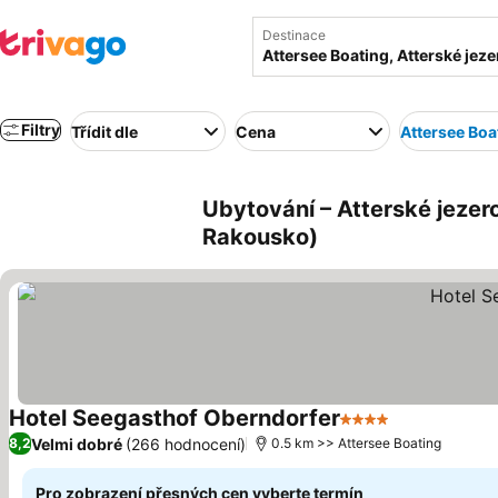
Destinace
Filtry
Třídit dle
Cena
Attersee Boa
Ubytování – Atterské jezer
Rakousko)
Hotel Seegasthof Oberndorfer
4 Počet hvězdiček
Velmi dobré
(266 hodnocení)
8,2
0.5 km >> Attersee Boating
Pro zobrazení přesných cen vyberte termín