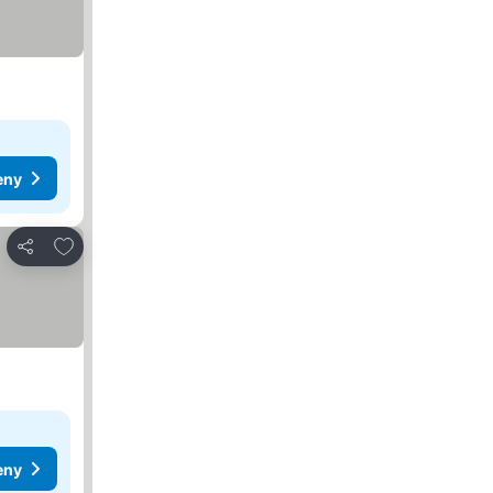
eny
Přidat na seznam oblíbených hotelů
Sdílet
eny