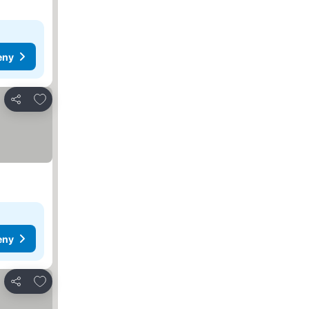
eny
Přidat na seznam oblíbených hotelů
Sdílet
eny
Přidat na seznam oblíbených hotelů
Sdílet