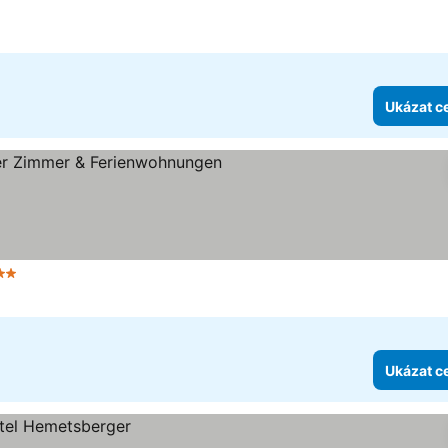
Ukázat c
2 Počet hvězdiček
Ukázat c