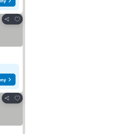
eny
Přidat na seznam oblíbených hotelů
Sdílet
eny
Přidat na seznam oblíbených hotelů
Sdílet