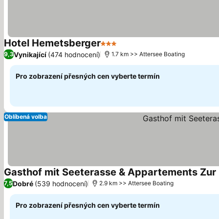
Hotel Hemetsberger
3 Počet hvězdiček
Vynikající
(474 hodnocení)
9,3
1.7 km >> Attersee Boating
Pro zobrazení přesných cen vyberte termín
Oblíbená volba
Gasthof mit Seeterasse & Appartements Zur 
Dobré
(539 hodnocení)
7,5
2.9 km >> Attersee Boating
Pro zobrazení přesných cen vyberte termín