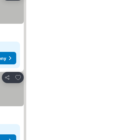
eny
Přidat na seznam oblíbených hotelů
Sdílet