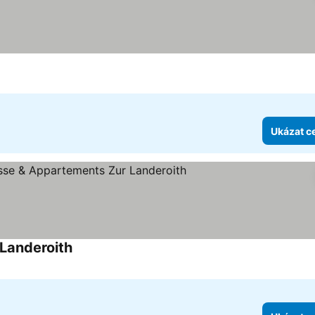
Ukázat c
Landeroith