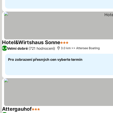
Hotel&Wirtshaus Sonne
3 Počet hvězdiček
Velmi dobré
(721 hodnocení)
8,4
3.0 km >> Attersee Boating
Pro zobrazení přesných cen vyberte termín
Attergauhof
3 Počet hvězdiček