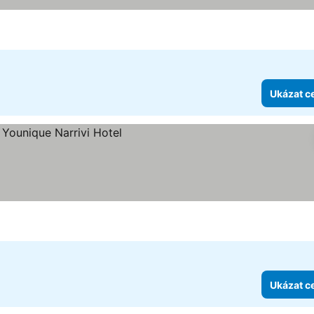
Ukázat c
k
Ukázat c