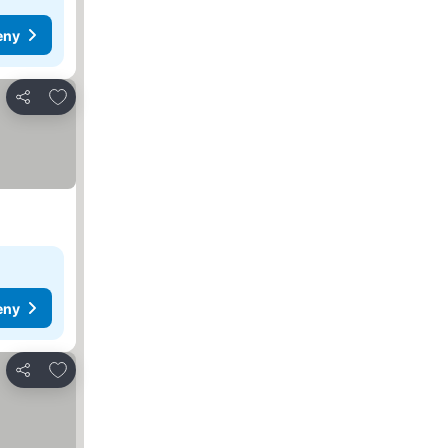
eny
Přidat na seznam oblíbených hotelů
Sdílet
eny
Přidat na seznam oblíbených hotelů
Sdílet