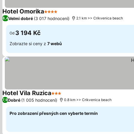
Hotel Omorika
4 Počet hvězdiček
Velmi dobré
(3 017 hodnocení)
8,4
2.1 km >> Crikvenica beach
3 194 Kč
Od
Zobrazte si ceny z
7 webů
Hotel Vila Ruzica
3 Počet hvězdiček
Dobré
(1 005 hodnocení)
7,9
0.8 km >> Crikvenica beach
Pro zobrazení přesných cen vyberte termín