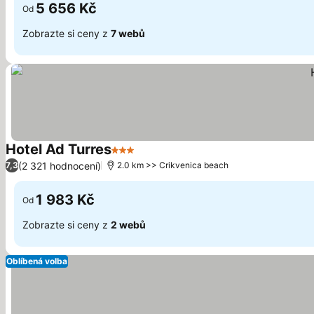
5 656 Kč
Od
Zobrazte si ceny z
7 webů
Hotel Ad Turres
3 Počet hvězdiček
(2 321 hodnocení)
7,3
2.0 km >> Crikvenica beach
1 983 Kč
Od
Zobrazte si ceny z
2 webů
Oblíbená volba