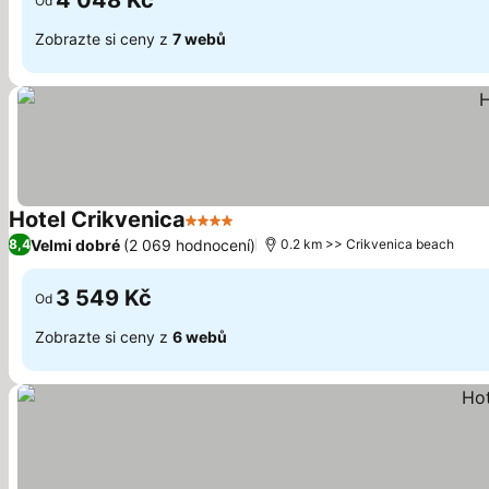
4 048 Kč
Od
Zobrazte si ceny z
7 webů
Hotel Crikvenica
4 Počet hvězdiček
Velmi dobré
(2 069 hodnocení)
8,4
0.2 km >> Crikvenica beach
3 549 Kč
Od
Zobrazte si ceny z
6 webů