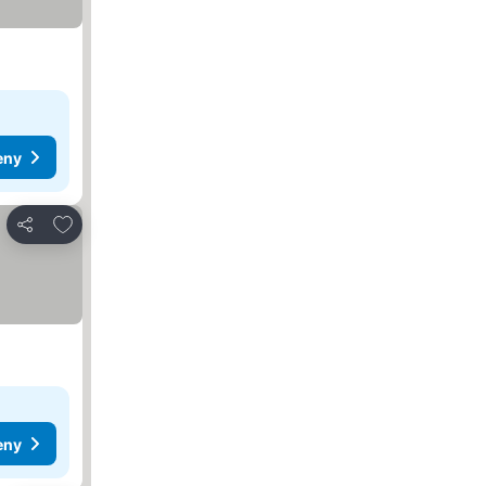
eny
Přidat na seznam oblíbených hotelů
Sdílet
eny