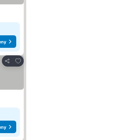
eny
Přidat na seznam oblíbených hotelů
Sdílet
eny