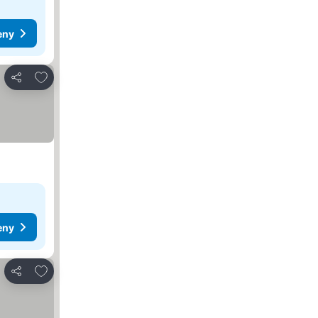
eny
Přidat na seznam oblíbených hotelů
Sdílet
eny
Přidat na seznam oblíbených hotelů
Sdílet