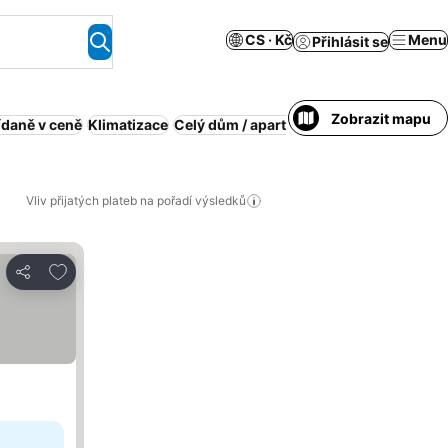
CS · Kč
Menu
Přihlásit se
Zobrazit mapu
ídaně v ceně
Klimatizace
Celý dům / apartmán
Bazén
Obsluhova
Vliv přijatých plateb na pořadí výsledků
Přidat na seznam oblíbených hotelů
Sdílet