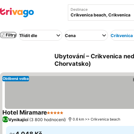
Destinace
Filtry
Třídit dle
Cena
Crikvenica
Ubytování – Crikvenica ned
Chorvatsko)
Oblíbená volba
Hotel Miramare
5 Počet hvězdiček
Vynikající
(3 800 hodnocení)
9,3
0.6 km >> Crikvenica beach