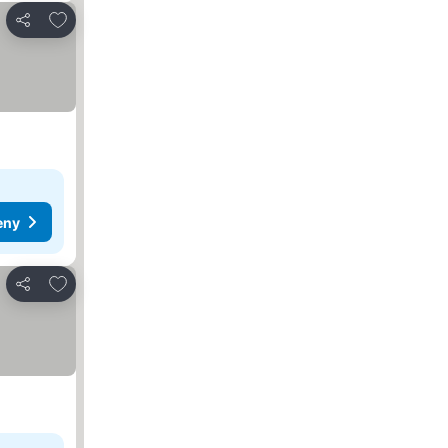
Přidat na seznam oblíbených hotelů
Sdílet
eny
Přidat na seznam oblíbených hotelů
Sdílet