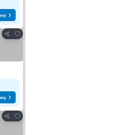
eny
Přidat na seznam oblíbených hotelů
Sdílet
eny
Přidat na seznam oblíbených hotelů
Sdílet