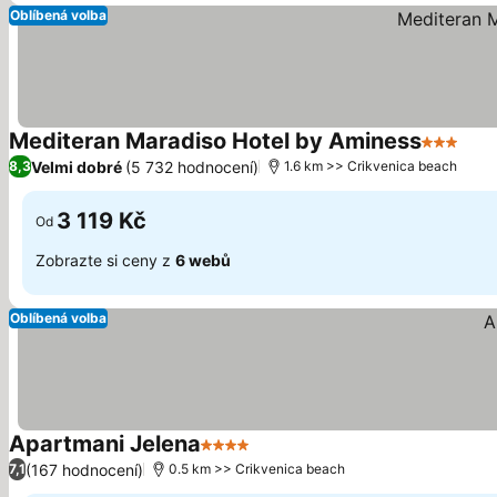
Oblíbená volba
Mediteran Maradiso Hotel by Aminess
3 Počet 
Velmi dobré
(5 732 hodnocení)
8,3
1.6 km >> Crikvenica beach
3 119 Kč
Od
Zobrazte si ceny z
6 webů
Oblíbená volba
Apartmani Jelena
4 Počet hvězdiček
(167 hodnocení)
7,1
0.5 km >> Crikvenica beach