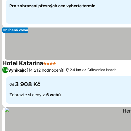
Pro zobrazení přesných cen vyberte termín
Oblíbená volba
Hotel Katarina
4 Počet hvězdiček
Vynikající
(4 212 hodnocení)
8,6
2.4 km >> Crikvenica beach
3 908 Kč
Od
Zobrazte si ceny z
6 webů