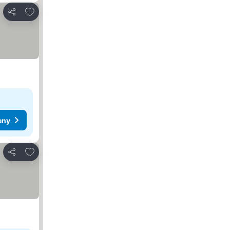
Přidat na seznam oblíbených hotelů
Sdílet
eny
Přidat na seznam oblíbených hotelů
Sdílet