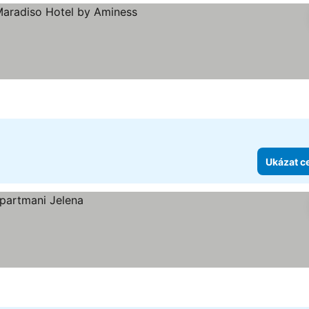
hvězdiček
Ukázat c