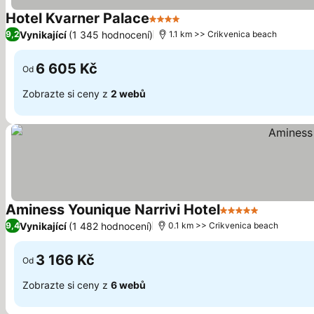
Hotel Kvarner Palace
4 Počet hvězdiček
Vynikající
(1 345 hodnocení)
9,2
1.1 km >> Crikvenica beach
6 605 Kč
Od
Zobrazte si ceny z
2 webů
Aminess Younique Narrivi Hotel
5 Počet hvězdiče
Vynikající
(1 482 hodnocení)
9,4
0.1 km >> Crikvenica beach
3 166 Kč
Od
Zobrazte si ceny z
6 webů