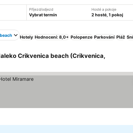
Příjezd/odjezd
Hosté a pokoje
Vybrat termín
2 hosté, 1 pokoj
 beach
Hotely
Hodnocení: 8,0+
Polopenze
Parkování
Pláž
Sn
aleko Crikvenica beach (Crikvenica,