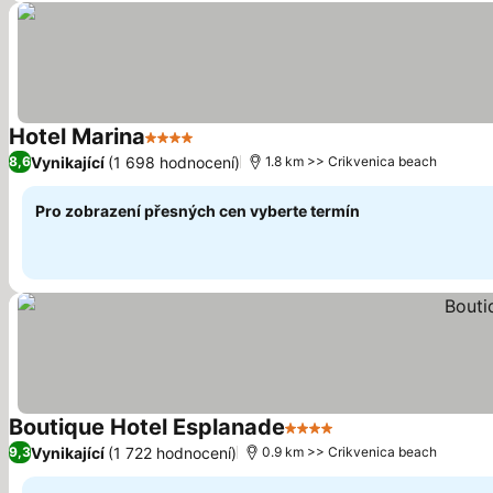
Hotel Marina
4 Počet hvězdiček
Vynikající
(1 698 hodnocení)
8,6
1.8 km >> Crikvenica beach
Pro zobrazení přesných cen vyberte termín
Boutique Hotel Esplanade
4 Počet hvězdiček
Vynikající
(1 722 hodnocení)
9,3
0.9 km >> Crikvenica beach