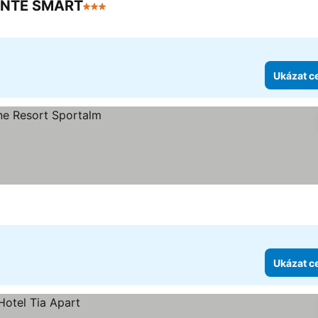
ONTE SMART
3 Počet hvězdiček
Ukázat c
Ukázat c