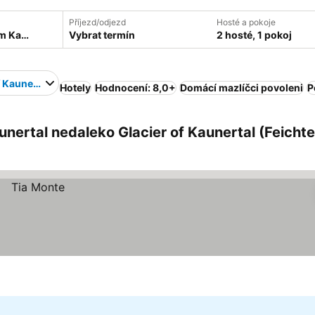
Příjezd/odjezd
Hosté a pokoje
Vybrat termín
2 hosté, 1 pokoj
f Kaunertal
Hotely
Hodnocení: 8,0+
Domácí mazlíčci povoleni
P
unertal nedaleko Glacier of Kaunertal (Feicht