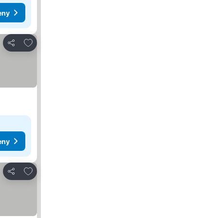
eny
Přidat na seznam oblíbených hotelů
Sdílet
eny
Přidat na seznam oblíbených hotelů
Sdílet