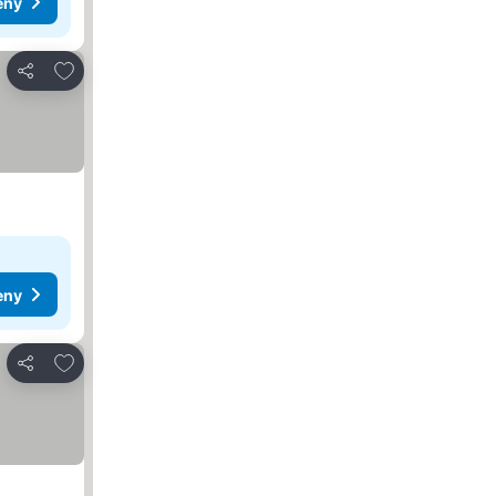
eny
Přidat na seznam oblíbených hotelů
Sdílet
eny
Přidat na seznam oblíbených hotelů
Sdílet