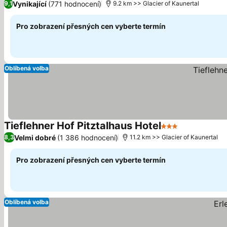
Vynikající
(771 hodnocení)
9,1
9.2 km >> Glacier of Kaunertal
Pro zobrazení přesných cen vyberte termín
Oblíbená volba
Tieflehner Hof Pitztalhaus Hotel
3 Počet hvězdič
Velmi dobré
(1 386 hodnocení)
8,3
11.2 km >> Glacier of Kaunertal
Pro zobrazení přesných cen vyberte termín
Oblíbená volba