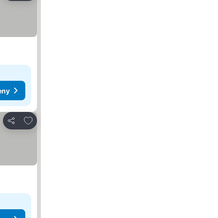
eny
Přidat na seznam oblíbených hotelů
Sdílet