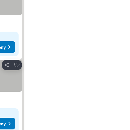
eny
Přidat na seznam oblíbených hotelů
Sdílet
eny