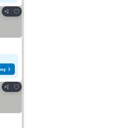
Přidat na seznam oblíbených hotelů
Sdílet
eny
Přidat na seznam oblíbených hotelů
Sdílet