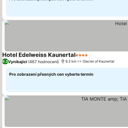
Hotel Edelweiss Kaunertal
4 Počet hvězdiček
Vynikající
(467 hodnocení)
9,2
9.3 km >> Glacier of Kaunertal
Pro zobrazení přesných cen vyberte termín