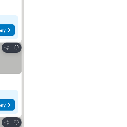
eny
Přidat na seznam oblíbených hotelů
Sdílet
eny
Přidat na seznam oblíbených hotelů
Sdílet