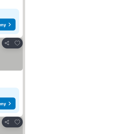
eny
Přidat na seznam oblíbených hotelů
Sdílet
eny
Přidat na seznam oblíbených hotelů
Sdílet