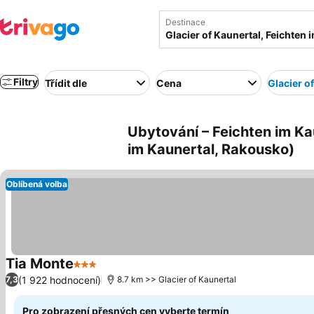
Destinace
Filtry
Třídit dle
Cena
Glacier o
Ubytování – Feichten im Ka
im Kaunertal, Rakousko)
Oblíbená volba
Tia Monte
3 Počet hvězdiček
(1 922 hodnocení)
7,3
8.7 km >> Glacier of Kaunertal
Pro zobrazení přesných cen vyberte termín