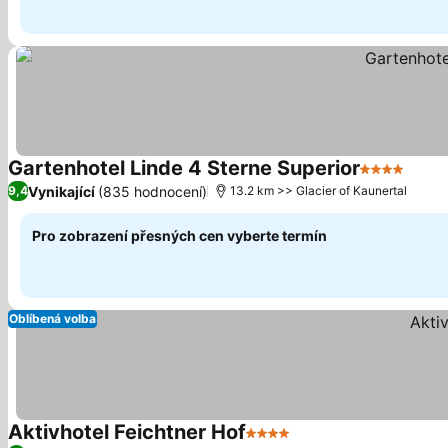
Gartenhotel Linde 4 Sterne Superior
4 Počet hv
Vynikající
(835 hodnocení)
9,4
13.2 km >> Glacier of Kaunertal
Pro zobrazení přesných cen vyberte termín
Oblíbená volba
Aktivhotel Feichtner Hof
4 Počet hvězdiček