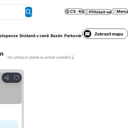
CS · Kč
Menu
Přihlásit se
Zobrazit mapu
olopenze
Snídaně v ceně
Bazén
Parkování
All inclusive
Obsluho
en
Vliv přijatých plateb na pořadí výsledků
Přidat na seznam oblíbených hotelů
Sdílet