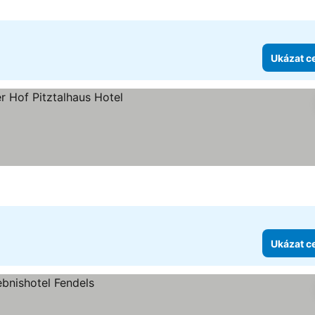
Ukázat c
ek
Ukázat c