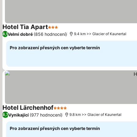
Hotel Tia Apart
3 Počet hvězdiček
Velmi dobré
(856 hodnocení)
8,1
9.4 km >> Glacier of Kaunertal
Pro zobrazení přesných cen vyberte termín
Hotel Lärchenhof
4 Počet hvězdiček
Vynikající
(977 hodnocení)
8,7
9.8 km >> Glacier of Kaunertal
Pro zobrazení přesných cen vyberte termín