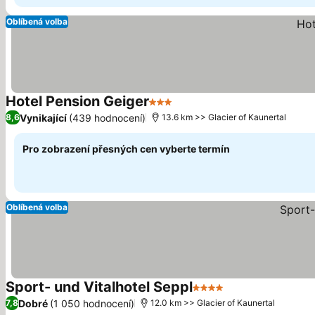
Oblíbená volba
Hotel Pension Geiger
3 Počet hvězdiček
Vynikající
(439 hodnocení)
8,6
13.6 km >> Glacier of Kaunertal
Pro zobrazení přesných cen vyberte termín
Oblíbená volba
Sport- und Vitalhotel Seppl
4 Počet hvězdiček
Dobré
(1 050 hodnocení)
7,8
12.0 km >> Glacier of Kaunertal