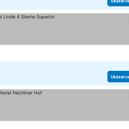
Ukázat c
ězdiček
Ukázat c