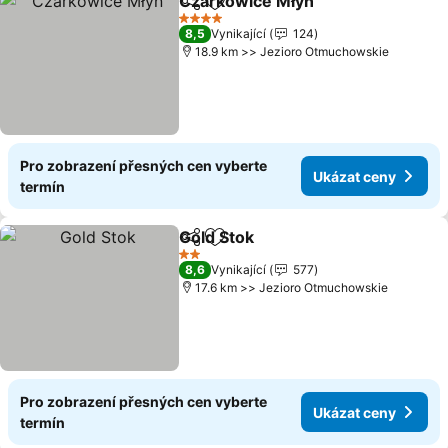
Czarkowice Młyn
Sdílet
Přidat na seznam oblíbených h
4 Počet hvězdiček
8,5
Vynikající
124
18.9 km >> Jezioro Otmuchowskie
Pro zobrazení přesných cen vyberte
Ukázat ceny
termín
Gold Stok
Sdílet
Přidat na seznam oblíbených h
2 Počet hvězdiček
8,6
Vynikající
577
17.6 km >> Jezioro Otmuchowskie
Pro zobrazení přesných cen vyberte
Ukázat ceny
termín