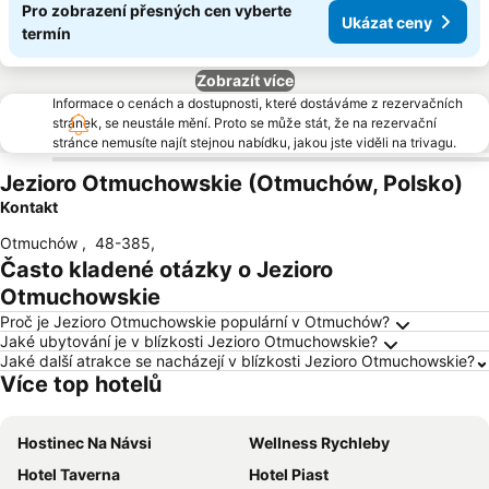
Pro zobrazení přesných cen vyberte
Ukázat ceny
termín
Zobrazít více
Informace o cenách a dostupnosti, které dostáváme z rezervačních
stránek, se neustále mění. Proto se může stát, že na rezervační
stránce nemusíte najít stejnou nabídku, jakou jste viděli na trivagu.
Jezioro Otmuchowskie (Otmuchów, Polsko)
Kontakt
Otmuchów
,
48-385
,
Často kladené otázky o Jezioro
Otmuchowskie
Proč je Jezioro Otmuchowskie populární v Otmuchów?
Jaké ubytování je v blízkosti Jezioro Otmuchowskie?
Jaké další atrakce se nacházejí v blízkosti Jezioro Otmuchowskie?
Více top hotelů
Hostinec Na Návsi
Wellness Rychleby
Hotel Taverna
Hotel Piast