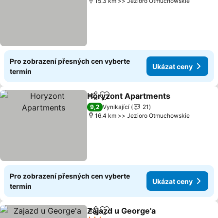
15.3 km >> Jezioro Otmuchowskie
Pro zobrazení přesných cen vyberte
Ukázat ceny
termín
Horyzont Apartments
Sdílet
Přidat na seznam oblíbených h
9,2
Vynikající
21
16.4 km >> Jezioro Otmuchowskie
Pro zobrazení přesných cen vyberte
Ukázat ceny
termín
Zajazd u George'a
Sdílet
Přidat na seznam oblíbených h