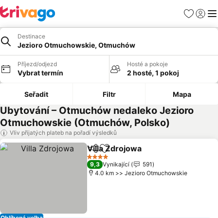
Oblíbené
Přihlási
Me
Destinace
Jezioro Otmuchowskie, Otmuchów
Příjezd/odjezd
Hosté a pokoje
Vybrat termín
2 hosté, 1 pokoj
Seřadit
Filtr
Mapa
Ubytování – Otmuchów nedaleko Jezioro
Otmuchowskie (Otmuchów, Polsko)
Vliv přijatých plateb na pořadí výsledků
Villa Zdrojowa
Sdílet
Přidat na seznam oblíbených h
4 Počet hvězdiček
9,3
Vynikající
591
4.0 km >> Jezioro Otmuchowskie
Oblíbená volba