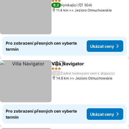
3 Počet hvězdiček
9,2
Vynikající
504
11.4 km >> Jezioro Otmuchowskie
Pro zobrazení přesných cen vyberte
Ukázat ceny
termín
Villa Navigator
Sdílet
Přidat na seznam oblíbených h
3 Počet hvězdiček
/
Žádné hodnocení není k dispozici
14.6 km >> Jezioro Otmuchowskie
Pro zobrazení přesných cen vyberte
Ukázat ceny
termín