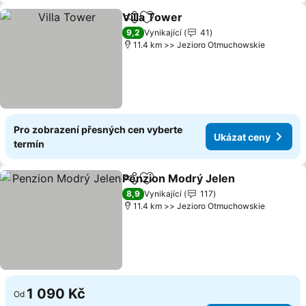
Villa Tower
Sdílet
Přidat na seznam oblíbených h
9,2
Vynikající
41
11.4 km >> Jezioro Otmuchowskie
Pro zobrazení přesných cen vyberte
Ukázat ceny
termín
Penzion Modrý Jelen
Sdílet
Přidat na seznam oblíbených h
8,9
Vynikající
117
11.4 km >> Jezioro Otmuchowskie
1 090 Kč
Od