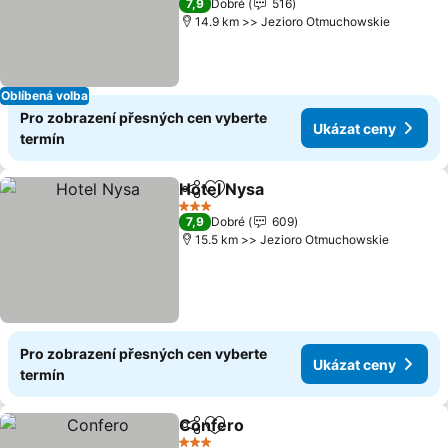
7,9
Dobré
516
14.9 km >> Jezioro Otmuchowskie
Oblíbená volba
Pro zobrazení přesných cen vyberte
Ukázat ceny
termín
Hotel Nysa
Sdílet
Přidat na seznam oblíbených h
3 Počet hvězdiček
7,9
Dobré
609
15.5 km >> Jezioro Otmuchowskie
Pro zobrazení přesných cen vyberte
Ukázat ceny
termín
Confero
Sdílet
Přidat na seznam oblíbených h