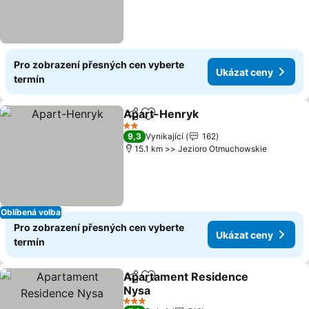
Pro zobrazení přesných cen vyberte
Ukázat ceny
termín
Apart-Henryk
Sdílet
Přidat na seznam oblíbených h
2 Počet hvězdiček
9,3
Vynikající
162
15.1 km >> Jezioro Otmuchowskie
Oblíbená volba
Pro zobrazení přesných cen vyberte
Ukázat ceny
termín
Apartament Residence
Sdílet
Přidat na seznam oblíbených h
Nysa
3 Počet hvězdiček