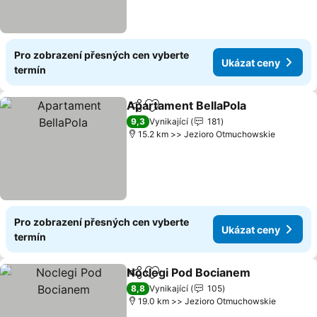
Pro zobrazení přesných cen vyberte
Ukázat ceny
termín
Apartament BellaPola
Sdílet
Přidat na seznam oblíbených h
9,3
Vynikající
181
15.2 km >> Jezioro Otmuchowskie
Pro zobrazení přesných cen vyberte
Ukázat ceny
termín
Noclegi Pod Bocianem
Sdílet
Přidat na seznam oblíbených h
8,8
Vynikající
105
19.0 km >> Jezioro Otmuchowskie