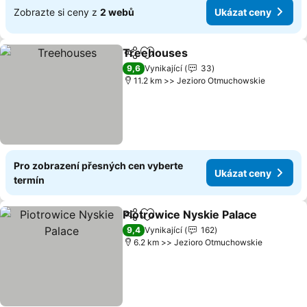
Zobrazte si ceny z
2 webů
Ukázat ceny
Treehouses
Sdílet
Přidat na seznam oblíbených h
9,6
Vynikající
33
11.2 km >> Jezioro Otmuchowskie
Pro zobrazení přesných cen vyberte
Ukázat ceny
termín
Piotrowice Nyskie Palace
Sdílet
Přidat na seznam oblíbených h
9,4
Vynikající
162
6.2 km >> Jezioro Otmuchowskie