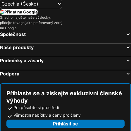
Výstaviště Praha - Holešovice
Chodov
Smíchov
Colours of Ostrava
Přidat na Google
Václavské náměstí
Žermanická přehrada
Snadno najděte naše výsledky:
přidejte trivago jako preferovaný zdroj
Na Kampě
Horní Počernice
na Google.
Společnost
Aquapalace Praha
Televizní věž Žižkov
Dejvice
Hostivař
Naše produkty
Energylandia
Ski areál Červenohorské sedlo
Modřany
Old Town Square
Podmínky a zásady
Karlovo náměstí
Suchdol
Podpora
Vyšehrad
Malá Strana
Hrad Veveri
Stanice metra Anděl
Přihlaste se a získejte exkluzivní členské
Troja
Strašnice
výhody
Tančící dům
Zoo a zámek Zlín-Lesná
Přizpůsobte si prostředí
Hrad Pernštejn
Kbely
Věrnostní nabídky a ceny pro členy
Brno - Hlavní vlakové nádraží
Uhříněves
Přihlásit se
Jezioro Otmuchowskie
Zamek w Otmuchowie