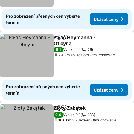
Pro zobrazení přesných cen vyberte
Ukázat ceny
termín
Pałac Heymanna -
Sdílet
Přidat na seznam oblíbených h
Oficyna
9,1
Vynikající
26
2.4 km >> Jezioro Otmuchowskie
Pro zobrazení přesných cen vyberte
Ukázat ceny
termín
Złoty Zakątek
Sdílet
Přidat na seznam oblíbených h
9,6
Vynikající
183
16.6 km >> Jezioro Otmuchowskie