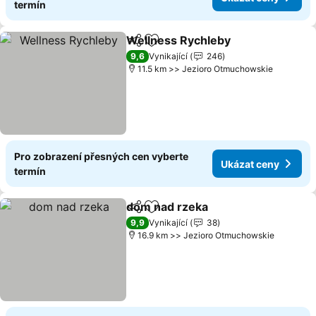
termín
Wellness Rychleby
Sdílet
Přidat na seznam oblíbených h
9,6
Vynikající
246
11.5 km >> Jezioro Otmuchowskie
Pro zobrazení přesných cen vyberte
Ukázat ceny
termín
dom nad rzeka
Sdílet
Přidat na seznam oblíbených h
9,9
Vynikající
38
16.9 km >> Jezioro Otmuchowskie