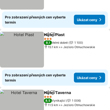
Pro zobrazení přesných cen vyberte
Ukázat ceny
termín
Hotel Piast
Sdílet
Přidat na seznam oblíbených h
3 Počet hvězdiček
8,1
Velmi dobré
1 100
15.1 km >> Jezioro Otmuchowskie
Pro zobrazení přesných cen vyberte
Ukázat ceny
termín
Hotel Taverna
Sdílet
Přidat na seznam oblíbených h
3 Počet hvězdiček
8,5
Vynikající
1 006
11.5 km >> Jezioro Otmuchowskie