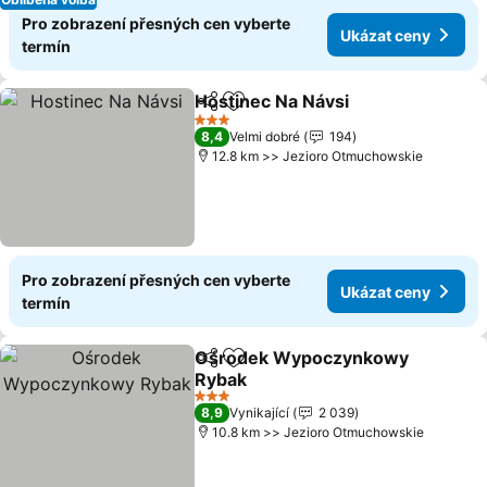
Pro zobrazení přesných cen vyberte
Ukázat ceny
termín
Hostinec Na Návsi
Sdílet
Přidat na seznam oblíbených h
3 Počet hvězdiček
8,4
Velmi dobré
194
12.8 km >> Jezioro Otmuchowskie
Pro zobrazení přesných cen vyberte
Ukázat ceny
termín
Ośrodek Wypoczynkowy
Sdílet
Přidat na seznam oblíbených h
Rybak
3 Počet hvězdiček
8,9
Vynikající
2 039
10.8 km >> Jezioro Otmuchowskie