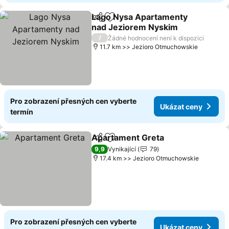
Lago Nysa Apartamenty
Sdílet
Přidat na seznam oblíbených h
nad Jeziorem Nyskim
/
Žádné hodnocení není k dispozici
11.7 km >> Jezioro Otmuchowskie
Pro zobrazení přesných cen vyberte
Ukázat ceny
termín
Apartament Greta
Sdílet
Přidat na seznam oblíbených h
9,9
Vynikající
79
17.4 km >> Jezioro Otmuchowskie
Pro zobrazení přesných cen vyberte
Ukázat ceny