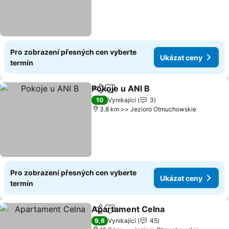
Pro zobrazení přesných cen vyberte
Ukázat ceny
termín
Pokoje u ANI B
Sdílet
Přidat na seznam oblíbených h
10
Vynikající
3
3.8 km >> Jezioro Otmuchowskie
Pro zobrazení přesných cen vyberte
Ukázat ceny
termín
Apartament Celna
Sdílet
Přidat na seznam oblíbených h
9,6
Vynikající
45