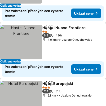
Oblíbená volba
Pro zobrazení přesných cen vyberte
Ukázat ceny
termín
Hostel Nuove Frontiere
Sdílet
Přidat na seznam oblíbených h
2 Počet hvězdiček
6,8
496
14.9 km >> Jezioro Otmuchowskie
Oblíbená volba
Pro zobrazení přesných cen vyberte
Ukázat ceny
termín
Hotel Europejski
Sdílet
Přidat na seznam oblíbených h
3 Počet hvězdiček
7,3
814
12.1 km >> Jezioro Otmuchowskie