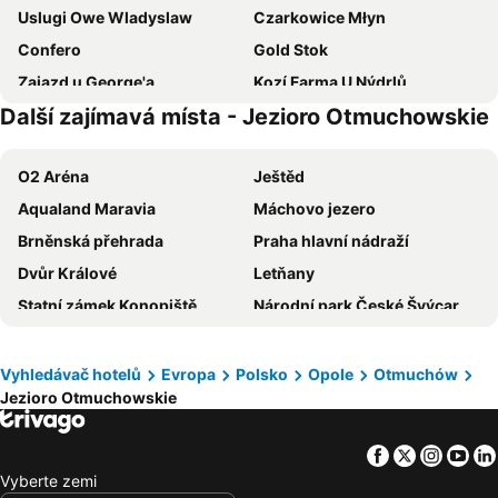
Uslugi Owe Wladyslaw
Czarkowice Młyn
Confero
Gold Stok
Zajazd u George'a
Kozí Farma U Nýdrlů
Další zajímavá místa - Jezioro Otmuchowskie
Nowa Baśń
Villa Tower
Villa Navigator
Lux
O2 Aréna
Ještěd
Dom Kultury Zamek
Floryda
Aqualand Maravia
Máchovo jezero
Pałac Frączków
Kotwica
Brněnská přehrada
Praha hlavní nádraží
Złota Korona
Korona
Dvůr Králové
Letňany
Redos
Pokoje Gościnne Na Skraju Lasu
Statní zámek Konopiště
Národní park České Švýcarsko
Výstaviště Brno
ZOO Praha
Holešovice
Autobusové nádraží Praha Florenc
Vyhledávač hotelů
Evropa
Polsko
Opole
Otmuchów
Jezioro Otmuchowskie
Vinohrady
Vítkovice area
Žižkov
Skiareál Aldrov
Facebook
Twitter
Insta
Yo
Vršovice
Zoo Jihlava
Vyberte zemi