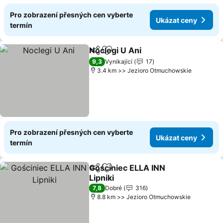
Pro zobrazení přesných cen vyberte
Ukázat ceny
termín
Noclegi U Ani
Sdílet
Přidat na seznam oblíbených h
9,3
Vynikající
17
3.4 km >> Jezioro Otmuchowskie
Pro zobrazení přesných cen vyberte
Ukázat ceny
termín
Gościniec ELLA INN
Sdílet
Přidat na seznam oblíbených h
Lipniki
7,8
Dobré
316
8.8 km >> Jezioro Otmuchowskie