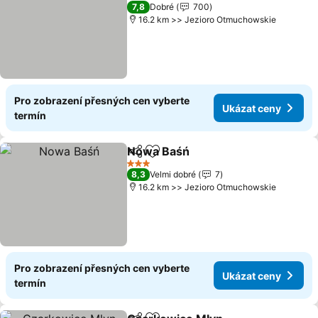
3 Počet hvězdiček
7,8
Dobré
700
16.2 km >> Jezioro Otmuchowskie
Pro zobrazení přesných cen vyberte
Ukázat ceny
termín
Nowa Baśń
Sdílet
Přidat na seznam oblíbených h
3 Počet hvězdiček
8,3
Velmi dobré
7
16.2 km >> Jezioro Otmuchowskie
Pro zobrazení přesných cen vyberte
Ukázat ceny
termín