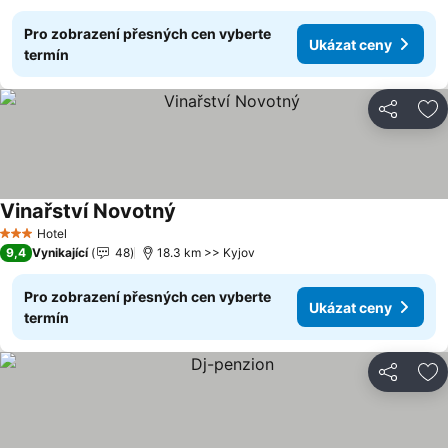
Pro zobrazení přesných cen vyberte
Ukázat ceny
termín
Sdílet
Př
Vinařství Novotný
Hotel
3 Počet hvězdiček
9,4
Vynikající
48
18.3 km >> Kyjov
Pro zobrazení přesných cen vyberte
Ukázat ceny
termín
Sdílet
Př