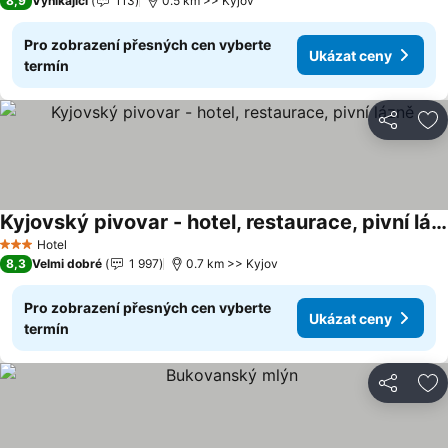
8,9
Vynikající
113
0.5 km >> Kyjov
Pro zobrazení přesných cen vyberte
Ukázat ceny
termín
Sdílet
Př
Kyjovský pivovar - hotel, restaurace, pivní lázně
Hotel
3 Počet hvězdiček
8,3
Velmi dobré
1 997
0.7 km >> Kyjov
Pro zobrazení přesných cen vyberte
Ukázat ceny
termín
Sdílet
Př