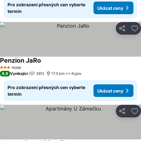
Pro zobrazení přesných cen vyberte
Ukázat ceny
termín
Sdílet
Př
Penzion JaRo
Hotel
3 Počet hvězdiček
8,6
Vynikající
361
17.5 km >> Kyjov
Pro zobrazení přesných cen vyberte
Ukázat ceny
termín
Sdílet
Př