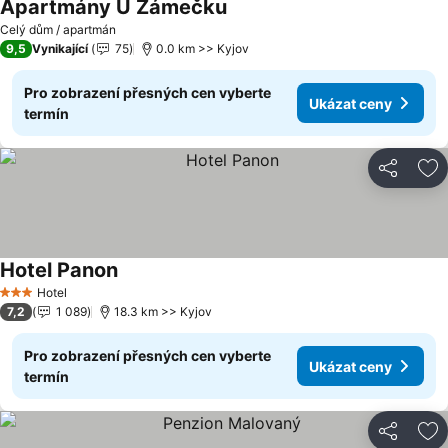
Apartmány U Zámečku
Celý dům / apartmán
9,5
Vynikající
75
0.0 km >> Kyjov
Pro zobrazení přesných cen vyberte
Ukázat ceny
termín
Sdílet
Př
Hotel Panon
Hotel
3 Počet hvězdiček
7,2
1 089
18.3 km >> Kyjov
Pro zobrazení přesných cen vyberte
Ukázat ceny
termín
Sdílet
Př