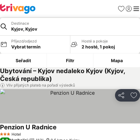
Oblíbené
Přihlási
Me
Destinace
Kyjov, Kyjov
Příjezd/odjezd
Hosté a pokoje
Vybrat termín
2 hosté, 1 pokoj
Seřadit
Filtr
Mapa
Ubytování – Kyjov nedaleko Kyjov (Kyjov,
Česká republika)
Vliv přijatých plateb na pořadí výsledků
Sdílet
Př
Penzion U Radnice
Hotel
3 Počet hvězdiček