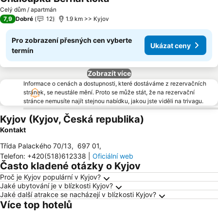
Celý dům / apartmán
7,9
Dobré
12
1.9 km >> Kyjov
Pro zobrazení přesných cen vyberte
Ukázat ceny
termín
Zobrazít více
Informace o cenách a dostupnosti, které dostáváme z rezervačních
stránek, se neustále mění. Proto se může stát, že na rezervační
stránce nemusíte najít stejnou nabídku, jakou jste viděli na trivagu.
Kyjov (Kyjov, Česká republika)
Kontakt
Třída Palackého 70/13
,
697 01
,
Telefon
:
+420(518)612338
|
Oficiální web
Často kladené otázky o Kyjov
Proč je Kyjov populární v Kyjov?
Jaké ubytování je v blízkosti Kyjov?
Jaké další atrakce se nacházejí v blízkosti Kyjov?
Více top hotelů