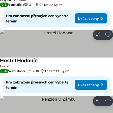
9,3
Vynikající
31
0.1 km >> Kyjov
Pro zobrazení přesných cen vyberte
Ukázat ceny
termín
Sdílet
Př
Hostel Hodonín
Hostel
8,4
Velmi dobré
258
17.7 km >> Kyjov
Pro zobrazení přesných cen vyberte
Ukázat ceny
termín
Sdílet
Př