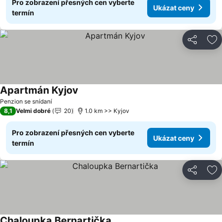
Pro zobrazení přesných cen vyberte
Ukázat ceny
termín
Sdílet
Př
Apartmán Kyjov
Penzion se snídaní
8,1
Velmi dobré
20
1.0 km >> Kyjov
Pro zobrazení přesných cen vyberte
Ukázat ceny
termín
Sdílet
Př
Chaloupka Bernartička