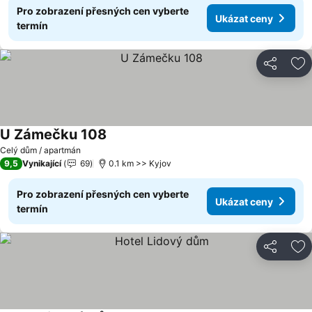
Pro zobrazení přesných cen vyberte
Ukázat ceny
termín
Sdílet
Př
U Zámečku 108
Celý dům / apartmán
9,5
Vynikající
69
0.1 km >> Kyjov
Pro zobrazení přesných cen vyberte
Ukázat ceny
termín
Sdílet
Př