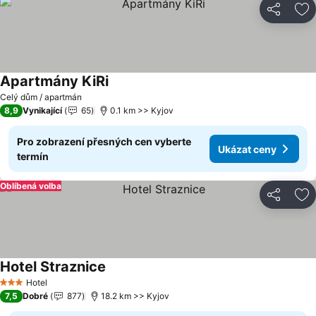
Sdílet
Př
Apartmány KiRi
Celý dům / apartmán
8,9
Vynikající
65
0.1 km >> Kyjov
Pro zobrazení přesných cen vyberte
Ukázat ceny
termín
Oblíbená volba
Sdílet
Př
Hotel Straznice
Hotel
3 Počet hvězdiček
7,5
Dobré
877
18.2 km >> Kyjov