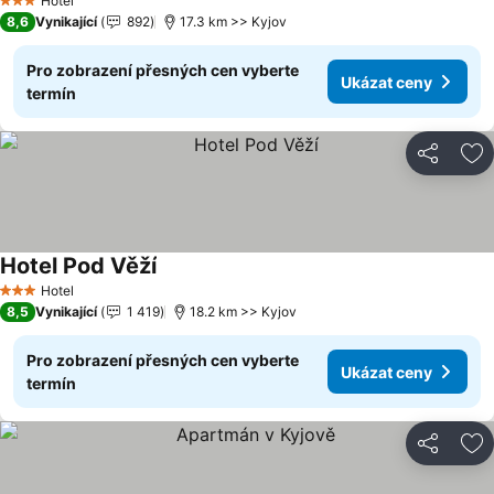
Hotel
3 Počet hvězdiček
8,6
Vynikající
892
17.3 km >> Kyjov
Pro zobrazení přesných cen vyberte
Ukázat ceny
termín
Sdílet
Př
Hotel Pod Věží
Hotel
3 Počet hvězdiček
8,5
Vynikající
1 419
18.2 km >> Kyjov
Pro zobrazení přesných cen vyberte
Ukázat ceny
termín
Sdílet
Př