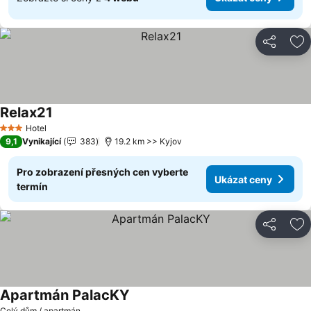
Sdílet
Př
Relax21
Hotel
3 Počet hvězdiček
9,1
Vynikající
383
19.2 km >> Kyjov
Pro zobrazení přesných cen vyberte
Ukázat ceny
termín
Sdílet
Př
Apartmán PalacKY
Celý dům / apartmán