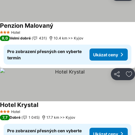
Penzion Malovaný
Hotel
3 Počet hvězdiček
8,0
Velmi dobré
431
10.4 km >> Kyjov
Pro zobrazení přesných cen vyberte
Ukázat ceny
termín
Sdílet
Př
Hotel Krystal
Hotel
3 Počet hvězdiček
7,7
Dobré
1 045
17.7 km >> Kyjov
Pro zobrazení přesných cen vyberte
Ukázat ceny