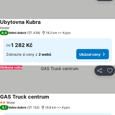
Ubytovna Kubra
Hostel
8,0
Velmi dobré
438
18.2 km >> Kyjov
1 282 Kč
Od
Zobrazte si ceny z
2 webů
Ukázat ceny
Oblíbená volba
Sdílet
Př
GAS Truck centrum
Motel
2 Počet hvězdiček
8,1
Velmi dobré
152
19.8 km >> Kyjov