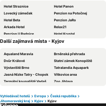
Hotel Straznice
Hotel Panon
Lovecký zámeček
Penzion na Potočnej
Hotel Beta
Penzion JaRo
Arkada Hotel
Relax21
Penzion U Radnice
Hotel Krystal
Další zajímavá místa - Kyjov
Hotel Pod Věží
Bukovanský mlýn
Hotel Buchlovice
Hotel Buchlov
Aqualand Maravia
Brněnská přehrada
Penzion Budvarka
Hotel Lidový dům
Dvůr Králové
Statní zámek Konopiště
Kyjovský pivovar - hotel, restaurace, pivní lázně
Penzion U Dulíka
Výstaviště Brno
Tatralandia Aquapark
Penzion Malovaný
Hospůdka na Haldě
Jasná Nízke Tatry - Chopok
Vítkovice area
Restaurant penzion u Buchlovskeho zamku
Vinařství Novotný
Termální koupaliště Vadaš Štúrovo
Zoo Jihlava
Apartmány Dog in Dock
Penzion u Tomčalů
Colours of Ostrava
Žermanická přehrada
Vinohrad
Penzion Na Zelnicách
Vienna Airport
Energylandia
Penzion U Tomáše
Penzion Régio
Vyhledávač hotelů
Evropa
Česká republika
Jihomoravský kraj
Kyjov
Kyjov
Ski areál Červenohorské sedlo
Hrad Veveri
Veselan
Rybník Prokop