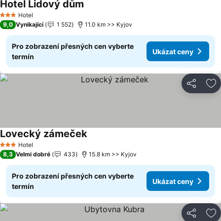
Hotel Lidový dům
Hotel
3 Počet hvězdiček
9,0
Vynikající
1 552
11.0 km >> Kyjov
Pro zobrazení přesných cen vyberte
Ukázat ceny
termín
Sdílet
Př
Lovecký zámeček
Hotel
3 Počet hvězdiček
8,3
Velmi dobré
433
15.8 km >> Kyjov
Pro zobrazení přesných cen vyberte
Ukázat ceny
termín
Sdílet
Př