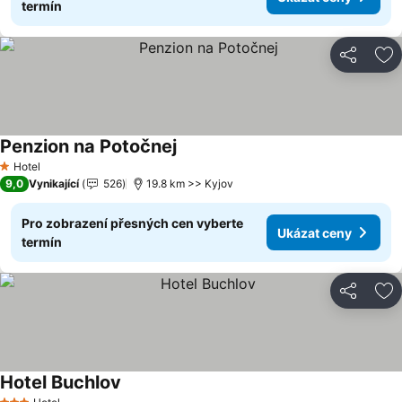
termín
Sdílet
Př
Penzion na Potočnej
Hotel
1 Počet hvězdiček
9,0
Vynikající
526
19.8 km >> Kyjov
Pro zobrazení přesných cen vyberte
Ukázat ceny
termín
Sdílet
Př
Hotel Buchlov