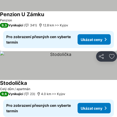
Penzion U Zámku
Penzion
9,3
Vynikající
341
12.8 km >> Kyjov
Pro zobrazení přesných cen vyberte
Ukázat ceny
termín
Sdílet
Př
Stodolička
Celý dům / apartmán
9,6
Vynikající
23
4.0 km >> Kyjov
Pro zobrazení přesných cen vyberte
Ukázat ceny
termín