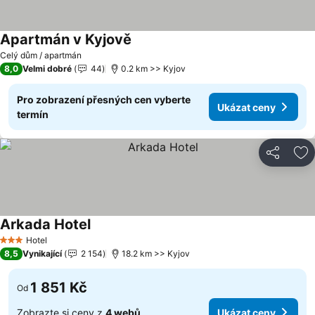
Apartmán v Kyjově
Celý dům / apartmán
8,0
Velmi dobré
44
0.2 km >> Kyjov
Pro zobrazení přesných cen vyberte
Ukázat ceny
termín
Sdílet
Př
Arkada Hotel
Hotel
3 Počet hvězdiček
8,5
Vynikající
2 154
18.2 km >> Kyjov
1 851 Kč
Od
Zobrazte si ceny z
4 webů
Ukázat ceny