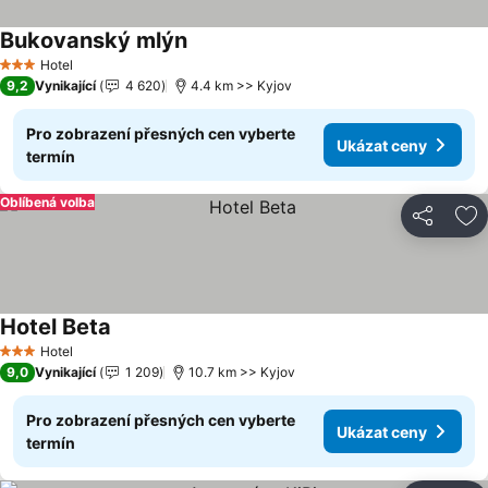
Bukovanský mlýn
Hotel
3 Počet hvězdiček
9,2
Vynikající
4 620
4.4 km >> Kyjov
Pro zobrazení přesných cen vyberte
Ukázat ceny
termín
Oblíbená volba
Sdílet
Př
Hotel Beta
Hotel
3 Počet hvězdiček
9,0
Vynikající
1 209
10.7 km >> Kyjov
Pro zobrazení přesných cen vyberte
Ukázat ceny
termín