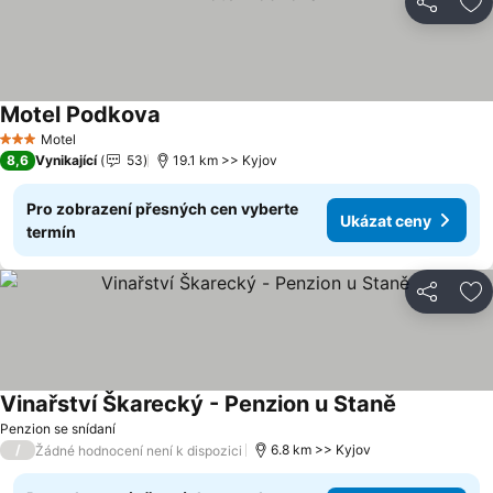
Sdílet
Př
Motel Podkova
Motel
3 Počet hvězdiček
8,6
Vynikající
53
19.1 km >> Kyjov
Pro zobrazení přesných cen vyberte
Ukázat ceny
termín
Sdílet
Př
Vinařství Škarecký - Penzion u Staně
Penzion se snídaní
/
6.8 km >> Kyjov
Žádné hodnocení není k dispozici