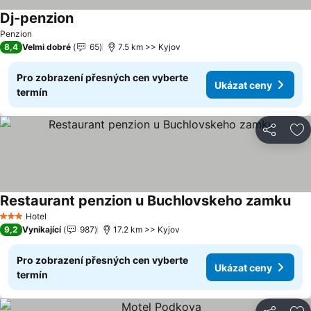
Dj-penzion
Penzion
8,4
Velmi dobré
65
7.5 km >> Kyjov
Pro zobrazení přesných cen vyberte
Ukázat ceny
termín
Sdílet
Př
Restaurant penzion u Buchlovskeho zamku
Hotel
3 Počet hvězdiček
9,2
Vynikající
987
17.2 km >> Kyjov
Pro zobrazení přesných cen vyberte
Ukázat ceny
termín