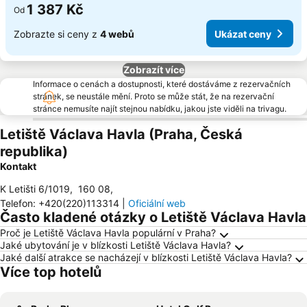
1 387 Kč
Od
Zobrazte si ceny z
4 webů
Ukázat ceny
Zobrazít více
Informace o cenách a dostupnosti, které dostáváme z rezervačních
stránek, se neustále mění. Proto se může stát, že na rezervační
stránce nemusíte najít stejnou nabídku, jakou jste viděli na trivagu.
Letiště Václava Havla (Praha, Česká
republika)
Kontakt
K Letišti 6/1019
,
160 08
,
Telefon
:
+420(220)113314
|
Oficiální web
Často kladené otázky o Letiště Václava Havla
Proč je Letiště Václava Havla populární v Praha?
Jaké ubytování je v blízkosti Letiště Václava Havla?
Jaké další atrakce se nacházejí v blízkosti Letiště Václava Havla?
Více top hotelů