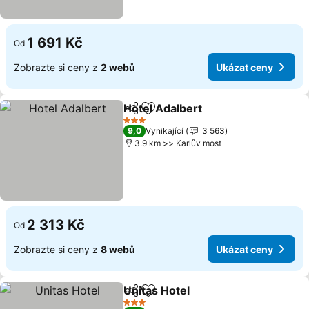
1 691 Kč
Od
Zobrazte si ceny z
2 webů
Ukázat ceny
Hotel Adalbert
Sdílet
Přidat na seznam oblíbených h
Ukázat cen
3 Počet hvězdiček
9,0
Vynikající
3 563
3.9 km >> Karlův most
2 313 Kč
Od
Zobrazte si ceny z
8 webů
Ukázat ceny
Unitas Hotel
Sdílet
Přidat na seznam oblíbených h
Ukázat ceny
3 Počet hvězdiček