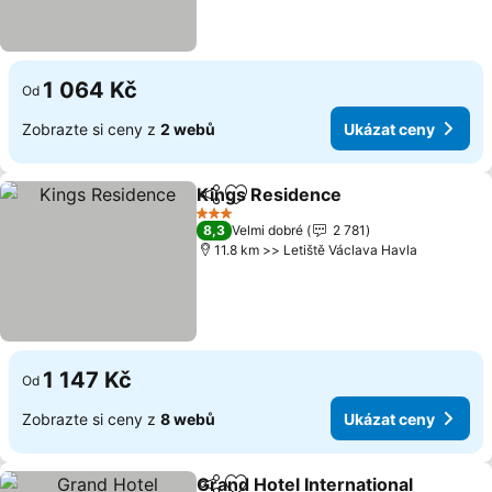
1 064 Kč
Od
Zobrazte si ceny z
2 webů
Ukázat ceny
Kings Residence
Sdílet
Přidat na seznam oblíbených h
Ukázat c
3 Počet hvězdiček
8,3
Velmi dobré
2 781
11.8 km >> Letiště Václava Havla
1 147 Kč
Od
Zobrazte si ceny z
8 webů
Ukázat ceny
Grand Hotel International