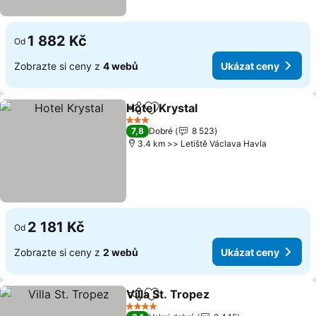
1 882 Kč
Od
Zobrazte si ceny z
4 webů
Ukázat ceny
Hotel Krystal
Sdílet
Přidat na seznam oblíbených h
Ukázat ceny
3 Počet hvězdiček
7,8
Dobré
8 523
3.4 km >> Letiště Václava Havla
2 181 Kč
Od
Zobrazte si ceny z
2 webů
Ukázat ceny
Villa St. Tropez
Sdílet
Přidat na seznam oblíbených h
Ukázat cen
4 Počet hvězdiček