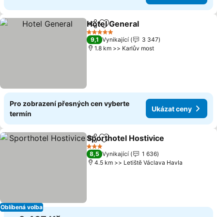
Hotel General
Sdílet
Přidat na seznam oblíbených h
Ukázat ceny
5 Počet hvězdiček
9,1
Vynikající
3 347
1.8 km >> Karlův most
Pro zobrazení přesných cen vyberte
Ukázat ceny
termín
Sporthotel Hostivice
Sdílet
Přidat na seznam oblíbených h
Ukáza
3 Počet hvězdiček
8,5
Vynikající
1 636
4.5 km >> Letiště Václava Havla
Oblíbená volba