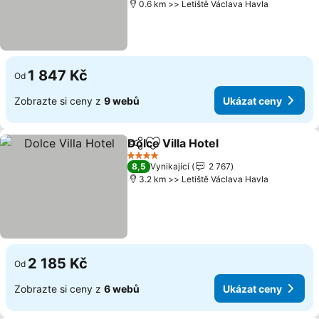
0.6 km >> Letiště Václava Havla
1 847 Kč
Od
Zobrazte si ceny z
9 webů
Ukázat ceny
Dolce Villa Hotel
Sdílet
Přidat na seznam oblíbených h
Ukázat ce
4 Počet hvězdiček
8,5
Vynikající
2 767
3.2 km >> Letiště Václava Havla
2 185 Kč
Od
Zobrazte si ceny z
6 webů
Ukázat ceny