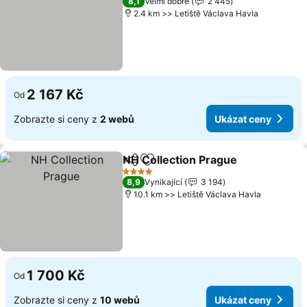
8,1
Velmi dobré
2 445
2.4 km >> Letiště Václava Havla
2 167 Kč
Od
Zobrazte si ceny z
2 webů
Ukázat ceny
NH Collection Prague
Sdílet
Přidat na seznam oblíbených h
Ukáz
4 Počet hvězdiček
8,9
Vynikající
3 194
10.1 km >> Letiště Václava Havla
1 700 Kč
Od
Zobrazte si ceny z
10 webů
Ukázat ceny