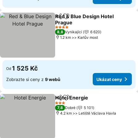
Red & Blue Design Hotel
Sdílet
Přidat na seznam oblíbených h
Prague
Ukázat ceny
4 Počet hvězdiček
8,8
Vynikající
6 620
1.2 km >> Karlův most
1 525 Kč
Od
Zobrazte si ceny z
9 webů
Ukázat ceny
Hotel Energie
Sdílet
Přidat na seznam oblíbených h
Ukázat ceny
3 Počet hvězdiček
7,8
Dobré
5 101
4.2 km >> Letiště Václava Havla