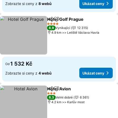
Zobrazte si ceny z
8 webů
Ukázat ceny
Hotel Golf Prague
Sdílet
Přidat na seznam oblíbených h
Ukázat 
4 Počet hvězdiček
8,9
Vynikající
12 315
4.9 km >> Letiště Václava Havla
1 532 Kč
Od
Zobrazte si ceny z
4 webů
Ukázat ceny
Hotel Avion
Sdílet
Přidat na seznam oblíbených h
Ukázat ceny
3 Počet hvězdiček
8,3
Velmi dobré
6 361
4.2 km >> Karlův most