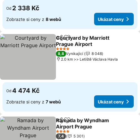
2 338 Kč
Od
Zobrazte si ceny z
8 webů
Ukázat ceny
Courtyard by Marriott
Sdílet
Přidat na seznam oblíbených h
Prague Airport
Ukázat ceny
4 Počet hvězdiček
8,8
Vynikající
8 048
2.0 km >> Letiště Václava Havla
4 474 Kč
Od
Zobrazte si ceny z
7 webů
Ukázat ceny
Ramada by Wyndham
Sdílet
Přidat na seznam oblíbených h
Airport Prague
Ukázat ceny
4 Počet hvězdiček
7,4
5 301