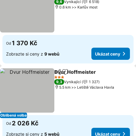
9,6
Vynikající
6 518
0.6 km >> Karlův most
1 370 Kč
Od
Zobrazte si ceny z
9 webů
Ukázat ceny
Dvur Hoffmeister
Sdílet
Přidat na seznam oblíbených h
Ukázat 
3 Počet hvězdiček
9,3
Vynikající
1 327
5.5 km >> Letiště Václava Havla
Oblíbená volba
2 026 Kč
Od
Zobrazte si ceny z
5 webů
Ukázat ceny