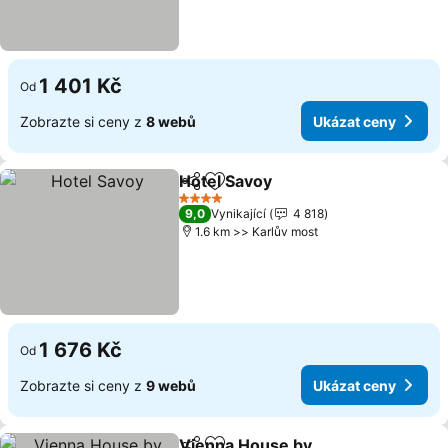
1 401 Kč
Od
Zobrazte si ceny z
8 webů
Ukázat ceny
Hotel Savoy
Sdílet
Přidat na seznam oblíbených h
Ukázat ceny
4 Počet hvězdiček
9,0
Vynikající
4 818
1.6 km >> Karlův most
1 676 Kč
Od
Zobrazte si ceny z
9 webů
Ukázat ceny
Vienna House by