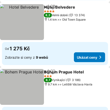
Hotel Belvedere
Sdílet
Přidat na seznam oblíbených h
Ukázat ce
4 Počet hvězdiček
8,2
Velmi dobré
13 374
1.4 km >> Old Town Square
1 275 Kč
Od
Zobrazte si ceny z
9 webů
Ukázat ceny
Bohem Prague Hotel
Sdílet
Přidat na seznam oblíbených h
Ukáza
3 Počet hvězdiček
8,7
Vynikající
3 186
9.7 km >> Letiště Václava Havla