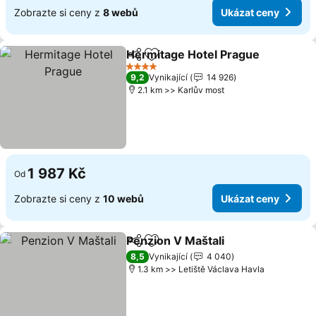
Zobrazte si ceny z
8 webů
Ukázat ceny
Hermitage Hotel Prague
Sdílet
Přidat na seznam oblíbených h
U
4 Počet hvězdiček
9,2
Vynikající
14 926
2.1 km >> Karlův most
1 987 Kč
Od
Zobrazte si ceny z
10 webů
Ukázat ceny
Penzion V Maštali
Sdílet
Přidat na seznam oblíbených h
Ukázat 
8,5
Vynikající
4 040
1.3 km >> Letiště Václava Havla