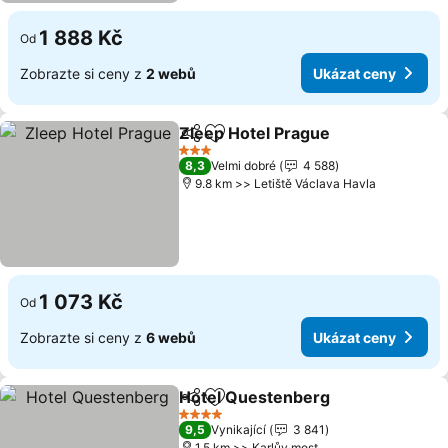
1 888 Kč
Od
Zobrazte si ceny z
2 webů
Ukázat ceny
Zleep Hotel Prague
Sdílet
Přidat na seznam oblíbených h
Ukázat
3 Počet hvězdiček
8,3
Velmi dobré
4 588
9.8 km >> Letiště Václava Havla
1 073 Kč
Od
Zobrazte si ceny z
6 webů
Ukázat ceny
Hotel Questenberg
Sdílet
Přidat na seznam oblíbených h
Ukázat
4 Počet hvězdiček
9,5
Vynikající
3 841
1.5 km >> Karlův most