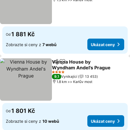
1 881 Kč
Od
Zobrazte si ceny z
7 webů
Ukázat ceny
Vienna House by
Sdílet
Přidat na seznam oblíbených h
Wyndham Andel's Prague
Ukázat ceny
4 Počet hvězdiček
9,1
Vynikající
13 453
1.8 km >> Karlův most
1 801 Kč
Od
Zobrazte si ceny z
10 webů
Ukázat ceny