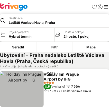
Oblíbené
Přihlási
Me
Destinace
Letiště Václava Havla, Praha
Příjezd/odjezd
Hosté a pokoje
Vybrat termín
2 hosté, 1 pokoj
Seřadit
Filtr
Mapa
Ubytování – Praha nedaleko Letiště Václava
Havla (Praha, Česká republika)
Vliv přijatých plateb na pořadí výsledků
Holiday Inn Prague
Sdílet
Přidat na seznam oblíbených h
Airport by IHG
Ukázat ceny
4 Počet hvězdiček
8,5
Vynikající
7 969
1.7 km >> Letiště Václava Havla