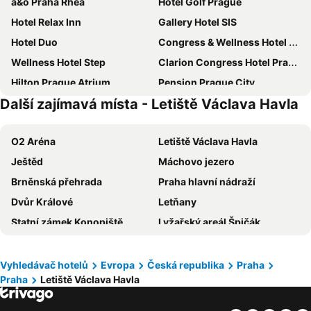
a&o Praha Rhea
Hotel Golf Prague
Hotel Relax Inn
Gallery Hotel SIS
Hotel Duo
Congress & Wellness Hotel Olsanka
Wellness Hotel Step
Clarion Congress Hotel Prague
Hilton Prague Atrium
Pension Prague City
Další zajímavá místa - Letiště Václava Havla
Don Giovanni Hotel Prague - Great Hotels of The World
Hotel Astra
Panorama by Verdi Hotels
ibis Praha Mala Strana
O2 Aréna
Letiště Václava Havla
Hotel Carol
OREA Hotel Pyramida Praha
Ještěd
Máchovo jezero
TOP HOTEL Praha
Stages Hotel Prague, A Tribute Portfolio Hotel
Brněnská přehrada
Praha hlavní nádraží
Grand Hotel Prague Towers
Hotel Belvedere
Dvůr Králové
Letňany
Prague Centre Plaza
Quentin Prague Hotel
Statní zámek Konopiště
Lyžařský areál Špičák
Comfort Hotel Prague City East
Occidental Praha Five
Národní park České Švýcarsko
Skiareál Klínovec
Red & Blue Design Hotel Prague
Radisson Blu Hotel, Prague
Výstaviště Brno
ZOO Praha
Hotel Olympik
Occidental Praha
Vyhledávač hotelů
Evropa
Česká republika
Praha
Praha
Letiště Václava Havla
Holešovice
Autobusové nádraží Praha Florenc
NH Prague City
Olympik Tristar
Areál Plešivec
Vinohrady
Hotel Stary Pivovar
Hotel Royal Prague