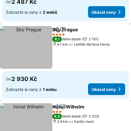
2 487 Kč
Od
Zobrazte si ceny z
2 webů
Ukázat ceny
Sky Prague
Sdílet
Přidat na seznam oblíbených h
Ukázat ceny
4 Počet hvězdiček
8,1
Velmi dobré
2 761
4.1 km >> Letiště Václava Havla
2 930 Kč
Od
Zobrazte si ceny z
1 webu
Ukázat ceny
Hotel Wilhelm
Sdílet
Přidat na seznam oblíbených h
Ukázat ceny
3 Počet hvězdiček
8,0
Velmi dobré
3 222
2.9 km >> Karlův most