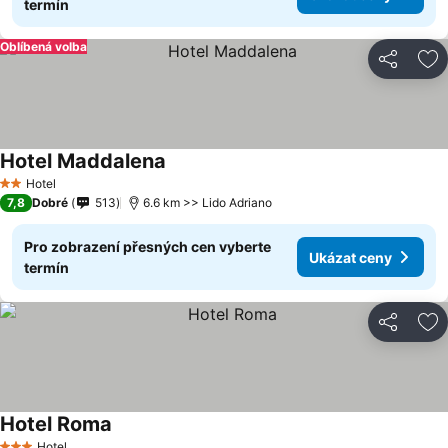
termín
Oblíbená volba
Sdílet
Př
Hotel Maddalena
Hotel
2 Počet hvězdiček
7,8
Dobré
513
6.6 km >> Lido Adriano
Pro zobrazení přesných cen vyberte
Ukázat ceny
termín
Sdílet
Př
Hotel Roma
Hotel