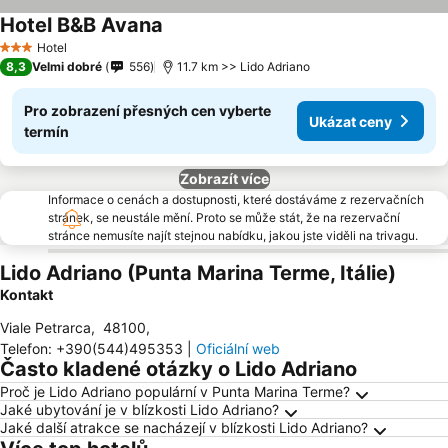
Hotel B&B Avana
Hotel
3 Počet hvězdiček
8,3
Velmi dobré
556
11.7 km >> Lido Adriano
Pro zobrazení přesných cen vyberte
Ukázat ceny
termín
Zobrazít více
Informace o cenách a dostupnosti, které dostáváme z rezervačních
stránek, se neustále mění. Proto se může stát, že na rezervační
stránce nemusíte najít stejnou nabídku, jakou jste viděli na trivagu.
Lido Adriano (Punta Marina Terme, Itálie)
Kontakt
Viale Petrarca
,
48100
,
Telefon
:
+390(544)495353
|
Oficiální web
Často kladené otázky o Lido Adriano
Proč je Lido Adriano populární v Punta Marina Terme?
Jaké ubytování je v blízkosti Lido Adriano?
Jaké další atrakce se nacházejí v blízkosti Lido Adriano?