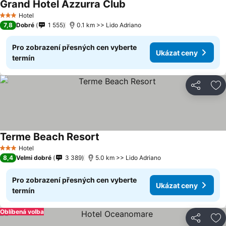
Grand Hotel Azzurra Club
Hotel
3 Počet hvězdiček
7,8
Dobré
1 555
0.1 km >> Lido Adriano
Pro zobrazení přesných cen vyberte
Ukázat ceny
termín
Sdílet
Př
Terme Beach Resort
Hotel
3 Počet hvězdiček
8,4
Velmi dobré
3 389
5.0 km >> Lido Adriano
Pro zobrazení přesných cen vyberte
Ukázat ceny
termín
Oblíbená volba
Sdílet
Př