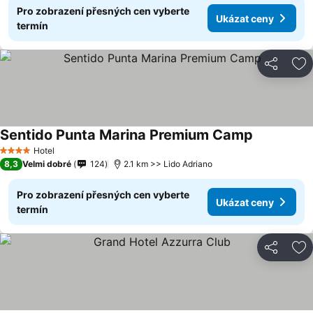
Pro zobrazení přesných cen vyberte
Ukázat ceny
termín
Sdílet
Př
Sentido Punta Marina Premium Camp
Hotel
4 Počet hvězdiček
8,3
Velmi dobré
124
2.1 km >> Lido Adriano
Pro zobrazení přesných cen vyberte
Ukázat ceny
termín
Sdílet
Př