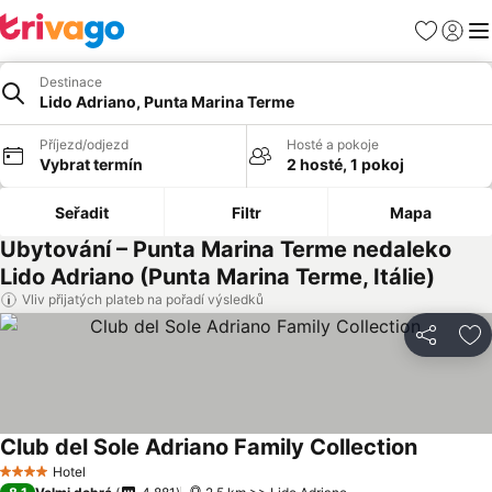
Oblíbené
Přihlási
Me
Destinace
Lido Adriano, Punta Marina Terme
Příjezd/odjezd
Hosté a pokoje
Vybrat termín
2 hosté, 1 pokoj
Seřadit
Filtr
Mapa
Ubytování – Punta Marina Terme nedaleko
Lido Adriano (Punta Marina Terme, Itálie)
Vliv přijatých plateb na pořadí výsledků
Sdílet
Př
Club del Sole Adriano Family Collection
Hotel
4 Počet hvězdiček