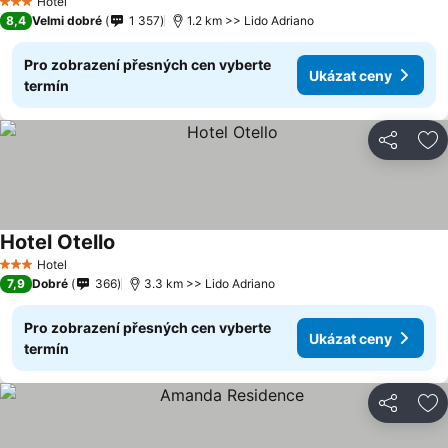
Hotel
3 Počet hvězdiček
8,4
Velmi dobré
1 357
1.2 km >> Lido Adriano
Pro zobrazení přesných cen vyberte
Ukázat ceny
termín
Sdílet
Př
Hotel Otello
Hotel
3 Počet hvězdiček
7,9
Dobré
366
3.3 km >> Lido Adriano
Pro zobrazení přesných cen vyberte
Ukázat ceny
termín
Sdílet
Př