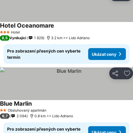
Hotel Oceanomare
Hotel
3 Počet hvězdiček
8,5
Vynikající
1 829
3.2 km >> Lido Adriano
Pro zobrazení přesných cen vyberte
Ukázat ceny
termín
Sdílet
Př
Blue Marlin
Obsluhovaný apartmán
2 Počet hvězdiček
6,7
2 094
0.8 km >> Lido Adriano
Pro zobrazení přesných cen vyberte
Ukázat ceny