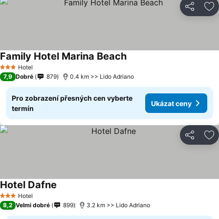
Sdílet
Př
Family Hotel Marina Beach
Hotel
3 Počet hvězdiček
7,9
Dobré
879
0.4 km >> Lido Adriano
Pro zobrazení přesných cen vyberte
Ukázat ceny
termín
Sdílet
Př
Hotel Dafne
Hotel
3 Počet hvězdiček
8,2
Velmi dobré
899
3.2 km >> Lido Adriano