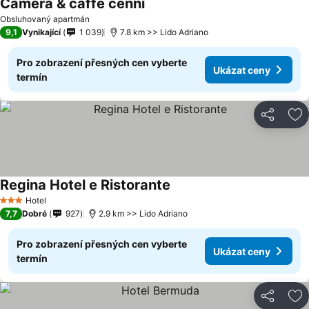
Camera & caffè cenni
Obsluhovaný apartmán
9,1
Vynikající
1 039
7.8 km >> Lido Adriano
Pro zobrazení přesných cen vyberte
Ukázat ceny
termín
Sdílet
Př
Regina Hotel e Ristorante
Hotel
3 Počet hvězdiček
7,7
Dobré
927
2.9 km >> Lido Adriano
Pro zobrazení přesných cen vyberte
Ukázat ceny
termín
Sdílet
Př