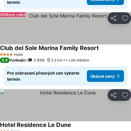
termín
Oblíbená volba
Sdílet
Př
Club del Sole Marina Family Resort
Hotel
4 Počet hvězdiček
8,9
Vynikající
3 839
2.3 km >> Lido Adriano
Pro zobrazení přesných cen vyberte
Ukázat ceny
termín
Sdílet
Př
Hotel Residence Le Dune