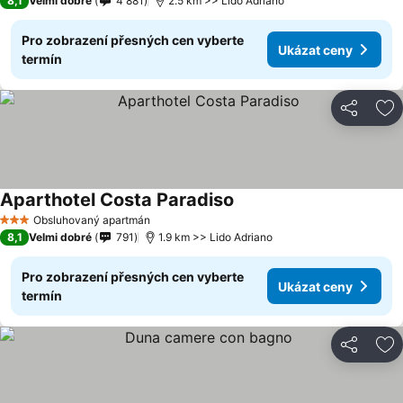
8,1
Velmi dobré
4 881
2.5 km >> Lido Adriano
Pro zobrazení přesných cen vyberte
Ukázat ceny
termín
Sdílet
Př
Aparthotel Costa Paradiso
Obsluhovaný apartmán
3 Počet hvězdiček
8,1
Velmi dobré
791
1.9 km >> Lido Adriano
Pro zobrazení přesných cen vyberte
Ukázat ceny
termín
Sdílet
Př