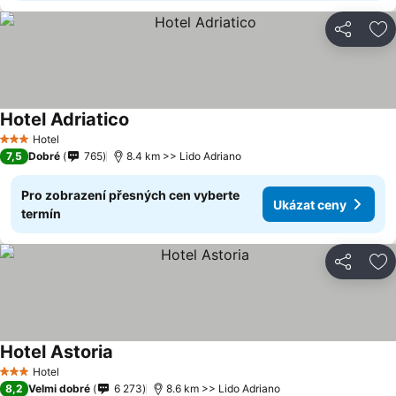
Sdílet
Př
Hotel Adriatico
Hotel
3 Počet hvězdiček
7,5
Dobré
765
8.4 km >> Lido Adriano
Pro zobrazení přesných cen vyberte
Ukázat ceny
termín
Sdílet
Př
Hotel Astoria
Hotel
3 Počet hvězdiček
8,2
Velmi dobré
6 273
8.6 km >> Lido Adriano