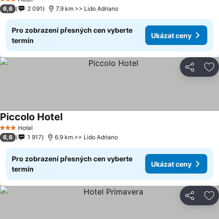
3 Počet hvězdiček
6,6
2 091
7.9 km >> Lido Adriano
Pro zobrazení přesných cen vyberte
Ukázat ceny
termín
Sdílet
Př
Piccolo Hotel
Hotel
3 Počet hvězdiček
6,6
1 917
6.9 km >> Lido Adriano
Pro zobrazení přesných cen vyberte
Ukázat ceny
termín
Sdílet
Př