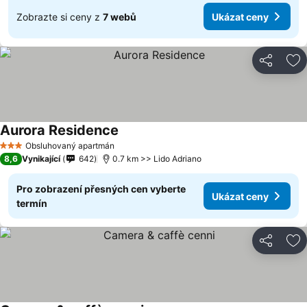
Zobrazte si ceny z
7 webů
Ukázat ceny
Sdílet
Př
Aurora Residence
Obsluhovaný apartmán
3 Počet hvězdiček
8,6
Vynikající
642
0.7 km >> Lido Adriano
Pro zobrazení přesných cen vyberte
Ukázat ceny
termín
Sdílet
Př