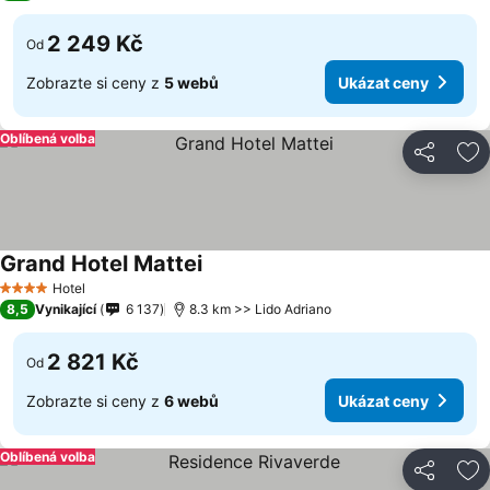
2 249 Kč
Od
Zobrazte si ceny z
5 webů
Ukázat ceny
Oblíbená volba
Sdílet
Př
Grand Hotel Mattei
Hotel
4 Počet hvězdiček
8,5
Vynikající
6 137
8.3 km >> Lido Adriano
2 821 Kč
Od
Zobrazte si ceny z
6 webů
Ukázat ceny
Oblíbená volba
Sdílet
Př