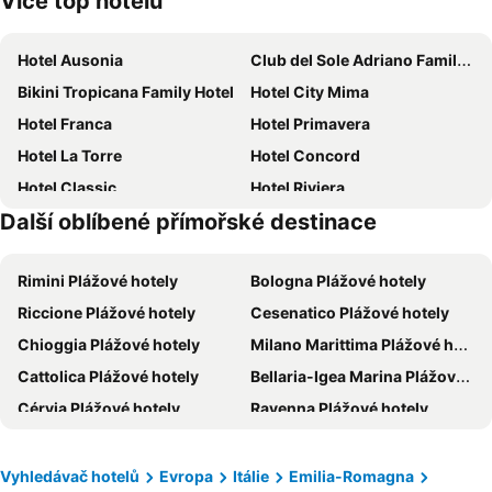
Více top hotelů
Hotel Ausonia
Club del Sole Adriano Family Collection
Bikini Tropicana Family Hotel
Hotel City Mima
Hotel Franca
Hotel Primavera
Hotel La Torre
Hotel Concord
Hotel Classic
Hotel Riviera
Další oblíbené přímořské destinace
Hotel Marbella
Hotel Montecarlo
Hotel San Marco
Club del Sole Marina Family Resort
Rimini Plážové hotely
Bologna Plážové hotely
Terme Beach Resort
Hotel Adria
Riccione Plážové hotely
Cesenatico Plážové hotely
Meridiana Family & Nature Hotel
Hotel Losanna
Chioggia Plážové hotely
Milano Marittima Plážové hotely
Hotel Zeus
Hotel ABC
Cattolica Plážové hotely
Bellaria-Igea Marina Plážové hotely
B&B HOTEL Ravenna
Hotel Nadir
Cérvia Plážové hotely
Ravenna Plážové hotely
Color Miami Beach Family Hotel
Hotel de Paris
Rosolina Plážové hotely
Misano Adriatico Plážové hotely
Rouge Hotel International
Hotel Trionfal
Lido di Savio Plážové hotely
Comacchio Plážové hotely
Hotel Rex
Hotel Schiller
Vyhledávač hotelů
Evropa
Itálie
Emilia-Romagna