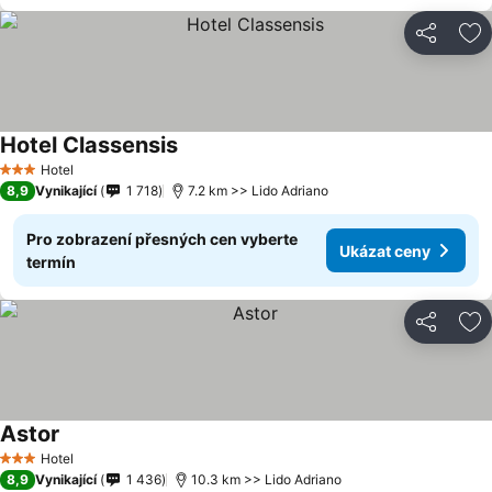
Sdílet
Př
Hotel Classensis
Hotel
3 Počet hvězdiček
8,9
Vynikající
1 718
7.2 km >> Lido Adriano
Pro zobrazení přesných cen vyberte
Ukázat ceny
termín
Sdílet
Př
Astor
Hotel
3 Počet hvězdiček
8,9
Vynikající
1 436
10.3 km >> Lido Adriano