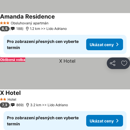
Amanda Residence
Obsluhovaný apartmán
3 Počet hvězdiček
6,5
188
1.2 km >> Lido Adriano
Pro zobrazení přesných cen vyberte
Ukázat ceny
termín
Oblíbená volba
Sdílet
Př
X Hotel
Hotel
2 Počet hvězdiček
7,3
869
3.2 km >> Lido Adriano
Pro zobrazení přesných cen vyberte
Ukázat ceny
termín