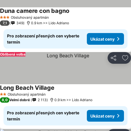
Duna camere con bagno
Obsluhovaný apartmán
3 Počet hvězdiček
7,1
349
0.9 km >> Lido Adriano
Pro zobrazení přesných cen vyberte
Ukázat ceny
termín
Oblíbená volba
Sdílet
Př
Long Beach Village
Obsluhovaný apartmán
2 Počet hvězdiček
8,0
Velmi dobré
2 113
0.9 km >> Lido Adriano
Pro zobrazení přesných cen vyberte
Ukázat ceny
termín