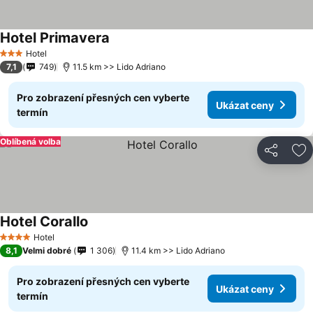
Hotel Primavera
Hotel
3 Počet hvězdiček
7,1
749
11.5 km >> Lido Adriano
Pro zobrazení přesných cen vyberte
Ukázat ceny
termín
Oblíbená volba
Sdílet
Př
Hotel Corallo
Hotel
4 Počet hvězdiček
8,1
Velmi dobré
1 306
11.4 km >> Lido Adriano
Pro zobrazení přesných cen vyberte
Ukázat ceny
termín