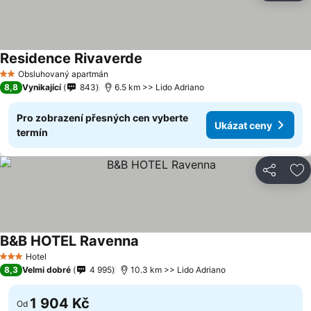
Residence Rivaverde
Obsluhovaný apartmán
2 Počet hvězdiček
8,8
Vynikající
843
6.5 km >> Lido Adriano
Pro zobrazení přesných cen vyberte
Ukázat ceny
termín
Sdílet
Př
B&B HOTEL Ravenna
Hotel
3 Počet hvězdiček
8,3
Velmi dobré
4 995
10.3 km >> Lido Adriano
1 904 Kč
Od