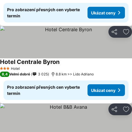
Pro zobrazení přesných cen vyberte
Ukázat ceny
termín
Sdílet
Př
Hotel Centrale Byron
Hotel
3 Počet hvězdiček
8,4
Velmi dobré
3 025
8.8 km >> Lido Adriano
Pro zobrazení přesných cen vyberte
Ukázat ceny
termín
Sdílet
Př