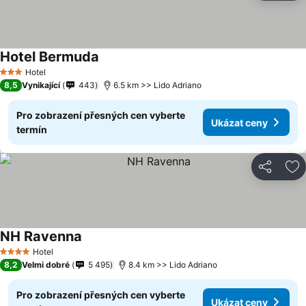
Hotel Bermuda
Hotel
3 Počet hvězdiček
8,5
Vynikající
443
6.5 km >> Lido Adriano
Pro zobrazení přesných cen vyberte
Ukázat ceny
termín
Sdílet
Př
NH Ravenna
Hotel
4 Počet hvězdiček
8,2
Velmi dobré
5 495
8.4 km >> Lido Adriano
Pro zobrazení přesných cen vyberte
Ukázat ceny