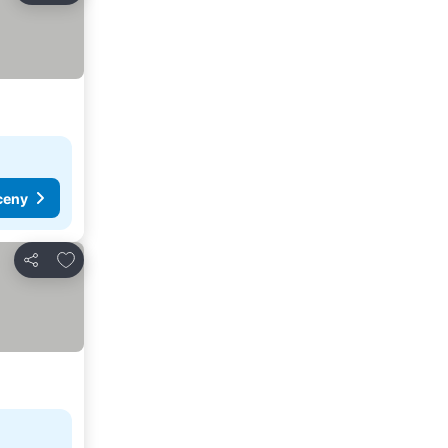
ceny
Přidat na seznam oblíbených hotelů
Sdílet