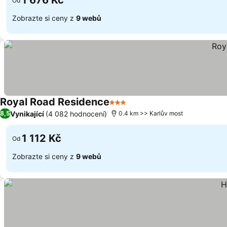
1 676 Kč
Od
Zobrazte si ceny z
9 webů
Royal Road Residence
3 Počet hvězdiček
Vynikající
(4 082 hodnocení)
8,5
0.4 km >> Karlův most
1 112 Kč
Od
Zobrazte si ceny z
9 webů