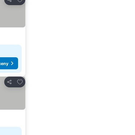
Sdílet
ceny
Přidat na seznam oblíbených hotelů
Sdílet