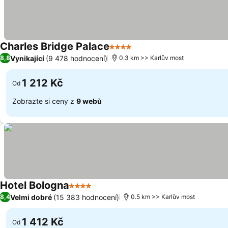
Charles Bridge Palace
4 Počet hvězdiček
Vynikající
(9 478 hodnocení)
8,8
0.3 km >> Karlův most
1 212 Kč
Od
Zobrazte si ceny z
9 webů
Hotel Bologna
4 Počet hvězdiček
Velmi dobré
(15 383 hodnocení)
8,4
0.5 km >> Karlův most
1 412 Kč
Od