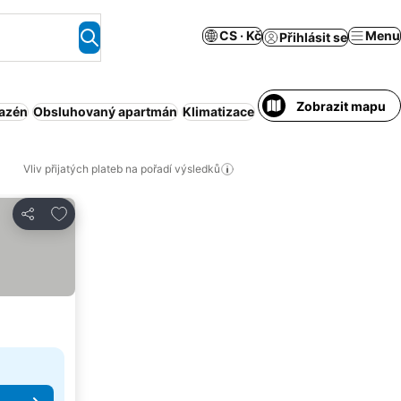
CS · Kč
Menu
Přihlásit se
Zobrazit mapu
azén
Obsluhovaný apartmán
Klimatizace
Wi-Fi
Bez předplatby
Vliv přijatých plateb na pořadí výsledků
Přidat na seznam oblíbených hotelů
Sdílet