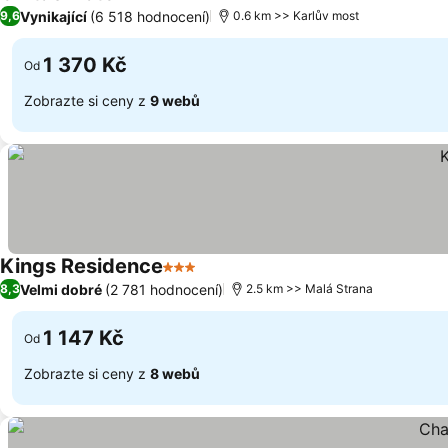
3 Počet hvězdiček
Vynikající
(6 518 hodnocení)
9,6
0.6 km >> Karlův most
1 370 Kč
Od
Zobrazte si ceny z
9 webů
Kings Residence
3 Počet hvězdiček
Velmi dobré
(2 781 hodnocení)
8,3
2.5 km >> Malá Strana
1 147 Kč
Od
Zobrazte si ceny z
8 webů