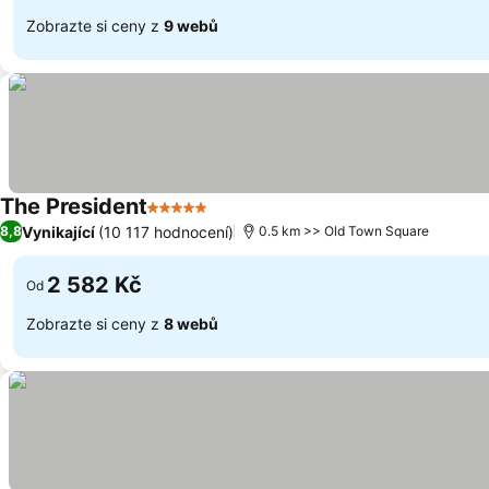
Zobrazte si ceny z
9 webů
The President
5 Počet hvězdiček
Vynikající
(10 117 hodnocení)
8,8
0.5 km >> Old Town Square
2 582 Kč
Od
Zobrazte si ceny z
8 webů