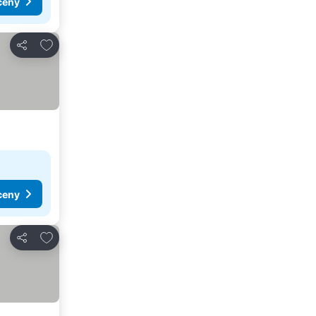
ceny
Přidat na seznam oblíbených hotelů
Sdílet
ceny
Přidat na seznam oblíbených hotelů
Sdílet