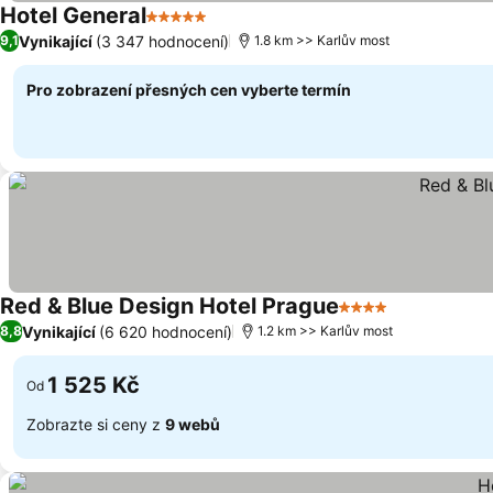
Hotel General
5 Počet hvězdiček
Vynikající
(3 347 hodnocení)
9,1
1.8 km >> Karlův most
Pro zobrazení přesných cen vyberte termín
Red & Blue Design Hotel Prague
4 Počet hvězdiček
Vynikající
(6 620 hodnocení)
8,8
1.2 km >> Karlův most
1 525 Kč
Od
Zobrazte si ceny z
9 webů