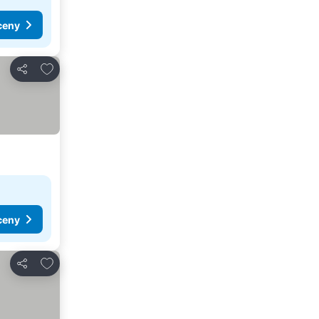
ceny
Přidat na seznam oblíbených hotelů
Sdílet
ceny
Přidat na seznam oblíbených hotelů
Sdílet