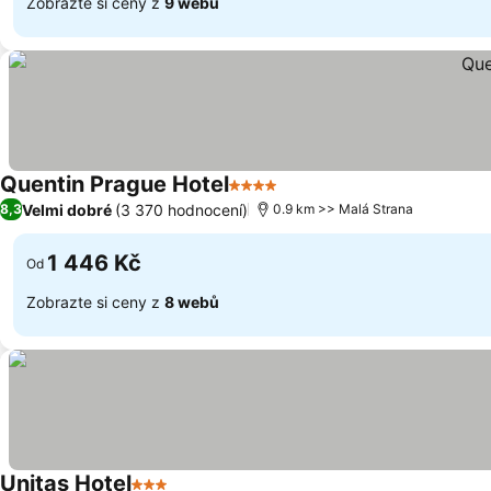
Zobrazte si ceny z
9 webů
Quentin Prague Hotel
4 Počet hvězdiček
Velmi dobré
(3 370 hodnocení)
8,3
0.9 km >> Malá Strana
1 446 Kč
Od
Zobrazte si ceny z
8 webů
Unitas Hotel