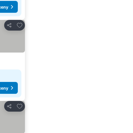
ceny
Přidat na seznam oblíbených hotelů
Sdílet
ceny
Přidat na seznam oblíbených hotelů
Sdílet