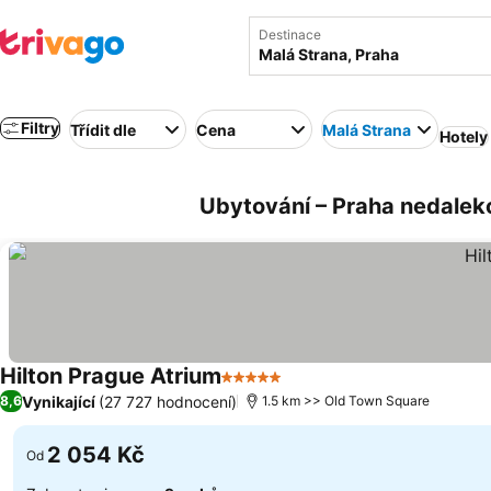
Destinace
Filtry
Třídit dle
Cena
Malá Strana
Hotely
Ubytování – Praha nedalek
Hilton Prague Atrium
5 Počet hvězdiček
Vynikající
(27 727 hodnocení)
8,6
1.5 km >> Old Town Square
2 054 Kč
Od