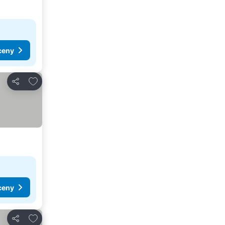
ceny
Přidat na seznam oblíbených hotelů
Sdílet
ceny
Přidat na seznam oblíbených hotelů
Sdílet