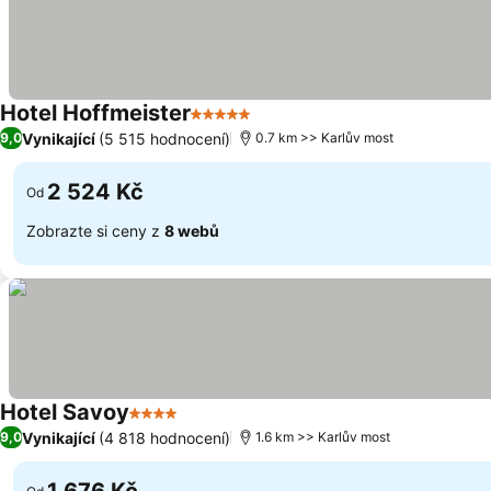
Hotel Hoffmeister
5 Počet hvězdiček
Vynikající
(5 515 hodnocení)
9,0
0.7 km >> Karlův most
2 524 Kč
Od
Zobrazte si ceny z
8 webů
Hotel Savoy
4 Počet hvězdiček
Vynikající
(4 818 hodnocení)
9,0
1.6 km >> Karlův most