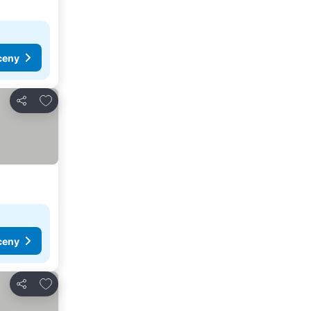
ceny
Přidat na seznam oblíbených hotelů
Sdílet
ceny
Přidat na seznam oblíbených hotelů
Sdílet