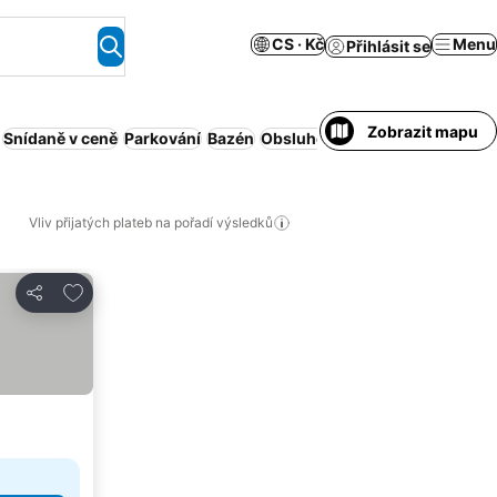
CS · Kč
Menu
Přihlásit se
Zobrazit mapu
Snídaně v ceně
Parkování
Bazén
Obsluhovaný apartmán
Domácí
Vliv přijatých plateb na pořadí výsledků
Přidat na seznam oblíbených hotelů
Sdílet