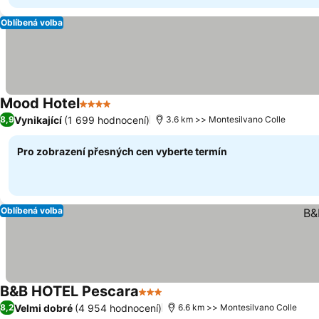
Oblíbená volba
Mood Hotel
4 Počet hvězdiček
Ukázat ceny
Vynikající
(1 699 hodnocení)
8,9
3.6 km >> Montesilvano Colle
Pro zobrazení přesných cen vyberte termín
Oblíbená volba
B&B HOTEL Pescara
3 Počet hvězdiček
Ukázat ceny
Velmi dobré
(4 954 hodnocení)
8,2
6.6 km >> Montesilvano Colle