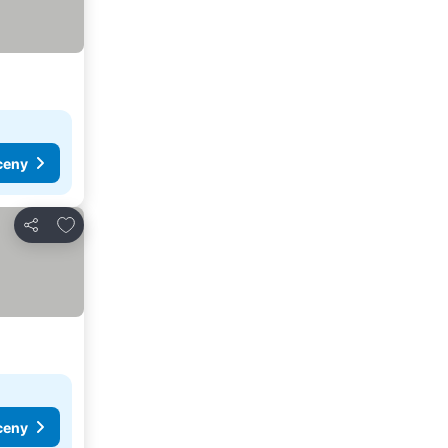
ceny
Přidat na seznam oblíbených hotelů
Sdílet
ceny