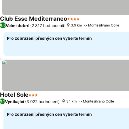
Club Esse Mediterraneo
4 Počet hvězdiček
Ukázat ceny
Velmi dobré
(2 817 hodnocení)
8,0
3.9 km >> Montesilvano Colle
Pro zobrazení přesných cen vyberte termín
Hotel Sole
3 Počet hvězdiček
Ukázat ceny
Vynikající
(3 022 hodnocení)
9,1
3.1 km >> Montesilvano Colle
Pro zobrazení přesných cen vyberte termín