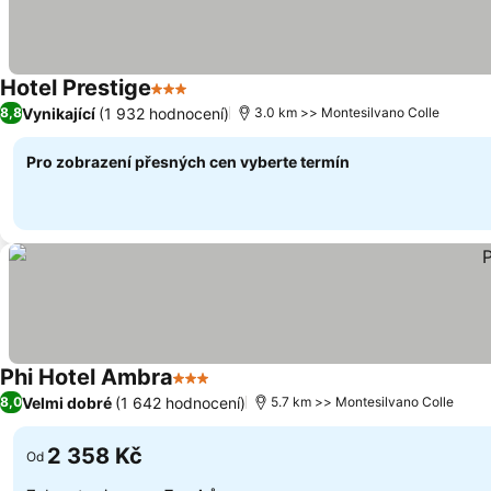
Hotel Prestige
3 Počet hvězdiček
Ukázat ceny
Vynikající
(1 932 hodnocení)
8,8
3.0 km >> Montesilvano Colle
Pro zobrazení přesných cen vyberte termín
Phi Hotel Ambra
3 Počet hvězdiček
Ukázat ceny
Velmi dobré
(1 642 hodnocení)
8,0
5.7 km >> Montesilvano Colle
2 358 Kč
Od