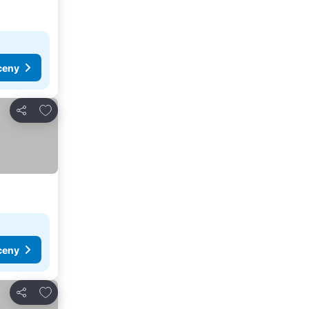
ceny
Přidat na seznam oblíbených hotelů
Sdílet
ceny
Přidat na seznam oblíbených hotelů
Sdílet