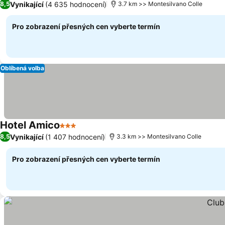
Vynikající
(4 635 hodnocení)
8,5
3.7 km >> Montesilvano Colle
Pro zobrazení přesných cen vyberte termín
Oblíbená volba
Hotel Amico
3 Počet hvězdiček
Ukázat ceny
Vynikající
(1 407 hodnocení)
8,5
3.3 km >> Montesilvano Colle
Pro zobrazení přesných cen vyberte termín