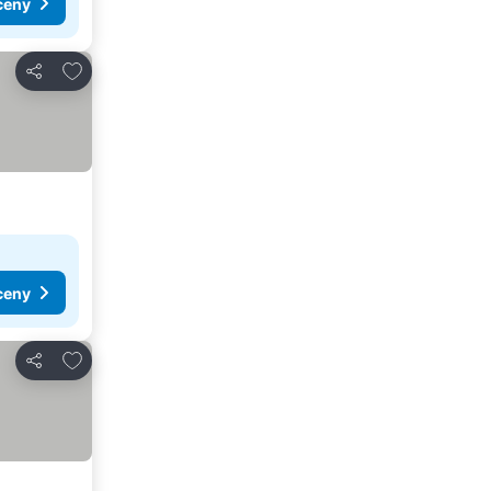
ceny
Přidat na seznam oblíbených hotelů
Sdílet
ceny
Přidat na seznam oblíbených hotelů
Sdílet