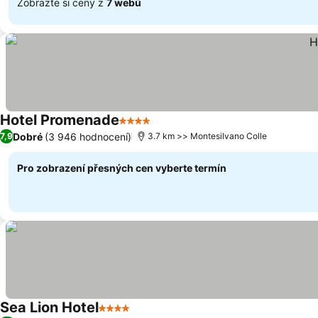
Zobrazte si ceny z
7 webů
Hotel Promenade
4 Počet hvězdiček
Ukázat ceny
Dobré
(3 946 hodnocení)
7,9
3.7 km >> Montesilvano Colle
Pro zobrazení přesných cen vyberte termín
Sea Lion Hotel
4 Počet hvězdiček
Ukázat ceny