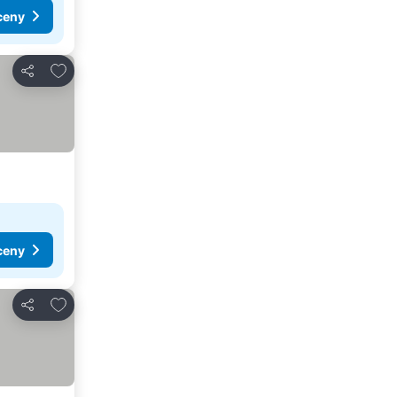
ceny
Přidat na seznam oblíbených hotelů
Sdílet
ceny
Přidat na seznam oblíbených hotelů
Sdílet