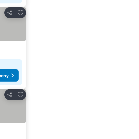
Přidat na seznam oblíbených hotelů
Sdílet
ceny
Přidat na seznam oblíbených hotelů
Sdílet