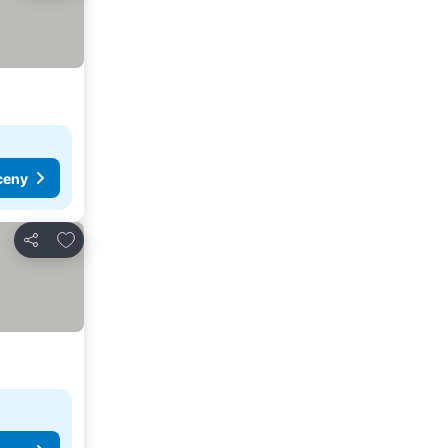
ceny
Přidat na seznam oblíbených hotelů
Sdílet