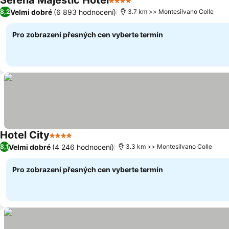
Serena Majestic Hotel
4 Počet hvězdiček
Ukázat ceny
Velmi dobré
(6 893 hodnocení)
8,2
3.7 km >> Montesilvano Colle
Pro zobrazení přesných cen vyberte termín
Hotel City
4 Počet hvězdiček
Ukázat ceny
Velmi dobré
(4 246 hodnocení)
8,1
3.3 km >> Montesilvano Colle
Pro zobrazení přesných cen vyberte termín