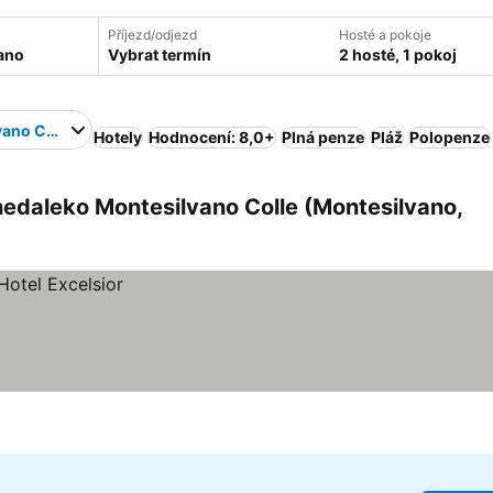
Příjezd/odjezd
Hosté a pokoje
Vybrat termín
2 hosté, 1 pokoj
vano Colle
Hotely
Hodnocení: 8,0+
Plná penze
Pláž
Polopenze
nedaleko Montesilvano Colle (Montesilvano,