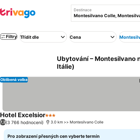
Destinace
Filtry
Třídit dle
Cena
Montesil
Ubytování – Montesilvano 
Itálie)
Oblíbená volba
Hotel Excelsior
3 Počet hvězdiček
Ukázat ceny
(3 766 hodnocení)
7,2
3.0 km >> Montesilvano Colle
Pro zobrazení přesných cen vyberte termín