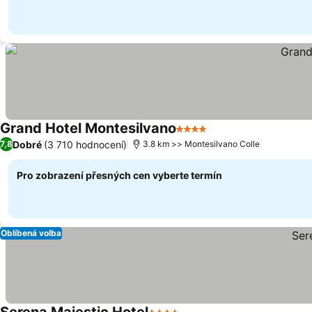
Grand Hotel Montesilvano
4 Počet hvězdiček
Ukázat ceny
Dobré
(3 710 hodnocení)
7,8
3.8 km >> Montesilvano Colle
Pro zobrazení přesných cen vyberte termín
Oblíbená volba