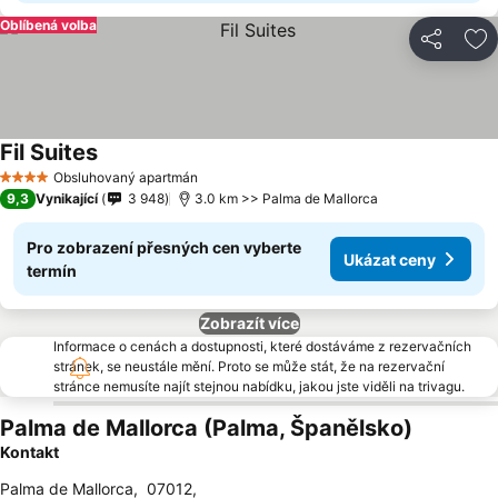
Oblíbená volba
Sdílet
Př
Fil Suites
Obsluhovaný apartmán
4 Počet hvězdiček
9,3
Vynikající
3 948
3.0 km >> Palma de Mallorca
Pro zobrazení přesných cen vyberte
Ukázat ceny
termín
Zobrazít více
Informace o cenách a dostupnosti, které dostáváme z rezervačních
stránek, se neustále mění. Proto se může stát, že na rezervační
stránce nemusíte najít stejnou nabídku, jakou jste viděli na trivagu.
Palma de Mallorca (Palma, Španělsko)
Kontakt
Palma de Mallorca
,
07012
,