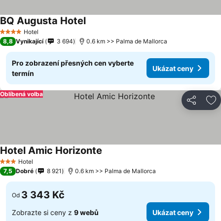
BQ Augusta Hotel
Hotel
4 Počet hvězdiček
8,8
Vynikající
3 694
0.6 km >> Palma de Mallorca
Pro zobrazení přesných cen vyberte
Ukázat ceny
termín
Oblíbená volba
Sdílet
Př
Hotel Amic Horizonte
Hotel
3 Počet hvězdiček
7,5
Dobré
8 921
0.6 km >> Palma de Mallorca
3 343 Kč
Od
Zobrazte si ceny z
9 webů
Ukázat ceny