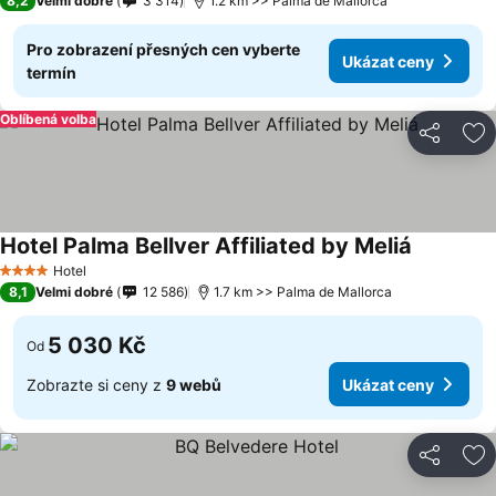
8,2
Velmi dobré
3 314
1.2 km >> Palma de Mallorca
Pro zobrazení přesných cen vyberte
Ukázat ceny
termín
Oblíbená volba
Sdílet
Př
Hotel Palma Bellver Affiliated by Meliá
Hotel
4 Počet hvězdiček
8,1
Velmi dobré
12 586
1.7 km >> Palma de Mallorca
5 030 Kč
Od
Zobrazte si ceny z
9 webů
Ukázat ceny
Sdílet
Př