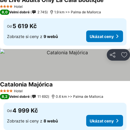
Be Live Adults Only La Cala Boutique
Hotel
4 Počet hvězdiček
8,0
Velmi dobré
2 745
1.9 km >> Palma de Mallorca
5 619 Kč
Od
Zobrazte si ceny z
9 webů
Ukázat ceny
Sdílet
Př
Catalonia Majórica
Hotel
4 Počet hvězdiček
8,2
Velmi dobré
11 692
0.6 km >> Palma de Mallorca
4 999 Kč
Od
Zobrazte si ceny z
8 webů
Ukázat ceny