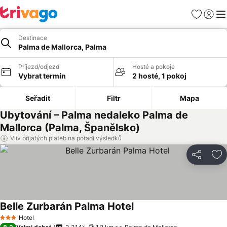
Oblíbené
Přihlási
Me
Destinace
Palma de Mallorca, Palma
Příjezd/odjezd
Hosté a pokoje
Vybrat termín
2 hosté, 1 pokoj
Seřadit
Filtr
Mapa
Ubytování – Palma nedaleko Palma de
Mallorca (Palma, Španělsko)
Vliv přijatých plateb na pořadí výsledků
Sdílet
Př
Belle Zurbarán Palma Hotel
Hotel
3 Počet hvězdiček