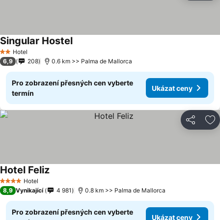
Singular Hostel
Hotel
2 Počet hvězdiček
6,9
208
0.6 km >> Palma de Mallorca
Pro zobrazení přesných cen vyberte
Ukázat ceny
termín
Sdílet
Př
Hotel Feliz
Hotel
4 Počet hvězdiček
8,9
Vynikající
4 981
0.8 km >> Palma de Mallorca
Pro zobrazení přesných cen vyberte
Ukázat ceny