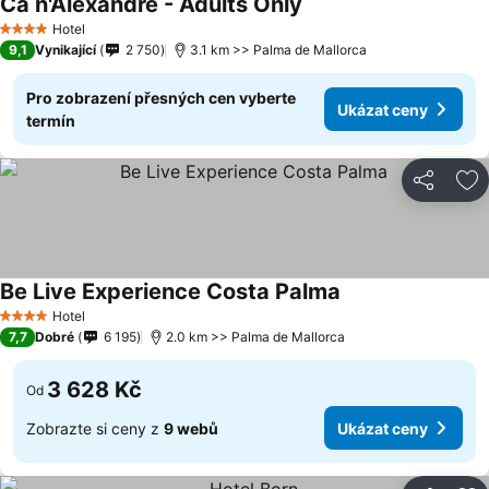
Ca n'Alexandre - Adults Only
Hotel
4 Počet hvězdiček
9,1
Vynikající
2 750
3.1 km >> Palma de Mallorca
Pro zobrazení přesných cen vyberte
Ukázat ceny
termín
Sdílet
Př
Be Live Experience Costa Palma
Hotel
4 Počet hvězdiček
7,7
Dobré
6 195
2.0 km >> Palma de Mallorca
3 628 Kč
Od
Zobrazte si ceny z
9 webů
Ukázat ceny