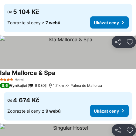
5 104 Kč
Od
Zobrazte si ceny z
7 webů
Ukázat ceny
Sdílet
Př
Isla Mallorca & Spa
Hotel
4 Počet hvězdiček
8,6
Vynikající
9 080
1.7 km >> Palma de Mallorca
4 674 Kč
Od
Zobrazte si ceny z
9 webů
Ukázat ceny
Sdílet
Př