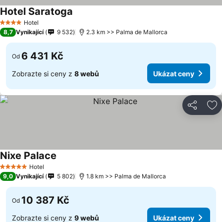
Hotel Saratoga
Hotel
4 Počet hvězdiček
8,7
Vynikající
9 532
2.3 km >> Palma de Mallorca
6 431 Kč
Od
Zobrazte si ceny z
8 webů
Ukázat ceny
Sdílet
Př
Nixe Palace
Hotel
5 Počet hvězdiček
9,0
Vynikající
5 802
1.8 km >> Palma de Mallorca
10 387 Kč
Od
Zobrazte si ceny z
9 webů
Ukázat ceny