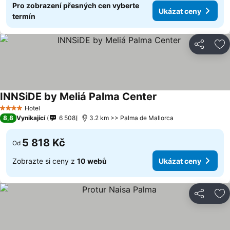
Pro zobrazení přesných cen vyberte
Ukázat ceny
termín
Sdílet
Př
INNSiDE by Meliá Palma Center
Hotel
4 Počet hvězdiček
8,8
Vynikající
6 508
3.2 km >> Palma de Mallorca
5 818 Kč
Od
Zobrazte si ceny z
10 webů
Ukázat ceny
Sdílet
Př