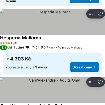
termín
Sdílet
Př
Hesperia Mallorca
Hotel
4 Počet hvězdiček
8,3
Velmi dobré
1 740
0.7 km >> Palma de Mallorca
4 303 Kč
Od
Zobrazte si ceny z
9 webů
Ukázat ceny
Sdílet
Př