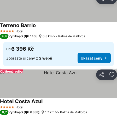
Sdílet
Př
Terreno Barrio
Hotel
5 Počet hvězdiček
9,4
Vynikající
146
0.8 km >> Palma de Mallorca
6 396 Kč
Od
Zobrazte si ceny z
2 webů
Ukázat ceny
Oblíbená volba
Sdílet
Př
Hotel Costa Azul
Hotel
5 Počet hvězdiček
8,7
Vynikající
6 888
1.7 km >> Palma de Mallorca