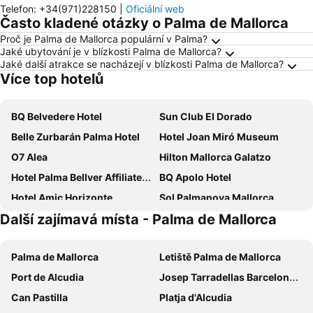
Telefon
:
+34(971)228150
|
Oficiální web
Často kladené otázky o Palma de Mallorca
Proč je Palma de Mallorca populární v Palma?
Jaké ubytování je v blízkosti Palma de Mallorca?
Jaké další atrakce se nacházejí v blízkosti Palma de Mallorca?
Více top hotelů
BQ Belvedere Hotel
Sun Club El Dorado
Belle Zurbarán Palma Hotel
Hotel Joan Miró Museum
O7 Alea
Hilton Mallorca Galatzo
Hotel Palma Bellver Affiliated by Meliá
BQ Apolo Hotel
Hotel Amic Horizonte
Sol Palmanova Mallorca
Další zajímavá místa - Palma de Mallorca
Kimpton Aysla Mallorca By Ihg
Alua Leo
Sol Barbados
Portofino Mallorca
Palma de Mallorca
Letiště Palma de Mallorca
BQ Augusta Hotel
Hotel Vibra Beverly Playa
Port de Alcudia
Josep Tarradellas Barcelona–El Prat Airport
HSM Atlantic Park
BQ Amfora Beach
Can Pastilla
Platja d'Alcudia
Seramar Luna Park Adults Only
BLUESEA Mediodia