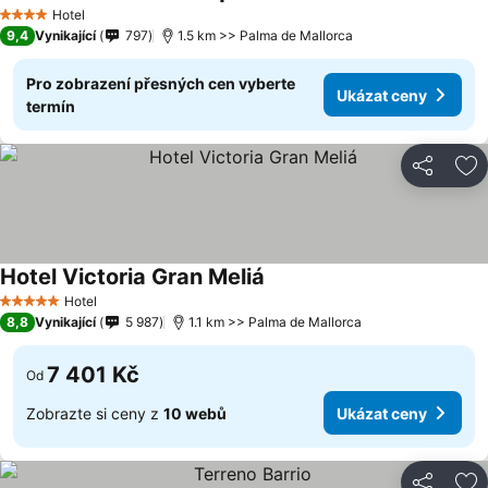
Hotel
4 Počet hvězdiček
9,4
Vynikající
797
1.5 km >> Palma de Mallorca
Pro zobrazení přesných cen vyberte
Ukázat ceny
termín
Sdílet
Př
Hotel Victoria Gran Meliá
Hotel
5 Počet hvězdiček
8,8
Vynikající
5 987
1.1 km >> Palma de Mallorca
7 401 Kč
Od
Zobrazte si ceny z
10 webů
Ukázat ceny