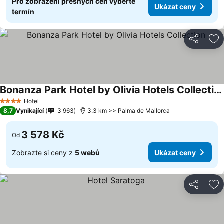
Pro zobrazení přesných cen vyberte
Ukázat ceny
termín
Sdílet
Př
Bonanza Park Hotel by Olivia Hotels Collection
Hotel
4 Počet hvězdiček
8,7
Vynikající
3 963
3.3 km >> Palma de Mallorca
3 578 Kč
Od
Zobrazte si ceny z
5 webů
Ukázat ceny
Sdílet
Př