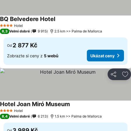
BQ Belvedere Hotel
Hotel
4 Počet hvězdiček
8,3
Velmi dobré
9 915
2.5 km >> Palma de Mallorca
2 877 Kč
Od
Zobrazte si ceny z
5 webů
Ukázat ceny
Sdílet
Př
Hotel Joan Miró Museum
Hotel
4 Počet hvězdiček
8,4
Velmi dobré
6 213
1.5 km >> Palma de Mallorca
3 989 Kč
Od