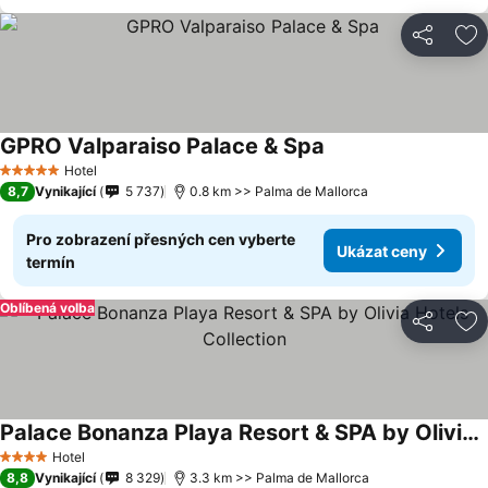
Sdílet
Př
GPRO Valparaiso Palace & Spa
Hotel
5 Počet hvězdiček
8,7
Vynikající
5 737
0.8 km >> Palma de Mallorca
Pro zobrazení přesných cen vyberte
Ukázat ceny
termín
Oblíbená volba
Sdílet
Př
Palace Bonanza Playa Resort & SPA by Olivia Hotels Collection
Hotel
4 Počet hvězdiček
8,8
Vynikající
8 329
3.3 km >> Palma de Mallorca