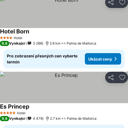
Sdílet
Př
Hotel Born
Hotel
4 Počet hvězdiček
8,6
Vynikající
3 288
2.6 km >> Palma de Mallorca
Pro zobrazení přesných cen vyberte
Ukázat ceny
termín
Sdílet
Př
Es Princep
Hotel
5 Počet hvězdiček
9,6
Vynikající
4 479
2.7 km >> Palma de Mallorca