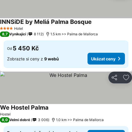
INNSiDE by Meliá Palma Bosque
Hotel
4 Počet hvězdiček
8,7
Vynikající
8 112
1.5 km >> Palma de Mallorca
5 450 Kč
Od
Zobrazte si ceny z
9 webů
Ukázat ceny
Sdílet
Př
We Hostel Palma
Hostel
8,0
Velmi dobré
3 006
1.0 km >> Palma de Mallorca