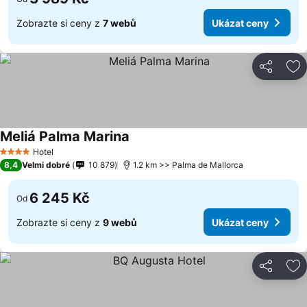
Zobrazte si ceny z
7 webů
Ukázat ceny
Sdílet
Př
Meliá Palma Marina
Hotel
4 Počet hvězdiček
8,4
Velmi dobré
10 879
1.2 km >> Palma de Mallorca
6 245 Kč
Od
Zobrazte si ceny z
9 webů
Ukázat ceny
Sdílet
Př