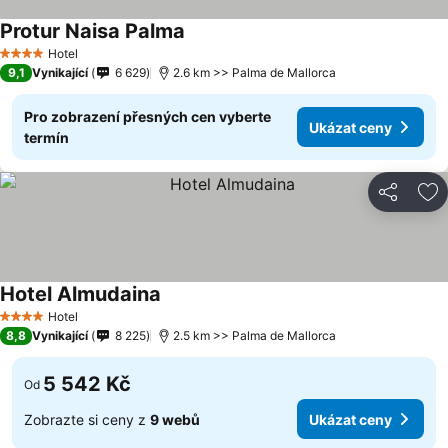
Protur Naisa Palma
Hotel
4 Počet hvězdiček
9,1
Vynikající
6 629
2.6 km >> Palma de Mallorca
Pro zobrazení přesných cen vyberte
Ukázat ceny
termín
Sdílet
Př
Hotel Almudaina
Hotel
4 Počet hvězdiček
8,8
Vynikající
8 225
2.5 km >> Palma de Mallorca
5 542 Kč
Od
Zobrazte si ceny z
9 webů
Ukázat ceny