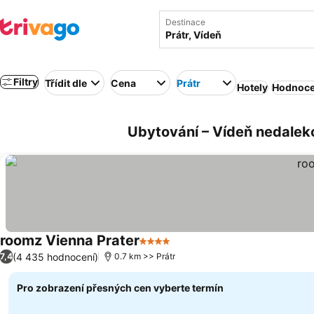
Destinace
Filtry
Třídit dle
Cena
Prátr
Hotely
Hodnoce
Ubytování – Vídeň nedaleko
roomz Vienna Prater
4 Počet hvězdiček
(4 435 hodnocení)
7,4
0.7 km >> Prátr
Pro zobrazení přesných cen vyberte termín