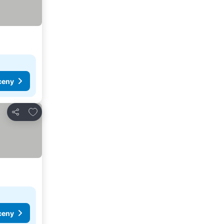
ceny
Přidat na seznam oblíbených hotelů
Sdílet
ceny