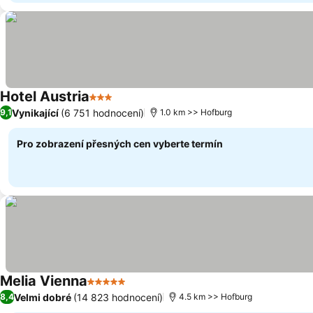
Hotel Austria
3 Počet hvězdiček
Vynikající
(6 751 hodnocení)
9,1
1.0 km >> Hofburg
Pro zobrazení přesných cen vyberte termín
Melia Vienna
5 Počet hvězdiček
Velmi dobré
(14 823 hodnocení)
8,4
4.5 km >> Hofburg