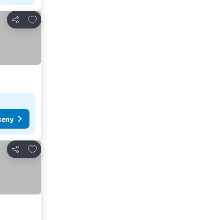
Přidat na seznam oblíbených hotelů
Sdílet
ceny
Přidat na seznam oblíbených hotelů
Sdílet