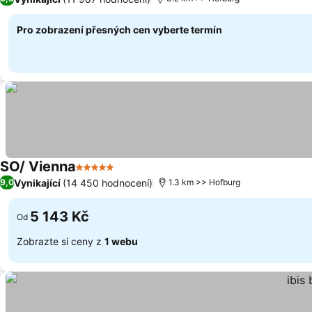
Pro zobrazení přesných cen vyberte termín
SO/ Vienna
5 Počet hvězdiček
Vynikající
(14 450 hodnocení)
9,0
1.3 km >> Hofburg
5 143 Kč
Od
Zobrazte si ceny z
1 webu