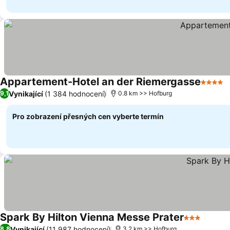
Appartement-Hotel an der Riemergasse
4 Poče
Vynikající
(1 384 hodnocení)
9,1
0.8 km >> Hofburg
Pro zobrazení přesných cen vyberte termín
Spark By Hilton Vienna Messe Prater
3 Počet hv
Vynikající
(11 987 hodnocení)
8,8
3.2 km >> Hofburg