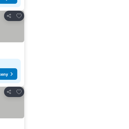
Přidat na seznam oblíbených hotelů
Sdílet
ceny
Přidat na seznam oblíbených hotelů
Sdílet