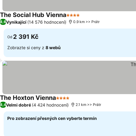
The Social Hub Vienna
4 Počet hvězdiček
Vynikající
(14 576 hodnocení)
8,6
0.9 km >> Prátr
2 391 Kč
Od
Zobrazte si ceny z
8 webů
The Hoxton Vienna
4 Počet hvězdiček
Velmi dobré
(4 424 hodnocení)
8,4
2.1 km >> Prátr
Pro zobrazení přesných cen vyberte termín