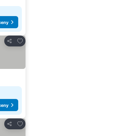
ceny
Přidat na seznam oblíbených hotelů
Sdílet
ceny
Přidat na seznam oblíbených hotelů
Sdílet