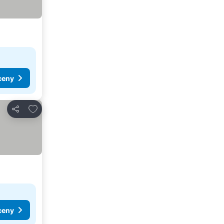
ceny
Přidat na seznam oblíbených hotelů
Sdílet
ceny