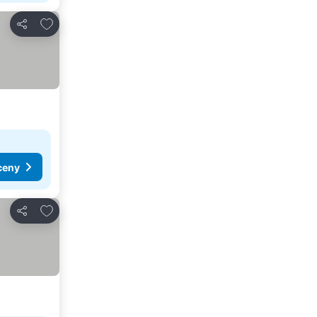
Přidat na seznam oblíbených hotelů
Sdílet
ceny
Přidat na seznam oblíbených hotelů
Sdílet