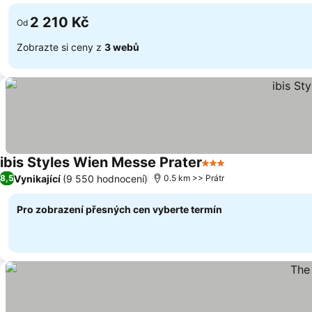
2 210 Kč
Od
Zobrazte si ceny z
3 webů
ibis Styles Wien Messe Prater
3 Počet hvězdiček
Vynikající
(9 550 hodnocení)
8,5
0.5 km >> Prátr
Pro zobrazení přesných cen vyberte termín