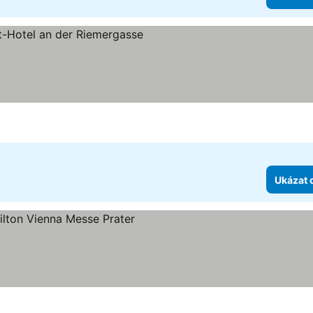
t hvězdiček
Ukázat 
ězdiček