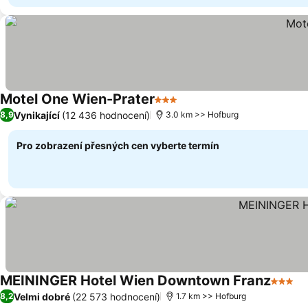
Motel One Wien-Prater
3 Počet hvězdiček
Vynikající
(12 436 hodnocení)
8,9
3.0 km >> Hofburg
Pro zobrazení přesných cen vyberte termín
MEININGER Hotel Wien Downtown Franz
3 Poče
Velmi dobré
(22 573 hodnocení)
8,2
1.7 km >> Hofburg