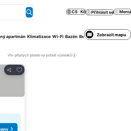
CS · Kč
Menu
Přihlásit se
Zobrazit mapu
ný apartmán
Klimatizace
Wi-Fi
Bazén
Bez předplatby
Celý dům 
Vliv přijatých plateb na pořadí výsledků
Přidat na seznam oblíbených hotelů
Sdílet
ceny