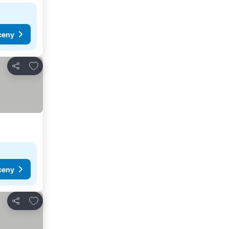
ceny
Přidat na seznam oblíbených hotelů
Sdílet
ceny
Přidat na seznam oblíbených hotelů
Sdílet