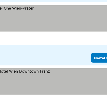
Ukázat 
t hvězdiček