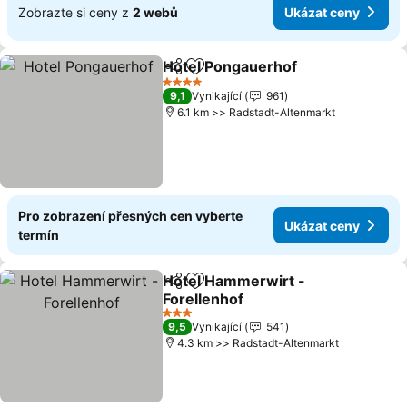
Zobrazte si ceny z
2 webů
Ukázat ceny
Hotel Pongauerhof
Sdílet
Přidat na seznam oblíbených h
Ukázat
4 Počet hvězdiček
9,1
Vynikající
961
6.1 km >> Radstadt-Altenmarkt
Pro zobrazení přesných cen vyberte
Ukázat ceny
termín
Hotel Hammerwirt -
Sdílet
Přidat na seznam oblíbených h
Forellenhof
Ukázat ceny
3 Počet hvězdiček
9,5
Vynikající
541
4.3 km >> Radstadt-Altenmarkt