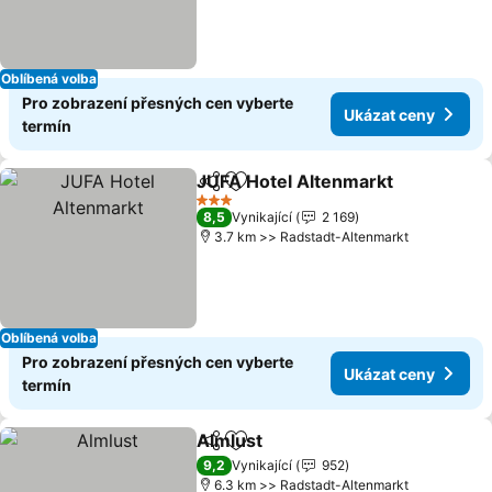
Oblíbená volba
Pro zobrazení přesných cen vyberte
Ukázat ceny
termín
JUFA Hotel Altenmarkt
Sdílet
Přidat na seznam oblíbených h
Uká
3 Počet hvězdiček
8,5
Vynikající
2 169
3.7 km >> Radstadt-Altenmarkt
Oblíbená volba
Pro zobrazení přesných cen vyberte
Ukázat ceny
termín
Almlust
Sdílet
Přidat na seznam oblíbených h
Ukázat ceny
9,2
Vynikající
952
6.3 km >> Radstadt-Altenmarkt