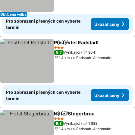
Oblíbená volba
Pro zobrazení přesných cen vyberte
Ukázat ceny
termín
Posthotel Radstadt
Sdílet
Přidat na seznam oblíbených h
Ukázat
3 Počet hvězdiček
8,7
Vynikající
904
1.4 km >> Radstadt-Altenmarkt
Pro zobrazení přesných cen vyberte
Ukázat ceny
termín
Hotel Stegerbräu
Sdílet
Přidat na seznam oblíbených h
Ukázat c
3 Počet hvězdiček
9,3
Vynikající
1 888
1.4 km >> Radstadt-Altenmarkt