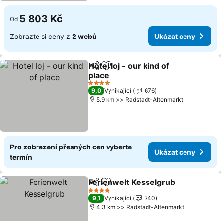
5 803 Kč
Od
Zobrazte si ceny z
2 webů
Ukázat ceny
Hotel loj - our kind of
Sdílet
Přidat na seznam oblíbených h
place
Ukázat ceny
4 Počet hvězdiček
9,0
Vynikající
676
5.9 km >> Radstadt-Altenmarkt
Pro zobrazení přesných cen vyberte
Ukázat ceny
termín
Ferienwelt Kesselgrub
Sdílet
Přidat na seznam oblíbených h
Uká
4 Počet hvězdiček
9,1
Vynikající
740
4.3 km >> Radstadt-Altenmarkt