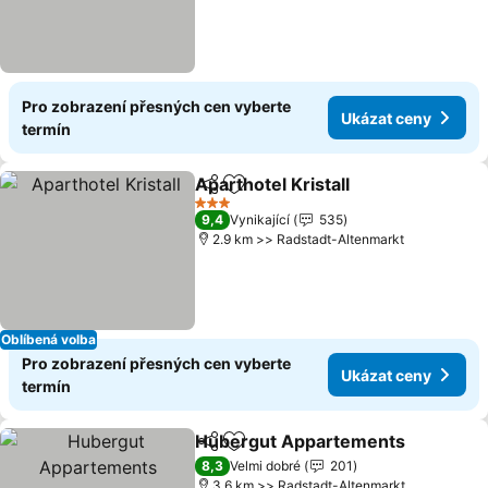
Pro zobrazení přesných cen vyberte
Ukázat ceny
termín
Aparthotel Kristall
Sdílet
Přidat na seznam oblíbených h
Ukázat 
3 Počet hvězdiček
9,4
Vynikající
535
2.9 km >> Radstadt-Altenmarkt
Oblíbená volba
Pro zobrazení přesných cen vyberte
Ukázat ceny
termín
Hubergut Appartements
Sdílet
Přidat na seznam oblíbených h
U
8,3
Velmi dobré
201
3.6 km >> Radstadt-Altenmarkt