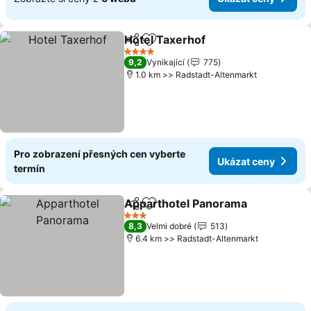
Hotel Taxerhof
Sdílet
Přidat na seznam oblíbených h
Ukázat cen
4 Počet hvězdiček
9,2
Vynikající
775
1.0 km >> Radstadt-Altenmarkt
Pro zobrazení přesných cen vyberte
Ukázat ceny
termín
Apparthotel Panorama
Sdílet
Přidat na seznam oblíbených h
Uká
3 Počet hvězdiček
8,3
Velmi dobré
513
6.4 km >> Radstadt-Altenmarkt