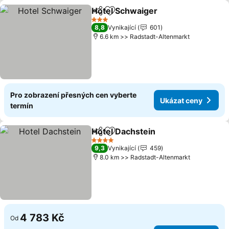
Hotel Schwaiger
Sdílet
Přidat na seznam oblíbených h
Ukázat c
3 Počet hvězdiček
8,8
Vynikající
601
6.6 km >> Radstadt-Altenmarkt
Pro zobrazení přesných cen vyberte
Ukázat ceny
termín
Hotel Dachstein
Sdílet
Přidat na seznam oblíbených h
Ukázat ce
4 Počet hvězdiček
9,3
Vynikající
459
8.0 km >> Radstadt-Altenmarkt
4 783 Kč
Od