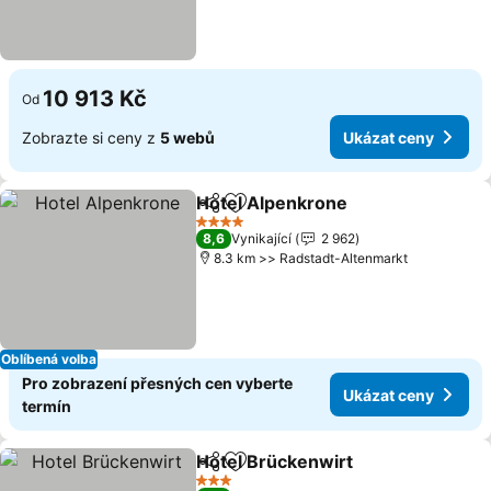
10 913 Kč
Od
Zobrazte si ceny z
5 webů
Ukázat ceny
Hotel Alpenkrone
Sdílet
Přidat na seznam oblíbených h
Ukázat 
4 Počet hvězdiček
8,6
Vynikající
2 962
8.3 km >> Radstadt-Altenmarkt
Oblíbená volba
Pro zobrazení přesných cen vyberte
Ukázat ceny
termín
Hotel Brückenwirt
Sdílet
Přidat na seznam oblíbených h
Ukázat 
3 Počet hvězdiček