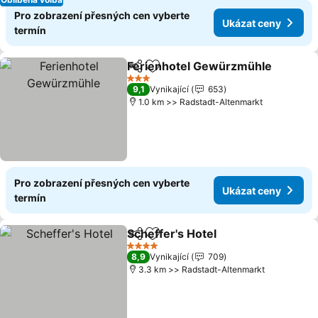
Pro zobrazení přesných cen vyberte
Ukázat ceny
termín
Ferienhotel Gewürzmühle
Sdílet
Přidat na seznam oblíbených h
3 Počet hvězdiček
9,1
Vynikající
653
1.0 km >> Radstadt-Altenmarkt
Pro zobrazení přesných cen vyberte
Ukázat ceny
termín
Scheffer's Hotel
Sdílet
Přidat na seznam oblíbených h
Ukázat ce
4 Počet hvězdiček
8,9
Vynikající
709
3.3 km >> Radstadt-Altenmarkt