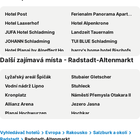
Hotel Post
Ferienalm Panorama Apartments
Hotel Laaxerhof
Hotel Alpenkrone
JUFA Hotel Schladming
Landzeit Tauernalm
JOHANN Schladming
TUI BLUE Schladming
Hotel Planai by Alpeffect Hotels
harry's home hotel Bischofshofen
Další zajímavá místa - Radstadt-Altenmarkt
Salzburger Dolomitenhof
Hotel Vitaler Landauerhof
Hotel Rössl-Dependance Neue Post
Aktivhotel Pehab
Lyžařský areál Špičák
Stubaier Gletscher
Hotel Pichlmayrgut
Hotel Sonne
Vodní nádrž Lipno
Stuhleck
Hotel Schladmingerhof
Almlust
Kronplatz
Náměstí Přemysla Otakara II
Sporthotel Royer
Hotel Flachauerhof
Allianz Arena
Jezero Jasna
Sporthotel Dachstein West
Hotel Stierer
Planai Hochwurzen
Hochkar
Scheffer's Hotel
Stadtvilla Schladming Boutiquehotel
Skigebiet Sölden
Mondsee
Berghotel Türlwand
aja Bergresort Werfenweng
Nassfeld
Therme Erding Thermal Spa
Hotel Adapura Wagrain
Ferienwelt Kesselgrub
Vyhledávač hotelů
Evropa
Rakousko
Salzburk a okolí
Radstadt
Radstadt-Altenmarkt