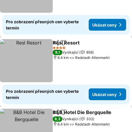
Pro zobrazení přesných cen vyberte
Ukázat ceny
termín
Resl Resort
Sdílet
Přidat na seznam oblíbených h
Ukázat ceny
4 Počet hvězdiček
9,1
Vynikající
856
6.4 km >> Radstadt-Altenmarkt
Pro zobrazení přesných cen vyberte
Ukázat ceny
termín
B&B Hotel Die Bergquelle
Sdílet
Přidat na seznam oblíbených h
9,3
Vynikající
332
6.4 km >> Radstadt-Altenmarkt