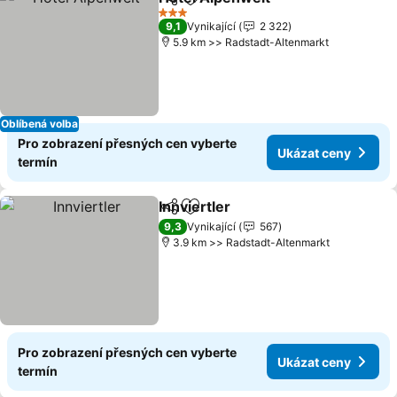
Sdílet
Přidat na seznam oblíbených h
Ukázat ce
3 Počet hvězdiček
9,1
Vynikající
2 322
5.9 km >> Radstadt-Altenmarkt
Oblíbená volba
Pro zobrazení přesných cen vyberte
Ukázat ceny
termín
Innviertler
Sdílet
Přidat na seznam oblíbených h
Ukázat ceny
9,3
Vynikající
567
3.9 km >> Radstadt-Altenmarkt
Pro zobrazení přesných cen vyberte
Ukázat ceny
termín