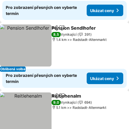
Pro zobrazení přesných cen vyberte
Ukázat ceny
termín
Pension Sendlhofer
Sdílet
Přidat na seznam oblíbených h
Ukáza
8,5
Vynikající
391
1.4 km >> Radstadt-Altenmarkt
Oblíbená volba
Pro zobrazení přesných cen vyberte
Ukázat ceny
termín
Reitlehenalm
Sdílet
Přidat na seznam oblíbených h
Ukázat ceny
9,0
Vynikající
694
5.1 km >> Radstadt-Altenmarkt