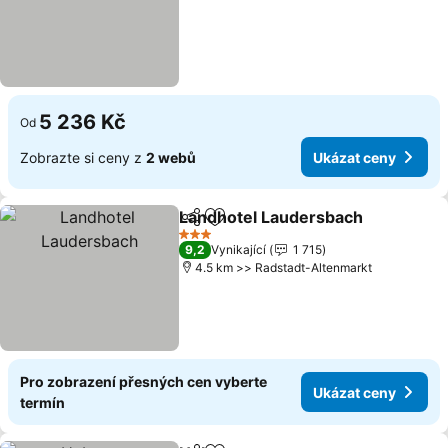
5 236 Kč
Od
Zobrazte si ceny z
2 webů
Ukázat ceny
Landhotel Laudersbach
Sdílet
Přidat na seznam oblíbených h
Uk
3 Počet hvězdiček
9,2
Vynikající
1 715
4.5 km >> Radstadt-Altenmarkt
Pro zobrazení přesných cen vyberte
Ukázat ceny
termín