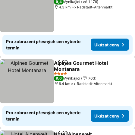
9,4
Vynikající
1 179
4.3 km >> Radstadt-Altenmarkt
Pro zobrazení přesných cen vyberte
Ukázat ceny
termín
Alpines Gourmet Hotel
Sdílet
Přidat na seznam oblíbených h
Montanara
Ukázat ceny
4 Počet hvězdiček
9,6
Vynikající
703
6.4 km >> Radstadt-Altenmarkt
Pro zobrazení přesných cen vyberte
Ukázat ceny
termín
Hotel Alpenwelt