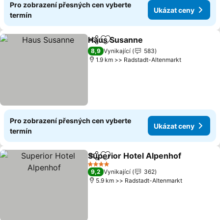
Pro zobrazení přesných cen vyberte
Ukázat ceny
termín
Haus Susanne
Sdílet
Přidat na seznam oblíbených h
Ukázat cen
8,9
Vynikající
583
1.9 km >> Radstadt-Altenmarkt
Pro zobrazení přesných cen vyberte
Ukázat ceny
termín
Superior Hotel Alpenhof
Sdílet
Přidat na seznam oblíbených h
U
4 Počet hvězdiček
9,2
Vynikající
362
5.9 km >> Radstadt-Altenmarkt