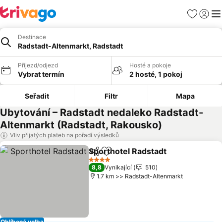
Oblíbené
Přihlási
Me
Destinace
Radstadt-Altenmarkt, Radstadt
Příjezd/odjezd
Hosté a pokoje
Vybrat termín
2 hosté, 1 pokoj
Seřadit
Filtr
Mapa
Ubytování – Radstadt nedaleko Radstadt-
Altenmarkt (Radstadt, Rakousko)
Vliv přijatých plateb na pořadí výsledků
Sporthotel Radstadt
Sdílet
Přidat na seznam oblíbených h
Ukáza
4 Počet hvězdiček
8,8
Vynikající
510
1.7 km >> Radstadt-Altenmarkt
Oblíbená volba