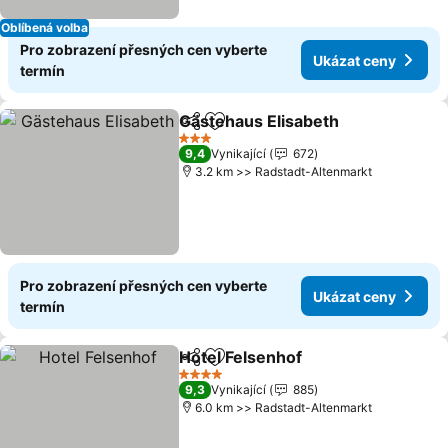
Oblíbená volba
Pro zobrazení přesných cen vyberte
Ukázat ceny
termín
Gästehaus Elisabeth
Sdílet
Přidat na seznam oblíbených h
Ukáza
3 Počet hvězdiček
9,4
Vynikající
672
3.2 km >> Radstadt-Altenmarkt
Pro zobrazení přesných cen vyberte
Ukázat ceny
termín
Hotel Felsenhof
Sdílet
Přidat na seznam oblíbených h
Ukázat ce
4 Počet hvězdiček
9,3
Vynikající
885
6.0 km >> Radstadt-Altenmarkt