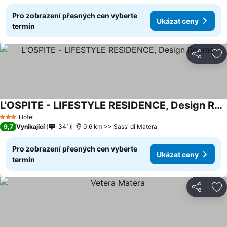
Pro zobrazení přesných cen vyberte
Ukázat ceny
termín
Sdílet
Př
L'OSPITE - LIFESTYLE RESIDENCE, Design Rooms
Hotel
3 Počet hvězdiček
9,7
Vynikající
341
0.6 km >> Sassi di Matera
Pro zobrazení přesných cen vyberte
Ukázat ceny
termín
Sdílet
Př