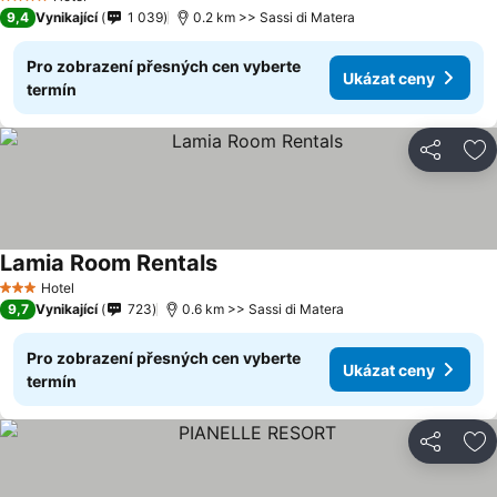
4 Počet hvězdiček
9,4
Vynikající
1 039
0.2 km >> Sassi di Matera
Pro zobrazení přesných cen vyberte
Ukázat ceny
termín
Sdílet
Př
Lamia Room Rentals
Hotel
3 Počet hvězdiček
9,7
Vynikající
723
0.6 km >> Sassi di Matera
Pro zobrazení přesných cen vyberte
Ukázat ceny
termín
Sdílet
Př