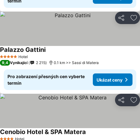
termín
Sdílet
Př
Palazzo Gattini
Hotel
5 Počet hvězdiček
9,4
Vynikající
2 215
0.1 km >> Sassi di Matera
Pro zobrazení přesných cen vyberte
Ukázat ceny
termín
Sdílet
Př
Cenobio Hotel & SPA Matera
Hotel