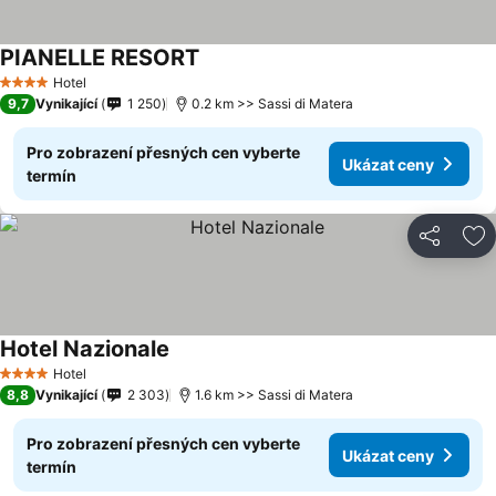
PIANELLE RESORT
Hotel
4 Počet hvězdiček
9,7
Vynikající
1 250
0.2 km >> Sassi di Matera
Pro zobrazení přesných cen vyberte
Ukázat ceny
termín
Sdílet
Př
Hotel Nazionale
Hotel
4 Počet hvězdiček
8,8
Vynikající
2 303
1.6 km >> Sassi di Matera
Pro zobrazení přesných cen vyberte
Ukázat ceny
termín