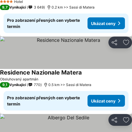
Hotel
4 Počet hvězdiček
9,7
Vynikající
3 649
0.2 km >> Sassi di Matera
Pro zobrazení přesných cen vyberte
Ukázat ceny
termín
Sdílet
Př
Residence Nazionale Matera
Obsluhovaný apartmán
9,1
Vynikající
770
0.5 km >> Sassi di Matera
Pro zobrazení přesných cen vyberte
Ukázat ceny
termín
Sdílet
Př