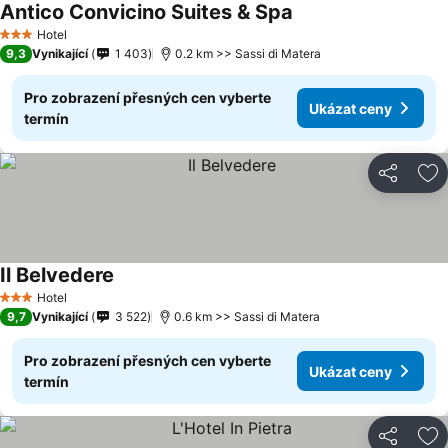
Antico Convicino Suites & Spa
Hotel
3 Počet hvězdiček
9,3
Vynikající
1 403
0.2 km >> Sassi di Matera
Pro zobrazení přesných cen vyberte
Ukázat ceny
termín
Sdílet
Př
Il Belvedere
Hotel
3 Počet hvězdiček
9,7
Vynikající
3 522
0.6 km >> Sassi di Matera
Pro zobrazení přesných cen vyberte
Ukázat ceny
termín
Sdílet
Př