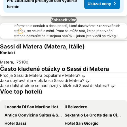
Pro zobrazení přesných cen vyberte
Ukázat ceny
termín
Zobrazít více
Informace o cenách a dostupnosti, které dostáváme z rezervačních
stránek, se neustále mění. Proto se může stát, že na rezervační
stránce nemusíte najít stejnou nabídku, jakou jste viděli na trivagu.
Sassi di Matera (Matera, Itálie)
Kontakt
Matera
,
75100
,
Často kladené otázky o Sassi di Matera
Proč je Sassi di Matera populární v Matera?
Jaké ubytování je v blízkosti Sassi di Matera?
Jaké další atrakce se nacházejí v blízkosti Sassi di Matera?
Více top hotelů
Locanda Di San Martino Hotel & Thermae Romanae
Il Belvedere
Antico Convicino Suites & Spa
Sextantio Le Grotte della Civita
Hotel Sassi
Hotel San Giorgio