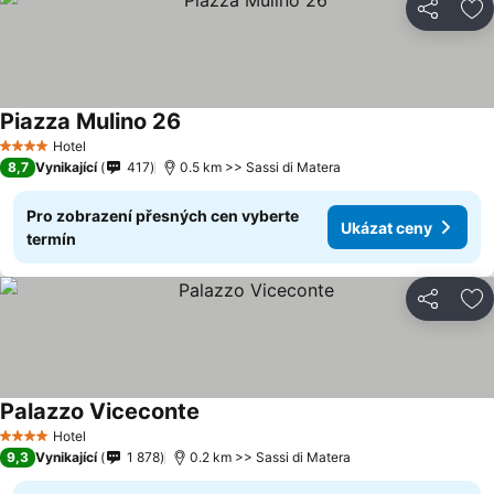
Sdílet
Př
Piazza Mulino 26
Hotel
4 Počet hvězdiček
8,7
Vynikající
417
0.5 km >> Sassi di Matera
Pro zobrazení přesných cen vyberte
Ukázat ceny
termín
Sdílet
Př
Palazzo Viceconte
Hotel
4 Počet hvězdiček
9,3
Vynikající
1 878
0.2 km >> Sassi di Matera