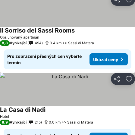
Sdílet
Př
Il Sorriso dei Sassi Rooms
Obsluhovaný apartmán
8,8
Vynikající
494
0.4 km >> Sassi di Matera
Pro zobrazení přesných cen vyberte
Ukázat ceny
termín
Sdílet
Př
La Casa di Nadì
Hotel
8,9
Vynikající
215
0.0 km >> Sassi di Matera