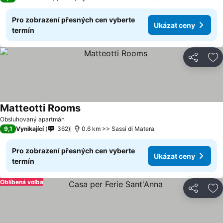
Pro zobrazení přesných cen vyberte
Ukázat ceny
termín
Sdílet
Př
Matteotti Rooms
Obsluhovaný apartmán
9,1
Vynikající
362
0.6 km >> Sassi di Matera
Pro zobrazení přesných cen vyberte
Ukázat ceny
termín
Oblíbená volba
Sdílet
Př