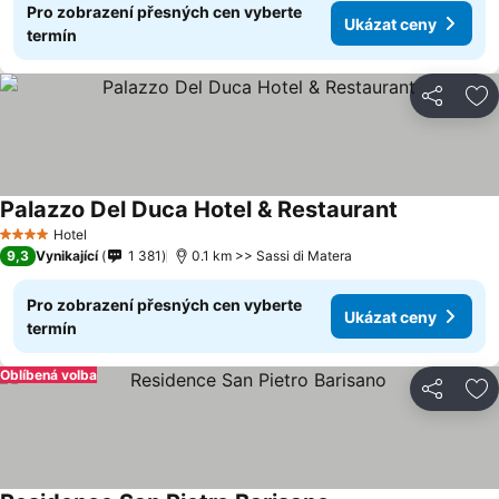
Pro zobrazení přesných cen vyberte
Ukázat ceny
termín
Sdílet
Př
Palazzo Del Duca Hotel & Restaurant
Hotel
4 Počet hvězdiček
9,3
Vynikající
1 381
0.1 km >> Sassi di Matera
Pro zobrazení přesných cen vyberte
Ukázat ceny
termín
Oblíbená volba
Sdílet
Př