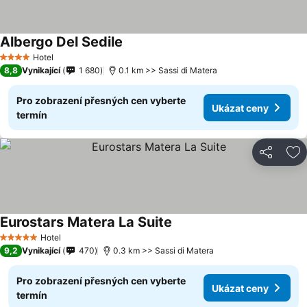
Albergo Del Sedile
Hotel
4 Počet hvězdiček
8,8
Vynikající
1 680
0.1 km >> Sassi di Matera
Pro zobrazení přesných cen vyberte
Ukázat ceny
termín
Sdílet
Př
Eurostars Matera La Suite
Hotel
5 Počet hvězdiček
9,2
Vynikající
470
0.3 km >> Sassi di Matera
Pro zobrazení přesných cen vyberte
Ukázat ceny
termín