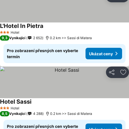
L'Hotel In Pietra
Hotel
3 Počet hvězdiček
9,3
Vynikající
2 652
0.2 km >> Sassi di Matera
Pro zobrazení přesných cen vyberte
Ukázat ceny
termín
Sdílet
Př
Hotel Sassi
Hotel
3 Počet hvězdiček
8,5
Vynikající
4 288
0.2 km >> Sassi di Matera
Pro zobrazení přesných cen vyberte