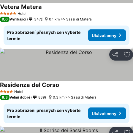
Vetera Matera
Hotel
5 Počet hvězdiček
9,6
Vynikající
347
0.1 km >> Sassi di Matera
Pro zobrazení přesných cen vyberte
Ukázat ceny
termín
Sdílet
Př
Residenza del Corso
Hotel
4 Počet hvězdiček
8,3
Velmi dobré
839
0.3 km >> Sassi di Matera
Pro zobrazení přesných cen vyberte
Ukázat ceny
termín