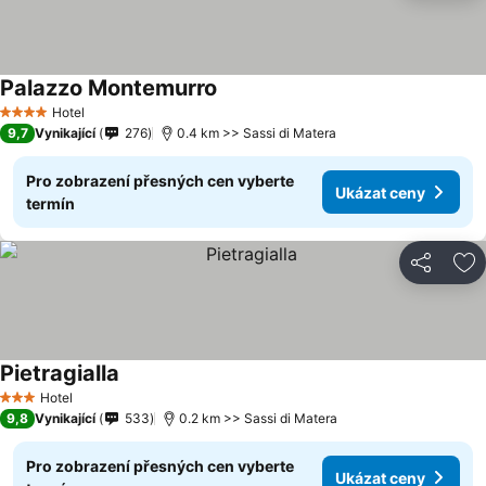
Palazzo Montemurro
Hotel
4 Počet hvězdiček
9,7
Vynikající
276
0.4 km >> Sassi di Matera
Pro zobrazení přesných cen vyberte
Ukázat ceny
termín
Sdílet
Př
Pietragialla
Hotel
3 Počet hvězdiček
9,8
Vynikající
533
0.2 km >> Sassi di Matera
Pro zobrazení přesných cen vyberte
Ukázat ceny