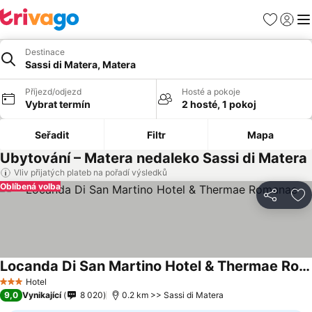
Oblíbené
Přihlási
Me
Destinace
Sassi di Matera, Matera
Příjezd/odjezd
Hosté a pokoje
Vybrat termín
2 hosté, 1 pokoj
Seřadit
Filtr
Mapa
Ubytování – Matera nedaleko Sassi di Matera
Vliv přijatých plateb na pořadí výsledků
Oblíbená volba
Sdílet
Př
Locanda Di San Martino Hotel & Thermae Romanae
Hotel
3 Počet hvězdiček
9,0
Vynikající
8 020
0.2 km >> Sassi di Matera