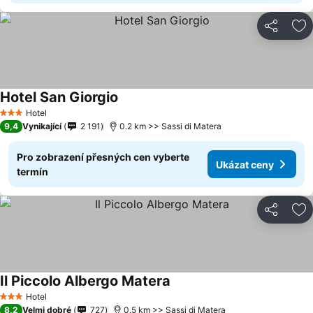
Sdílet
Př
Hotel San Giorgio
Hotel
3 Počet hvězdiček
9,4
Vynikající
2 191
0.2 km >> Sassi di Matera
Pro zobrazení přesných cen vyberte
Ukázat ceny
termín
Sdílet
Př
Il Piccolo Albergo Matera
Hotel
3 Počet hvězdiček
8,2
Velmi dobré
727
0.5 km >> Sassi di Matera