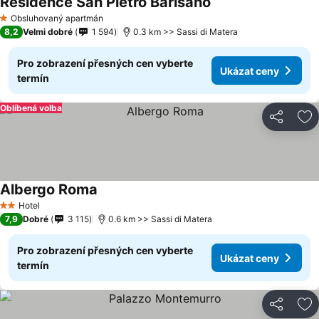
Residence San Pietro Barisano
Obsluhovaný apartmán
1 Počet hvězdiček
8,2
Velmi dobré
1 594
0.3 km >> Sassi di Matera
Pro zobrazení přesných cen vyberte
Ukázat ceny
termín
Oblíbená volba
Sdílet
Př
Albergo Roma
Hotel
2 Počet hvězdiček
7,9
Dobré
3 115
0.6 km >> Sassi di Matera
Pro zobrazení přesných cen vyberte
Ukázat ceny
termín
Sdílet
Př