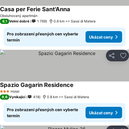
Casa per Ferie Sant'Anna
Obsluhovaný apartmán
8,1
Velmi dobré
1 769
0.6 km >> Sassi di Matera
Pro zobrazení přesných cen vyberte
Ukázat ceny
termín
Sdílet
Př
Spazio Gagarin Residence
Hotel
3 Počet hvězdiček
9,6
Vynikající
418
0.8 km >> Sassi di Matera
Pro zobrazení přesných cen vyberte
Ukázat ceny
termín