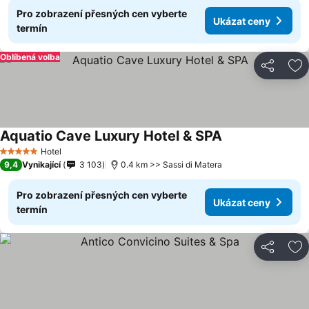
Pro zobrazení přesných cen vyberte
Ukázat ceny
termín
Oblíbená volba
Sdílet
Př
Aquatio Cave Luxury Hotel & SPA
Hotel
5 Počet hvězdiček
9,4
Vynikající
3 103
0.4 km >> Sassi di Matera
Pro zobrazení přesných cen vyberte
Ukázat ceny
termín
Sdílet
Př