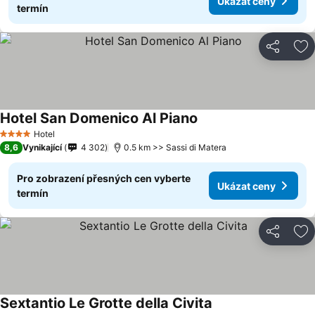
Ukázat ceny
termín
Sdílet
Př
Hotel San Domenico Al Piano
Hotel
4 Počet hvězdiček
8,6
Vynikající
4 302
0.5 km >> Sassi di Matera
Pro zobrazení přesných cen vyberte
Ukázat ceny
termín
Sdílet
Př
Sextantio Le Grotte della Civita