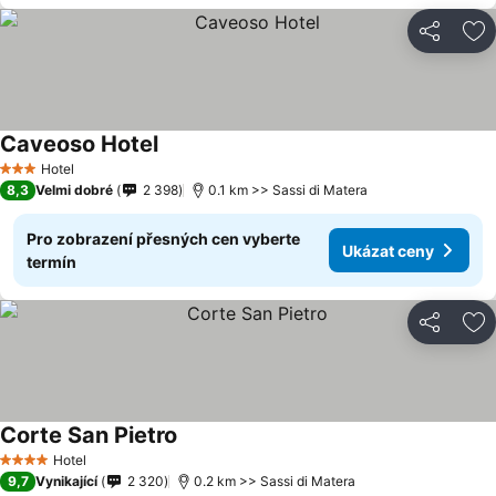
Sdílet
Př
Caveoso Hotel
Hotel
3 Počet hvězdiček
8,3
Velmi dobré
2 398
0.1 km >> Sassi di Matera
Pro zobrazení přesných cen vyberte
Ukázat ceny
termín
Sdílet
Př
Corte San Pietro
Hotel
4 Počet hvězdiček
9,7
Vynikající
2 320
0.2 km >> Sassi di Matera