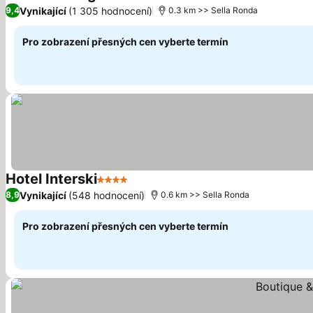
4 Počet 
Vynikající
(1 305 hodnocení)
9,4
0.3 km >> Sella Ronda
Pro zobrazení přesných cen vyberte termín
Hotel Interski
4 Počet hvězdiček
Vynikající
(548 hodnocení)
8,9
0.6 km >> Sella Ronda
Pro zobrazení přesných cen vyberte termín