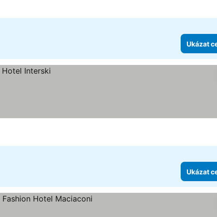
hvězdiček
Ukázat c
Ukázat c