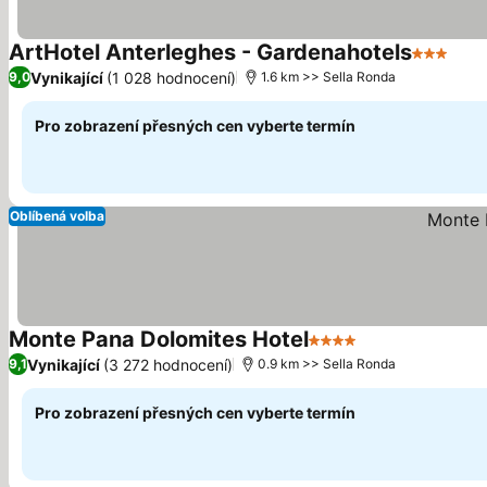
ArtHotel Anterleghes - Gardenahotels
3 Počet 
Vynikající
(1 028 hodnocení)
9,0
1.6 km >> Sella Ronda
Pro zobrazení přesných cen vyberte termín
Oblíbená volba
Monte Pana Dolomites Hotel
4 Počet hvězdiček
Vynikající
(3 272 hodnocení)
9,1
0.9 km >> Sella Ronda
Pro zobrazení přesných cen vyberte termín