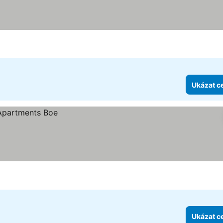
zdiček
Ukázat c
Ukázat c