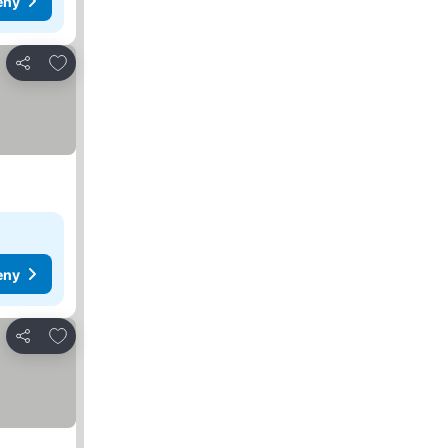
eny
Přidat na seznam oblíbených hotelů
Sdílet
eny
Přidat na seznam oblíbených hotelů
Sdílet