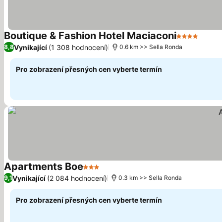
Boutique & Fashion Hotel Maciaconi
4 Počet hvě
Vynikající
(1 308 hodnocení)
8,8
0.6 km >> Sella Ronda
Pro zobrazení přesných cen vyberte termín
Apartments Boe
3 Počet hvězdiček
Vynikající
(2 084 hodnocení)
9,1
0.3 km >> Sella Ronda
Pro zobrazení přesných cen vyberte termín