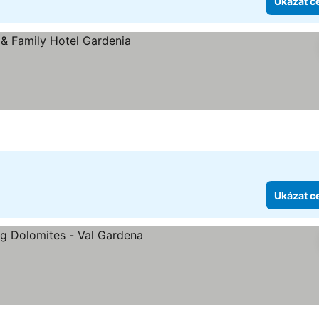
Ukázat c
iček
Ukázat c