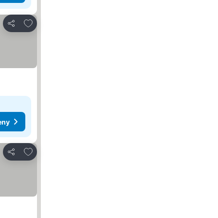
Přidat na seznam oblíbených hotelů
Sdílet
eny
Přidat na seznam oblíbených hotelů
Sdílet