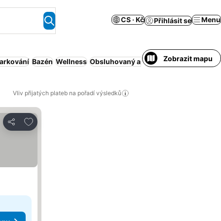
CS · Kč
Menu
Přihlásit se
Zobrazit mapu
arkování
Bazén
Wellness
Obsluhovaný apartmán
Domácí mazlíč
Vliv přijatých plateb na pořadí výsledků
Přidat na seznam oblíbených hotelů
Sdílet