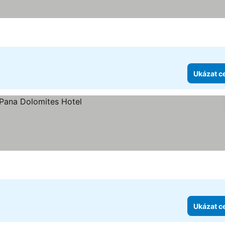
hvězdiček
Ukázat c
Ukázat c