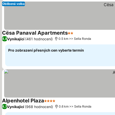
Oblíbená volba
Cësa Panaval Apartments
2 Počet hvězdiček
Vynikající
(461 hodnocení)
8,8
0.5 km >> Sella Ronda
Pro zobrazení přesných cen vyberte termín
Alpenhotel Plaza
4 Počet hvězdiček
Vynikající
(968 hodnocení)
8,7
0.6 km >> Sella Ronda