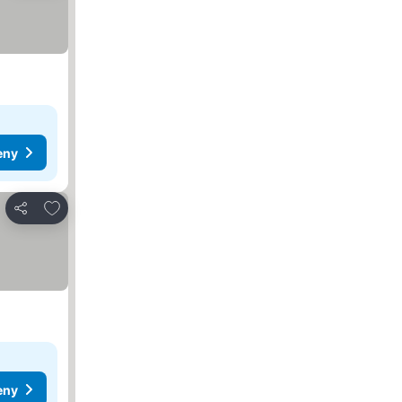
eny
Přidat na seznam oblíbených hotelů
Sdílet
eny