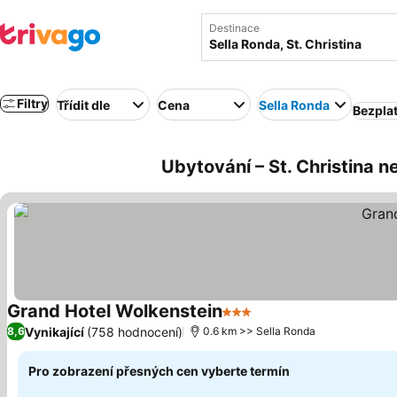
Destinace
Filtry
Třídit dle
Cena
Sella Ronda
Bezpla
Ubytování – St. Christina ne
Grand Hotel Wolkenstein
3 Počet hvězdiček
Vynikající
(758 hodnocení)
8,6
0.6 km >> Sella Ronda
Pro zobrazení přesných cen vyberte termín