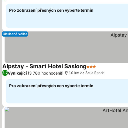
Pro zobrazení přesných cen vyberte termín
Oblíbená volba
Alpstay - Smart Hotel Saslong
3 Počet hvězdiček
Vynikající
(3 780 hodnocení)
8,7
1.0 km >> Sella Ronda
Pro zobrazení přesných cen vyberte termín