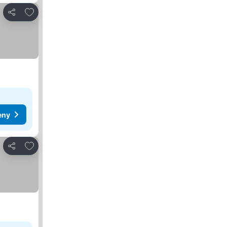
Přidat na seznam oblíbených hotelů
Sdílet
eny
Přidat na seznam oblíbených hotelů
Sdílet