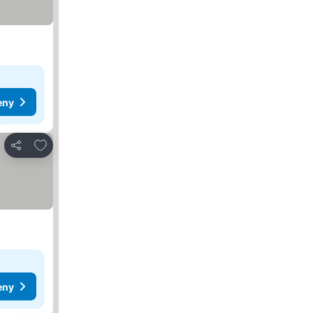
eny
Přidat na seznam oblíbených hotelů
Sdílet
eny