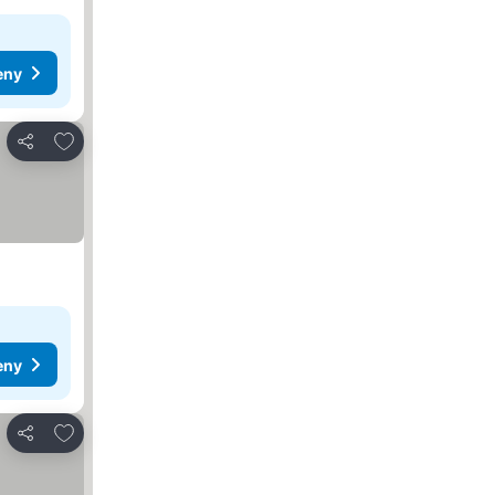
eny
Přidat na seznam oblíbených hotelů
Sdílet
eny
Přidat na seznam oblíbených hotelů
Sdílet