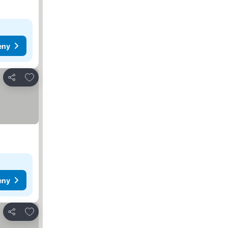
eny
Přidat na seznam oblíbených hotelů
Sdílet
eny
Přidat na seznam oblíbených hotelů
Sdílet