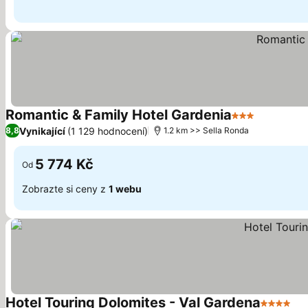
Romantic & Family Hotel Gardenia
3 Počet hvězd
Vynikající
(1 129 hodnocení)
8,8
1.2 km >> Sella Ronda
5 774 Kč
Od
Zobrazte si ceny z
1 webu
Hotel Touring Dolomites - Val Gardena