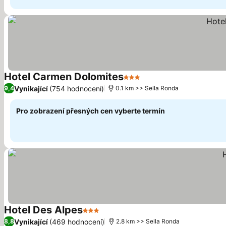
Hotel Carmen Dolomites
3 Počet hvězdiček
Vynikající
(754 hodnocení)
9,4
0.1 km >> Sella Ronda
Pro zobrazení přesných cen vyberte termín
Hotel Des Alpes
3 Počet hvězdiček
Vynikající
(469 hodnocení)
8,8
2.8 km >> Sella Ronda