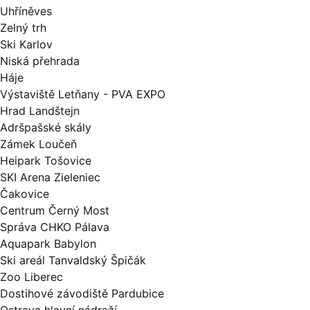
Uhříněves
Zelný trh
Ski Karlov
Niská přehrada
Háje
Výstaviště Letňany - PVA EXPO
Hrad Landštejn
Adršpašské skály
Zámek Loučeň
Heipark Tošovice
SKI Arena Zieleniec
Čakovice
Centrum Černý Most
Správa CHKO Pálava
Aquapark Babylon
Ski areál Tanvaldský Špičák
Zoo Liberec
Dostihové závodiště Pardubice