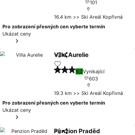
101
16.4 km >> Ski Areál Kopřivná
Pro zobrazení přesných cen vyberte termín
Ukázat ceny
Villa Aurelie
Sdílet
Ukázat ceny
3 Počet hvězdiček
Přidat na seznam oblíbených hote
9,2
Vynikající
603
19.3 km >> Ski Areál Kopřivná
Pro zobrazení přesných cen vyberte termín
Ukázat ceny
Penzion Praděd
Sdílet