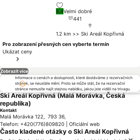
Ukázat ceny
8,4
Velmi dobré
Přidat na seznam oblíbených hote
441
1.2 km >> Ski Areál Kopřivná
Pro zobrazení přesných cen vyberte termín
Ukázat ceny
Zobrazít více
Informace o cenách a dostupnosti, které dostáváme z rezervačních
stránek, se neustále mění. Proto se může stát, že na rezervační
stránce nemusíte najít stejnou nabídku, jakou jste viděli na trivagu.
Ski Areál Kopřivná (Malá Morávka, Česká
republika)
Kontakt
Malá Morávka 122
,
793 36
,
Telefon
:
+420(776)809820
|
Oficiální web
Často kladené otázky o Ski Areál Kopřivná