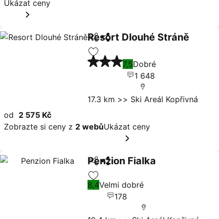
Ukázat ceny
Resort Dlouhé Stráně
Sdílet
Ukázat ceny
3 Počet hvězdiček
Přidat na seznam oblíbených hote
7,5
Dobré
1 648
17.3 km >> Ski Areál Kopřivná
od
2 575 Kč
Zobrazte si ceny z
2 webů
Ukázat ceny
Penzion Fialka
Sdílet
Ukázat ceny
8,4
Velmi dobré
Přidat na seznam oblíbených hote
178