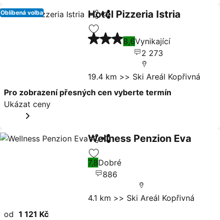
Hotel Pizzeria Istria
Oblíbená volba
Sdílet
Ukázat ceny
3 Počet hvězdiček
Přidat na seznam oblíbených hote
8,6
Vynikající
2 273
19.4 km >> Ski Areál Kopřivná
Pro zobrazení přesných cen vyberte termín
Ukázat ceny
Wellness Penzion Eva
Sdílet
Ukázat ceny
7,8
Dobré
Přidat na seznam oblíbených hote
886
4.1 km >> Ski Areál Kopřivná
od
1 121 Kč