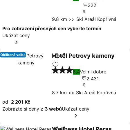
222
9.8 km >> Ski Areál Kopřivná
Pro zobrazení přesných cen vyberte termín
Ukázat ceny
Hotel Petrovy kameny
Oblíbená volba
Sdílet
Ukázat ceny
3 Počet hvězdiček
Přidat na seznam oblíbených hote
8,4
Velmi dobré
2 431
8.7 km >> Ski Areál Kopřivná
od
2 201 Kč
Zobrazte si ceny z
3 webů
Ukázat ceny
Wellness Hotel Peras
Sdílet