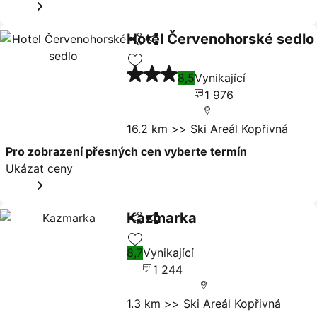
Hotel Červenohorské sedlo
Sdílet
Ukázat ceny
3 Počet hvězdiček
Přidat na seznam oblíbených hote
8,5
Vynikající
1 976
16.2 km >> Ski Areál Kopřivná
Pro zobrazení přesných cen vyberte termín
Ukázat ceny
Kazmarka
Sdílet
Ukázat ceny
8,7
Vynikající
Přidat na seznam oblíbených hote
1 244
1.3 km >> Ski Areál Kopřivná