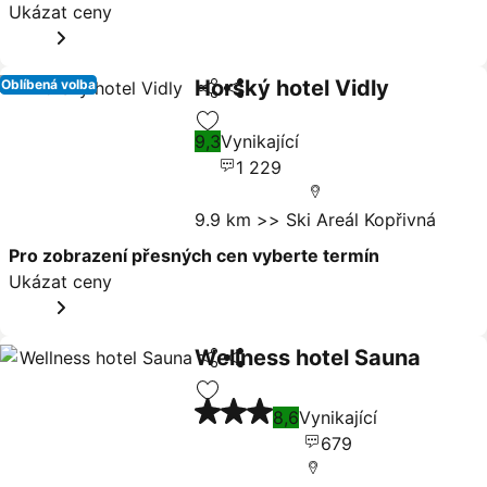
Ukázat ceny
Horský hotel Vidly
Oblíbená volba
Sdílet
Ukázat ceny
9,3
Vynikající
Přidat na seznam oblíbených hote
1 229
9.9 km >> Ski Areál Kopřivná
Pro zobrazení přesných cen vyberte termín
Ukázat ceny
Wellness hotel Sauna
Sdílet
Ukázat ceny
3 Počet hvězdiček
Přidat na seznam oblíbených hote
8,6
Vynikající
679