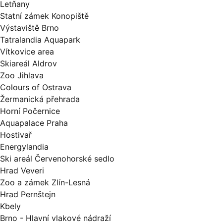
Letňany
Statní zámek Konopiště
Výstaviště Brno
Tatralandia Aquapark
Vítkovice area
Skiareál Aldrov
Zoo Jihlava
Colours of Ostrava
Žermanická přehrada
Horní Počernice
Aquapalace Praha
Hostivař
Energylandia
Ski areál Červenohorské sedlo
Hrad Veveri
Zoo a zámek Zlín-Lesná
Hrad Pernštejn
Kbely
Brno - Hlavní vlakové nádraží