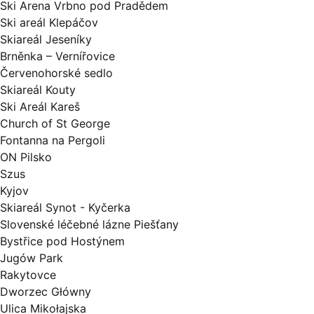
Ski Arena Vrbno pod Pradědem
Ski areál Klepáčov
Skiareál Jeseníky
Brněnka – Vernířovice
Červenohorské sedlo
Skiareál Kouty
Ski Areál Kareš
Church of St George
Fontanna na Pergoli
ON Pilsko
Szus
Kyjov
Skiareál Synot - Kyčerka
Slovenské léčebné lázne Piešťany
Bystřice pod Hostýnem
Jugów Park
Rakytovce
Dworzec Główny
Ulica Mikołajska