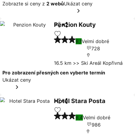
Zobrazte si ceny z
2 webů
Ukázat ceny
Penzion Kouty
Sdílet
Ukázat ceny
3 Počet hvězdiček
Přidat na seznam oblíbených hote
8,1
Velmi dobré
728
16.5 km >> Ski Areál Kopřivná
Pro zobrazení přesných cen vyberte termín
Ukázat ceny
Hotel Stara Posta
Sdílet
Ukázat ceny
3 Počet hvězdiček
Přidat na seznam oblíbených hote
8,4
Velmi dobré
986