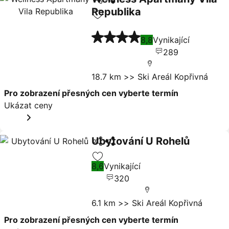
Republika
Přidat na seznam oblíbených hote
Ukázat ceny
4 Počet hvězdiček
8,8
Vynikající
289
18.7 km >> Ski Areál Kopřivná
Pro zobrazení přesných cen vyberte termín
Ukázat ceny
Ubytování U Rohelů
Sdílet
Ukázat ceny
8,6
Vynikající
Přidat na seznam oblíbených hote
320
6.1 km >> Ski Areál Kopřivná
Pro zobrazení přesných cen vyberte termín