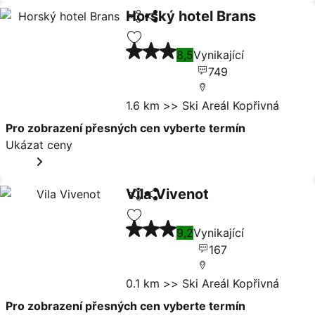
Horský hotel Brans
Sdílet
Ukázat ceny
3 Počet hvězdiček
Přidat na seznam oblíbených hote
8,5
Vynikající
749
1.6 km >> Ski Areál Kopřivná
Pro zobrazení přesných cen vyberte termín
Ukázat ceny
Vila Vivenot
Sdílet
Ukázat ceny
3 Počet hvězdiček
Přidat na seznam oblíbených hote
9,2
Vynikající
167
0.1 km >> Ski Areál Kopřivná
Pro zobrazení přesných cen vyberte termín