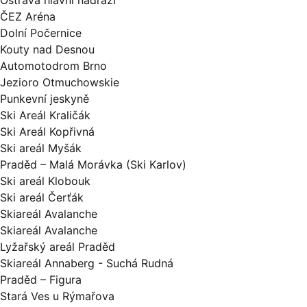
Ostrava hlavní nádraží
ČEZ Aréna
Dolní Počernice
Kouty nad Desnou
Automotodrom Brno
Jezioro Otmuchowskie
Punkevní jeskyně
Ski Areál Kraličák
Ski Areál Kopřivná
Ski areál Myšák
Praděd – Malá Morávka (Ski Karlov)
Ski areál Klobouk
Ski areál Čerťák
Skiareál Avalanche
Skiareál Avalanche
Lyžařský areál Praděd
Skiareál Annaberg - Suchá Rudná
Praděd – Figura
Stará Ves u Rýmařova