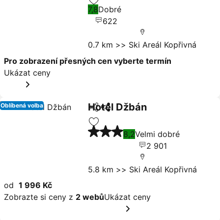
Ukázat ceny
7,8
Dobré
Přidat na seznam oblíbených hote
622
0.7 km >> Ski Areál Kopřivná
Pro zobrazení přesných cen vyberte termín
Ukázat ceny
Hotel Džbán
Oblíbená volba
Sdílet
Ukázat ceny
3 Počet hvězdiček
Přidat na seznam oblíbených hote
8,2
Velmi dobré
2 901
5.8 km >> Ski Areál Kopřivná
od
1 996 Kč
Zobrazte si ceny z
2 webů
Ukázat ceny