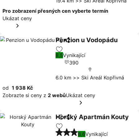
19.4 km >> Ski Areál Kopřivná
Pro zobrazení přesných cen vyberte termín
Ukázat ceny
Penzion u Vodopádu
Sdílet
Ukázat ceny
8,5
Vynikající
Přidat na seznam oblíbených hote
390
6.0 km >> Ski Areál Kopřivná
od
1 938 Kč
Zobrazte si ceny z
2 webů
Ukázat ceny
Horský Apartmán Kouty
Sdílet
Ukázat ceny
3 Počet hvězdiček
Přidat na seznam oblíbených hote
8,6
Vynikající