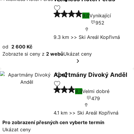
Ukázat ceny
4 Počet hvězdiček
Přidat na seznam oblíbených hote
9,0
Vynikající
952
9.3 km >> Ski Areál Kopřivná
od
2 600 Kč
Zobrazte si ceny z
2 webů
Ukázat ceny
Apartmány Divoký Anděl
Sdílet
Ukázat ceny
3 Počet hvězdiček
Přidat na seznam oblíbených hote
8,3
Velmi dobré
479
4.1 km >> Ski Areál Kopřivná
Pro zobrazení přesných cen vyberte termín
Ukázat ceny