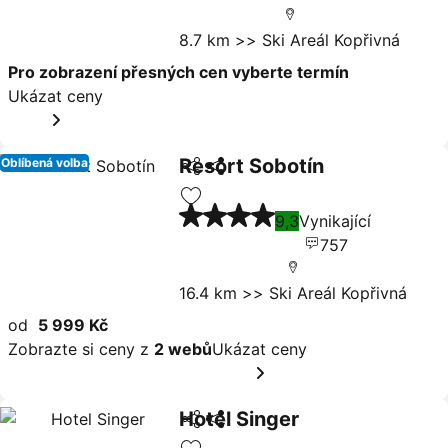
8.7 km >> Ski Areál Kopřivná
Pro zobrazení přesných cen vyberte termín
Ukázat ceny
Resort Sobotín
Oblíbená volba
Sdílet
Ukázat ceny
4 Počet hvězdiček
Přidat na seznam oblíbených hote
9,3
Vynikající
757
16.4 km >> Ski Areál Kopřivná
od
5 999 Kč
Zobrazte si ceny z
2 webů
Ukázat ceny
Hotel Singer
Sdílet