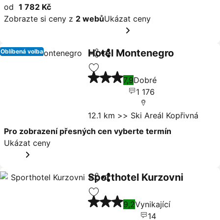
od
1 782 Kč
Zobrazte si ceny z
2 webů
Ukázat ceny
Hotel Montenegro
Oblíbená volba
Sdílet
Ukázat ceny
3 Počet hvězdiček
Přidat na seznam oblíbených hote
7,9
Dobré
1 176
12.1 km >> Ski Areál Kopřivná
Pro zobrazení přesných cen vyberte termín
Ukázat ceny
Sporthotel Kurzovni
Sdílet
Ukázat ceny
3 Počet hvězdiček
Přidat na seznam oblíbených hote
9,2
Vynikající
14