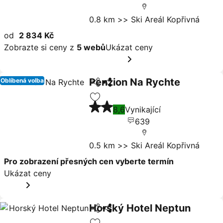
0.8 km >> Ski Areál Kopřivná
od
2 834 Kč
Zobrazte si ceny z
5 webů
Ukázat ceny
Penzion Na Rychte
Oblíbená volba
Sdílet
Ukázat ceny
2 Počet hvězdiček
Přidat na seznam oblíbených hote
8,6
Vynikající
639
0.5 km >> Ski Areál Kopřivná
Pro zobrazení přesných cen vyberte termín
Ukázat ceny
Horský Hotel Neptun
Sdílet