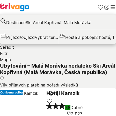
Oblíbené
Přihlási
Me
Destinace
Ski Areál Kopřivná, Malá Morávka
Příjezd/odjezd
Vybrat termín
Hosté a pokoje
2 hosté, 1
Seřadit
Filtr
Mapa
Ubytování – Malá Morávka nedaleko Ski Areál
Kopřivná (Malá Morávka, Česká republika)
Vliv přijatých plateb na pořadí výsledků
Hotel Kamzik
Oblíbená volba
Sdílet
Ukázat ceny
3 Počet hvězdiček
Přidat na seznam oblíbených hote
7,8
Dobré
2 927