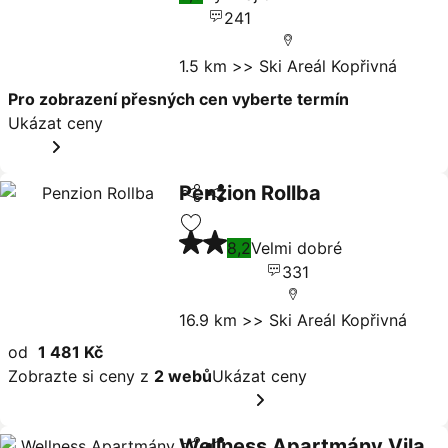
241
1.5 km >> Ski Areál Kopřivná
Pro zobrazení přesných cen vyberte termín
Ukázat ceny
Penzion Rollba
Sdílet
Ukázat ceny
2 Počet hvězdiček
Přidat na seznam oblíbených hote
8,2
Velmi dobré
331
16.9 km >> Ski Areál Kopřivná
od
1 481 Kč
Zobrazte si ceny z
2 webů
Ukázat ceny
Wellness Apartmány Vila
Sdílet