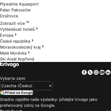
Pływalnia Aquasport
Pałac Pakoszów
Dražovce
Zobrazít více
Vyhledávač hotelů
Evropa
Česká republika
Moravskoslezský kraj
Malá Morávka
Ski Areál Kopřivná
Facebook
Twitter
Insta
Yo
Vyberte zemi
Přidat na Google
Snadno najděte naše výsledky: přidejte trivago jako
preferovaný zdroj na Google.