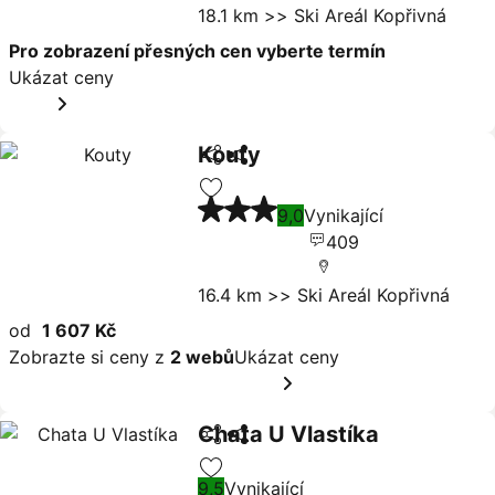
18.1 km >> Ski Areál Kopřivná
Pro zobrazení přesných cen vyberte termín
Ukázat ceny
Kouty
Sdílet
Ukázat ceny
3 Počet hvězdiček
Přidat na seznam oblíbených hote
9,0
Vynikající
409
16.4 km >> Ski Areál Kopřivná
od
1 607 Kč
Zobrazte si ceny z
2 webů
Ukázat ceny
Chata U Vlastíka
Sdílet
Ukázat ceny
9,5
Vynikající
Přidat na seznam oblíbených hote