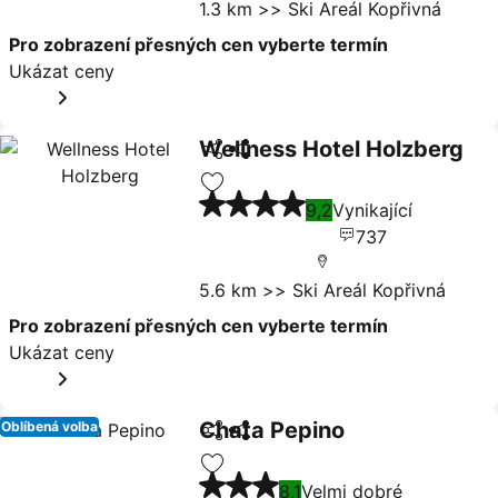
1.3 km >> Ski Areál Kopřivná
Pro zobrazení přesných cen vyberte termín
Ukázat ceny
Wellness Hotel Holzberg
Sdílet
Ukázat ceny
4 Počet hvězdiček
Přidat na seznam oblíbených hote
9,2
Vynikající
737
5.6 km >> Ski Areál Kopřivná
Pro zobrazení přesných cen vyberte termín
Ukázat ceny
Chata Pepino
Oblíbená volba
Sdílet
Ukázat ceny
3 Počet hvězdiček
Přidat na seznam oblíbených hote
8,1
Velmi dobré