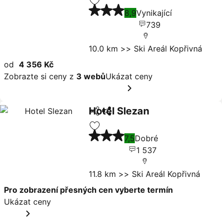
Ukázat ceny
3 Počet hvězdiček
Přidat na seznam oblíbených hote
8,9
Vynikající
739
10.0 km >> Ski Areál Kopřivná
od
4 356 Kč
Zobrazte si ceny z
3 webů
Ukázat ceny
Hotel Slezan
Sdílet
Ukázat ceny
3 Počet hvězdiček
Přidat na seznam oblíbených hote
7,5
Dobré
1 537
11.8 km >> Ski Areál Kopřivná
Pro zobrazení přesných cen vyberte termín
Ukázat ceny