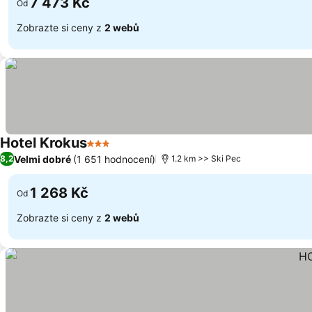
7 473 Kč
Od
Zobrazte si ceny z
2 webů
Hotel Krokus
3 Počet hvězdiček
Velmi dobré
(1 651 hodnocení)
8,2
1.2 km >> Ski Pec
1 268 Kč
Od
Zobrazte si ceny z
2 webů