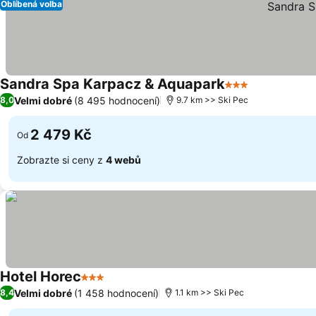
Oblíbená volba
Sandra Spa Karpacz & Aquapark
3 Počet hvězdič
Velmi dobré
(8 495 hodnocení)
8,0
9.7 km >> Ski Pec
2 479 Kč
Od
Zobrazte si ceny z
4 webů
Hotel Horec
3 Počet hvězdiček
Velmi dobré
(1 458 hodnocení)
8,4
1.1 km >> Ski Pec