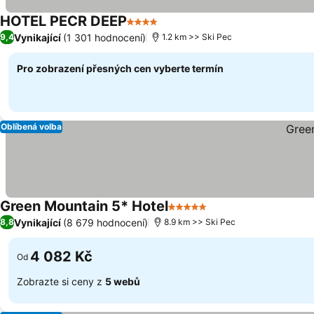
HOTEL PECR DEEP
4 Počet hvězdiček
Vynikající
(1 301 hodnocení)
9,4
1.2 km >> Ski Pec
Pro zobrazení přesných cen vyberte termín
Oblíbená volba
Green Mountain 5* Hotel
5 Počet hvězdiček
Vynikající
(8 679 hodnocení)
8,8
8.9 km >> Ski Pec
4 082 Kč
Od
Zobrazte si ceny z
5 webů