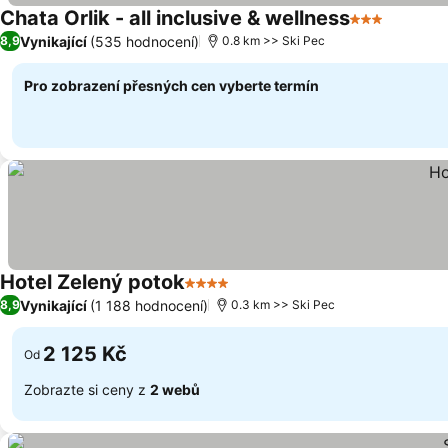
Chata Orlik - all inclusive & wellness
3 Počet hvě
Vynikající
(535 hodnocení)
8,9
0.8 km >> Ski Pec
Pro zobrazení přesných cen vyberte termín
Hotel Zelený potok
4 Počet hvězdiček
Vynikající
(1 188 hodnocení)
8,9
0.3 km >> Ski Pec
2 125 Kč
Od
Zobrazte si ceny z
2 webů