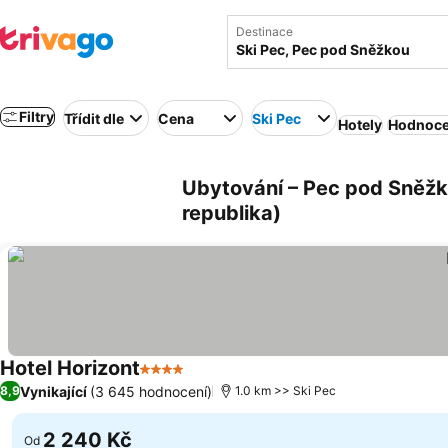
Destinace
Filtry
Třídit dle
Cena
Ski Pec
Hotely
Hodnoce
Ubytování – Pec pod Sněžk
republika)
Hotel Horizont
4 Počet hvězdiček
Vynikající
(3 645 hodnocení)
8,9
1.0 km >> Ski Pec
2 240 Kč
Od