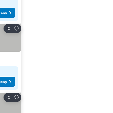
ceny
Přidat na seznam oblíbených hotelů
Sdílet
ceny
Přidat na seznam oblíbených hotelů
Sdílet