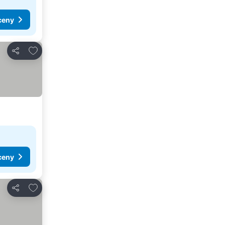
ceny
Přidat na seznam oblíbených hotelů
Sdílet
ceny
Přidat na seznam oblíbených hotelů
Sdílet