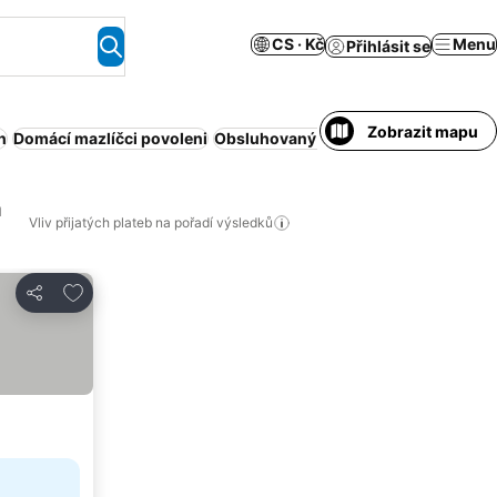
CS · Kč
Menu
Přihlásit se
Zobrazit mapu
n
Domácí mazlíčci povoleni
Obsluhovaný apartmán
Wellness
Ce
á
Vliv přijatých plateb na pořadí výsledků
Přidat na seznam oblíbených hotelů
Sdílet