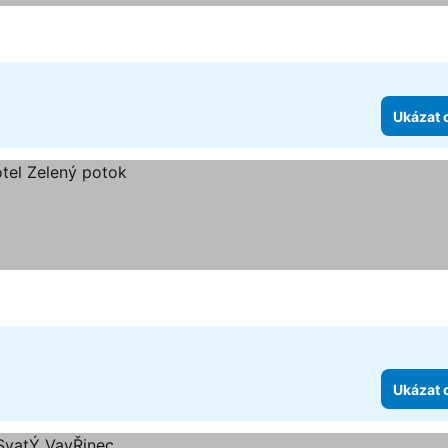
zdiček
Ukázat 
Ukázat 