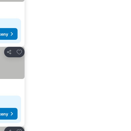
ceny
Přidat na seznam oblíbených hotelů
Sdílet
ceny