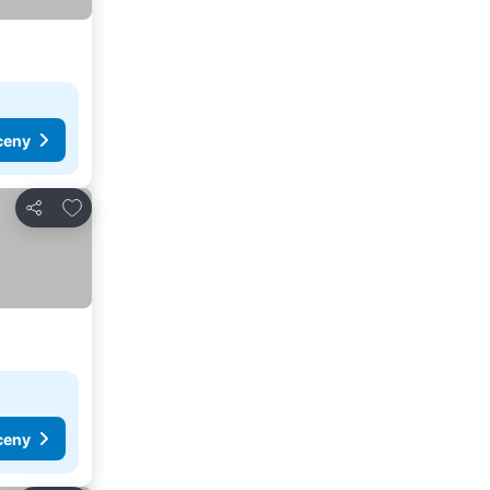
ceny
Přidat na seznam oblíbených hotelů
Sdílet
ceny