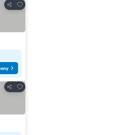
Přidat na seznam oblíbených hotelů
Sdílet
ceny
Přidat na seznam oblíbených hotelů
Sdílet