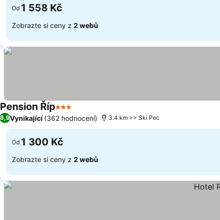
1 558 Kč
Od
Zobrazte si ceny z
2 webů
Pension Říp
3 Počet hvězdiček
Vynikající
(362 hodnocení)
8,9
3.4 km >> Ski Pec
1 300 Kč
Od
Zobrazte si ceny z
2 webů