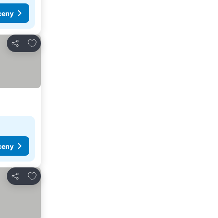
ceny
Přidat na seznam oblíbených hotelů
Sdílet
ceny
Přidat na seznam oblíbených hotelů
Sdílet