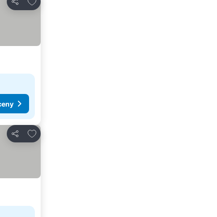
Přidat na seznam oblíbených hotelů
Sdílet
ceny
Přidat na seznam oblíbených hotelů
Sdílet