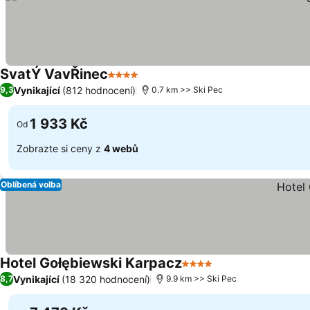
SvatÝ VavŘinec
4 Počet hvězdiček
Vynikající
(812 hodnocení)
9,3
0.7 km >> Ski Pec
1 933 Kč
Od
Zobrazte si ceny z
4 webů
Oblíbená volba
Hotel Gołębiewski Karpacz
4 Počet hvězdiček
Vynikající
(18 320 hodnocení)
8,7
9.9 km >> Ski Pec