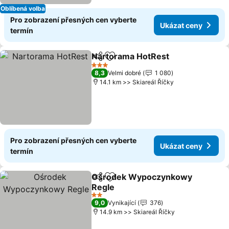
Oblíbená volba
Pro zobrazení přesných cen vyberte
Ukázat ceny
termín
Nartorama HotRest
Sdílet
Přidat na seznam oblíbených h
3 Počet hvězdiček
8,3
Velmi dobré
1 080
14.1 km >> Skiareál Říčky
Pro zobrazení přesných cen vyberte
Ukázat ceny
termín
Ośrodek Wypoczynkowy
Sdílet
Přidat na seznam oblíbených h
Regle
2 Počet hvězdiček
9,0
Vynikající
376
14.9 km >> Skiareál Říčky