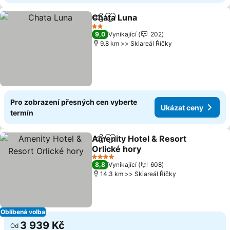
Chata Luna
Sdílet
Přidat na seznam oblíbených h
2 Počet hvězdiček
9,0
Vynikající
202
9.8 km >> Skiareál Říčky
Pro zobrazení přesných cen vyberte
Ukázat ceny
termín
Amenity Hotel & Resort
Sdílet
Přidat na seznam oblíbených h
Orlické hory
4 Počet hvězdiček
8,8
Vynikající
608
14.3 km >> Skiareál Říčky
Oblíbená volba
3 939 Kč
Od