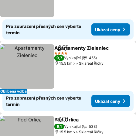
Pro zobrazení přesných cen vyberte
Ukázat ceny
termín
Apartamenty Zieleniec
Sdílet
Přidat na seznam oblíbených h
4 Počet hvězdiček
9,7
Vynikající
455
15.5 km >> Skiareál Říčky
Oblíbená volba
Pro zobrazení přesných cen vyberte
Ukázat ceny
termín
Pod Orlicą
Sdílet
Přidat na seznam oblíbených h
9,1
Vynikající
533
15.5 km >> Skiareál Říčky