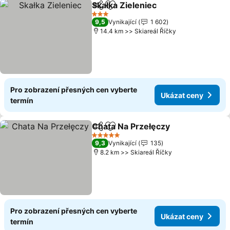
Skałka Zieleniec
Sdílet
Přidat na seznam oblíbených h
3 Počet hvězdiček
9,5
Vynikající
1 602
14.4 km >> Skiareál Říčky
Pro zobrazení přesných cen vyberte
Ukázat ceny
termín
Chata Na Przełęczy
Sdílet
Přidat na seznam oblíbených h
5 Počet hvězdiček
9,3
Vynikající
135
8.2 km >> Skiareál Říčky
Pro zobrazení přesných cen vyberte
Ukázat ceny
termín