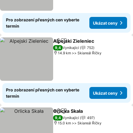
Pro zobrazení přesných cen vyberte
Ukázat ceny
termín
Alpejski Zieleniec
Sdílet
Přidat na seznam oblíbených h
9,4
Vynikající
752
14.9 km >> Skiareál Říčky
Pro zobrazení přesných cen vyberte
Ukázat ceny
termín
Orlicka Skała
Sdílet
Přidat na seznam oblíbených h
9,4
Vynikající
497
15.0 km >> Skiareál Říčky