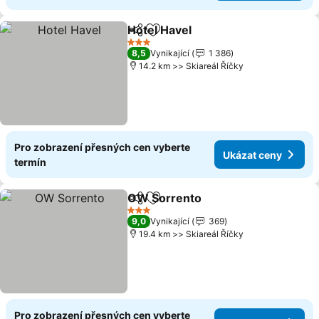
Hotel Havel
Sdílet
Přidat na seznam oblíbených h
3 Počet hvězdiček
8,5
Vynikající
1 386
14.2 km >> Skiareál Říčky
Pro zobrazení přesných cen vyberte
Ukázat ceny
termín
OW Sorrento
Sdílet
Přidat na seznam oblíbených h
3 Počet hvězdiček
9,0
Vynikající
369
19.4 km >> Skiareál Říčky
Pro zobrazení přesných cen vyberte