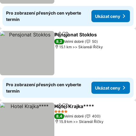
Pro zobrazení přesných cen vyberte
Ukázat ceny
termín
Pensjonat Stokłos
Sdílet
Přidat na seznam oblíbených h
8,2
Velmi dobré
50
15.1 km >> Skiareál Říčky
Pro zobrazení přesných cen vyberte
Ukázat ceny
termín
Hotel Krajka****
Sdílet
Přidat na seznam oblíbených h
4 Počet hvězdiček
8,4
Velmi dobré
400
15.9 km >> Skiareál Říčky