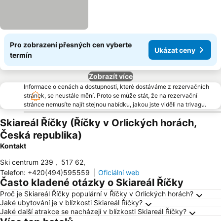
Pro zobrazení přesných cen vyberte
Ukázat ceny
termín
Zobrazít více
Informace o cenách a dostupnosti, které dostáváme z rezervačních
stránek, se neustále mění. Proto se může stát, že na rezervační
stránce nemusíte najít stejnou nabídku, jakou jste viděli na trivagu.
Skiareál Říčky (Říčky v Orlických horách,
Česká republika)
Kontakt
Ski centrum 239
,
517 62
,
Telefon
:
+420(494)595559
|
Oficiální web
Často kladené otázky o Skiareál Říčky
Proč je Skiareál Říčky populární v Říčky v Orlických horách?
Jaké ubytování je v blízkosti Skiareál Říčky?
Jaké další atrakce se nacházejí v blízkosti Skiareál Říčky?