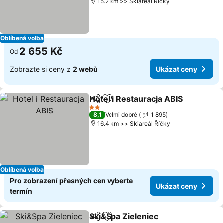
15.2 km >> Skiareál Říčky
Oblíbená volba
2 655 Kč
Od
Zobrazte si ceny z
2 webů
Ukázat ceny
Hotel i Restauracja ABIS
Sdílet
Přidat na seznam oblíbených h
2 Počet hvězdiček
8,1
Velmi dobré
1 895
16.4 km >> Skiareál Říčky
Oblíbená volba
Pro zobrazení přesných cen vyberte
Ukázat ceny
termín
Ski&Spa Zieleniec
Sdílet
Přidat na seznam oblíbených h