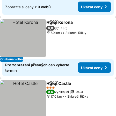
Zobrazte si ceny z
3 webů
Ukázat ceny
Hotel Korona
Sdílet
Přidat na seznam oblíbených h
6,8
136
7.9 km >> Skiareál Říčky
Oblíbená volba
Pro zobrazení přesných cen vyberte
Ukázat ceny
termín
Hotel Castle
Sdílet
Přidat na seznam oblíbených h
3 Počet hvězdiček
9,0
Vynikající
943
17.0 km >> Skiareál Říčky