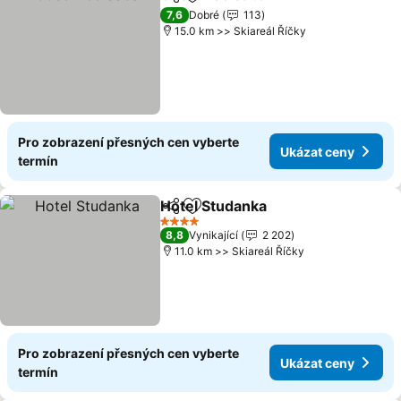
Sdílet
Přidat na seznam oblíbených h
7,6
Dobré
113
15.0 km >> Skiareál Říčky
Pro zobrazení přesných cen vyberte
Ukázat ceny
termín
Hotel Studanka
Sdílet
Přidat na seznam oblíbených h
4 Počet hvězdiček
8,8
Vynikající
2 202
11.0 km >> Skiareál Říčky
Pro zobrazení přesných cen vyberte
Ukázat ceny
termín