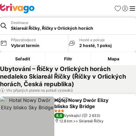
Oblíbené
Přihlási
Me
Destinace
Skiareál Říčky, Říčky v Orlických horách
Příjezd/odjezd
Hosté a pokoje
Vybrat termín
2 hosté, 1 pokoj
Seřadit
Filtr
Mapa
Ubytování – Říčky v Orlických horách
nedaleko Skiareál Říčky (Říčky v Orlických
horách, Česká republika)
Vliv přijatých plateb na pořadí výsledků
Hotel Nowy Dwór Elizy
Sdílet
Přidat na seznam oblíbených h
blisko Sky Bridge
3 Počet hvězdiček
8,6
Vynikající
2 633
12.8 km >> Skiareál Říčky