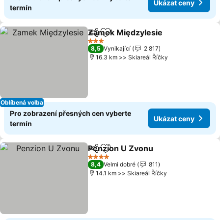
Ukázat ceny
termín
Zamek Międzylesie
Sdílet
Přidat na seznam oblíbených h
3 Počet hvězdiček
8,5
Vynikající
2 817
16.3 km >> Skiareál Říčky
Oblíbená volba
Pro zobrazení přesných cen vyberte
Ukázat ceny
termín
Penzion U Zvonu
Sdílet
Přidat na seznam oblíbených h
4 Počet hvězdiček
8,4
Velmi dobré
811
14.1 km >> Skiareál Říčky