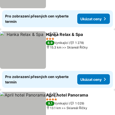
Pro zobrazení přesných cen vyberte
Ukázat ceny
termín
Hanka Relax & Spa
Sdílet
Přidat na seznam oblíbených h
3 Počet hvězdiček
8,9
Vynikající
1 278
15.3 km >> Skiareál Říčky
Pro zobrazení přesných cen vyberte
Ukázat ceny
termín
April hotel Panorama
Sdílet
Přidat na seznam oblíbených h
4 Počet hvězdiček
9,1
Vynikající
1 029
13.1 km >> Skiareál Říčky