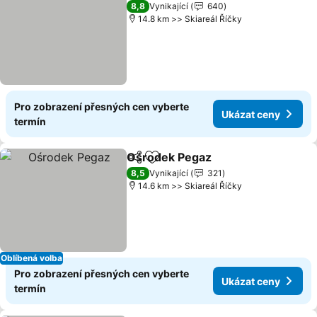
8,8
Vynikající
640
14.8 km >> Skiareál Říčky
Pro zobrazení přesných cen vyberte
Ukázat ceny
termín
Ośrodek Pegaz
Sdílet
Přidat na seznam oblíbených h
8,5
Vynikající
321
14.6 km >> Skiareál Říčky
Oblíbená volba
Pro zobrazení přesných cen vyberte
Ukázat ceny
termín