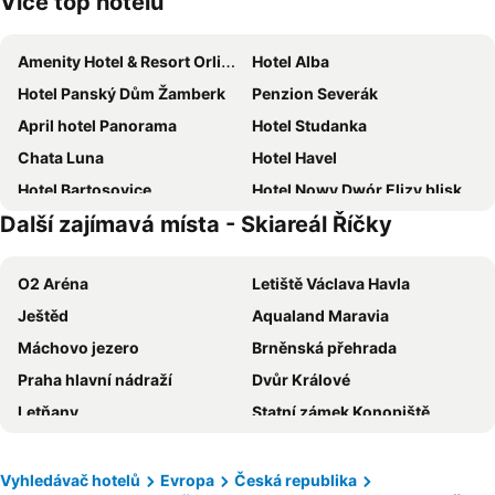
Více top hotelů
Amenity Hotel & Resort Orlické hory
Hotel Alba
Hotel Panský Dům Žamberk
Penzion Severák
April hotel Panorama
Hotel Studanka
Chata Luna
Hotel Havel
Hotel Bartosovice
Hotel Nowy Dwór Elizy blisko Sky Bridge
Další zajímavá místa - Skiareál Říčky
Penzion U Zvonu
Hotel Krajka****
Horská Bouda Čihalka
Orličan
O2 Aréna
Letiště Václava Havla
Hotel Herman
Hotel Praha Potštejn
Ještěd
Aqualand Maravia
Hotel i Restauracja ABIS
Pod Orlicą
Máchovo jezero
Brněnská přehrada
Zamek Międzylesie
Nartorama HotRest
Praha hlavní nádraží
Dvůr Králové
Hotel Castle
Hotel Zieleniec
Letňany
Statní zámek Konopiště
Gosciniec Saba
Chata Na Przełęczy
Národní park České Švýcarsko
Výstaviště Brno
Sokolí hnízdo
Zámek Potštejn
ZOO Praha
Holešovice
Apartmán Pod hradem
Alpejski Zieleniec
Vyhledávač hotelů
Evropa
Česká republika