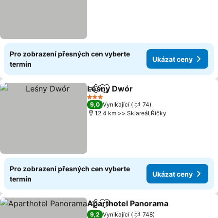
Pro zobrazení přesných cen vyberte
Ukázat ceny
termín
Leśny Dwór
Sdílet
Přidat na seznam oblíbených h
3 Počet hvězdiček
9,0
Vynikající
74
12.4 km >> Skiareál Říčky
Pro zobrazení přesných cen vyberte
Ukázat ceny
termín
Aparthotel Panorama
Sdílet
Přidat na seznam oblíbených h
9,2
Vynikající
748