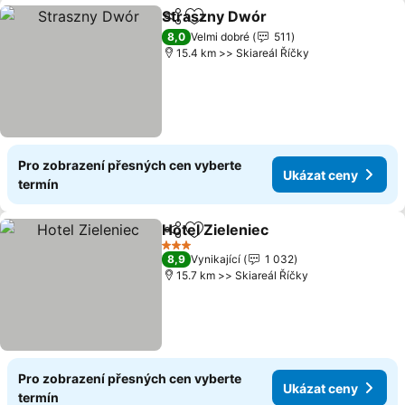
Straszny Dwór
Sdílet
Přidat na seznam oblíbených h
8,0
Velmi dobré
511
15.4 km >> Skiareál Říčky
Pro zobrazení přesných cen vyberte
Ukázat ceny
termín
Hotel Zieleniec
Sdílet
Přidat na seznam oblíbených h
3 Počet hvězdiček
8,9
Vynikající
1 032
15.7 km >> Skiareál Říčky
Pro zobrazení přesných cen vyberte
Ukázat ceny
termín