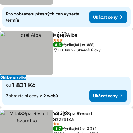
Pro zobrazení přesných cen vyberte
Ukázat ceny
termín
Hotel Alba
Sdílet
Přidat na seznam oblíbených h
3 Počet hvězdiček
8,5
Vynikající
888
11.6 km >> Skiareál Říčky
Oblíbená volba
1 831 Kč
Od
Zobrazte si ceny z
2 webů
Ukázat ceny
Vital&Spa Resort
Sdílet
Přidat na seznam oblíbených h
Szarotka
2 Počet hvězdiček
8,7
Vynikající
2 331