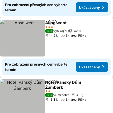
Pro zobrazení přesných cen vyberte
Ukázat ceny
termín
Absolwent
Sdílet
Přidat na seznam oblíbených h
3 Počet hvězdiček
8,9
Vynikající
420
14.9 km >> Skiareál Říčky
Pro zobrazení přesných cen vyberte
Ukázat ceny
termín
Hotel Panský Dům
Sdílet
Přidat na seznam oblíbených h
Žamberk
2 Počet hvězdiček
8,3
Velmi dobré
439
13.8 km >> Skiareál Říčky