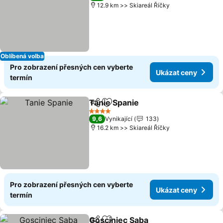
12.9 km >> Skiareál Říčky
Oblíbená volba
Pro zobrazení přesných cen vyberte
Ukázat ceny
termín
Tanie Spanie
Sdílet
Přidat na seznam oblíbených h
4 Počet hvězdiček
9,6
Vynikající
133
16.2 km >> Skiareál Říčky
Pro zobrazení přesných cen vyberte
Ukázat ceny
termín
Gosciniec Saba