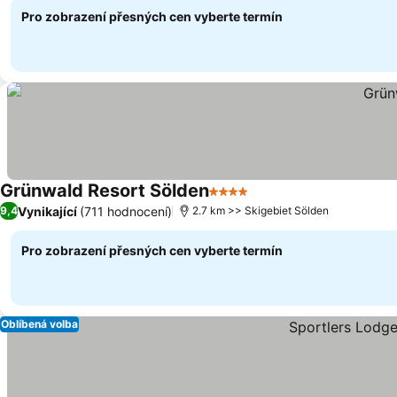
Pro zobrazení přesných cen vyberte termín
Grünwald Resort Sölden
4 Počet hvězdiček
Vynikající
(711 hodnocení)
9,4
2.7 km >> Skigebiet Sölden
Pro zobrazení přesných cen vyberte termín
Oblíbená volba