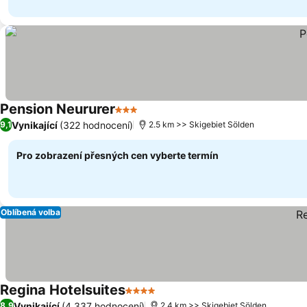
Pension Neururer
3 Počet hvězdiček
Vynikající
(322 hodnocení)
9,1
2.5 km >> Skigebiet Sölden
Pro zobrazení přesných cen vyberte termín
Oblíbená volba
Regina Hotelsuites
4 Počet hvězdiček
Vynikající
(4 337 hodnocení)
8,9
2.4 km >> Skigebiet Sölden