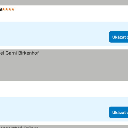
s
4 Počet hvězdiček
Ukázat 
Ukázat 