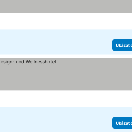
Ukázat 
zdiček
Ukázat 