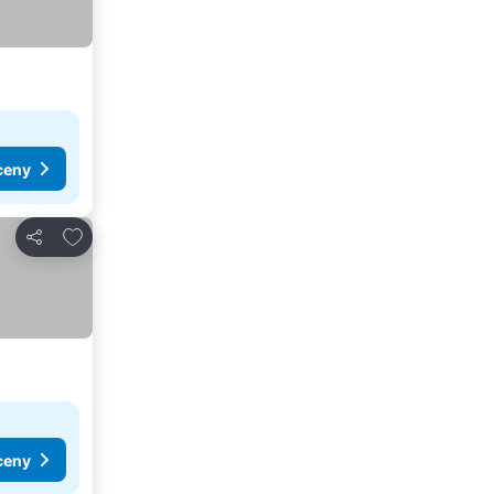
ceny
Přidat na seznam oblíbených hotelů
Sdílet
ceny