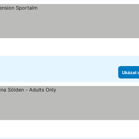
Ukázat 
ek