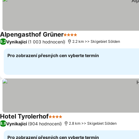
Alpengasthof Grüner
4 Počet hvězdiček
Vynikající
(1 003 hodnocení)
9,2
2.2 km >> Skigebiet Sölden
Pro zobrazení přesných cen vyberte termín
Hotel Tyrolerhof
4 Počet hvězdiček
Vynikající
(904 hodnocení)
8,9
2.8 km >> Skigebiet Sölden
Pro zobrazení přesných cen vyberte termín