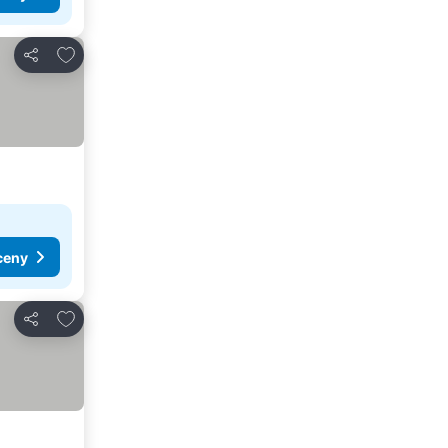
Přidat na seznam oblíbených hotelů
Sdílet
ceny
Přidat na seznam oblíbených hotelů
Sdílet