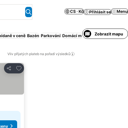
CS · Kč
Menu
Přihlásit se
Zobrazit mapu
nídaně v ceně
Bazén
Parkování
Domácí mazlíčci povoleni
Obsluh
Vliv přijatých plateb na pořadí výsledků
Přidat na seznam oblíbených hotelů
Sdílet
ceny