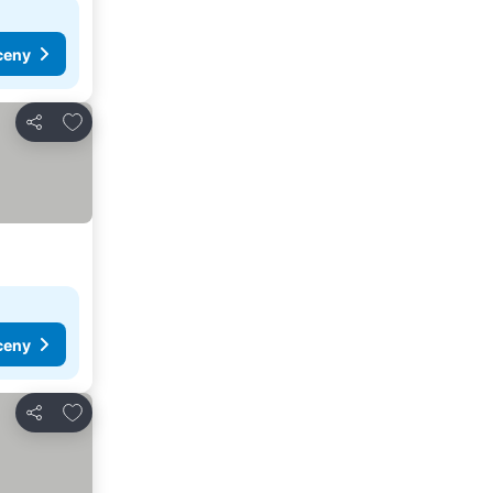
ceny
Přidat na seznam oblíbených hotelů
Sdílet
ceny
Přidat na seznam oblíbených hotelů
Sdílet