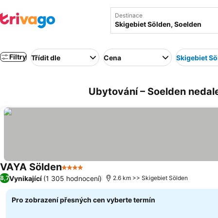
Destinace
Filtry
Třídit dle
Cena
Skigebiet S
Ubytování – Soelden nedal
VAYA Sölden
4 Počet hvězdiček
Vynikající
(1 305 hodnocení)
8,7
2.6 km >> Skigebiet Sölden
Pro zobrazení přesných cen vyberte termín