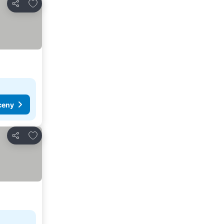
Přidat na seznam oblíbených hotelů
Sdílet
ceny
Přidat na seznam oblíbených hotelů
Sdílet