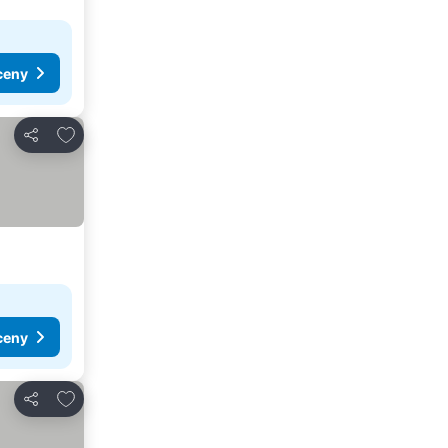
ceny
Přidat na seznam oblíbených hotelů
Sdílet
ceny
Přidat na seznam oblíbených hotelů
Sdílet