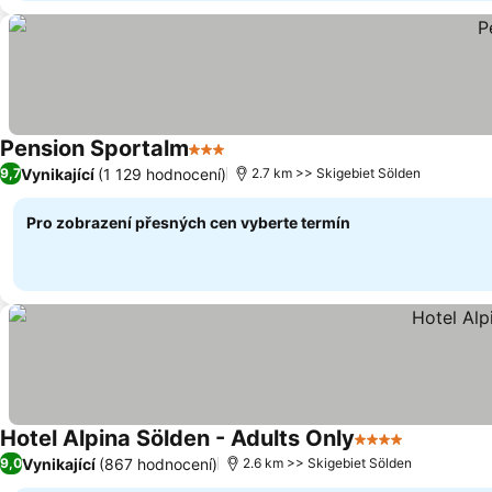
Pension Sportalm
3 Počet hvězdiček
Vynikající
(1 129 hodnocení)
9,7
2.7 km >> Skigebiet Sölden
Pro zobrazení přesných cen vyberte termín
Hotel Alpina Sölden - Adults Only
4 Počet hvězdič
Vynikající
(867 hodnocení)
9,0
2.6 km >> Skigebiet Sölden