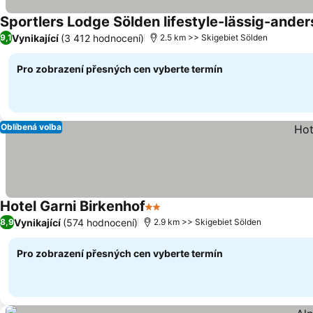
Sportlers Lodge Sölden lifestyle-lässig-ander
Vynikající
(3 412 hodnocení)
9,1
2.5 km >> Skigebiet Sölden
Pro zobrazení přesných cen vyberte termín
Oblíbená volba
Hotel Garni Birkenhof
2 Počet hvězdiček
Vynikající
(574 hodnocení)
8,9
2.9 km >> Skigebiet Sölden
Pro zobrazení přesných cen vyberte termín