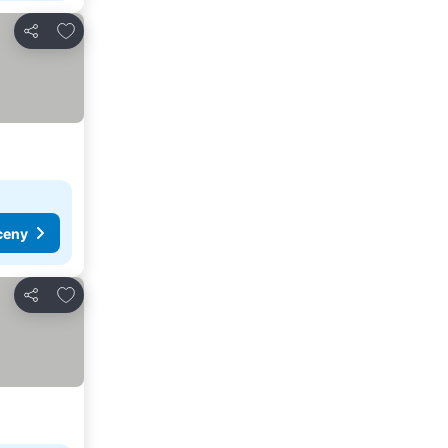
Přidat na seznam oblíbených hotelů
Sdílet
ceny
Přidat na seznam oblíbených hotelů
Sdílet