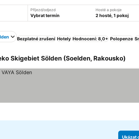
Příjezd/odjezd
Hosté a pokoje
Vybrat termín
2 hosté, 1 pokoj
ölden
Bezplatné zrušení
Hotely
Hodnocení: 8,0+
Polopenze
S
eko Skigebiet Sölden (Soelden, Rakousko)
Ukázat 