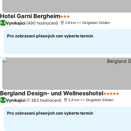
Hotel Garni Bergheim
3 Počet hvězdiček
Vynikající
(490 hodnocení)
8,5
2.8 km >> Skigebiet Sölden
Pro zobrazení přesných cen vyberte termín
Bergland Design- und Wellnesshotel
5 Počet hvě
Vynikající
(1 383 hodnocení)
9,4
2.4 km >> Skigebiet Sölden
Pro zobrazení přesných cen vyberte termín