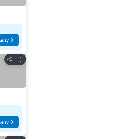
ceny
Přidat na seznam oblíbených hotelů
Sdílet
ceny