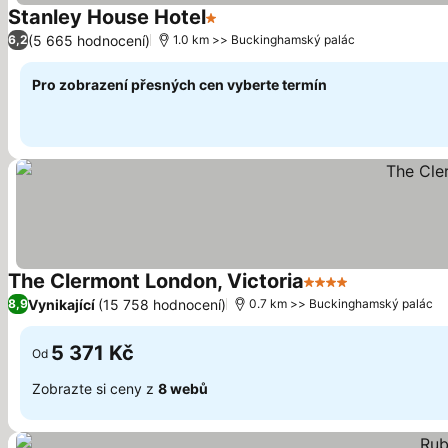
Stanley House Hotel
1 Počet hvězdiček
Ukázat ceny
(5 665 hodnocení)
6,2
1.0 km >> Buckinghamský palác
Pro zobrazení přesných cen vyberte termín
The Clermont London, Victoria
4 Počet hvězdiček
Ukázat ceny
Vynikající
(15 758 hodnocení)
8,9
0.7 km >> Buckinghamský palác
5 371 Kč
Od
Zobrazte si ceny z
8 webů