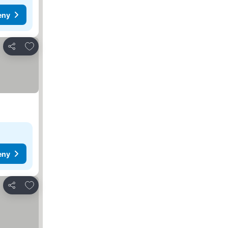
eny
Přidat na seznam oblíbených hotelů
Sdílet
eny
Přidat na seznam oblíbených hotelů
Sdílet