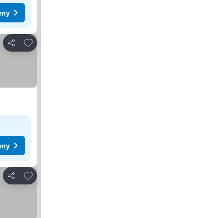
eny
Přidat na seznam oblíbených hotelů
Sdílet
eny
Přidat na seznam oblíbených hotelů
Sdílet