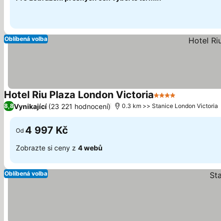
Oblíbená volba
Hotel Riu Plaza London Victoria
4 Počet hvězdiče
Ukázat cen
Vynikající
(23 221 hodnocení)
8,8
0.3 km >> Stanice London Victoria
4 997 Kč
Od
Zobrazte si ceny z
4 webů
Oblíbená volba