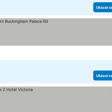
Ukázat c
vězdiček
t ceny
Ukázat c