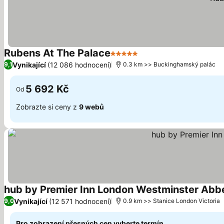
Rubens At The Palace
5 Počet hvězdiček
Ukázat ceny
Vynikající
(12 086 hodnocení)
9,1
0.3 km >> Buckinghamský palác
5 692 Kč
Od
Zobrazte si ceny z
9 webů
hub by Premier Inn London Westminster Abbe
Vynikající
(12 571 hodnocení)
9,0
0.9 km >> Stanice London Victoria
Pro zobrazení přesných cen vyberte termín