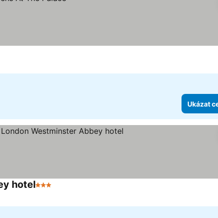
Ukázat c
y hotel
3 Počet hvězdiček
Ukázat ceny