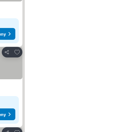
eny
Přidat na seznam oblíbených hotelů
Sdílet
eny
Přidat na seznam oblíbených hotelů