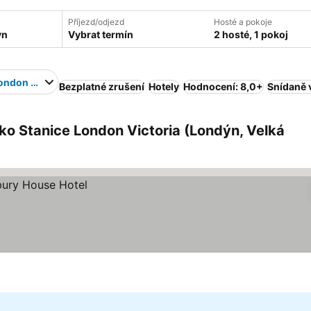
Příjezd/odjezd
Hosté a pokoje
Vybrat termín
2 hosté, 1 pokoj
ondon Victoria
Bezplatné zrušení
Hotely
Hodnocení: 8,0+
Snídaně 
ko Stanice London Victoria (Londýn, Velká