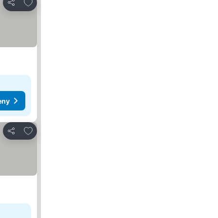
Přidat na seznam oblíbených hotelů
Sdílet
eny
Přidat na seznam oblíbených hotelů
Sdílet