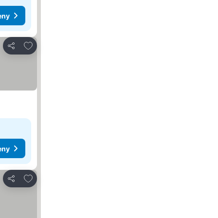
eny
Přidat na seznam oblíbených hotelů
Sdílet
eny
Přidat na seznam oblíbených hotelů
Sdílet