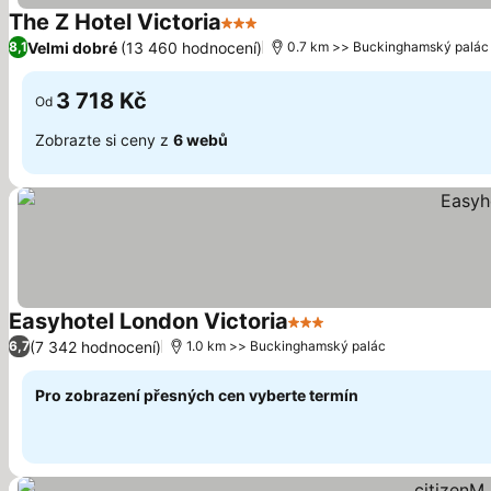
The Z Hotel Victoria
3 Počet hvězdiček
Ukázat ceny
Velmi dobré
(13 460 hodnocení)
8,1
0.7 km >> Buckinghamský palác
3 718 Kč
Od
Zobrazte si ceny z
6 webů
Easyhotel London Victoria
3 Počet hvězdiček
Ukázat ceny
(7 342 hodnocení)
6,7
1.0 km >> Buckinghamský palác
Pro zobrazení přesných cen vyberte termín