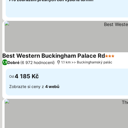
Best Western Buckingham Palace Rd
3 Počet h
Ukáza
Dobré
(6 972 hodnocení)
7,9
1.1 km >> Buckinghamský palác
4 185 Kč
Od
Zobrazte si ceny z
4 webů