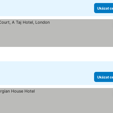
Ukázat c
ězdiček
at ceny
Ukázat c