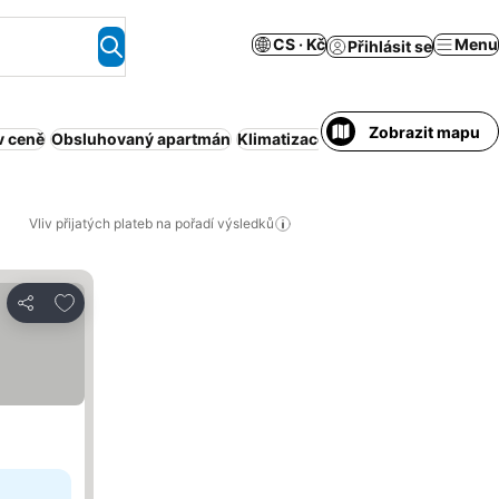
CS · Kč
Menu
Přihlásit se
Zobrazit mapu
v ceně
Obsluhovaný apartmán
Klimatizace
Wi-Fi
Bazén
Parková
Vliv přijatých plateb na pořadí výsledků
Přidat na seznam oblíbených hotelů
Sdílet