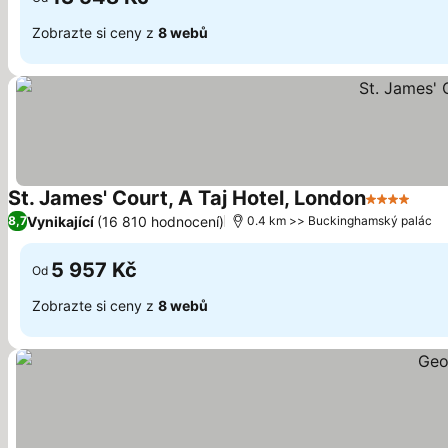
Zobrazte si ceny z
8 webů
St. James' Court, A Taj Hotel, London
4 Počet hv
Ukáz
Vynikající
(16 810 hodnocení)
8,7
0.4 km >> Buckinghamský palác
5 957 Kč
Od
Zobrazte si ceny z
8 webů