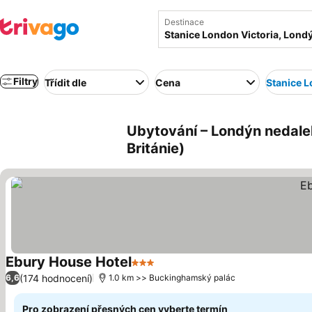
Destinace
Filtry
Třídit dle
Cena
Stanice L
Ubytování – Londýn nedale
Británie)
Ebury House Hotel
3 Počet hvězdiček
Ukázat ceny
(174 hodnocení)
6,6
1.0 km >> Buckinghamský palác
Pro zobrazení přesných cen vyberte termín