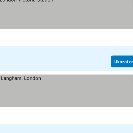
ček
eny
Ukázat c