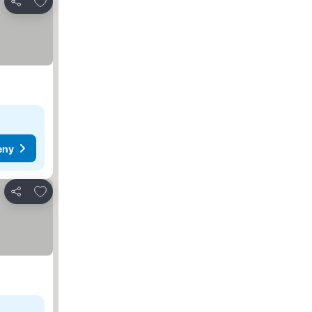
Sdílet
eny
Přidat na seznam oblíbených hotelů
Sdílet