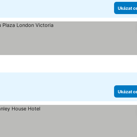
Ukázat c
k
y
Ukázat c