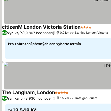
citizenM London Victoria Station
4 Počet hvězdi
Ukázat c
Vynikající
(9 867 hodnocení)
9,0
0.2 km >> Stanice London Victoria
Pro zobrazení přesných cen vyberte termín
The Langham, London
5 Počet hvězdiček
Ukázat ceny
Vynikající
(8 930 hodnocení)
9,4
1.5 km >> Trafalgar Square
13 548 Kč
Od