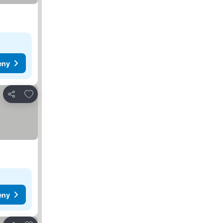
eny
Přidat na seznam oblíbených hotelů
Sdílet
eny