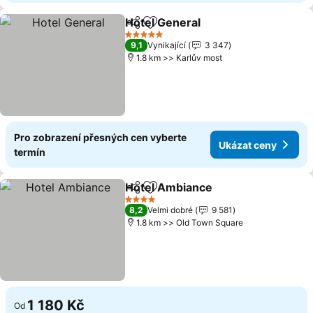
Hotel General
Sdílet
Přidat na seznam oblíbených h
Ukázat ceny
5 Počet hvězdiček
9,1
Vynikající
3 347
1.8 km >> Karlův most
Pro zobrazení přesných cen vyberte
Ukázat ceny
termín
Hotel Ambiance
Sdílet
Přidat na seznam oblíbených h
Ukázat ce
4 Počet hvězdiček
8,2
Velmi dobré
9 581
1.8 km >> Old Town Square
1 180 Kč
Od