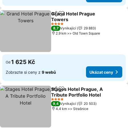
Grand Hotel Prague
Sdílet
Přidat na seznam oblíbených h
Towers
Ukázat ceny
4 Počet hvězdiček
8,7
Vynikající
29 883
2.9 km >> Old Town Square
1 625 Kč
Od
Zobrazte si ceny z
9 webů
Ukázat ceny
Stages Hotel Prague, A
Sdílet
Přidat na seznam oblíbených h
Tribute Portfolio Hotel
Ukázat ceny
4 Počet hvězdiček
9,4
Vynikající
20 503
4.4 km >> Strašnice