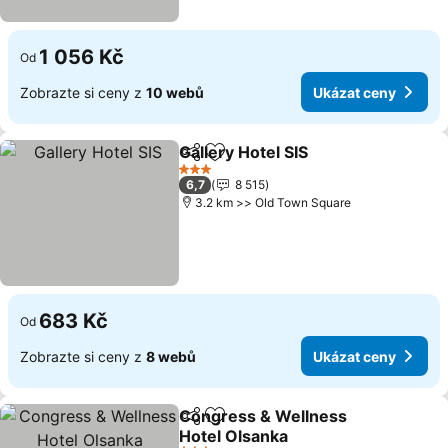
1 056 Kč
Od
Zobrazte si ceny z
10 webů
Ukázat ceny
Gallery Hotel SIS
Sdílet
Přidat na seznam oblíbených h
Ukázat c
3 Počet hvězdiček
6,7
8 515
3.2 km >> Old Town Square
683 Kč
Od
Zobrazte si ceny z
8 webů
Ukázat ceny
Congress & Wellness
Sdílet
Přidat na seznam oblíbených h
Hotel Olsanka