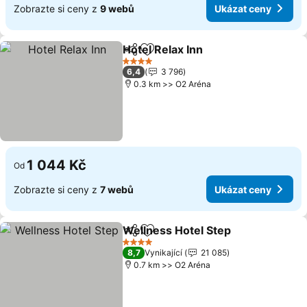
Zobrazte si ceny z
9 webů
Ukázat ceny
Hotel Relax Inn
Sdílet
Přidat na seznam oblíbených h
Ukázat cen
4 Počet hvězdiček
6,4
3 796
0.3 km >> O2 Aréna
1 044 Kč
Od
Zobrazte si ceny z
7 webů
Ukázat ceny
Wellness Hotel Step
Sdílet
Přidat na seznam oblíbených h
Ukáza
4 Počet hvězdiček
8,7
Vynikající
21 085
0.7 km >> O2 Aréna