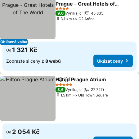
Sdílet
Přidat na seznam oblíbených h
Prague - Great Hotels of
The World
Ukázat ceny
4 Počet hvězdiček
9,0
Vynikající
45 835
3.1 km >> O2 Aréna
Oblíbená volba
1 321 Kč
Od
Zobrazte si ceny z
8 webů
Ukázat ceny
Hilton Prague Atrium
Sdílet
Přidat na seznam oblíbených h
Ukáz
5 Počet hvězdiček
8,6
Vynikající
27 727
1.5 km >> Old Town Square
2 054 Kč
Od