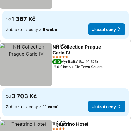
1 367 Kč
Od
Zobrazte si ceny z
9 webů
Ukázat ceny
NH Collection Prague
Sdílet
Přidat na seznam oblíbených h
Carlo IV
Ukázat ceny
5 Počet hvězdiček
9,0
Vynikající
10 525
0.9 km >> Old Town Square
3 703 Kč
Od
Zobrazte si ceny z
11 webů
Ukázat ceny
Theatrino Hotel
Sdílet
Přidat na seznam oblíbených h
Ukázat ce