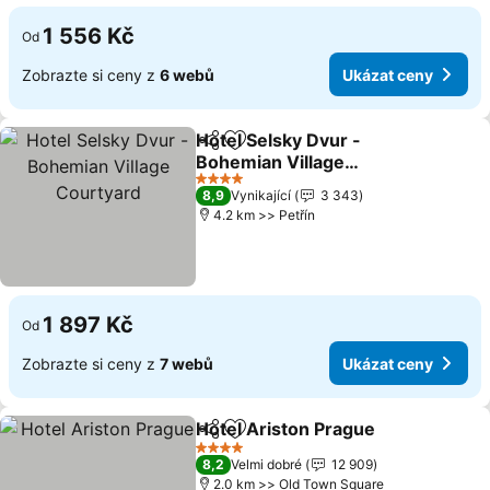
1 556 Kč
Od
Zobrazte si ceny z
6 webů
Ukázat ceny
Hotel Selsky Dvur -
Sdílet
Přidat na seznam oblíbených h
Bohemian Village
Courtyard
Ukázat ceny
4 Počet hvězdiček
8,9
Vynikající
3 343
4.2 km >> Petřín
1 897 Kč
Od
Zobrazte si ceny z
7 webů
Ukázat ceny
Hotel Ariston Prague
Sdílet
Přidat na seznam oblíbených h
Ukáz
4 Počet hvězdiček
8,2
Velmi dobré
12 909
2.0 km >> Old Town Square