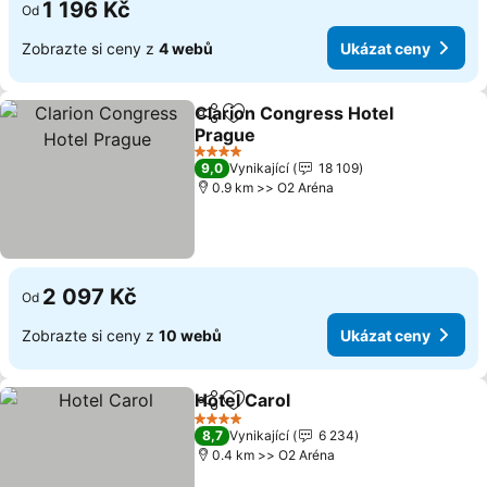
1 196 Kč
Od
Zobrazte si ceny z
4 webů
Ukázat ceny
Clarion Congress Hotel
Sdílet
Přidat na seznam oblíbených h
Prague
Ukázat ceny
4 Počet hvězdiček
9,0
Vynikající
18 109
0.9 km >> O2 Aréna
2 097 Kč
Od
Zobrazte si ceny z
10 webů
Ukázat ceny
Hotel Carol
Sdílet
Přidat na seznam oblíbených h
Ukázat ceny
4 Počet hvězdiček
8,7
Vynikající
6 234
0.4 km >> O2 Aréna