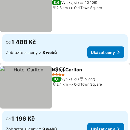
4 Počet hvězdiček
8,6
Vynikající
10 109
2.3 km >> Old Town Square
1 488 Kč
Od
Zobrazte si ceny z
8 webů
Ukázat ceny
Hotel Carlton
Sdílet
Přidat na seznam oblíbených h
Ukázat ceny
4 Počet hvězdiček
8,8
Vynikající
5 777
2.4 km >> Old Town Square
1 196 Kč
Od
Zobrazte si ceny z
9 webů
Ukázat ceny