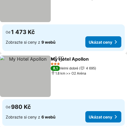
1 473 Kč
Od
Zobrazte si ceny z
9 webů
Ukázat ceny
My Hotel Apollon
Sdílet
Přidat na seznam oblíbených h
Ukázat c
3 Počet hvězdiček
8,1
Velmi dobré
4 695
1.8 km >> O2 Aréna
980 Kč
Od
Zobrazte si ceny z
6 webů
Ukázat ceny