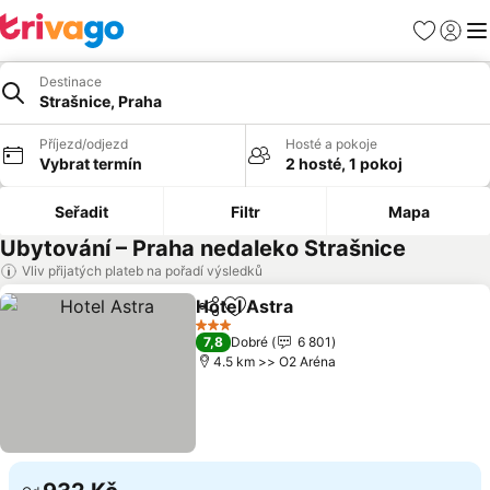
Oblíbené
Přihlási
Me
Destinace
Strašnice, Praha
Příjezd/odjezd
Hosté a pokoje
Vybrat termín
2 hosté, 1 pokoj
Seřadit
Filtr
Mapa
Ubytování – Praha nedaleko Strašnice
Vliv přijatých plateb na pořadí výsledků
Hotel Astra
Sdílet
Přidat na seznam oblíbených h
Ukázat ceny
3 Počet hvězdiček
7,8
Dobré
6 801
4.5 km >> O2 Aréna