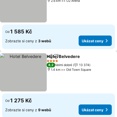
2.6 km >> O2 Aréna
1 585 Kč
Od
Zobrazte si ceny z
3 webů
Ukázat ceny
Hotel Belvedere
Sdílet
Přidat na seznam oblíbených h
Ukázat ce
4 Počet hvězdiček
8,2
Velmi dobré
13 374
1.4 km >> Old Town Square
1 275 Kč
Od
Zobrazte si ceny z
9 webů
Ukázat ceny