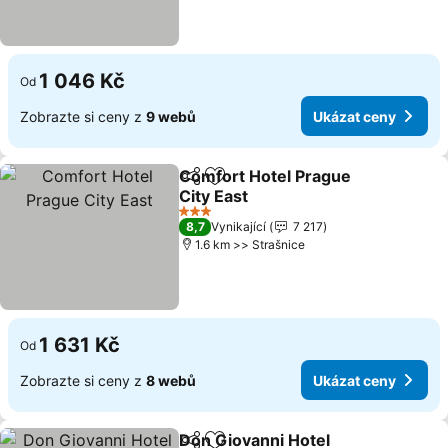
1 046 Kč
Od
Zobrazte si ceny z
9 webů
Ukázat ceny
Comfort Hotel Prague
Sdílet
Přidat na seznam oblíbených h
City East
Ukázat ceny
3 Počet hvězdiček
8,7
Vynikající
7 217
1.6 km >> Strašnice
1 631 Kč
Od
Zobrazte si ceny z
8 webů
Ukázat ceny
Don Giovanni Hotel