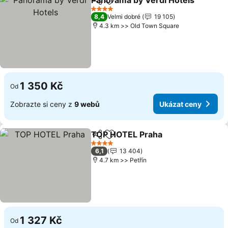
Panorama by Verdi Hotels
Sdílet
Přidat na seznam oblíbených h
4 Počet hvězdiček
8,4
Velmi dobré
19 105
4.3 km >> Old Town Square
1 350 Kč
Od
Zobrazte si ceny z
9 webů
Ukázat ceny
TOP HOTEL Praha
Sdílet
Přidat na seznam oblíbených h
Ukázat 
4 Počet hvězdiček
6,1
13 404
4.7 km >> Petřín
1 327 Kč
Od