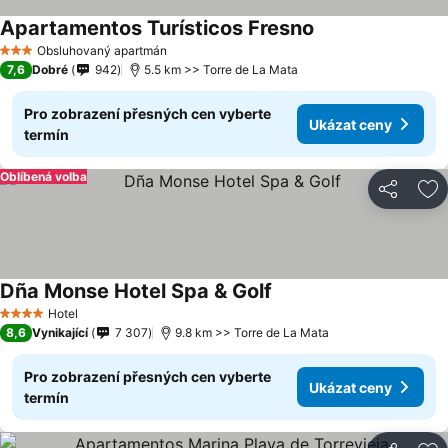
Apartamentos Turísticos Fresno
Obsluhovaný apartmán
3 Počet hvězdiček
7,6
Dobré
942
5.5 km >> Torre de La Mata
Pro zobrazení přesných cen vyberte
Ukázat ceny
termín
Oblíbená volba
Sdílet
Př
Dña Monse Hotel Spa & Golf
Hotel
4 Počet hvězdiček
8,6
Vynikající
7 307
9.8 km >> Torre de La Mata
Pro zobrazení přesných cen vyberte
Ukázat ceny
termín