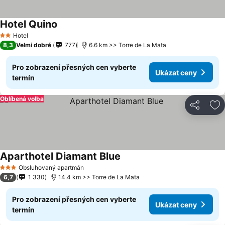
Hotel Quino
Hotel
2 Počet hvězdiček
8,3
Velmi dobré
777
6.6 km >> Torre de La Mata
Pro zobrazení přesných cen vyberte
Ukázat ceny
termín
Oblíbená volba
Sdílet
Př
Aparthotel Diamant Blue
Obsluhovaný apartmán
3 Počet hvězdiček
6,7
1 330
14.4 km >> Torre de La Mata
Pro zobrazení přesných cen vyberte
Ukázat ceny
termín