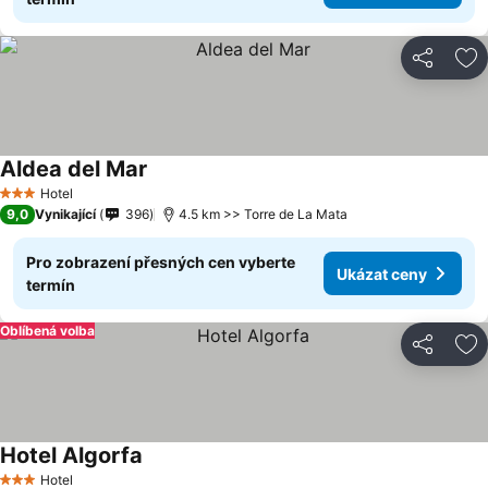
Sdílet
Př
Aldea del Mar
Hotel
3 Počet hvězdiček
9,0
Vynikající
396
4.5 km >> Torre de La Mata
Pro zobrazení přesných cen vyberte
Ukázat ceny
termín
Oblíbená volba
Sdílet
Př
Hotel Algorfa
Hotel
3 Počet hvězdiček