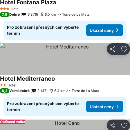
Hotel Fontana Plaza
Hotel
3 Počet hvězdiček
7,5
Dobré
6 376
6.0 km >> Torre de La Mata
Pro zobrazení přesných cen vyberte
Ukázat ceny
termín
Sdílet
Př
Hotel Mediterraneo
Hotel
2 Počet hvězdiček
8,3
Velmi dobré
2 147
6.4 km >> Torre de La Mata
Pro zobrazení přesných cen vyberte
Ukázat ceny
termín
Oblíbená volba
Sdílet
Př