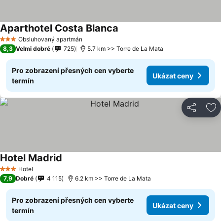
Aparthotel Costa Blanca
Obsluhovaný apartmán
3 Počet hvězdiček
8,3
Velmi dobré
725
5.7 km >> Torre de La Mata
Pro zobrazení přesných cen vyberte
Ukázat ceny
termín
Sdílet
Př
Hotel Madrid
Hotel
3 Počet hvězdiček
7,9
Dobré
4 115
6.2 km >> Torre de La Mata
Pro zobrazení přesných cen vyberte
Ukázat ceny
termín