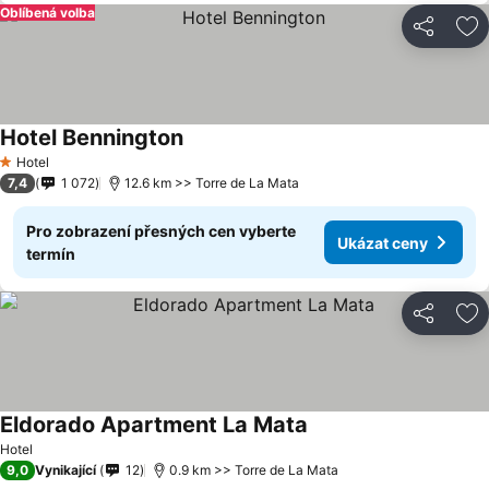
Oblíbená volba
Sdílet
Př
Hotel Bennington
Hotel
1 Počet hvězdiček
7,4
1 072
12.6 km >> Torre de La Mata
Pro zobrazení přesných cen vyberte
Ukázat ceny
termín
Sdílet
Př
Eldorado Apartment La Mata
Hotel
9,0
Vynikající
12
0.9 km >> Torre de La Mata