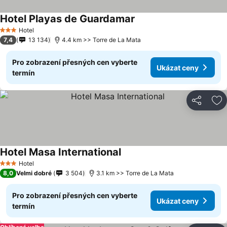
Hotel Playas de Guardamar
Hotel
3 Počet hvězdiček
7,4
13 134
4.4 km >> Torre de La Mata
Pro zobrazení přesných cen vyberte
Ukázat ceny
termín
Sdílet
Př
Hotel Masa International
Hotel
3 Počet hvězdiček
8,0
Velmi dobré
3 504
3.1 km >> Torre de La Mata
Pro zobrazení přesných cen vyberte
Ukázat ceny
termín