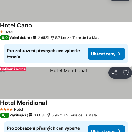
Hotel Cano
Hotel
1 Počet hvězdiček
8,0
Velmi dobré
2 652
5.7 km >> Torre de La Mata
Pro zobrazení přesných cen vyberte
Ukázat ceny
termín
Oblíbená volba
Sdílet
Př
Hotel Meridional
Hotel
4 Počet hvězdiček
8,5
Vynikající
3 608
5.9 km >> Torre de La Mata
Pro zobrazení přesných cen vyberte
Ukázat ceny