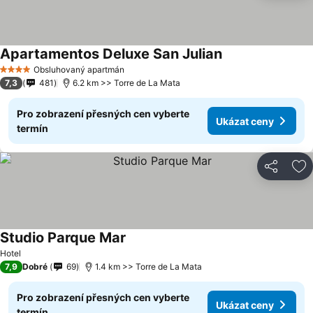
Apartamentos Deluxe San Julian
Obsluhovaný apartmán
4 Počet hvězdiček
7,3
481
6.2 km >> Torre de La Mata
Pro zobrazení přesných cen vyberte
Ukázat ceny
termín
Sdílet
Př
Studio Parque Mar
Hotel
7,9
Dobré
69
1.4 km >> Torre de La Mata
Pro zobrazení přesných cen vyberte
Ukázat ceny
termín