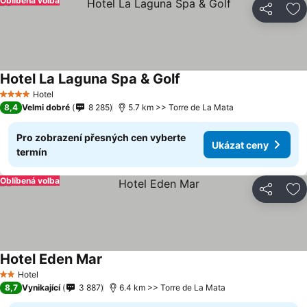
Oblíbená volba
Sdílet
Př
Hotel La Laguna Spa & Golf
Hotel
4 Počet hvězdiček
8,4
Velmi dobré
8 285
5.7 km >> Torre de La Mata
Pro zobrazení přesných cen vyberte
Ukázat ceny
termín
Oblíbená volba
Sdílet
Př
Hotel Eden Mar
Hotel
2 Počet hvězdiček
8,7
Vynikající
3 887
6.4 km >> Torre de La Mata