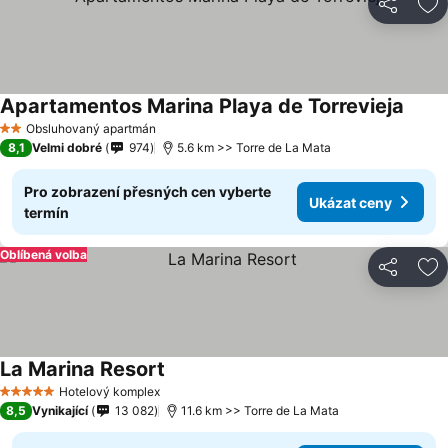
Sdílet
Př
Apartamentos Marina Playa de Torrevieja
Obsluhovaný apartmán
2 Počet hvězdiček
8,1
Velmi dobré
974
5.6 km >> Torre de La Mata
Pro zobrazení přesných cen vyberte
Ukázat ceny
termín
Oblíbená volba
Sdílet
Př
La Marina Resort
Hotelový komplex
5 Počet hvězdiček
8,5
Vynikající
13 082
11.6 km >> Torre de La Mata