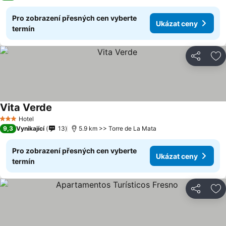
Pro zobrazení přesných cen vyberte
Ukázat ceny
termín
Sdílet
Př
Vita Verde
Hotel
3 Počet hvězdiček
9,3
Vynikající
13
5.9 km >> Torre de La Mata
Pro zobrazení přesných cen vyberte
Ukázat ceny
termín
Sdílet
Př