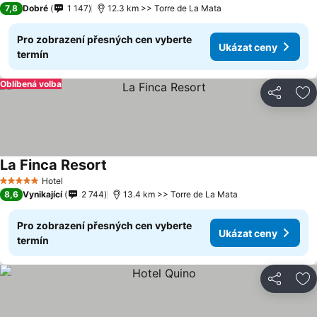
7,8
Dobré
1 147
12.3 km >> Torre de La Mata
Pro zobrazení přesných cen vyberte
Ukázat ceny
termín
Oblíbená volba
Sdílet
Př
La Finca Resort
Hotel
5 Počet hvězdiček
8,6
Vynikající
2 744
13.4 km >> Torre de La Mata
Pro zobrazení přesných cen vyberte
Ukázat ceny
termín
Sdílet
Př