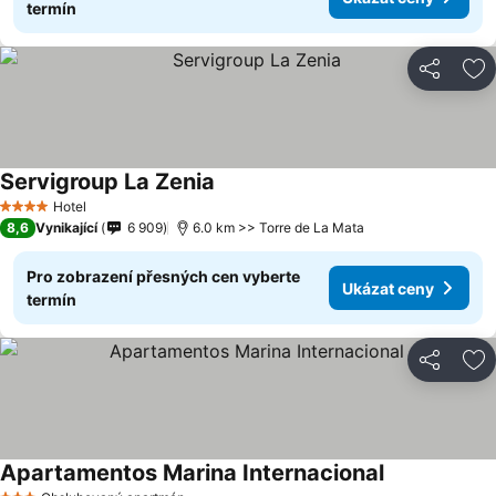
termín
Sdílet
Př
Servigroup La Zenia
Hotel
4 Počet hvězdiček
8,6
Vynikající
6 909
6.0 km >> Torre de La Mata
Pro zobrazení přesných cen vyberte
Ukázat ceny
termín
Sdílet
Př
Apartamentos Marina Internacional