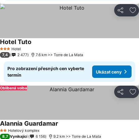
Sdílet
Př
Hotel Tuto
Hotel
3 Počet hvězdiček
7,4
2 477
7.6 km >> Torre de La Mata
Pro zobrazení přesných cen vyberte
Ukázat ceny
termín
Oblíbená volba
Sdílet
Př
Alannia Guardamar
Hotelový komplex
2 Počet hvězdiček
8,7
Vynikající
6 156
9.2 km >> Torre de La Mata