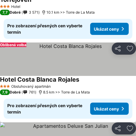
Hotel
3 Počet hvězdiček
7,7
Dobré
3 571
10.1 km >> Torre de La Mata
Pro zobrazení přesných cen vyberte
Ukázat ceny
termín
Oblíbená volba
Sdílet
Př
Hotel Costa Blanca Rojales
Obsluhovaný apartmán
3 Počet hvězdiček
7,9
Dobré
761
8.5 km >> Torre de La Mata
Pro zobrazení přesných cen vyberte
Ukázat ceny
termín
Sdílet
Př