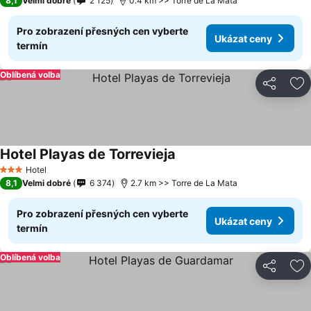
8,1
Velmi dobré
2 125
0.4 km >> Torre de La Mata
Pro zobrazení přesných cen vyberte
Ukázat ceny
termín
Oblíbená volba
Sdílet
Př
Hotel Playas de Torrevieja
Hotel
3 Počet hvězdiček
8,1
Velmi dobré
6 374
2.7 km >> Torre de La Mata
Pro zobrazení přesných cen vyberte
Ukázat ceny
termín
Oblíbená volba
Sdílet
Př