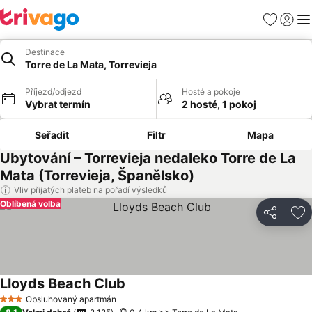
Oblíbené
Přihlási
Me
Destinace
Torre de La Mata, Torrevieja
Příjezd/odjezd
Hosté a pokoje
Vybrat termín
2 hosté, 1 pokoj
Seřadit
Filtr
Mapa
Ubytování – Torrevieja nedaleko Torre de La
Mata (Torrevieja, Španělsko)
Vliv přijatých plateb na pořadí výsledků
Oblíbená volba
Sdílet
Př
Lloyds Beach Club
Obsluhovaný apartmán
3 Počet hvězdiček