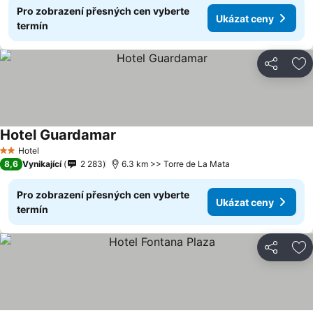
Pro zobrazení přesných cen vyberte
Ukázat ceny
termín
Sdílet
Př
Hotel Guardamar
Hotel
2 Počet hvězdiček
8,6
Vynikající
2 283
6.3 km >> Torre de La Mata
Pro zobrazení přesných cen vyberte
Ukázat ceny
termín
Sdílet
Př