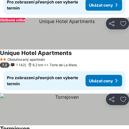
Pro zobrazení přesných cen vyberte
Ukázat ceny
termín
Oblíbená volba
Sdílet
Př
Unique Hotel Apartments
Obsluhovaný apartmán
2 Počet hvězdiček
7,2
1 142
6.2 km >> Torre de La Mata
Pro zobrazení přesných cen vyberte
Ukázat ceny
termín
Sdílet
Př
Torrejoven