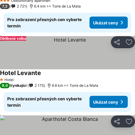
Obsluhovaný apartmán
3 Počet hvězdiček
7,2
2 721
6.4 km >> Torre de La Mata
Pro zobrazení přesných cen vyberte
Ukázat ceny
termín
Oblíbená volba
Sdílet
Př
Hotel Levante
Hotel
1 Počet hvězdiček
9,0
Vynikající
2 175
6.6 km >> Torre de La Mata
Pro zobrazení přesných cen vyberte
Ukázat ceny
termín
Sdílet
Př