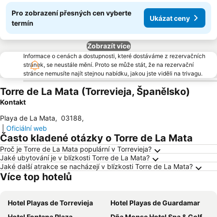
Pro zobrazení přesných cen vyberte
Ukázat ceny
termín
Zobrazít více
Informace o cenách a dostupnosti, které dostáváme z rezervačních
stránek, se neustále mění. Proto se může stát, že na rezervační
stránce nemusíte najít stejnou nabídku, jakou jste viděli na trivagu.
Torre de La Mata (Torrevieja, Španělsko)
Kontakt
Playa de La Mata
,
03188
,
|
Oficiální web
Často kladené otázky o Torre de La Mata
Proč je Torre de La Mata populární v Torrevieja?
Jaké ubytování je v blízkosti Torre de La Mata?
Jaké další atrakce se nacházejí v blízkosti Torre de La Mata?
Více top hotelů
Hotel Playas de Torrevieja
Hotel Playas de Guardamar
Hotel Fontana Plaza
Dña Monse Hotel Spa & Golf