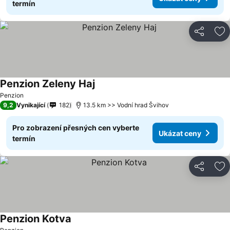
termín
Sdílet
Př
Penzion Zeleny Haj
Penzion
9,2
Vynikající
182
13.5 km >> Vodní hrad Švihov
Pro zobrazení přesných cen vyberte
Ukázat ceny
termín
Sdílet
Př
Penzion Kotva