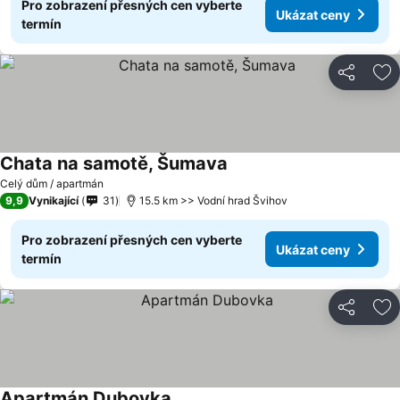
Pro zobrazení přesných cen vyberte
Ukázat ceny
termín
Sdílet
Př
Chata na samotě, Šumava
Celý dům / apartmán
9,9
Vynikající
31
15.5 km >> Vodní hrad Švihov
Pro zobrazení přesných cen vyberte
Ukázat ceny
termín
Sdílet
Př
Apartmán Dubovka