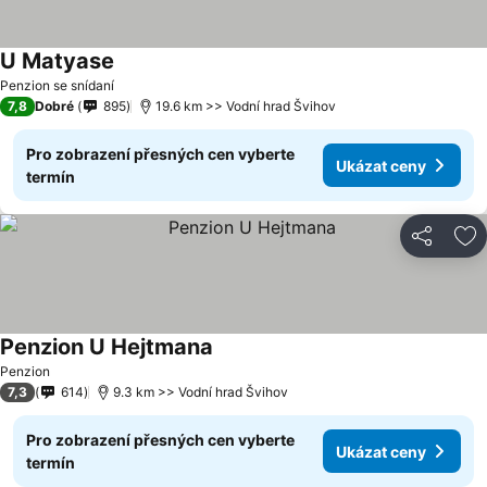
U Matyase
Penzion se snídaní
7,8
Dobré
895
19.6 km >> Vodní hrad Švihov
Pro zobrazení přesných cen vyberte
Ukázat ceny
termín
Sdílet
Př
Penzion U Hejtmana
Penzion
7,3
614
9.3 km >> Vodní hrad Švihov
Pro zobrazení přesných cen vyberte
Ukázat ceny
termín