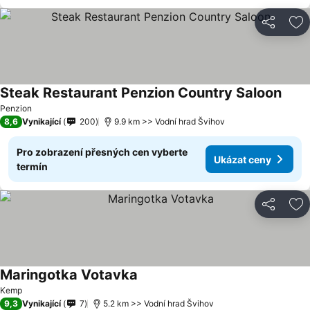
Sdílet
Př
Steak Restaurant Penzion Country Saloon
Penzion
8,6
Vynikající
200
9.9 km >> Vodní hrad Švihov
Pro zobrazení přesných cen vyberte
Ukázat ceny
termín
Sdílet
Př
Maringotka Votavka
Kemp
9,3
Vynikající
7
5.2 km >> Vodní hrad Švihov