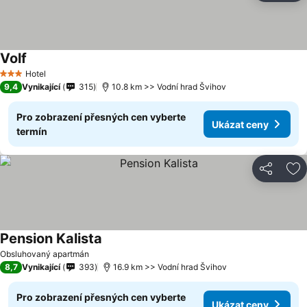
Volf
Hotel
3 Počet hvězdiček
9,4
Vynikající
315
10.8 km >> Vodní hrad Švihov
Pro zobrazení přesných cen vyberte
Ukázat ceny
termín
Sdílet
Př
Pension Kalista
Obsluhovaný apartmán
8,7
Vynikající
393
16.9 km >> Vodní hrad Švihov
Pro zobrazení přesných cen vyberte
Ukázat ceny