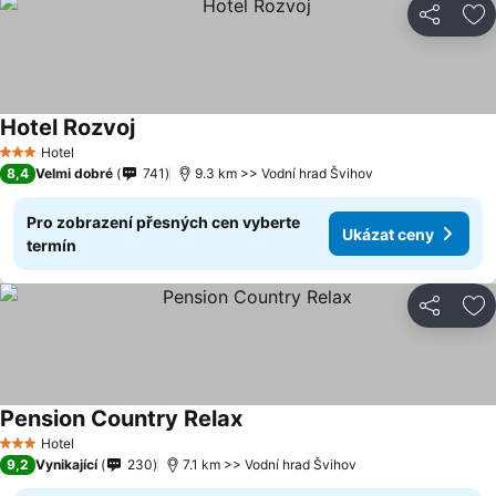
Sdílet
Př
Hotel Rozvoj
Hotel
3 Počet hvězdiček
8,4
Velmi dobré
741
9.3 km >> Vodní hrad Švihov
Pro zobrazení přesných cen vyberte
Ukázat ceny
termín
Sdílet
Př
Pension Country Relax
Hotel
3 Počet hvězdiček
9,2
Vynikající
230
7.1 km >> Vodní hrad Švihov