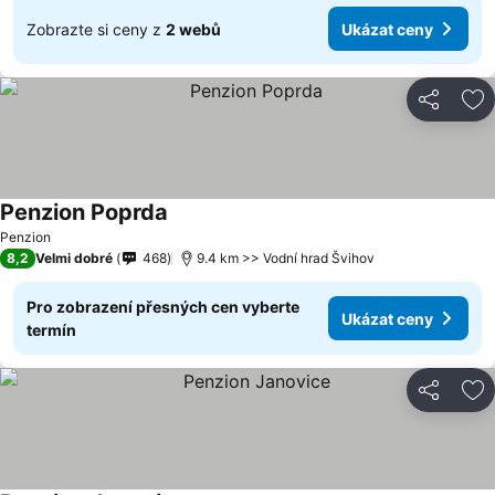
Zobrazte si ceny z
2 webů
Ukázat ceny
Sdílet
Př
Penzion Poprda
Penzion
8,2
Velmi dobré
468
9.4 km >> Vodní hrad Švihov
Pro zobrazení přesných cen vyberte
Ukázat ceny
termín
Sdílet
Př