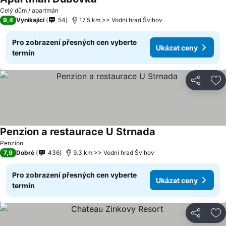
Celý dům / apartmán
9,4
Vynikající
54
17.5 km >> Vodní hrad Švihov
Pro zobrazení přesných cen vyberte
Ukázat ceny
termín
Sdílet
Př
Penzion a restaurace U Strnada
Penzion
7,9
Dobré
436
9.3 km >> Vodní hrad Švihov
Pro zobrazení přesných cen vyberte
Ukázat ceny
termín
Sdílet
Př