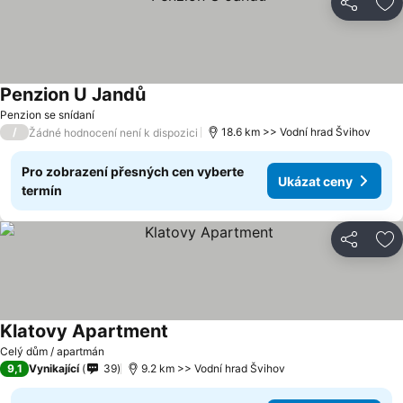
Sdílet
Př
Penzion U Jandů
Penzion se snídaní
/
18.6 km >> Vodní hrad Švihov
Žádné hodnocení není k dispozici
Pro zobrazení přesných cen vyberte
Ukázat ceny
termín
Sdílet
Př
Klatovy Apartment
Celý dům / apartmán
9,1
Vynikající
39
9.2 km >> Vodní hrad Švihov