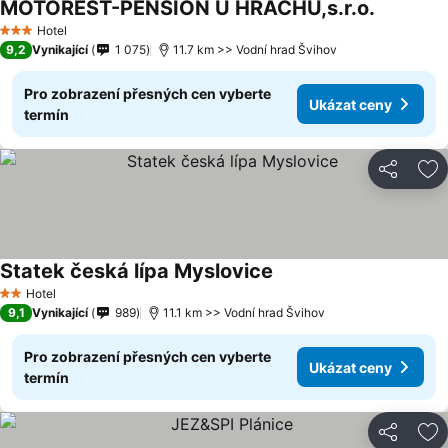
MOTOREST-PENSION U HRACHŮ,s.r.o.
Hotel
3 Počet hvězdiček
9,2
Vynikající
1 075
11.7 km >> Vodní hrad Švihov
Pro zobrazení přesných cen vyberte
Ukázat ceny
termín
Sdílet
Př
Statek česká lípa Myslovice
Hotel
2 Počet hvězdiček
9,1
Vynikající
989
11.1 km >> Vodní hrad Švihov
Pro zobrazení přesných cen vyberte
Ukázat ceny
termín
Sdílet
Př