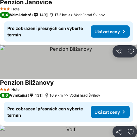
Penzion Janovice
Hotel
3 Počet hvězdiček
8,4
Velmi dobré
143
17.2 km >> Vodní hrad Švihov
Pro zobrazení přesných cen vyberte
Ukázat ceny
termín
Sdílet
Př
Penzion Bližanovy
Hotel
3 Počet hvězdiček
8,6
Vynikající
131
16.9 km >> Vodní hrad Švihov
Pro zobrazení přesných cen vyberte
Ukázat ceny
termín
Sdílet
Př