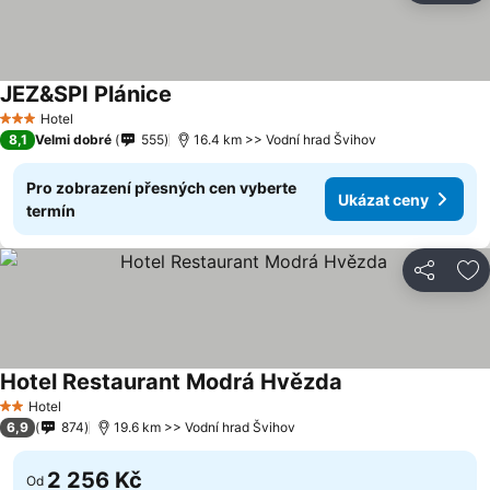
JEZ&SPI Plánice
Hotel
3 Počet hvězdiček
8,1
Velmi dobré
555
16.4 km >> Vodní hrad Švihov
Pro zobrazení přesných cen vyberte
Ukázat ceny
termín
Sdílet
Př
Hotel Restaurant Modrá Hvězda
Hotel
2 Počet hvězdiček
6,9
874
19.6 km >> Vodní hrad Švihov
2 256 Kč
Od