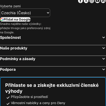
Facebook
Twitter
Insta
Yo
Výstaviště Praha - Holešovice
Chodov
Vyberte zemi
Smíchov
Václavské náměstí
Na Kampě
Horní Počernice
Přidat na Google
Aquapalace Praha
Televizní věž Žižkov
Snadno najděte naše výsledky:
přidejte trivago jako preferovaný zdroj
Dejvice
Hostivař
na Google.
Společnost
Zličín
Modřany
Old Town Square
Zbraslav
Naše produkty
Karlovo náměstí
Suchdol
Stodůlky
Vyšehrad
Podmínky a zásady
Malá Strana
Stanice metra Anděl
Podpora
Troja
Zoologická a botanická zahrada města Plzně
Strašnice
Vodní nádrž Lipno
Přihlaste se a získejte exkluzivní členské
Řepy
Tančící dům
výhody
Nemocnice Motol Metro Station
Radotín
Přizpůsobte si prostředí
Kbely
Uhříněves
Věrnostní nabídky a ceny pro členy
Náměstí míru
Háje