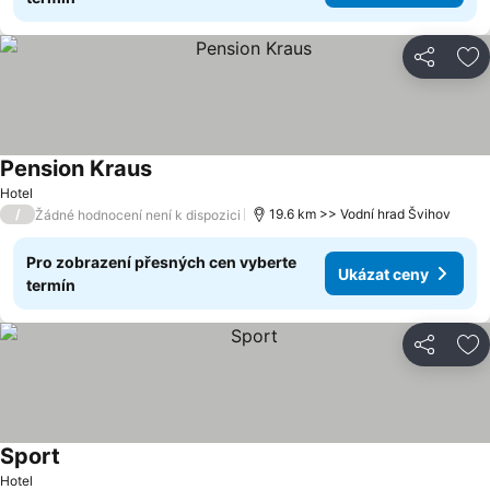
Sdílet
Př
Pension Kraus
Hotel
/
19.6 km >> Vodní hrad Švihov
Žádné hodnocení není k dispozici
Pro zobrazení přesných cen vyberte
Ukázat ceny
termín
Sdílet
Př
Sport
Hotel