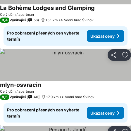
La Bohème Lodges and Glamping
Celý dům / apartmán
9,4
Vynikající
56
15.1 km >> Vodní hrad Švihov
Pro zobrazení přesných cen vyberte
Ukázat ceny
termín
Sdílet
Př
mlyn-osvracin
Celý dům / apartmán
8,5
Vynikající
40
17.9 km >> Vodní hrad Švihov
Pro zobrazení přesných cen vyberte
Ukázat ceny
termín