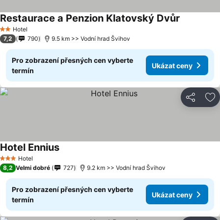
Restaurace a Penzion Klatovský Dvůr
Hotel
2 Počet hvězdiček
7,2
790
9.5 km >> Vodní hrad Švihov
Pro zobrazení přesných cen vyberte
Ukázat ceny
termín
Sdílet
Př
Hotel Ennius
Hotel
3 Počet hvězdiček
8,2
Velmi dobré
727
9.2 km >> Vodní hrad Švihov
Pro zobrazení přesných cen vyberte
Ukázat ceny
termín