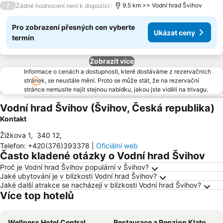
/
9.5 km >> Vodní hrad Švihov
Žádné hodnocení není k dispozici
Pro zobrazení přesných cen vyberte
Ukázat ceny
termín
Zobrazít více
Informace o cenách a dostupnosti, které dostáváme z rezervačních
stránek, se neustále mění. Proto se může stát, že na rezervační
stránce nemusíte najít stejnou nabídku, jakou jste viděli na trivagu.
Vodní hrad Švihov (Švihov, Česká republika)
Kontakt
Žižkova 1
,
340 12
,
Telefon
:
+420(376)393378
|
Oficiální web
Často kladené otázky o Vodní hrad Švihov
Proč je Vodní hrad Švihov populární v Švihov?
Jaké ubytování je v blízkosti Vodní hrad Švihov?
Jaké další atrakce se nacházejí v blízkosti Vodní hrad Švihov?
Více top hotelů
Wellness Hotel Central
Restaurace a Penzion Klatovský Dvůr