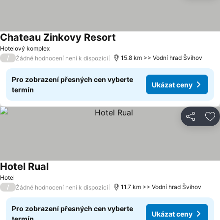
Chateau Zinkovy Resort
Hotelový komplex
/
15.8 km >> Vodní hrad Švihov
Žádné hodnocení není k dispozici
Pro zobrazení přesných cen vyberte
Ukázat ceny
termín
Sdílet
Př
Hotel Rual
Hotel
/
11.7 km >> Vodní hrad Švihov
Žádné hodnocení není k dispozici
Pro zobrazení přesných cen vyberte
Ukázat ceny
termín