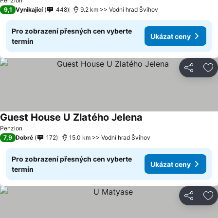
Penzion
9,1
Vynikající
448
9.2 km >> Vodní hrad Švihov
Pro zobrazení přesných cen vyberte
Ukázat ceny
termín
Sdílet
Př
Guest House U Zlatého Jelena
Penzion
7,9
Dobré
172
15.0 km >> Vodní hrad Švihov
Pro zobrazení přesných cen vyberte
Ukázat ceny
termín
Sdílet
Př