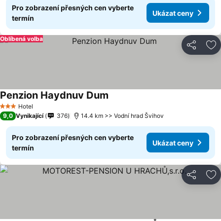
Pro zobrazení přesných cen vyberte
Ukázat ceny
termín
Oblíbená volba
Sdílet
Př
Penzion Haydnuv Dum
Hotel
3 Počet hvězdiček
9,0
Vynikající
376
14.4 km >> Vodní hrad Švihov
Pro zobrazení přesných cen vyberte
Ukázat ceny
termín
Sdílet
Př