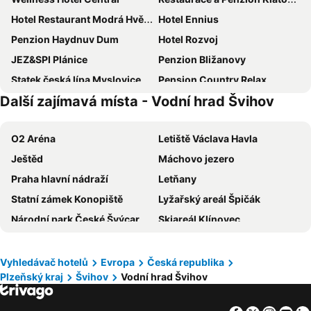
Hotel Restaurant Modrá Hvězda
Hotel Ennius
Penzion Haydnuv Dum
Hotel Rozvoj
JEZ&SPI Plánice
Penzion Bližanovy
Statek česká lípa Myslovice
Pension Country Relax
Další zajímavá místa - Vodní hrad Švihov
Penzion Janovice
MOTOREST-PENSION U HRACHŮ,s.r.o.
Volf
Hotel Prichovice
O2 Aréna
Letiště Václava Havla
Sport
Pension Svihovsky Dvur
Ještěd
Máchovo jezero
Hotel Rual
Praha hlavní nádraží
Letňany
Statní zámek Konopiště
Lyžařský areál Špičák
Národní park České Švýcarsko
Skiareál Klínovec
ZOO Praha
Holešovice
Autobusové nádraží Praha Florenc
Areál Plešivec
Vyhledávač hotelů
Evropa
Česká republika
Plzeňský kraj
Švihov
Vodní hrad Švihov
Vinohrady
Žižkov
Vršovice
Zoo Jihlava