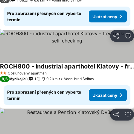
7,4
1 082
8.8 km >> Vodní hrad Švihov
Pro zobrazení přesných cen vyberte
Ukázat ceny
termín
Sdílet
Př
ROCH800 - industrial aparthotel Klatovy - free parking - self-checking
Obsluhovaný apartmán
2 Počet hvězdiček
9,6
Vynikající
12
9.2 km >> Vodní hrad Švihov
Pro zobrazení přesných cen vyberte
Ukázat ceny
termín
Sdílet
Př