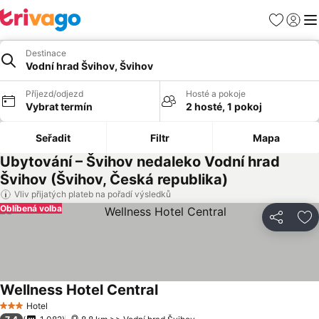
Oblíbené
Přihlási
Me
Destinace
Vodní hrad Švihov, Švihov
Příjezd/odjezd
Hosté a pokoje
Vybrat termín
2 hosté, 1 pokoj
Seřadit
Filtr
Mapa
Ubytování – Švihov nedaleko Vodní hrad
Švihov (Švihov, Česká republika)
Vliv přijatých plateb na pořadí výsledků
Oblíbená volba
Sdílet
Př
Wellness Hotel Central
Hotel
3 Počet hvězdiček