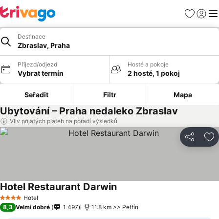
Oblíbené
Přihlási
Me
Destinace
Zbraslav, Praha
Příjezd/odjezd
Hosté a pokoje
Vybrat termín
2 hosté, 1 pokoj
Seřadit
Filtr
Mapa
Ubytování – Praha nedaleko Zbraslav
Vliv přijatých plateb na pořadí výsledků
Sdílet
Př
Hotel Restaurant Darwin
Hotel
4 Počet hvězdiček
8,3
Velmi dobré
1 497
11.8 km >> Petřín