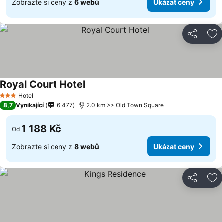
Zobrazte si ceny z
6 webů
Ukázat ceny
Sdílet
Př
Royal Court Hotel
Hotel
3 Počet hvězdiček
8,7
Vynikající
6 477
2.0 km >> Old Town Square
1 188 Kč
Od
Zobrazte si ceny z
8 webů
Ukázat ceny
Sdílet
Př