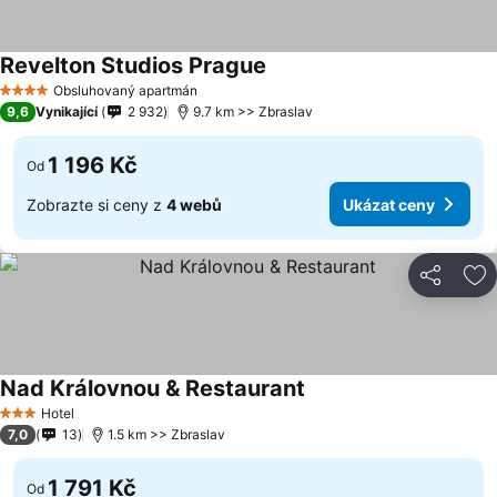
Revelton Studios Prague
Obsluhovaný apartmán
4 Počet hvězdiček
9,6
Vynikající
2 932
9.7 km >> Zbraslav
1 196 Kč
Od
Zobrazte si ceny z
4 webů
Ukázat ceny
Sdílet
Př
Nad Královnou & Restaurant
Hotel
3 Počet hvězdiček
7,0
13
1.5 km >> Zbraslav
1 791 Kč
Od