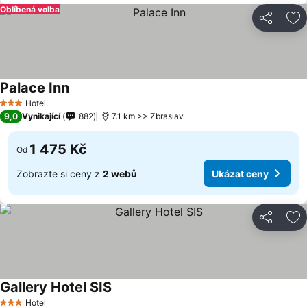
Oblíbená volba
Sdílet
Př
Palace Inn
Hotel
3 Počet hvězdiček
9,0
Vynikající
882
7.1 km >> Zbraslav
1 475 Kč
Od
Zobrazte si ceny z
2 webů
Ukázat ceny
Sdílet
Př
Gallery Hotel SIS
Hotel