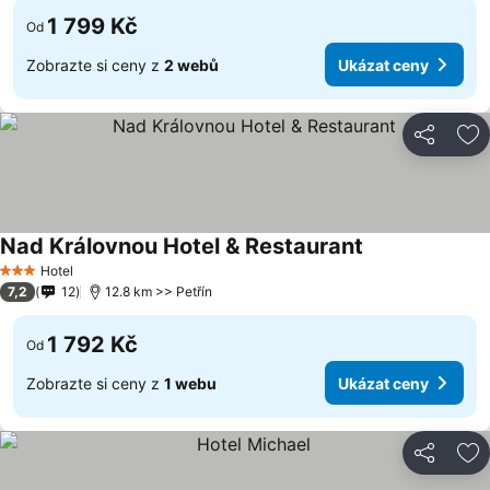
1 799 Kč
Od
Zobrazte si ceny z
2 webů
Ukázat ceny
Sdílet
Př
Nad Královnou Hotel & Restaurant
Hotel
3 Počet hvězdiček
7,2
12
12.8 km >> Petřín
1 792 Kč
Od
Zobrazte si ceny z
1 webu
Ukázat ceny
Sdílet
Př