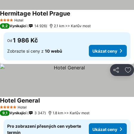
Hermitage Hotel Prague
Hotel
4 Počet hvězdiček
9,2
Vynikající
14 926
2.1 km >> Karlův most
1 986 Kč
Od
Zobrazte si ceny z
10 webů
Ukázat ceny
Sdílet
Př
Hotel General
Hotel
5 Počet hvězdiček
9,1
Vynikající
3 347
1.8 km >> Karlův most
Pro zobrazení přesných cen vyberte
Ukázat ceny
termín