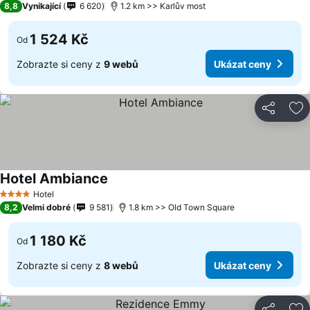
8,8
Vynikající
6 620
1.2 km >> Karlův most
1 524 Kč
Od
Zobrazte si ceny z
9 webů
Ukázat ceny
Sdílet
Př
Hotel Ambiance
Hotel
4 Počet hvězdiček
8,2
Velmi dobré
9 581
1.8 km >> Old Town Square
1 180 Kč
Od
Zobrazte si ceny z
8 webů
Ukázat ceny