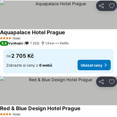
Sdílet
Př
Aquapalace Hotel Prague
Hotel
4 Počet hvězdiček
8,8
Vynikající
7 252
1.9 km >> Petřín
2 705 Kč
Od
Zobrazte si ceny z
6 webů
Ukázat ceny
Sdílet
Př
Red & Blue Design Hotel Prague
Hotel
4 Počet hvězdiček