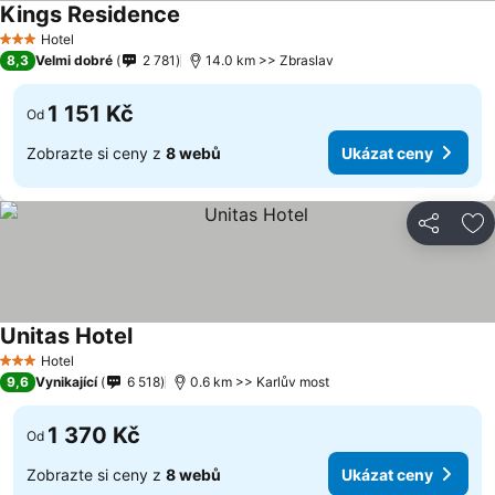
Kings Residence
Hotel
3 Počet hvězdiček
8,3
Velmi dobré
2 781
14.0 km >> Zbraslav
1 151 Kč
Od
Zobrazte si ceny z
8 webů
Ukázat ceny
Sdílet
Př
Unitas Hotel
Hotel
3 Počet hvězdiček
9,6
Vynikající
6 518
0.6 km >> Karlův most
1 370 Kč
Od
Zobrazte si ceny z
8 webů
Ukázat ceny