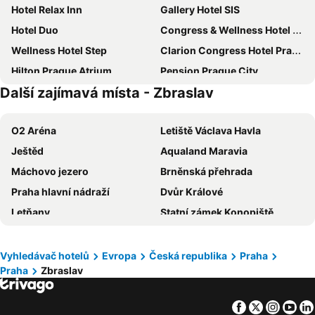
Hotel Relax Inn
Gallery Hotel SIS
Hotel Duo
Congress & Wellness Hotel Olsanka
Wellness Hotel Step
Clarion Congress Hotel Prague
Hilton Prague Atrium
Pension Prague City
Další zajímavá místa - Zbraslav
Don Giovanni Hotel Prague - Great Hotels of The World
Hotel Astra
Panorama by Verdi Hotels
ibis Praha Mala Strana
O2 Aréna
Letiště Václava Havla
Hotel Carol
OREA Hotel Pyramida Praha
Ještěd
Aqualand Maravia
TOP HOTEL Praha
Stages Hotel Prague, A Tribute Portfolio Hotel
Máchovo jezero
Brněnská přehrada
Grand Hotel Prague Towers
Hotel Belvedere
Praha hlavní nádraží
Dvůr Králové
Prague Centre Plaza
Quentin Prague Hotel
Letňany
Statní zámek Konopiště
Sporthotel Vestec
Comfort Hotel Prague City East
Lyžařský areál Špičák
Národní park České Švýcarsko
Occidental Praha Five
Red & Blue Design Hotel Prague
Skiareál Klínovec
Výstaviště Brno
Radisson Blu Hotel, Prague
Hotel Olympik
Vyhledávač hotelů
Evropa
Česká republika
Praha
Praha
Zbraslav
ZOO Praha
Holešovice
Occidental Praha
NH Prague City
Autobusové nádraží Praha Florenc
Areál Plešivec
Olympik Tristar
Hotel Stary Pivovar
Facebook
Twitter
Insta
Yo
Vinohrady
Žižkov