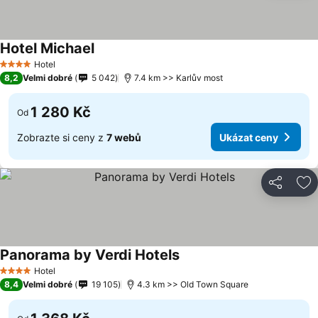
Hotel Michael
Hotel
4 Počet hvězdiček
8,2
Velmi dobré
5 042
7.4 km >> Karlův most
1 280 Kč
Od
Zobrazte si ceny z
7 webů
Ukázat ceny
Sdílet
Př
Panorama by Verdi Hotels
Hotel
4 Počet hvězdiček
8,4
Velmi dobré
19 105
4.3 km >> Old Town Square