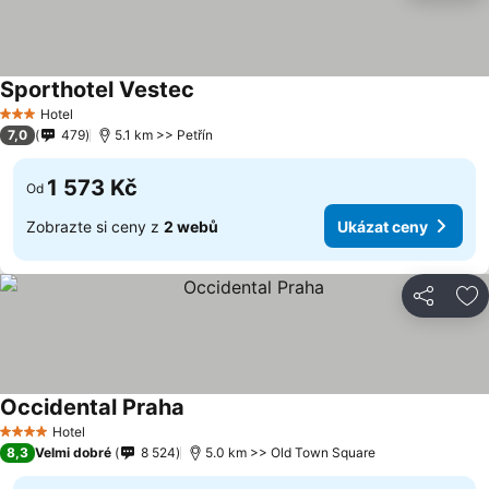
Sporthotel Vestec
Hotel
3 Počet hvězdiček
7,0
479
5.1 km >> Petřín
1 573 Kč
Od
Zobrazte si ceny z
2 webů
Ukázat ceny
Sdílet
Př
Occidental Praha
Hotel
4 Počet hvězdiček
8,3
Velmi dobré
8 524
5.0 km >> Old Town Square