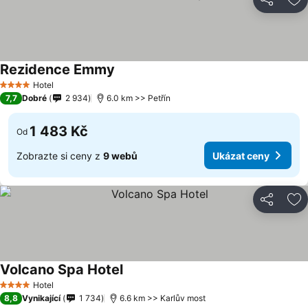
Sdílet
Př
Rezidence Emmy
Hotel
4 Počet hvězdiček
7,7
Dobré
2 934
6.0 km >> Petřín
1 483 Kč
Od
Zobrazte si ceny z
9 webů
Ukázat ceny
Sdílet
Př
Volcano Spa Hotel
Hotel
4 Počet hvězdiček
8,8
Vynikající
1 734
6.6 km >> Karlův most