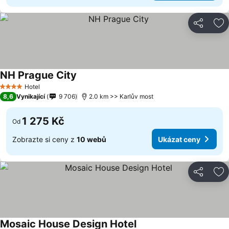
Sdílet
Př
NH Prague City
Hotel
4 Počet hvězdiček
8,6
Vynikající
9 706
2.0 km >> Karlův most
1 275 Kč
Od
Zobrazte si ceny z
10 webů
Ukázat ceny
Sdílet
Př
Mosaic House Design Hotel