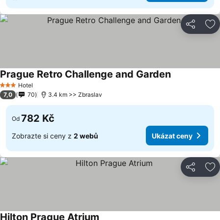
Sdílet
Př
Prague Retro Challenge and Garden
Hotel
3 Počet hvězdiček
7,0
70
3.4 km >> Zbraslav
782 Kč
Od
Zobrazte si ceny z
2 webů
Ukázat ceny
Sdílet
Př
Hilton Prague Atrium