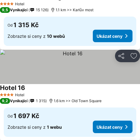
Hotel
4 Počet hvězdiček
9,5
Vynikající
15 126
1.1 km >> Karlův most
1 315 Kč
Od
Zobrazte si ceny z
10 webů
Ukázat ceny
Sdílet
Př
Hotel 16
Hotel
4 Počet hvězdiček
9,2
Vynikající
1 315
1.6 km >> Old Town Square
1 697 Kč
Od
Zobrazte si ceny z
1 webu
Ukázat ceny