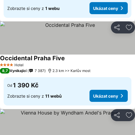
Zobrazte si ceny z
1 webu
Ukázat ceny
Sdílet
Př
Occidental Praha Five
Hotel
4 Počet hvězdiček
8,7
Vynikající
7 387
2.3 km >> Karlův most
1 390 Kč
Od
Zobrazte si ceny z
11 webů
Ukázat ceny
Sdílet
Př