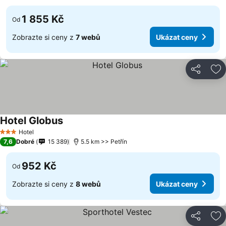
1 855 Kč
Od
Zobrazte si ceny z
7 webů
Ukázat ceny
Sdílet
Př
Hotel Globus
Hotel
3 Počet hvězdiček
7,6
Dobré
15 389
5.5 km >> Petřín
952 Kč
Od
Zobrazte si ceny z
8 webů
Ukázat ceny
Sdílet
Př