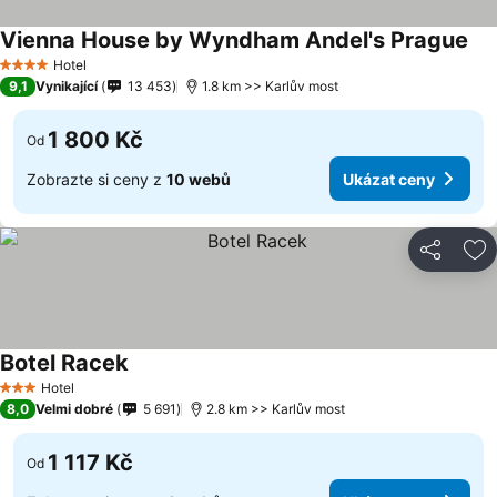
Vienna House by Wyndham Andel's Prague
Hotel
4 Počet hvězdiček
9,1
Vynikající
13 453
1.8 km >> Karlův most
1 800 Kč
Od
Zobrazte si ceny z
10 webů
Ukázat ceny
Sdílet
Př
Botel Racek
Hotel
3 Počet hvězdiček
8,0
Velmi dobré
5 691
2.8 km >> Karlův most
1 117 Kč
Od