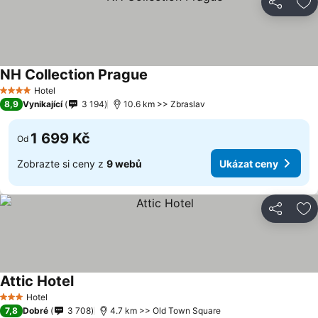
Sdílet
Př
NH Collection Prague
Hotel
4 Počet hvězdiček
8,9
Vynikající
3 194
10.6 km >> Zbraslav
1 699 Kč
Od
Zobrazte si ceny z
9 webů
Ukázat ceny
Sdílet
Př
Attic Hotel
Hotel
3 Počet hvězdiček
7,8
Dobré
3 708
4.7 km >> Old Town Square