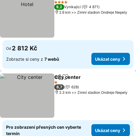
Přidat na seznam oblíbených h
Uk
4 Počet hvězdiček
9,2
Vynikající
4 871
2.6 km >> Zimní stadion Ondreje Nepely
2 812 Kč
Od
Zobrazte si ceny z
7 webů
Ukázat ceny
City center
Sdílet
Přidat na seznam oblíbených h
Ukázat ceny
1 Počet hvězdiček
6,7
628
2.3 km >> Zimní stadion Ondreje Nepely
Pro zobrazení přesných cen vyberte
Ukázat ceny
termín