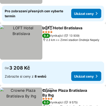
Pro zobrazení přesných cen vyberte
Ukázat ceny
termín
LOFT Hotel Bratislava
Sdílet
Přidat na seznam oblíbených h
Ukáz
4 Počet hvězdiček
9,4
Vynikající
13 939
2.3 km >> Zimní stadion Ondreje Nepely
3 208 Kč
Od
Zobrazte si ceny z
8 webů
Ukázat ceny
Crowne Plaza Bratislava
Sdílet
Přidat na seznam oblíbených h
By Ihg
Ukázat ceny
4 Počet hvězdiček
9,0
Vynikající
9 575