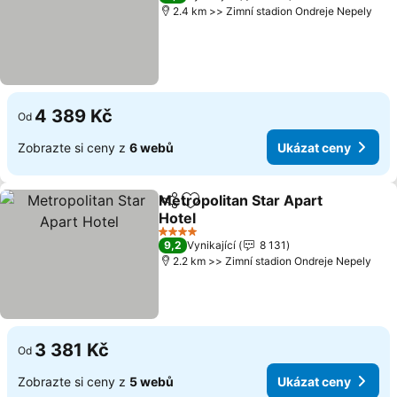
2.4 km >> Zimní stadion Ondreje Nepely
4 389 Kč
Od
Zobrazte si ceny z
6 webů
Ukázat ceny
Metropolitan Star Apart
Sdílet
Přidat na seznam oblíbených h
Hotel
Ukázat ceny
4 Počet hvězdiček
9,2
Vynikající
8 131
2.2 km >> Zimní stadion Ondreje Nepely
3 381 Kč
Od
Zobrazte si ceny z
5 webů
Ukázat ceny