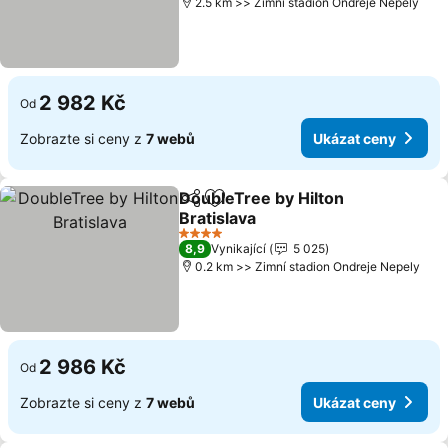
2.5 km >> Zimní stadion Ondreje Nepely
2 982 Kč
Od
Zobrazte si ceny z
7 webů
Ukázat ceny
DoubleTree by Hilton
Sdílet
Přidat na seznam oblíbených h
Bratislava
Ukázat ceny
4 Počet hvězdiček
8,9
Vynikající
5 025
0.2 km >> Zimní stadion Ondreje Nepely
2 986 Kč
Od
Zobrazte si ceny z
7 webů
Ukázat ceny