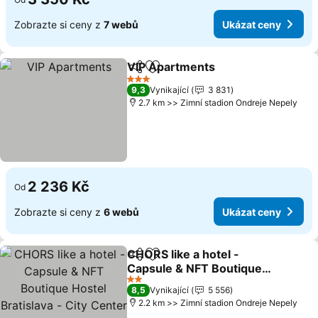
Zobrazte si ceny z
7 webů
Ukázat ceny
VIP Apartments
Sdílet
Přidat na seznam oblíbených h
Ukázat ce
3 Počet hvězdiček
9,3
Vynikající
3 831
2.7 km >> Zimní stadion Ondreje Nepely
2 236 Kč
Od
Zobrazte si ceny z
6 webů
Ukázat ceny
CHORS like a hotel -
Sdílet
Přidat na seznam oblíbených h
Capsule & NFT Boutique
Hostel Bratislava - City
Ukázat ceny
2 Počet hvězdiček
8,5
Vynikající
5 556
Center
2.2 km >> Zimní stadion Ondreje Nepely