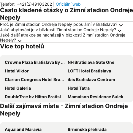
Telefon
:
+421(2)49103202
|
Oficiální web
Často kladené otázky o Zimní stadion Ondreje
Nepely
Proč je Zimní stadion Ondreje Nepely populární v Bratislava?
Jaké ubytování je v blízkosti Zimní stadion Ondreje Nepely?
Jaké další atrakce se nacházejí v blízkosti Zimní stadion Ondreje
Nepely?
Více top hotelů
Crowne Plaza Bratislava By Ihg
NH Bratislava Gate One
Hotel Viktor
LOFT Hotel Bratislava
Clarion Congress Hotel Bratislava
ibis Bratislava Centrum
Hotel Galeria
Hotel Tatra
DoubleTree by Hilton Bratislava
Mamaison Residence Sulekova Bratislava
Další zajímavá místa - Zimní stadion Ondreje
Hotel Divoka Voda
Lindner Hotel Bratislava, part of JdV by Hyatt
Nepely
Hotel Set
Hotel Taxis Bratislava
Falkensteiner Hotel Bratislava
Botel Gracia
Aqualand Maravia
Brněnská přehrada
Apollo Hotel Bratislava
Hotel Avion