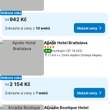
Oblíbená volba
942 Kč
Od
Zobrazte si ceny z
10 webů
Ukázat ceny
Apollo Hotel Bratislava
Sdílet
Přidat na seznam oblíbených h
Uká
4 Počet hvězdiček
8,6
Vynikající
16 022
1.1 km >> Zimní stadion Ondreje Nepely
Oblíbená volba
2 154 Kč
Od
Zobrazte si ceny z
7 webů
Ukázat ceny
Arcadia Boutique Hotel
Sdílet