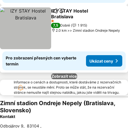
IZY STAY Hostel
Sdílet
Přidat na seznam oblíbených h
Bratislava
Ukázat ceny
1 Počet hvězdiček
7,5
Dobré
1 915
2.0 km >> Zimní stadion Ondreje Nepely
Pro zobrazení přesných cen vyberte
Ukázat ceny
termín
Zobrazít více
Informace o cenách a dostupnosti, které dostáváme z rezervačních
stránek, se neustále mění. Proto se může stát, že na rezervační
stránce nemusíte najít stejnou nabídku, jakou jste viděli na trivagu.
Zimní stadion Ondreje Nepely (Bratislava,
Slovensko)
Kontakt
Odbojárov 9
,
83104
,