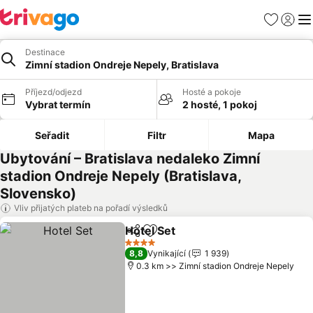
Oblíbené
Přihlási
Me
Destinace
Zimní stadion Ondreje Nepely, Bratislava
Příjezd/odjezd
Hosté a pokoje
Vybrat termín
2 hosté, 1 pokoj
Seřadit
Filtr
Mapa
Ubytování – Bratislava nedaleko Zimní
stadion Ondreje Nepely (Bratislava,
Slovensko)
Vliv přijatých plateb na pořadí výsledků
Hotel Set
Sdílet
Přidat na seznam oblíbených h
Ukázat ceny
4 Počet hvězdiček
8,8
Vynikající
1 939
0.3 km >> Zimní stadion Ondreje Nepely