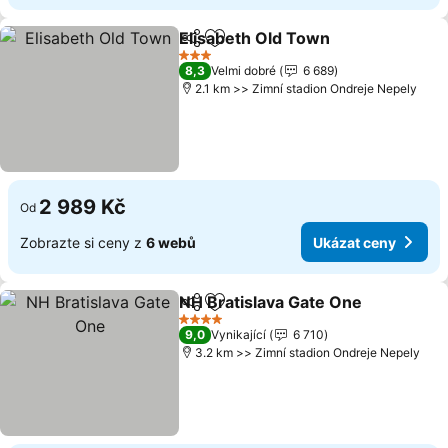
Elisabeth Old Town
Sdílet
Přidat na seznam oblíbených h
Ukázat
3 Počet hvězdiček
8,3
Velmi dobré
6 689
2.1 km >> Zimní stadion Ondreje Nepely
2 989 Kč
Od
Zobrazte si ceny z
6 webů
Ukázat ceny
NH Bratislava Gate One
Sdílet
Přidat na seznam oblíbených h
Uk
4 Počet hvězdiček
9,0
Vynikající
6 710
3.2 km >> Zimní stadion Ondreje Nepely