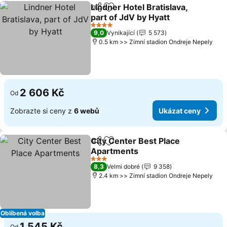
Lindner Hotel Bratislava,
Sdílet
Přidat na seznam oblíbených h
part of JdV by Hyatt
Ukázat ceny
4 Počet hvězdiček
9,0
Vynikající
5 573
0.5 km >> Zimní stadion Ondreje Nepely
2 606 Kč
Od
Zobrazte si ceny z
6 webů
Ukázat ceny
City Center Best Place
Sdílet
Přidat na seznam oblíbených h
Apartments
Ukázat ceny
3 Počet hvězdiček
8,3
Velmi dobré
9 358
2.4 km >> Zimní stadion Ondreje Nepely
Oblíbená volba
1 545 Kč
Od