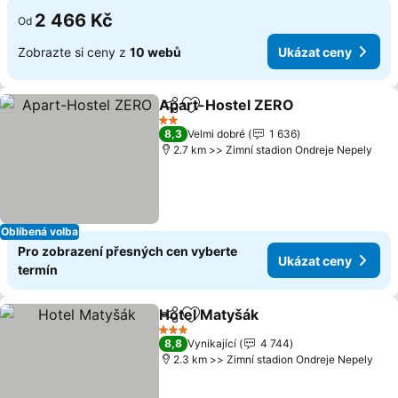
2 466 Kč
Od
Zobrazte si ceny z
10 webů
Ukázat ceny
Apart-Hostel ZERO
Sdílet
Přidat na seznam oblíbených h
Ukázat
2 Počet hvězdiček
8,3
Velmi dobré
1 636
2.7 km >> Zimní stadion Ondreje Nepely
Oblíbená volba
Pro zobrazení přesných cen vyberte
Ukázat ceny
termín
Hotel Matyšák
Sdílet
Přidat na seznam oblíbených h
Ukázat cen
3 Počet hvězdiček
8,8
Vynikající
4 744
2.3 km >> Zimní stadion Ondreje Nepely