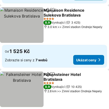
Mamaison Residence
Sdílet
Přidat na seznam oblíbených h
Sulekova Bratislava
Ukázat ceny
4 Počet hvězdiček
8,9
Vynikající
3 425
3.0 km >> Zimní stadion Ondreje Nepely
1 525 Kč
Od
Zobrazte si ceny z
7 webů
Ukázat ceny
Falkensteiner Hotel
Sdílet
Přidat na seznam oblíbených h
Bratislava
Ukázat ceny
4 Počet hvězdiček
8,9
Vynikající
10 425
2.8 km >> Zimní stadion Ondreje Nepely