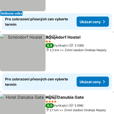
Oblíbená volba
Pro zobrazení přesných cen vyberte
Ukázat ceny
termín
Schöndorf Hostel
Sdílet
Přidat na seznam oblíbených h
Ukázat 
2 Počet hvězdiček
8,6
Vynikající
3 089
2.2 km >> Zimní stadion Ondreje Nepely
Pro zobrazení přesných cen vyberte
Ukázat ceny
termín
Hotel Danubia Gate
Sdílet
Přidat na seznam oblíbených h
Ukázat
4 Počet hvězdiček
9,0
Vynikající
5 696
2.1 km >> Zimní stadion Ondreje Nepely