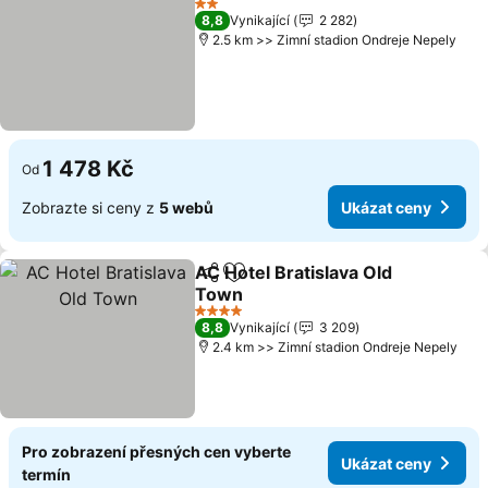
2 Počet hvězdiček
8,8
Vynikající
2 282
2.5 km >> Zimní stadion Ondreje Nepely
1 478 Kč
Od
Zobrazte si ceny z
5 webů
Ukázat ceny
AC Hotel Bratislava Old
Sdílet
Přidat na seznam oblíbených h
Town
Ukázat ceny
4 Počet hvězdiček
8,8
Vynikající
3 209
2.4 km >> Zimní stadion Ondreje Nepely
Pro zobrazení přesných cen vyberte
Ukázat ceny
termín