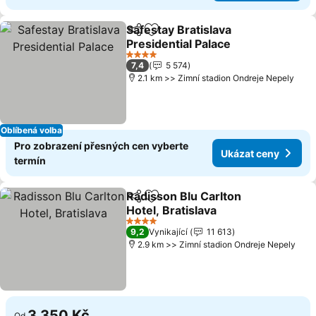
Safestay Bratislava
Sdílet
Přidat na seznam oblíbených h
Presidential Palace
Ukázat ceny
4 Počet hvězdiček
7,4
5 574
2.1 km >> Zimní stadion Ondreje Nepely
Oblíbená volba
Pro zobrazení přesných cen vyberte
Ukázat ceny
termín
Radisson Blu Carlton
Sdílet
Přidat na seznam oblíbených h
Hotel, Bratislava
Ukázat ceny
4 Počet hvězdiček
9,2
Vynikající
11 613
2.9 km >> Zimní stadion Ondreje Nepely
3 350 Kč
Od