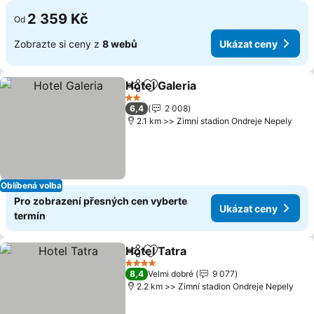
2 359 Kč
Od
Zobrazte si ceny z
8 webů
Ukázat ceny
Hotel Galeria
Sdílet
Přidat na seznam oblíbených h
Ukázat ceny
2 Počet hvězdiček
6,4
2 008
2.1 km >> Zimní stadion Ondreje Nepely
Oblíbená volba
Pro zobrazení přesných cen vyberte
Ukázat ceny
termín
Hotel Tatra
Sdílet
Přidat na seznam oblíbených h
Ukázat ceny
4 Počet hvězdiček
8,4
Velmi dobré
9 077
2.2 km >> Zimní stadion Ondreje Nepely