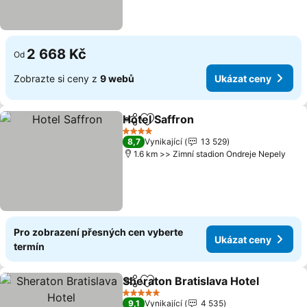
2 668 Kč
Od
Zobrazte si ceny z
9 webů
Ukázat ceny
Hotel Saffron
Sdílet
Přidat na seznam oblíbených h
Ukázat ceny
4 Počet hvězdiček
8,7
Vynikající
13 529
1.6 km >> Zimní stadion Ondreje Nepely
Pro zobrazení přesných cen vyberte
Ukázat ceny
termín
Sheraton Bratislava Hotel
Sdílet
Přidat na seznam oblíbených h
5 Počet hvězdiček
9,1
Vynikající
4 535