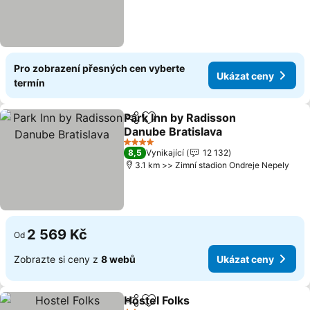
Pro zobrazení přesných cen vyberte
Ukázat ceny
termín
Park Inn by Radisson
Sdílet
Přidat na seznam oblíbených h
Danube Bratislava
Ukázat ceny
4 Počet hvězdiček
8,5
Vynikající
12 132
3.1 km >> Zimní stadion Ondreje Nepely
2 569 Kč
Od
Zobrazte si ceny z
8 webů
Ukázat ceny
Hostel Folks
Sdílet
Přidat na seznam oblíbených h
Ukázat ceny