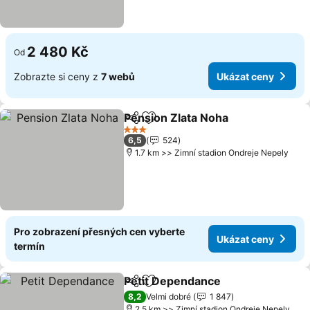
2 480 Kč
Od
Zobrazte si ceny z
7 webů
Ukázat ceny
Pension Zlata Noha
Sdílet
Přidat na seznam oblíbených h
Ukázat
3 Počet hvězdiček
6,5
524
1.7 km >> Zimní stadion Ondreje Nepely
Pro zobrazení přesných cen vyberte
Ukázat ceny
termín
Petit Dependance
Sdílet
Přidat na seznam oblíbených h
Ukázat 
8,2
Velmi dobré
1 847
2.5 km >> Zimní stadion Ondreje Nepely