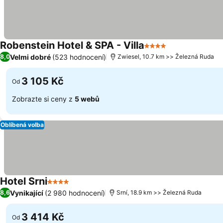
Robenstein Hotel & SPA - Villa
4 Počet hvězdiček
Ukázat ceny
Velmi dobré
(523 hodnocení)
8,0
Zwiesel, 10.7 km >> Železná Ruda
3 105 Kč
Od
Zobrazte si ceny z
5 webů
Oblíbená volba
Hotel Srni
4 Počet hvězdiček
Ukázat ceny
Vynikající
(2 980 hodnocení)
8,6
Srní, 18.9 km >> Železná Ruda
3 414 Kč
Od