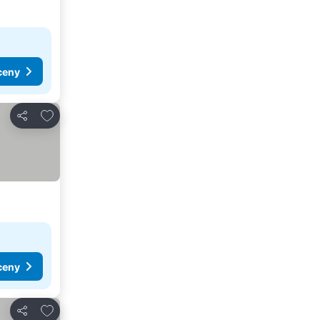
ceny
Přidat na seznam oblíbených hotelů
Sdílet
ceny
Přidat na seznam oblíbených hotelů
Sdílet