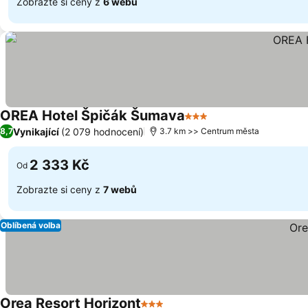
Zobrazte si ceny z
6 webů
OREA Hotel Špičák Šumava
3 Počet hvězdiček
Ukázat ceny
Vynikající
(2 079 hodnocení)
8,7
3.7 km >> Centrum města
2 333 Kč
Od
Zobrazte si ceny z
7 webů
Oblíbená volba
Orea Resort Horizont