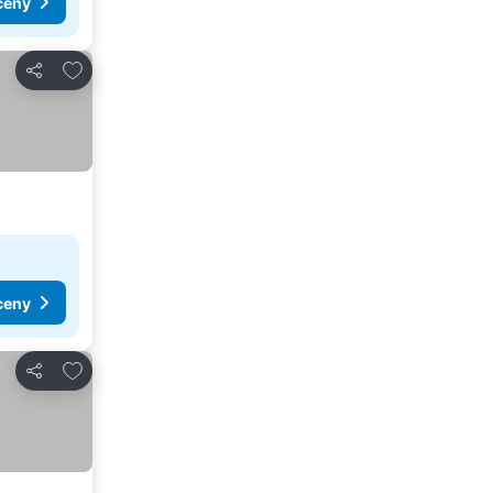
ceny
Přidat na seznam oblíbených hotelů
Sdílet
ceny
Přidat na seznam oblíbených hotelů
Sdílet