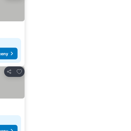
ceny
Přidat na seznam oblíbených hotelů
Sdílet
ceny