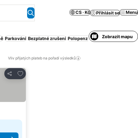
CS · Kč
Menu
Přihlásit se
Zobrazit mapu
ně
Parkování
Bezplatné zrušení
Polopenze
Domácí mazlíčci povo
Vliv přijatých plateb na pořadí výsledků
Přidat na seznam oblíbených hotelů
Sdílet