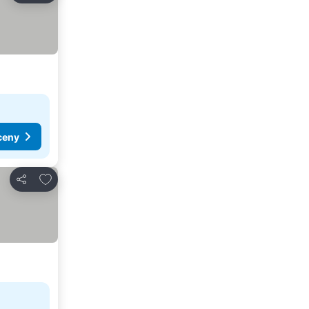
ceny
Přidat na seznam oblíbených hotelů
Sdílet