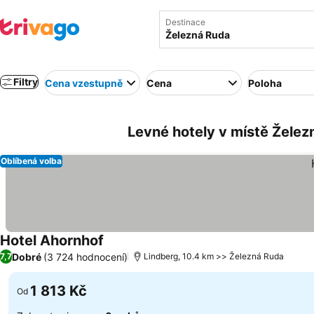
Destinace
Filtry
Cena vzestupně
Cena
Poloha
Levné hotely v místě Želez
Oblíbená volba
Hotel Ahornhof
Ukázat ceny
Dobré
(3 724 hodnocení)
7,7
Lindberg, 10.4 km >> Železná Ruda
1 813 Kč
Od