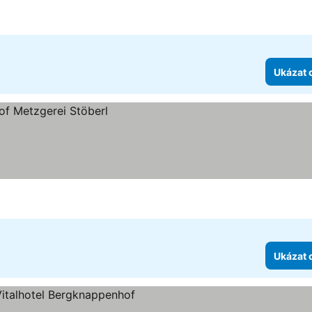
diček
 ceny
Ukázat 
Ukázat 