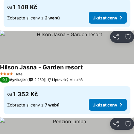
1 148 Kč
Od
Zobrazte si ceny z
2 webů
Ukázat ceny
Sdílet
Př
Hilson Jasna - Garden resort
Hotel
4 Počet hvězdiček
9,1
Vynikající
2 250
Liptovský Mikuláš
1 352 Kč
Od
Zobrazte si ceny z
7 webů
Ukázat ceny
Sdílet
Př