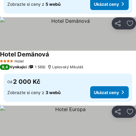
Zobrazte si ceny z
5 webů
Ukázat ceny
Sdílet
Př
Hotel Demänová
Hotel
4 Počet hvězdiček
9,4
Vynikající
1 569
Liptovský Mikuláš
2 000 Kč
Od
Zobrazte si ceny z
3 webů
Ukázat ceny
Sdílet
Př