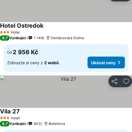
Hotel Ostredok
Hotel
3 Počet hvězdiček
8,7
Vynikající
1 149
Demänovská Dolina
2 956 Kč
Od
Zobrazte si ceny z
2 webů
Ukázat ceny
Sdílet
Př
Vila 27
Hotel
3 Počet hvězdiček
8,7
Vynikající
803
Bešeňová