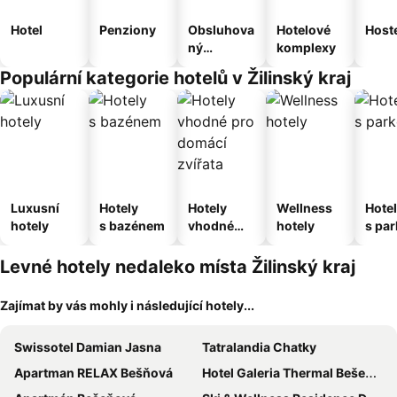
Hotel
Penziony
Obsluhova
Hotelové
Host
ný
komplexy
apartmán
Populární kategorie hotelů v Žilinský kraj
Luxusní
Hotely
Hotely
Wellness
Hote
hotely
s bazénem
vhodné
hotely
s pa
pro
ím
domácí
Levné hotely nedaleko místa Žilinský kraj
zvířata
Zajímat by vás mohly i následující hotely...
Swissotel Damian Jasna
Tatralandia Chatky
Apartman RELAX Bešňová
Hotel Galeria Thermal Bešeňová