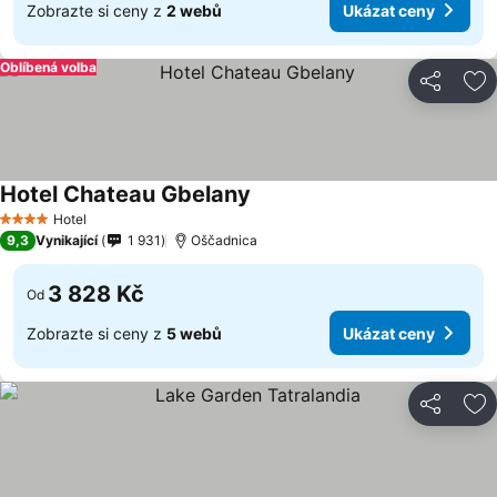
Zobrazte si ceny z
2 webů
Ukázat ceny
Oblíbená volba
Sdílet
Př
Hotel Chateau Gbelany
Hotel
4 Počet hvězdiček
9,3
Vynikající
1 931
Oščadnica
3 828 Kč
Od
Zobrazte si ceny z
5 webů
Ukázat ceny
Sdílet
Př