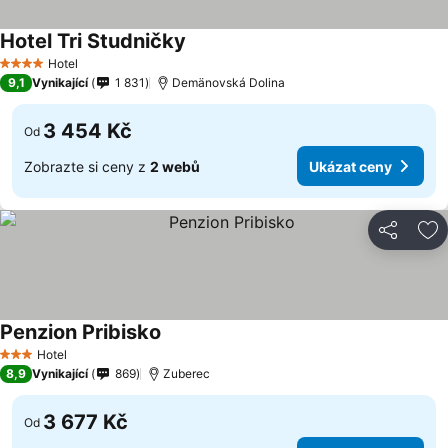
Hotel Tri Studničky
Hotel
4 Počet hvězdiček
9,1
Vynikající
1 831
Demänovská Dolina
3 454 Kč
Od
Zobrazte si ceny z
2 webů
Ukázat ceny
Sdílet
Př
Penzion Pribisko
Hotel
3 Počet hvězdiček
8,9
Vynikající
869
Zuberec
3 677 Kč
Od