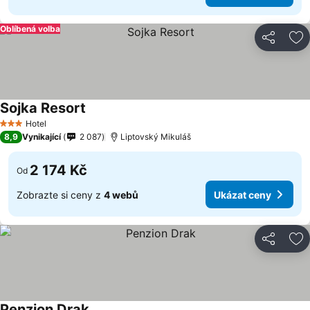
Oblíbená volba
Sdílet
Př
Sojka Resort
Hotel
3 Počet hvězdiček
8,9
Vynikající
2 087
Liptovský Mikuláš
2 174 Kč
Od
Zobrazte si ceny z
4 webů
Ukázat ceny
Sdílet
Př
Penzion Drak