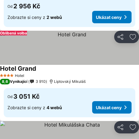
2 956 Kč
Od
Zobrazte si ceny z
2 webů
Ukázat ceny
Oblíbená volba
Sdílet
Př
Hotel Grand
Hotel
4 Počet hvězdiček
8,6
Vynikající
3 910
Liptovský Mikuláš
3 051 Kč
Od
Zobrazte si ceny z
4 webů
Ukázat ceny
Sdílet
Př