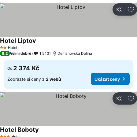
Sdílet
Př
Hotel Liptov
Hotel
2 Počet hvězdiček
8,2
Velmi dobré
1 543
Demänovská Dolina
2 374 Kč
Od
Zobrazte si ceny z
2 webů
Ukázat ceny
Sdílet
Př
Hotel Boboty
Hotel