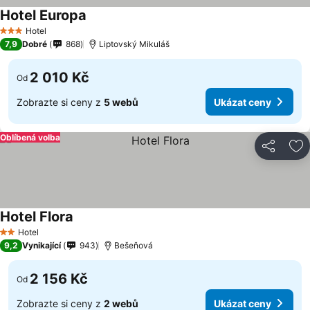
Hotel Europa
Hotel
3 Počet hvězdiček
7,9
Dobré
868
Liptovský Mikuláš
2 010 Kč
Od
Zobrazte si ceny z
5 webů
Ukázat ceny
Oblíbená volba
Sdílet
Př
Hotel Flora
Hotel
2 Počet hvězdiček
9,2
Vynikající
943
Bešeňová
2 156 Kč
Od
Zobrazte si ceny z
2 webů
Ukázat ceny