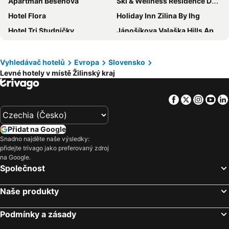
Apartmán Bešeňová
Ski & Wellness Residence Družba
Hotel Flora
Holiday Inn Zilina By Ihg
Hotel Tri Studničky
Jánošíkova Valaška Hills Apartments
Hotel Slovakia
Apartmány Miluška
Penzion Montana
Hotel Summit
Vyhledávač hotelů
Evropa
Slovensko
Levné hotely v místě Žilinský kraj
Vila Viktória
Chata pod Sokolím
Bačkárka - horská chata
Diery
Facebook
Twitter
Insta
Yo
Wellness Hotel Chopok
Hilson Jasna - Garden resort
Hotel Gavurky
PENZIÓN V STAROM MLYNE
Přidat na Google
Hotel Boboty
Penzion Daniela
Snadno najděte naše výsledky:
přidejte trivago jako preferovaný zdroj
Hotel Grand
Hotel Slovan
na Google.
Hotel Encian
Sojka Resort
Společnost
Hotel Turiec
Wellness Hotel Diplomat
Naše produkty
Riverside
Vila 27
Koliba Bešeňovka
Hotel Demänová
Podmínky a zásady
Hotel Gold
Country Saloon Belá