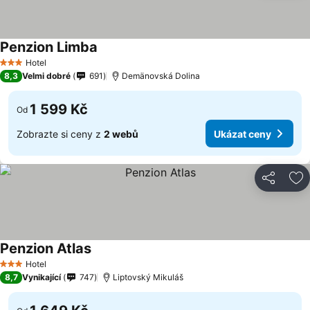
Penzion Limba
Hotel
3 Počet hvězdiček
8,3
Velmi dobré
691
Demänovská Dolina
1 599 Kč
Od
Zobrazte si ceny z
2 webů
Ukázat ceny
Sdílet
Př
Penzion Atlas
Hotel
3 Počet hvězdiček
8,7
Vynikající
747
Liptovský Mikuláš