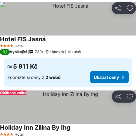
Sdílet
Př
Hotel FIS Jasná
Hotel
4 Počet hvězdiček
9,1
Vynikající
739
Liptovský Mikuláš
5 911 Kč
Od
Zobrazte si ceny z
2 webů
Ukázat ceny
Oblíbená volba
Sdílet
Př
Holiday Inn Zilina By Ihg
Hotel