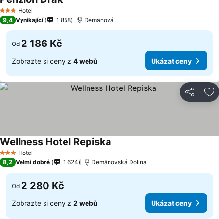
Hotel
3 Počet hvězdiček
9,4
Vynikající
1 858
Demänová
2 186 Kč
Od
Zobrazte si ceny z
4 webů
Ukázat ceny
Sdílet
Př
Wellness Hotel Repiska
Hotel
3 Počet hvězdiček
8,2
Velmi dobré
1 624
Demänovská Dolina
2 280 Kč
Od
Zobrazte si ceny z
2 webů
Ukázat ceny