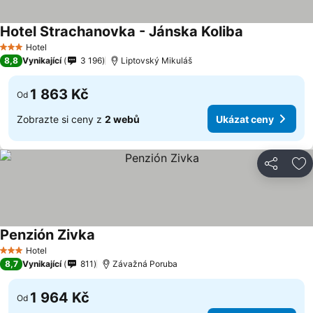
Hotel Strachanovka - Jánska Koliba
Hotel
3 Počet hvězdiček
8,8
Vynikající
3 196
Liptovský Mikuláš
1 863 Kč
Od
Zobrazte si ceny z
2 webů
Ukázat ceny
Sdílet
Př
Penzión Zivka
Hotel
3 Počet hvězdiček
8,7
Vynikající
811
Závažná Poruba
1 964 Kč
Od