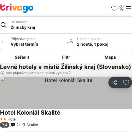
Oblíbené
Přihlási
Me
Destinace
Žilinský kraj
Příjezd/odjezd
Hosté a pokoje
Vybrat termín
2 hosté, 1 pokoj
Seřadit
Filtr
Mapa
Levné hotely v místě Žilinský kraj (Slovensko)
Vliv přijatých plateb na pořadí výsledků
Sdílet
Př
Hotel Koloniál Skalité
Hotel
2 Počet hvězdiček
7,4
7
Skalité