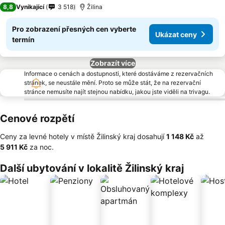
4 Počet hvězdiček
8,8
Vynikající
3 518
Žilina
Pro zobrazení přesných cen vyberte
Ukázat ceny
termín
Zobrazít více
Informace o cenách a dostupnosti, které dostáváme z rezervačních
stránek, se neustále mění. Proto se může stát, že na rezervační
stránce nemusíte najít stejnou nabídku, jakou jste viděli na trivagu.
Cenové rozpětí
Ceny za levné hotely v místě Žilinský kraj dosahují
‎1 148 Kč
až
‎5 911 Kč
za noc.
Další ubytování v lokalitě Žilinský kraj