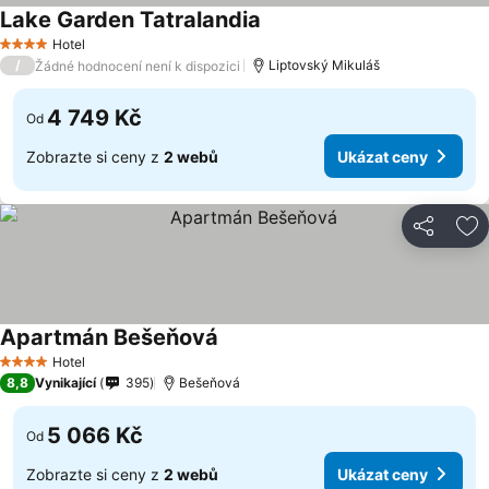
Lake Garden Tatralandia
Hotel
4 Počet hvězdiček
/
Liptovský Mikuláš
Žádné hodnocení není k dispozici
4 749 Kč
Od
Zobrazte si ceny z
2 webů
Ukázat ceny
Sdílet
Př
Apartmán Bešeňová
Hotel
4 Počet hvězdiček
8,8
Vynikající
395
Bešeňová
5 066 Kč
Od
Zobrazte si ceny z
2 webů
Ukázat ceny