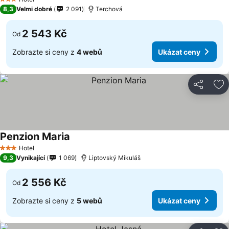
3 Počet hvězdiček
8,3
Velmi dobré
2 091
Terchová
2 543 Kč
Od
Zobrazte si ceny z
4 webů
Ukázat ceny
Sdílet
Př
Penzion Maria
Hotel
3 Počet hvězdiček
9,3
Vynikající
1 069
Liptovský Mikuláš
2 556 Kč
Od
Zobrazte si ceny z
5 webů
Ukázat ceny