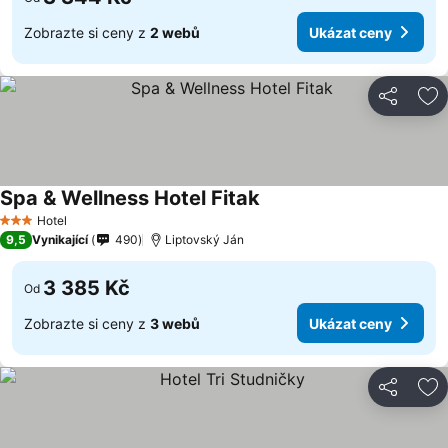
Zobrazte si ceny z
2 webů
Ukázat ceny
Sdílet
Př
Spa & Wellness Hotel Fitak
Hotel
3 Počet hvězdiček
9,5
Vynikající
490
Liptovský Ján
3 385 Kč
Od
Zobrazte si ceny z
3 webů
Ukázat ceny
Sdílet
Př