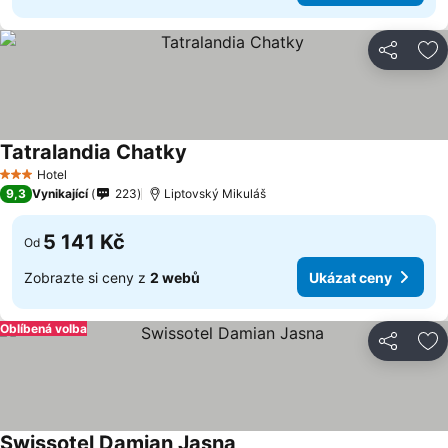
Sdílet
Př
Tatralandia Chatky
Hotel
3 Počet hvězdiček
9,3
Vynikající
223
Liptovský Mikuláš
5 141 Kč
Od
Zobrazte si ceny z
2 webů
Ukázat ceny
Oblíbená volba
Sdílet
Př
Swissotel Damian Jasna