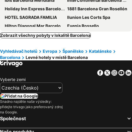
Ibis Barcelona Meridiana
InterContinental Barcelona by IHG
Holiday Inn Express Barcelona - City 22@ By Ihg
1881 Barcelona Gran Rosellón
HOTEL SAGRADA FAMILIA
Ilunion Les Corts Spa
Hilton Diagonal Mar Barcelona
Evenia Rossello
Evenia Rocafort
Pensión San Ramón
Zobrazit všechny pobyty v lokalitě Barcelona
NH Collection Barcelona Constanza
Express by gaiarooms
Vyhledávač hotelů
Evropa
Španělsko
Katalánsko
Casual Colours Barcelona
Hotel Sant Pau
Barcelona
Levné hotely v místě Barcelona
Hotel Alguer Camp Nou
NH Sants Barcelona
Barcelo Raval
Hotel Casa Lit Barcelona
Facebook
Twitter
Insta
Yo
Leonardo Royal Hotel Barcelona Forum
Hostal Felipe II
Vyberte zemi
Aparthotel Atenea Barcelona
NH Barcelona Stadium
Barcelona Princess
NH Barcelona Les Corts
Přidat na Google
Snadno najděte naše výsledky:
Hotel SB Diagonal Zero
Occidental Atenea Mar - Adults Only
přidejte trivago jako preferovaný zdroj
Hotel Rialto
NH Barcelona Eixample
na Google.
Společnost
Hotel Alimara
Hotel Ilunion Auditori
Hotel BESTPRICE Gracia
Hotel & Spa Villa Olimpica Suites
Naše produkty