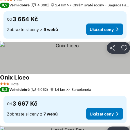
4 Počet hvězdiček
8,2
Velmi dobré
4 390
2.4 km >> Chrám svaté rodiny - Sagrada Familia
3 664 Kč
Od
Zobrazte si ceny z
9 webů
Ukázat ceny
Sdílet
Př
Onix Liceo
Hotel
3 Počet hvězdiček
8,2
Velmi dobré
6 062
1.4 km >> Barceloneta
3 667 Kč
Od
Zobrazte si ceny z
7 webů
Ukázat ceny