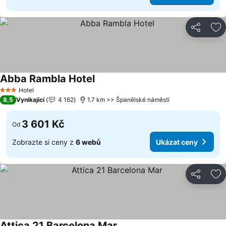
Sdílet
Př
Abba Rambla Hotel
Hotel
3 Počet hvězdiček
8,5
Vynikající
4 162
1.7 km >> Španělské náměstí
3 601 Kč
Od
Zobrazte si ceny z
6 webů
Ukázat ceny
Sdílet
Př
Attica 21 Barcelona Mar