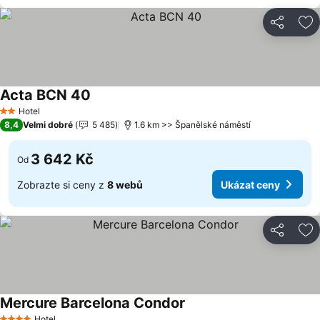
Sdílet
Př
Acta BCN 40
Hotel
2 Počet hvězdiček
8,4
Velmi dobré
5 485
1.6 km >> Španělské náměstí
3 642 Kč
Od
Zobrazte si ceny z
8 webů
Ukázat ceny
Sdílet
Př
Mercure Barcelona Condor
Hotel