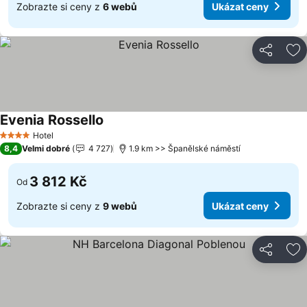
Zobrazte si ceny z
6 webů
Ukázat ceny
Sdílet
Př
Evenia Rossello
Hotel
4 Počet hvězdiček
8,4
Velmi dobré
4 727
1.9 km >> Španělské náměstí
3 812 Kč
Od
Zobrazte si ceny z
9 webů
Ukázat ceny
Sdílet
Př