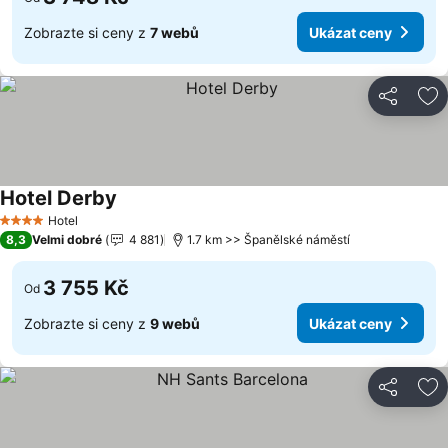
Zobrazte si ceny z
7 webů
Ukázat ceny
Sdílet
Př
Hotel Derby
Hotel
4 Počet hvězdiček
8,3
Velmi dobré
4 881
1.7 km >> Španělské náměstí
3 755 Kč
Od
Zobrazte si ceny z
9 webů
Ukázat ceny
Sdílet
Př