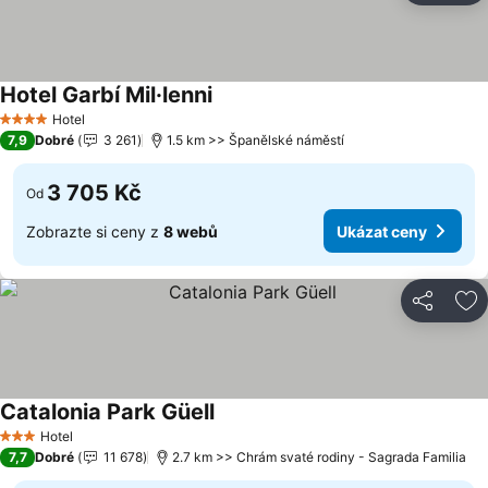
Hotel Garbí Mil·lenni
Hotel
4 Počet hvězdiček
7,9
Dobré
3 261
1.5 km >> Španělské náměstí
3 705 Kč
Od
Zobrazte si ceny z
8 webů
Ukázat ceny
Sdílet
Př
Catalonia Park Güell
Hotel
3 Počet hvězdiček
7,7
Dobré
11 678
2.7 km >> Chrám svaté rodiny - Sagrada Familia