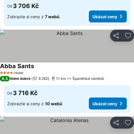
3 706 Kč
Od
Zobrazte si ceny z
7 webů
Ukázat ceny
Sdílet
Př
Abba Sants
Hotel
4 Počet hvězdiček
8,3
Velmi dobré
8 262
1.1 km >> Španělské náměstí
3 716 Kč
Od
Zobrazte si ceny z
10 webů
Ukázat ceny
Sdílet
Př