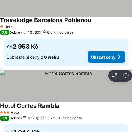
Travelodge Barcelona Poblenou
Hotel
1 Počet hvězdiček
7,8
Dobré
16 780
0.8 km od pláže
2 953 Kč
Od
Zobrazte si ceny z
6 webů
Ukázat ceny
Sdílet
Př
Hotel Cortes Rambla
Hotel
3 Počet hvězdiček
7,9
Dobré
5 170
1.6 km >> Barceloneta