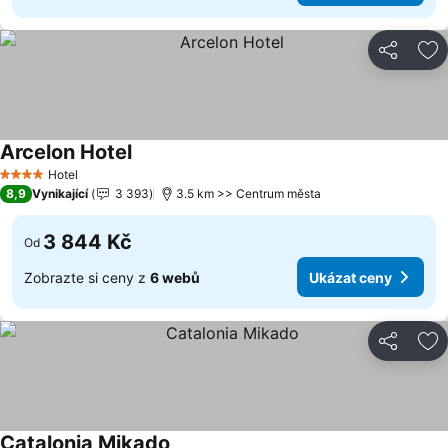
Sdílet
Př
Arcelon Hotel
Hotel
4 Počet hvězdiček
8,9
Vynikající
3 393
3.5 km >> Centrum města
3 844 Kč
Od
Zobrazte si ceny z
6 webů
Ukázat ceny
Sdílet
Př
Catalonia Mikado