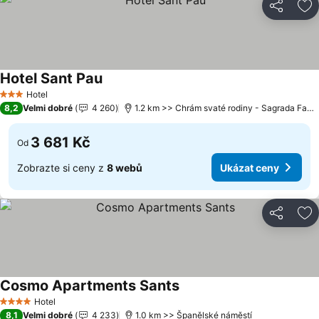
Sdílet
Př
Hotel Sant Pau
Hotel
3 Počet hvězdiček
8,2
Velmi dobré
4 260
1.2 km >> Chrám svaté rodiny - Sagrada Familia
3 681 Kč
Od
Zobrazte si ceny z
8 webů
Ukázat ceny
Sdílet
Př
Cosmo Apartments Sants
Hotel
4 Počet hvězdiček
8,1
Velmi dobré
4 233
1.0 km >> Španělské náměstí