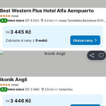
Best Western Plus Hotel Alfa Aeropuerto
Hotel
4 Počet hvězdiček
8,3
Velmi dobré
9 231
4.2 km >> Josep Tarradellas Barcelona–El Prat Airport
3 445 Kč
Od
Zobrazte si ceny z
9 webů
Ukázat ceny
Sdílet
Př
Ikonik Anglí
Hotel
4 Počet hvězdiček
8,2
Velmi dobré
3 294
2.5 km >> Camp Nou
3 446 Kč
Od