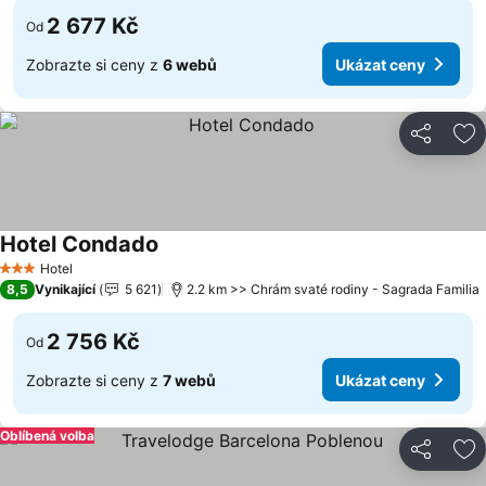
2 677 Kč
Od
Zobrazte si ceny z
6 webů
Ukázat ceny
Sdílet
Př
Hotel Condado
Hotel
3 Počet hvězdiček
8,5
Vynikající
5 621
2.2 km >> Chrám svaté rodiny - Sagrada Familia
2 756 Kč
Od
Zobrazte si ceny z
7 webů
Ukázat ceny
Oblíbená volba
Sdílet
Př