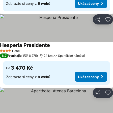
Zobrazte si ceny z
9 webů
Ukázat ceny
Sdílet
Př
Hesperia Presidente
Hotel
4 Počet hvězdiček
8,7
Vynikající
8 275
2.1 km >> Španělské náměstí
3 470 Kč
Od
Zobrazte si ceny z
9 webů
Ukázat ceny
Sdílet
Př