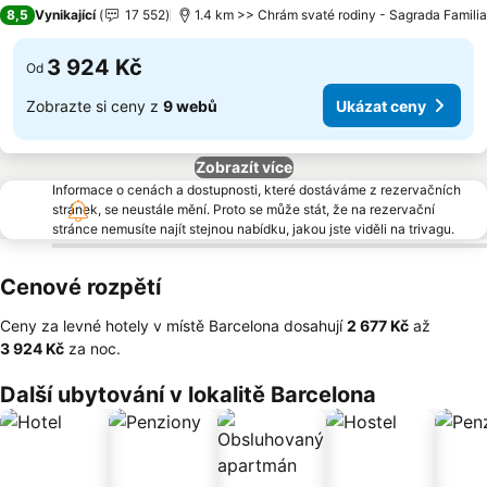
4 Počet hvězdiček
8,5
Vynikající
17 552
1.4 km >> Chrám svaté rodiny - Sagrada Familia
3 924 Kč
Od
Zobrazte si ceny z
9 webů
Ukázat ceny
Zobrazít více
Informace o cenách a dostupnosti, které dostáváme z rezervačních
stránek, se neustále mění. Proto se může stát, že na rezervační
stránce nemusíte najít stejnou nabídku, jakou jste viděli na trivagu.
Cenové rozpětí
Ceny za levné hotely v místě Barcelona dosahují
‎2 677 Kč
až
‎3 924 Kč
za noc.
Další ubytování v lokalitě Barcelona