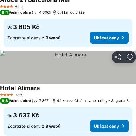
Hotel
4 Počet hvězdiček
8,4
Velmi dobré
4 396
0.4 km od pláže
3 605 Kč
Od
Zobrazte si ceny z
9 webů
Ukázat ceny
Sdílet
Př
Hotel Alimara
Hotel
4 Počet hvězdiček
8,3
Velmi dobré
7 867
4.1 km >> Chrám svaté rodiny - Sagrada Familia
3 637 Kč
Od
Zobrazte si ceny z
8 webů
Ukázat ceny