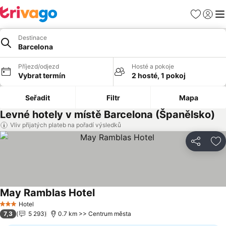
Oblíbené
Přihlási
Me
Destinace
Barcelona
Příjezd/odjezd
Hosté a pokoje
Vybrat termín
2 hosté, 1 pokoj
Seřadit
Filtr
Mapa
Levné hotely v místě Barcelona (Španělsko)
Vliv přijatých plateb na pořadí výsledků
Sdílet
Př
May Ramblas Hotel
Hotel
3 Počet hvězdiček
7,3
5 293
0.7 km >> Centrum města