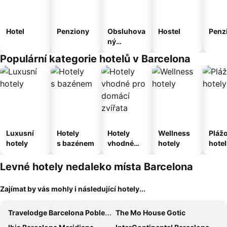
Hotel
Penziony
Obsluhova
Hostel
Penz
ný
apartmán
Populární kategorie hotelů v Barcelona
Luxusní
Hotely
Hotely
Wellness
Pláž
hotely
s bazénem
vhodné
hotely
hotel
pro
domácí
Levné hotely nedaleko místa Barcelona
zvířata
Zajímat by vás mohly i následující hotely...
Travelodge Barcelona Poblenou
The Mo House Gotic