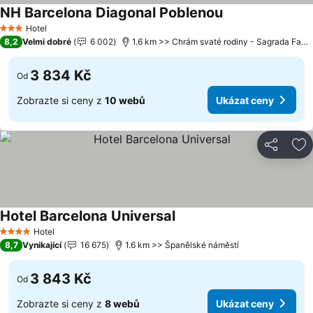
NH Barcelona Diagonal Poblenou
Hotel
3 Počet hvězdiček
8,2
Velmi dobré
6 002
1.6 km >> Chrám svaté rodiny - Sagrada Familia
3 834 Kč
Od
Zobrazte si ceny z
10 webů
Ukázat ceny
Sdílet
Př
Hotel Barcelona Universal
Hotel
4 Počet hvězdiček
8,7
Vynikající
16 675
1.6 km >> Španělské náměstí
3 843 Kč
Od
Zobrazte si ceny z
8 webů
Ukázat ceny