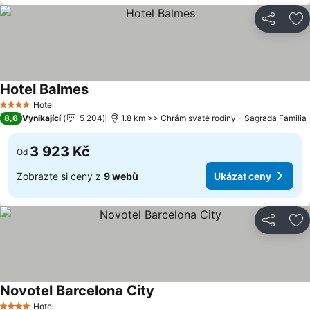
Sdílet
Př
Hotel Balmes
Hotel
4 Počet hvězdiček
8,6
Vynikající
5 204
1.8 km >> Chrám svaté rodiny - Sagrada Familia
3 923 Kč
Od
Zobrazte si ceny z
9 webů
Ukázat ceny
Sdílet
Př
Novotel Barcelona City
Hotel