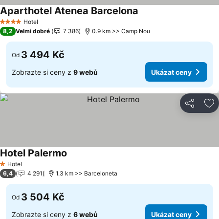
Aparthotel Atenea Barcelona
Hotel
4 Počet hvězdiček
8,2
Velmi dobré
7 386
0.9 km >> Camp Nou
3 494 Kč
Od
Zobrazte si ceny z
9 webů
Ukázat ceny
Sdílet
Př
Hotel Palermo
Hotel
1 Počet hvězdiček
6,4
4 291
1.3 km >> Barceloneta
3 504 Kč
Od
Zobrazte si ceny z
6 webů
Ukázat ceny