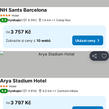
NH Sants Barcelona
Hotel
4 Počet hvězdiček
8,5
Vynikající
9 391
1.4 km >> Camp Nou
3 757 Kč
Od
Zobrazte si ceny z
10 webů
Ukázat ceny
Sdílet
Př
Arya Stadium Hotel
Hotel
3 Počet hvězdiček
8,8
Vynikající
4 614
4.0 km >> Centrum města
3 797 Kč
Od